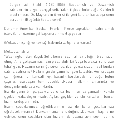
Gerçek adı Si’ahl. (1780-1866) Suquamish ve Duwamish
kabilelerinin bilge, barışçıl şefi. Yakın ilişkide bulunduğu Kızılderili
araştırmacısı Dr. Maynard’ın önerisi ile yeni kurulan kasabaya onun
adı verilir. (Bugünkü Seattle şehri)
Dönemin Amerikan Başkanı Franklin Pierce topraklarını satın almak
ister. Bunun üzerine şef başkana bir mektup yazdırır.
(Mektubun içeriği ve kaynağı hakkında tartışmalar vardır.)
Mektuptan alıntı:
“Washington daki Büyük Şef ülkemizi satın almak dileğini bize haber
etmiş. Ama gökyüzü nasıl alınıp satılabilir ki? Veya toprak..? Bu iş bize
tuhaf gelir. Havanın serinliği, suyun parıltısı yoksa sizde, nasıl bunları
satın alabilirsiniz? Halkım için dünyanın her şeyi kutsaldır. Her ışıldayan
çam iğnesi, her kumsallı kıyı, karanlık korulardaki her buğu, bütün
çayırlar, vızıldayan tüm böcekler…Hepsi halkımın anılarında ve
deneyimlerinde aziz varlıklardır.
Biz dünyanın bir parçasıyız ve o da bizim bir parçamızdır. Kokulu
çiçekler kızkardeşlerimizdir. Ayılar, geyikler ve ulu kartallar ; bunlar
bizim kardeşlerimizdir.
Bizim çocuklarımıza öğrettiklerimizi siz de kendi çocuklarınıza
öğretecek misiniz? Dünyanın anamız olduğunu…Dünyanın başına ne
gelirse, onun çocukları olan bizlerin de başına ayni şeyin gelmiş