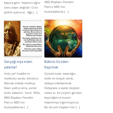
ABD Başkanı Franklin
başına gelir. Yaşamın ağını
Pierce ABD’nin
ören,insan değildir. O bir
kuzeybatısına […]
ipliktir yalnızca . Ağa […]
Gerçeği inşa eden
Bütünü Gözden
yalanlar!
Kaçırmak
Ünlü şef Seattle’ın
Günümüzde insanlığın,
mektubu vardır, bilirsiniz.
belki en büyük derdi,
Aslında ortada mektup
detaya odaklanmak.
falan yoktur ama, vardır.
Detaylara o kadar düşkün
Gelin bakalım. Sene 1854,
olduk ki, bir şeyleri gözden
ABD Başkanı Franklin
kaçırdığımızı bazen
Pierce ABD’nin
hissetmiyor/görmüyoruz.
kuzeybatısına […]
Bu durum hayatın her […]