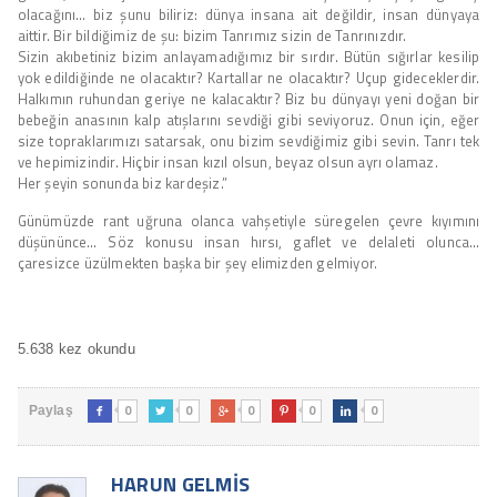
olacağını… biz şunu biliriz: dünya insana ait değildir, insan dünyaya
aittir. Bir bildiğimiz de şu: bizim Tanrımız sizin de Tanrınızdır.
Sizin akıbetiniz bizim anlayamadığımız bir sırdır. Bütün sığırlar kesilip
yok edildiğinde ne olacaktır? Kartallar ne olacaktır? Uçup gideceklerdir.
Halkımın ruhundan geriye ne kalacaktır? Biz bu dünyayı yeni doğan bir
bebeğin anasının kalp atışlarını sevdiği gibi seviyoruz. Onun için, eğer
size topraklarımızı satarsak, onu bizim sevdiğimiz gibi sevin. Tanrı tek
ve hepimizindir. Hiçbir insan kızıl olsun, beyaz olsun ayrı olamaz.
Her şeyin sonunda biz kardeşiz.”
Günümüzde rant uğruna olanca vahşetiyle süregelen çevre kıyımını
düşününce… Söz konusu insan hırsı, gaflet ve delaleti olunca…
çaresizce üzülmekten başka bir şey elimizden gelmiyor.
5.638 kez okundu
0
0
0
0
0
Paylaş





HARUN GELMIS