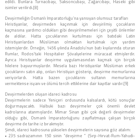
edildi. Bunlara Turnacıbaşı, Saksoncubaşı, Zağarcıbaşı, Haseki gibi
isimler verilirdi.[8]
Devşirmeliğin Osmanlı İmparatorluğu’na yansıyan olumsuz tarafları
Hıristiyanlar, devşirmeden kaçınmak için devşirilmiş çocukların
kaçmasına yardımcı oldukları gibi devşirilmemeleri için çeşitli önlemler
de aldılar. Hatta çocuklarının kurtulması için batıdaki Latin
Hıristiyanlardan Müslüman olmaktan kurtulmak için yardım
istemişlerdir. Örneğin, 1456 yılında Anadolu’nun batı kıyılarında oturan
Rumlar, Rodos’taki Hospitalier Şövalyelerine müracaat etmişlerdir.
Ayrıca Hıristiyanlar devşirme uygulamasından kaçmak için birçok
hilelere başvurmuşlardır. Mesela bazı Hıristiyanlar Müslüman erkek
çocuklarını satın alıp, onları Hıristiyan gösterip, devşirme memurlarına
veriyorlardı. Hatta bazen çocuklarını sultanın memurlarına
vermektense isyanı ve ölümü tercih ettiklerine dair kayıtlar vardır.[9]
Devşirmelerden oluşan idareci kadrosu
Devşirmelerin sadece Yeniçeri ordusunda kalsalardı, kötü sonuçlar
doğurmayacaktı. Halbuki bazı devşirmeler çok önemli devlet
kadrolarına atanmışlardır. Mimar Sinan gibi çok değerli devşirmeler
olduğu gibi, Osmanlı İmparatorluğunu zayıflatmaya çalışan birçok
devşirme de tarihe iz bırakmıştır.
Şimdi, idareci kadrosuna yükselen devşirmelerin sayısına göz atalım:
• 235 sadrazamının 150 sinin “devşirme ” (Sırp-Hırvat-Rum-Yahudi-