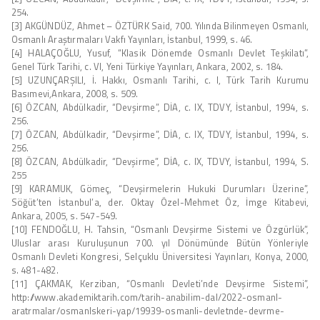
254.
[3] AKGÜNDÜZ, Ahmet – ÖZTÜRK Said, 700. Yılında Bilinmeyen Osmanlı,
Osmanlı Araştırmaları Vakfı Yayınları, İstanbul, 1999, s. 46.
[4] HALAÇOĞLU, Yusuf, “Klasik Dönemde Osmanlı Devlet Teşkilatı”,
Genel Türk Tarihi, c. VI, Yeni Türkiye Yayınları, Ankara, 2002, s. 184.
[5] UZUNÇARŞILI, İ. Hakkı, Osmanlı Tarihi, c. I, Türk Tarih Kurumu
Basımevi,Ankara, 2008, s. 509.
[6] ÖZCAN, Abdülkadir, “Devşirme”, DİA, c. IX, TDVY, İstanbul, 1994, s.
256.
[7] ÖZCAN, Abdülkadir, “Devşirme”, DİA, c. IX, TDVY, İstanbul, 1994, s.
256.
[8] ÖZCAN, Abdülkadir, “Devşirme”, DİA, c. IX, TDVY, İstanbul, 1994, S.
255
[9] KARAMUK, Gömeç, “Devşirmelerin Hukuki Durumları Üzerine”,
Söğüt’ten İstanbul’a, der. Oktay Özel-Mehmet Öz, İmge Kitabevi,
Ankara, 2005, s. 547-549.
[10] FENDOĞLU, H. Tahsin, “Osmanlı Devşirme Sistemi ve Özgürlük”,
Uluslar arası Kuruluşunun 700. yıl Dönümünde Bütün Yönleriyle
Osmanlı Devleti Kongresi, Selçuklu Üniversitesi Yayınları, Konya, 2000,
s. 481-482.
[11] ÇAKMAK, Kerziban, “Osmanlı Devleti’nde Devşirme Sistemi”,
http://www.akademiktarih.com/tarih-anabilim-dal/2022-osmanl-
aratrmalar/osmanlskeri-yap/19939-osmanli-devletnde-devrme-