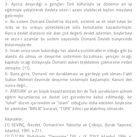
3- Ayrıca devşirdiği o gençleri Türk kültürüyle ve dönemin en iyi
eğitimiyle yetiştirerek devlete vezir-i azam olabilecek kişileri meydana
getirmiştir.
4- Bu sistem Osmanlı Devleti’ne düzenli, sistemli ve eli silah tutan bir
ordu ve bu orduyu yönetebilecek ünlü komutanlar kazandırmıştır.
Ayrıca devlet idaresini ele alan çok değerli devlet adamları, beylerbeyi
ve vezir-i azamlar bu sistem sayesinde Osmanlı Devleti bünyesinde
bulunmuşlardır.
5- İnsan unsurunun bulunduğu her alanda suiistimallerin olduğu gibi bu
alanda da olmuş ve devşirme sisteminin bozulması, yeniçeri ocağı,
kapıkulu ocağı dolayısıyla Osmanlı askeri teşkilatının çökmesine neden
olmuştur. [11]
6- Bana göre, Osmanlı’ nın duraklaması ve gerileyip yok olması Fatih
Sultan Mehmet devrinde devşirme sistemiyle başlamıştır, Kanuni den
sonra değil…
7- ATATÜRK’ ün en büyük başarılarından biri de Türk uyrukluların yüksek
eğitim kurumlarına ve devlet üst görevlerine kabul edilmediği, bir
“tuhaf” düzen içerisinden ve “İslam” olduğunu iddia edebilen böylesine
bir yıkıntıdan “BİRLİK” kurarak, “TÜRK” bilinci yaratabilmiş olmasıdır.
Kaynaklar:
[1] SEVİNÇ, Necdet, Osmanlı’nın Yükselişi ve Çöküşü, Burak Yayınevi,
İstanbul, 1991. s.271.
[2] ÖZCAN, Abdülkadir, “Devşirme”, DİA, c. IX, TDVY, İstanbul, 1994, s.