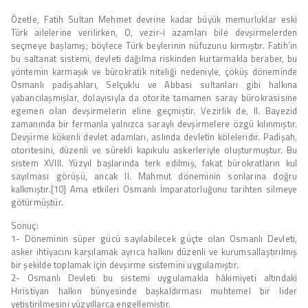
Özetle, Fatih Sultan Mehmet devrine kadar büyük memurluklar eski
Türk ailelerine verilirken, O, vezir-i azamları bile devşirmelerden
seçmeye başlamış; böylece Türk beylerinin nüfuzunu kırmıştır. Fatih’in
bu saltanat sistemi, devleti dağılma riskinden kurtarmakla beraber, bu
yöntemin karmaşık ve bürokratik niteliği nedeniyle, çöküş döneminde
Osmanlı padişahları, Selçuklu ve Abbasi sultanları gibi halkına
yabancılaşmışlar, dolayısıyla da otorite tamamen saray bürokrasisine
egemen olan devşirmelerin eline geçmiştir. Vezirlik de, II. Bayezid
zamanında bir fermanla yalnızca saraylı devşirmelere özgü kılınmıştır.
Devşirme kökenli devlet adamları, aslında devletin köleleridir. Padişah,
otoritesini, düzenli ve sürekli kapıkulu askerleriyle oluşturmuştur. Bu
sistem XVIII. Yüzyıl başlarında terk edilmiş, fakat bürokratların kul
sayılması görüşü, ancak II. Mahmut döneminin sonlarına doğru
kalkmıştır.[10] Ama etkileri Osmanlı İmparatorluğunu tarihten silmeye
götürmüştür.
Sonuç:
1- Döneminin süper gücü sayılabilecek güçte olan Osmanlı Devleti,
asker ihtiyacını karşılamak ayrıca halkını düzenli ve kurumsallaştırılmış
bir şekilde toplamak için devşirme sistemini uygulamıştır.
2- Osmanlı Devleti bu sistemi uygulamakla hâkimiyeti altındaki
Hıristiyan halkın bünyesinde başkaldırması muhtemel bir lider
yetiştirilmesini yüzyıllarca engellemiştir.