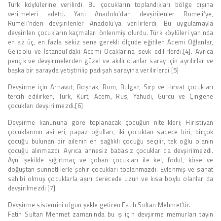
Türk köylülerine verilirdi. Bu çocukların toplandıkları bölge dışına
verilmeleri adetti. Yani Anadolu’dan devşirilenler Rumeli’ye,
Rumeli’nden devşirilenler Anadolu’ya verilirlerdi. Bu uygulamayla
devşirilen çocukların kaçmaları önlenmiş olurdu. Türk köylüleri yanında
en az üç, en fazla sekiz sene gerekli ölçüde eğitilen Acemi Oğlanlar,
Gelibolu ve İstanbul’daki Acemi Ocaklarına sevk edilirlerdi.[4]. Ayrıca
pençik ve devşirmelerden güzel ve akıllı olanlar saray için ayrılırlar ve
başka bir sarayda yetiştirilip padişah sarayına verilirlerdi.[5]
Devşirme için Arnavut, Boşnak, Rum, Bulgar, Sırp ve Hırvat çocukları
tercih edilirken, Türk, Kürt, Acem, Rus, Yahudi, Gürcü ve Çingene
çocukları devşirilmezdi.[6]
Devşirme kanununa göre toplanacak çocuğun nitelikleri; Hıristiyan
çocuklarının asilleri, papaz oğulları, iki çocuktan sadece biri, birçok
çocuğu bulunan bir ailenin en sağlıklı çocuğu seçilir, tek oğlu olanın
çocuğu alınmazdı. Ayrıca annesiz babasız çocuklar da devşirilmezdi.
Aynı şekilde sığırtmaç ve çoban çocukları ile kel, fodul, köse ve
doğuştan sünnetlilerle şehir çocukları toplanmazdı. Evlenmiş ve sanat
sahibi olmuş çocuklarla aşırı derecede uzun ve kısa boylu olanlar da
devşirilmezdi [7]
Devşirme sistemini olgun şekle getiren Fatih Sultan Mehmet’tir.
Fatih Sultan Mehmet zamanında bu iş için devşirme memurları tayin