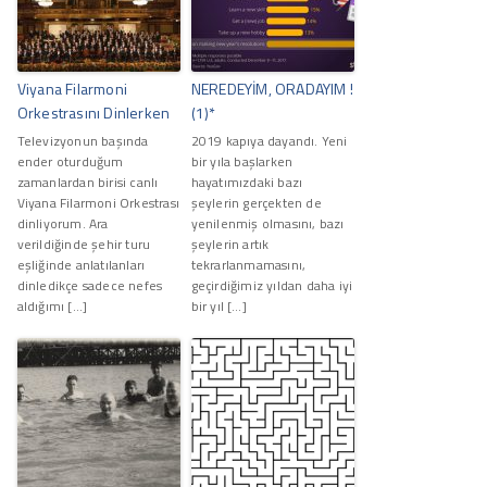
Viyana Filarmoni
NEREDEYİM, ORADAYIM !
Orkestrasını Dinlerken
(1)*
Televizyonun başında
2019 kapıya dayandı. Yeni
ender oturduğum
bir yıla başlarken
zamanlardan birisi canlı
hayatımızdaki bazı
Viyana Filarmoni Orkestrası
şeylerin gerçekten de
dinliyorum. Ara
yenilenmiş olmasını, bazı
verildiğinde şehir turu
şeylerin artık
eşliğinde anlatılanları
tekrarlanmamasını,
dinledikçe sadece nefes
geçirdiğimiz yıldan daha iyi
aldığımı […]
bir yıl […]