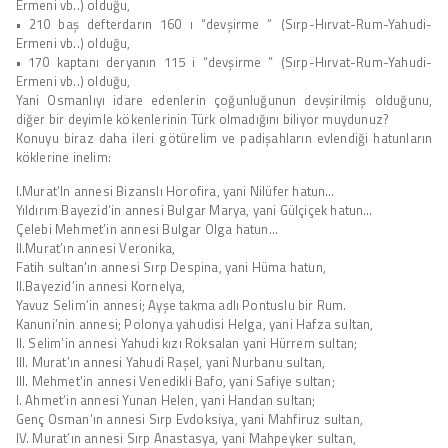
Ermeni vb..) olduğu,
• 210 baş defterdarın 160 ı “devşirme ” (Sırp-Hırvat-Rum-Yahudi-
Ermeni vb..) olduğu,
• 170 kaptanı deryanın 115 i “devşirme ” (Sırp-Hırvat-Rum-Yahudi-
Ermeni vb..) olduğu,
Yani Osmanlıyı idare edenlerin çoğunluğunun devşirilmiş olduğunu,
diğer bir deyimle kökenlerinin Türk olmadığını biliyor muydunuz?
Konuyu biraz daha ileri götürelim ve padişahların evlendiği hatunların
köklerine inelim:
I.Murat’In annesi Bizanslı Horofira, yani Nilüfer hatun…
Yıldırım Bayezid’in annesi Bulgar Marya, yani Gülçiçek hatun…
Çelebi Mehmet’in annesi Bulgar Olga hatun…
II.Murat’ın annesi Veronika,
Fatih sultan’ın annesi Sırp Despina, yani Hüma hatun,
II.Bayezid’in annesi Kornelya,
Yavuz Selim’in annesi; Ayşe takma adlı Pontuslu bir Rum.
Kanuni’nin annesi; Polonya yahudisi Helga, yani Hafza sultan,
II. Selim’in annesi Yahudi kızı Roksalan yani Hürrem sultan;
III. Murat’ın annesi Yahudi Raşel, yani Nurbanu sultan,
III. Mehmet’in annesi Venedikli Bafo, yani Safiye sultan;
I. Ahmet’in annesi Yunan Helen, yani Handan sultan;
Genç Osman’ın annesi Sırp Evdoksiya, yani Mahfiruz sultan,
IV. Murat’ın annesi Sırp Anastasya, yani Mahpeyker sultan,