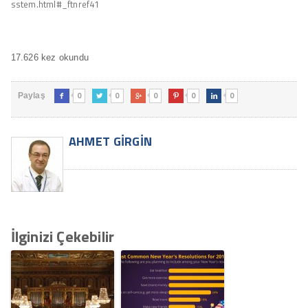
sstem.html#_ftnref41
17.626 kez okundu
0
0
0
0
0
Paylaş





AHMET GIRGIN
İlginizi Çekebilir