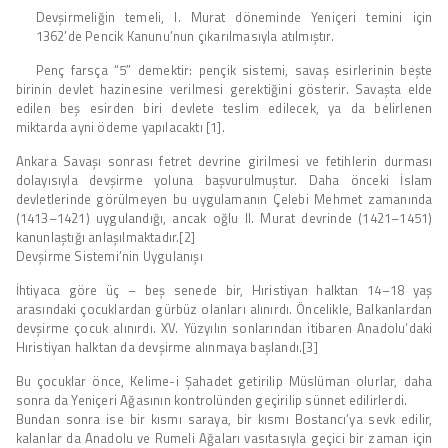
Devşirmeliğin temeli, I. Murat döneminde Yeniçeri temini için
1362’de Pencik Kanunu’nun çıkarılmasıyla atılmıştır.
Penç farsça “5″ demektir: pençik sistemi, savaş esirlerinin beşte
birinin devlet hazinesine verilmesi gerektiğini gösterir. Savaşta elde
edilen beş esirden biri devlete teslim edilecek, ya da belirlenen
miktarda ayni ödeme yapılacaktı [1].
Ankara Savaşı sonrası fetret devrine girilmesi ve fetihlerin durması
dolayısıyla devşirme yoluna başvurulmuştur. Daha önceki İslam
devletlerinde görülmeyen bu uygulamanın Çelebi Mehmet zamanında
(1413–1421) uygulandığı, ancak oğlu II. Murat devrinde (1421–1451)
kanunlaştığı anlaşılmaktadır.[2]
Devşirme Sistemi’nin Uygulanışı
İhtiyaca göre üç – beş senede bir, Hıristiyan halktan 14–18 yaş
arasındaki çocuklardan gürbüz olanları alınırdı. Öncelikle, Balkanlardan
devşirme çocuk alınırdı. XV. Yüzyılın sonlarından itibaren Anadolu’daki
Hıristiyan halktan da devşirme alınmaya başlandı.[3]
Bu çocuklar önce, Kelime-i Şahadet getirilip Müslüman olurlar, daha
sonra da Yeniçeri Ağasının kontrolünden geçirilip sünnet edilirlerdi.
Bundan sonra ise bir kısmı saraya, bir kısmı Bostancı’ya sevk edilir,
kalanlar da Anadolu ve Rumeli Ağaları vasıtasıyla geçici bir zaman için