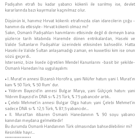
Padişahın etrafı bu kadar yabancı kökenli ile sarılmış ise, devlet
kararlarında bazı kayırmalar kaçınılmaz olur.
Düşünün ki, hanımız Hırvat kökenli: etrafınızda olan idarecilerin çoğu -
hanımın da etkisiyle- Hırvat kökenli olmaz mı?
Sakın, Osmanlı Padişahları hanımlarını etkisinde değil di demeyin bana:
yüzlerce tarih kitabında Haremde dönen entrikalardan, Haseki ve
Valide Sultanların Padişahlar üzerindeki etkisinden bahsedilir. Hatta
Haseki ile Valide Sultan anlaşamadığı zaman, en kuvvetlisi kim ise onun
sözü geçerdi..
İsterseniz, bize lisede öğretilen Mendel Kanunlarını -basit bir şekilde-
Osmanlı Hanedanı’na uygulayalım:
• I. Murat’ın annesi Bizanslı Horofira, yani Nilüfer hatun: yani I. Murat’ın
kanı % 50 Türk, % 50 Rum’ dur.
• Yıldırım Bayezid’in annesi Bulgar Marya, yani Gülçiçek hatun: yani
Yıldırım Bayezid’in DNA sı % 25 Türk, % 75 yabancıdır artık..
• Çelebi Mehmet’in annesi Bulgar Olga hatun: yani Çelebi Mehmet’in
sadece DNA sı % 12,5 Türk, % 87,5 yabancıdır…
• II. Murat’tan itibaren Osmanlı Hanedanının % 90 soyu yabancı
kanından meydana gelmektedir!
Bu durumda Osmanlı Handanının Türk olmasından bahsedilebilinir mi?
Kesinlikle hayır…
****************