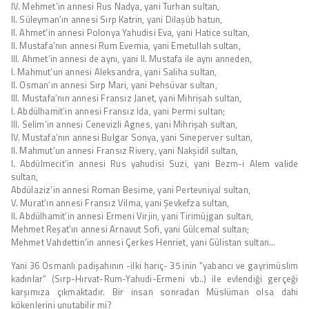
IV. Mehmet’in annesi Rus Nadya, yani Turhan sultan,
II. Süleyman’ın annesi Sırp Katrin, yani Dilaşüb hatun,
II. Ahmet’in annesi Polonya Yahudisi Eva, yani Hatice sultan,
II. Mustafa’nın annesi Rum Evemia, yani Emetullah sultan,
III. Ahmet’in annesi de aynı, yani II. Mustafa ile aynı anneden,
I. Mahmut’un annesi Aleksandra, yani Saliha sultan,
II. Osman’ın annesi Sırp Mari, yani Þehsüvar sultan,
III. Mustafa’nın annesi Fransız Janet, yani Mihrişah sultan,
I. Abdülhamit’in annesi Fransız İda, yani Þermi sultan;
III. Selim’in annesi Cenevizli Agnes, yani Mihrişah sultan,
IV. Mustafa’nın annesi Bulgar Sonya, yani Sineperver sultan,
II. Mahmut’un annesi Fransız Rivery, yani Nakşidil sultan,
I. Abdülmecit’in annesi Rus yahudisi Suzi, yani Bezm-i Alem valide
sultan,
Abdülaziz’in annesi Roman Besime, yani Pertevniyal sultan,
V. Murat’ın annesi Fransız Vilma, yani Şevkefza sultan,
II. Abdülhamit’in annesi Ermeni Virjin, yani Tirimüjgan sultan,
Mehmet Reşat’ın annesi Arnavut Sofi, yani Gülcemal sultan;
Mehmet Vahdettin’in annesi Çerkes Henriet, yani Gülistan sultan…
Yani 36 Osmanlı padişahının -ilki hariç- 35 inin “yabancı ve gayrimüslim
kadınlar” (Sırp-Hırvat-Rum-Yahudi-Ermeni vb..) ile evlendiği gerçeği
karşımıza çıkmaktadır. Bir insan sonradan Müslüman olsa dahi
kökenlerini unutabilir mi?