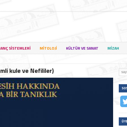
NANÇ SISTEMLERI
MITOLOJI
KÜLTÜR VE SANAT
MIZAH
i kule ve Nefililer)
SO
ÜY