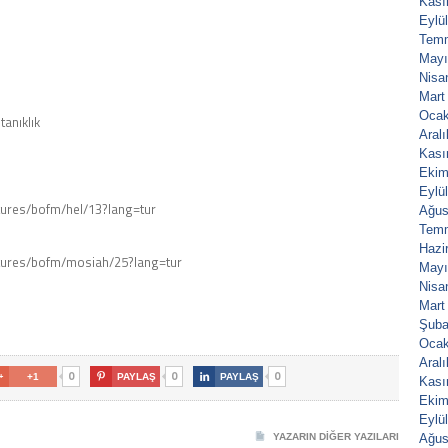
Kası
Eylü
Tem
Mayı
Nisa
Mart
Ocak
anıklık
Aral
Kası
Ekim
Eylü
ptures/bofm/hel/13?lang=tur
Ağus
Tem
Hazi
ptures/bofm/mosiah/25?lang=tur
Mayı
Nisa
Mart
Şuba
Ocak
Aral
0
0
0

+1

PAYLAŞ

PAYLAŞ
Kası
Ekim
Eylü
YAZARIN DIĞER YAZILARI
Ağus