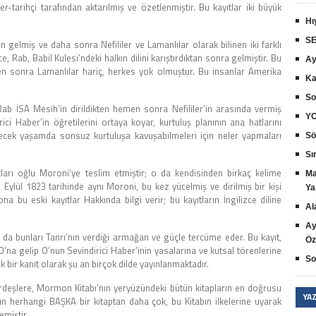
tarihçi tarafından aktarılmış ve özetlenmiştir. Bu kayıtlar iki büyük
Hı
SE
 gelmiş ve daha sonra Nefililer ve Lamanlılar olarak bilinen iki farklı
e, Rab, Babil Kulesi’ndeki halkın dilini karıştırdıktan sonra gelmiştir. Bu
Ay
ikten sonra Lamanlılar hariç, herkes yok olmuştur. Bu insanlar Amerika
Ka
So
b İSA Mesih’in dirildikten hemen sonra Nefililer’in arasında vermiş
YO
ici Haber’in öğretilerini ortaya koyar, kurtuluş planının ana hatlarını
ecek yaşamda sonsuz kurtuluşa kavuşabilmeleri için neler yapmaları
Sö
Sır
arı oğlu Moroni’ye teslim etmiştir; o da kendisinden birkaç kelime
Ma
 Eylül 1823 tarihinde aynı Moroni, bu kez yücelmiş ve dirilmiş bir kişi
Ya
bu eski kayıtlar Hakkında bilgi verir; bu kayıtların İngilizce diline
Al
Ay
 da bunları Tanrı’nın verdiği armağan ve güçle tercüme eder. Bu kayıt,
Öz
’na gelip O’nun Sevindirici Haber’inin yasalarına ve kutsal törenlerine
So
 bir kanıt olarak şu an birçok dilde yayınlanmaktadır.
deşlere, Mormon Kitabı’nın yeryüzündeki bütün kitapların en doğrusu
YA
rın herhangi BAŞKA bir kitaptan daha çok, bu Kitabın ilkelerine uyarak
emiştir.