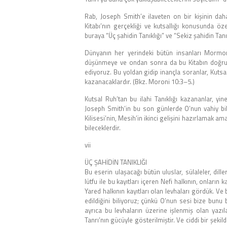
Rab, Joseph Smith’e ilaveten on bir kişinin dah
Kitabı’nın gerçekliği ve kutsallığı konusunda öze
buraya “Üç şahidin Tanıklığı” ve “Sekiz şahidin Tanık
Dünyanın her yerindeki bütün insanları Mormon 
düşünmeye ve ondan sonra da bu Kitabın doğru 
ediyoruz. Bu yoldan gidip inançla soranlar, Kutsal 
kazanacaklardır. (Bkz. Moroni 10:3–5.)
Kutsal Ruh’tan bu ilahi Tanıklığı kazananlar, yi
Joseph Smith’in bu son günlerde O’nun vahiy bi
Kilisesi’nin, Mesih’in ikinci gelişini hazırlamak 
bileceklerdir.
vii
ÜÇ ŞAHİDİN TANIKLIĞI
Bu eserin ulaşacağı bütün uluslar, sülaleler, dill
lütfu ile bu kayıtları içeren Nefi halkının, onları
Yared halkının kayıtları olan levhaları gördük. V
edildiğini biliyoruz; çünkü O’nun sesi bize bunu 
ayrıca bu levhaların üzerine işlenmiş olan yazı
Tanrı’nın gücüyle gösterilmiştir. Ve ciddi bir şekil