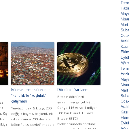
Tem
Hazi
Mayı
Nisa
Mart
Şuba
Ocak
Aral
Kası
Ekim
Eylü
Ağus
Tem
Hazi
Mayı
Nisa
Küreselleşme sürecinde
Dördüncü Yarılanma
Mart
“kentlilik”le “köylülük”
Şuba
Bitcoin dördüncü
çatışması
Ocak
yarılanmayı gerçekleştirdi.
Yaz
Aral
Geriye 116 yıl ve 1 milyon
kış
Yeryüzündeki 5 kıtayı, 200
Kası
300 bin küsur BTC kaldı.
z. Kış
değişik bayrak, başkent, ırk,
Ekim
Bitcoin (BTC)
l, 21
dil ve inançla 200 devlete
Eylü
blokzincirindeki dördüncü
 ikiye
bölen "ulus-devlet" modeli;
Ağus