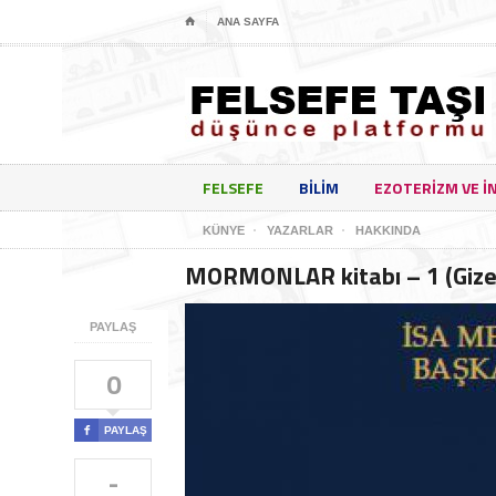
⌂
ANA SAYFA
FELSEFE
BILIM
EZOTERIZM VE I
KÜNYE
YAZARLAR
HAKKINDA
MORMONLAR kitabı – 1 (Gizeml
PAYLAŞ
0

PAYLAŞ
-