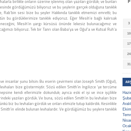
alarla birlikte onların üzerine işlenmiş olan yazıları gördük; ve bunları
P
yesinde gördüğümüzü biliyoruz ve bu şeylerin gerçek olduğuna tanıklık
e, Rab’bin sesi bize bu şeyler Hakkında tanıklık etmemizi emretti; bu
ütün bu gördüklerimize tanıklık ediyoruz. Eğer Mesih’e bağlı kalırsak
leneceğini, Mesih’in yargı kürsüsü önünde lekesiz bulunacağımız ve
3
ımızı biliyoruz. Tek bir Tanrı olan Baba’ya ve Oğul’a ve Kutsal Ruh’a
10
17
24
31
er ve insanlar şunu bilsin: Bu eserin çevirmeni olan Joseph Smith (Oğul),
AR
evhaları bize göstermiştir. Sözü edilen Smith’in İngilizce ’ye tercüme
epsine kendi ellerimizle dokunduk; ayrıca eski el işi ve ince işçilikle
Hazi
ndeki yazıları gördük. Ve buna, sözü edilen Smith’in bu levhaları bize
Şuba
çünkü biz bu levhaları gördük ve onları elimizle tutup kaldırdık. Kesinlikle
Aral
n Smith’in elinde bulunan levhalardır. Ve gördüğümüz bu şeylere tanıklık
Ekim
Tem
Nisa
Ocak