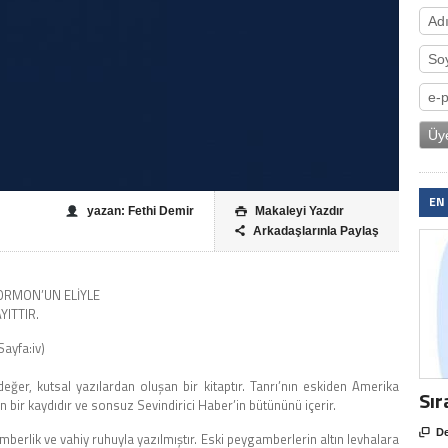
EN
yazan: Fethi Demir
Makaleyi Yazdır

Arkadaşlarınla Paylaş

ORMON’UN ELİYLE
YITTIR.
ayfa:iv)
değer, kutsal yazılardan oluşan bir kitaptır. Tanrı’nın eskiden Amerika
Sır
in bir kaydıdır ve sonsuz Sevindirici Haber’in bütününü içerir.

De
erlik ve vahiy ruhuyla yazılmıştır. Eski peygamberlerin altın levhalara