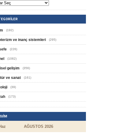
TEGORILER
im
(192)
oterizm ve inanç sistemleri
(295)
sefe
(226)
nel
(1082)
isel gelişim
(356)
tür ve sanat
(161)
oloji
(39)
zah
(173)
KVIM
Haz
AĞUSTOS 2026