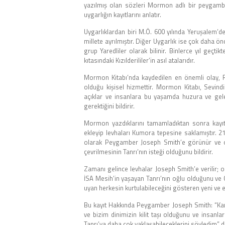
yazılmış olan sözleri Mormon adlı bir peygamber-
uygarlığın kayıtlarını anlatır.
Uygarlıklardan biri M.Ö. 600 yılında Yeruşalem’den
millete ayrılmıştır. Diğer Uygarlık ise çok daha önc
grup Yaredliler olarak bilinir. Binlerce yıl geçt
kıtasındaki Kızılderililer’in asıl atalarıdır.
Mormon Kitabı’nda kaydedilen en önemli olay, Ra
olduğu kişisel hizmettir. Mormon Kitabı, Sevindir
açıklar ve insanlara bu yaşamda huzura ve gel
gerektiğini bildirir.
Mormon yazdıklarını tamamladıktan sonra kayıtl
ekleyip levhaları Kumora tepesine saklamıştır. 21
olarak Peygamber Joseph Smith’e görünür ve ona 
çevrilmesinin Tanrı’nın isteği olduğunu bildirir.
Zamanı gelince levhalar Joseph Smith’e verilir; o
İSA Mesih’in yaşayan Tanrı’nın oğlu olduğunu ve O
uyan herkesin kurtulabileceğini gösteren yeni ve ek
Bu kayıt Hakkında Peygamber Joseph Smith: “Kar
ve bizim dinimizin kilit taşı olduğunu ve insanla
Tanrı’ya daha çok yaklaşabileceklerini söyledim” d