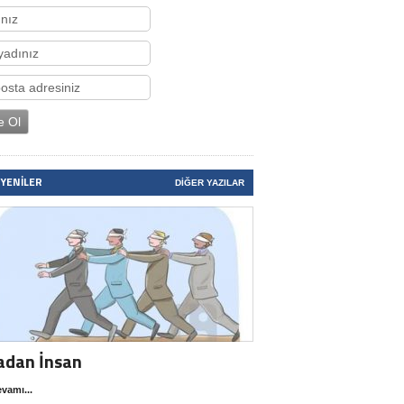
 YENILER
DIĞER YAZILAR
adan İnsan
vamı...