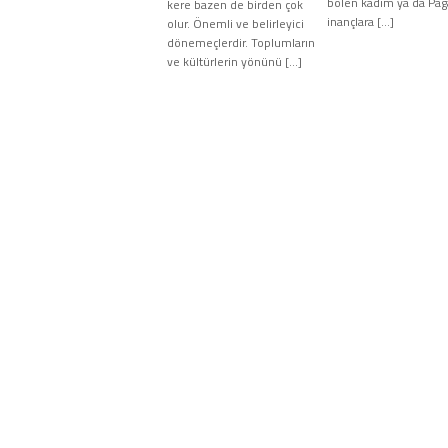
bölen kadim ya da Pa
kere bazen de birden çok
inançlara […]
olur. Önemli ve belirleyici
dönemeçlerdir. Toplumların
ve kültürlerin yönünü […]