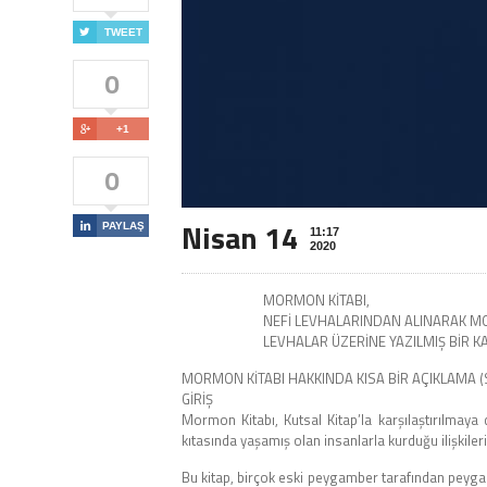

TWEET
0

+1
0
Nisan 14

PAYLAŞ
11:17
2020
MORMON KİTABI,
NEFİ LEVHALARINDAN ALINARAK M
LEVHALAR ÜZERİNE YAZILMIŞ BİR KA
MORMON KİTABI HAKKINDA KISA BİR AÇIKLAMA (S
GİRİŞ
Mormon Kitabı, Kutsal Kitap’la karşılaştırılmaya 
kıtasında yaşamış olan insanlarla kurduğu ilişkiler
Bu kitap, birçok eski peygamber tarafından peygamb