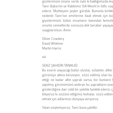
gözlerimizin önüne serdi; öyle ki baktığımızda levh
Tanrı Baba’nın ve Rabbimiz İSA Mesih’in lütfu sa
ederiz. Muhteşem şeyler gördük. Bununla birlikt
nedenle Tanrı’nın emirlerine itaat etmek için b
giysilerimizin bütün insanların kanından temiz
onunla cennetlerde sonsuza dek beraber yaşayacağ
saygılarolsun. Amin.
Oliver Cowdery
David Whitmer
Martin Harris
viii
SEKİZ ŞAHİDİN TANIKLIĞI
Bu eserin ulaşacağı bütün uluslar, sülaleler, dill
görünüşü altına benzeyen, sözü edilmiş olan bu l
ettiği ne kadar altın yaprak varsa, biz bunların h
yapılmış görünümünü andıran bu yaprakların üzeri
gösterdiğine dair ciddi bir şekilde tanıklık ederiz; 
biliyoruz ki sözünü ettiğimiz levhalar, sözü edile
etmek için adlarımızı dünyaya veriyoruz.
Yalan söylemiyoruz, Tanrı buna şahittir.