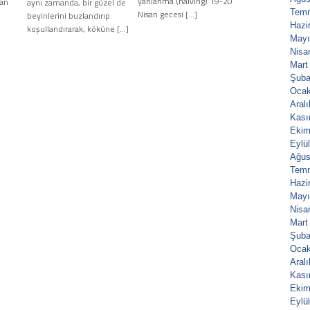
yarılanma (halving) 19-20
gan
aynı zamanda, bir güzel de
Tem
Nisan gecesi […]
beyinlerini buzlandırıp
Hazi
koşullandırarak, köküne […]
Mayı
Nisa
Mart
Şuba
Ocak
Aral
Kası
Ekim
Eylü
Ağus
Tem
Hazi
Mayı
Nisa
Mart
Şuba
Ocak
Aral
Kası
Ekim
Eylü