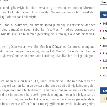
a kendi gözleriyle bu altın levhaları görmelerini ve onların Mormon
l şahit olmalarını mümkün kılmıştır. Onların yazılmış olan tanıklıkları
KA
lığı” olarak dahil edilmiştir.
bil
Kitabı’nı okumaya, bu Kitabın içerdiği mesajı yüreklerinde derince
olup olmadığını Ebedi Baba Tanrı’ya, Mesih’in adıyla sormaya davet
ez
Ruh’un gücü ile bu Kitabın gerçekliği ve kutsallığı Hakkında bir tanıklık
fel
ne aynı gücün yardımıyla İSA Mesih’in Dünya’nın Kurtarıcısı olduğunu,
ge
ldiricisi ve peygamberi olduğunu ve İSA Mesih’in Son Zaman Azizler
kiş
amacıyla yeryüzünde bir kere daha kurulmuş olan Rab’bin Krallığı olduğunu
kül
mit
mi
er ve insanlar şunu bilsin: Biz, Tanrı Baba’nın ve Rabbimiz İSA Mesih’in
n kardeşleri Lamanlılar’ın ve ayrıca daha önce sözü edilmiş kuleden gelen
e biz aynı zamanda bu levhaların Tanrı’nın armağanı ve gücü ile tercüme
TA
bildirdi; bu nedenle bu eserin gerçek olduğunu kesinlikle biliyoruz. Ve
ları da gördüğümüze tanıklık ederiz; bunlar bize insan gücüyle değil,
« 
de beyan ederiz ki Tanrı’nın bir meleği gökten indi ve bu levhaları getirip