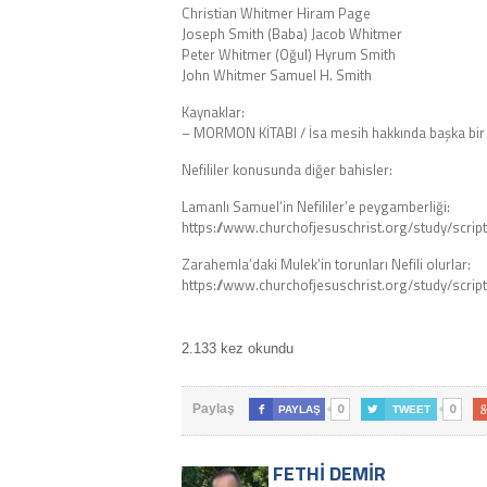
Christian Whitmer Hiram Page
Joseph Smith (Baba) Jacob Whitmer
Peter Whitmer (Oğul) Hyrum Smith
John Whitmer Samuel H. Smith
Kaynaklar:
– MORMON KİTABI / İsa mesih hakkında başka bir t
Nefililer konusunda diğer bahisler:
Lamanlı Samuel’in Nefililer’e peygamberliği:
https://www.churchofjesuschrist.org/study/scri
Zarahemla’daki Mulek’in torunları Nefili olurlar:
https://www.churchofjesuschrist.org/study/scri
2.133 kez okundu
0
0
Paylaş

PAYLAŞ

TWEET
FETHI DEMIR