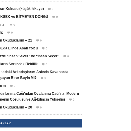
yar Kokusu (küçük hikaye)
0

KSEK ve BİTMEYEN DÖNGÜ
0

na!
0

lp
0

n Okuduklarım – 21
0

L’da Elinde Asalı Yolcu
0

zde “İnsan Sever” ve “İnsan Seçer”
0

ların Sırrı’ndaki Tekillik
0

sadaki Arkadaşlarım Aslında Kavanozda
şayan Birer Beyin Mi?
0

arm
0

dınlanma Çağı’ndan Oyalanma Çağı’na: Modern
nenin Çözülüşü ve Ağ-bilincin Yükselişi
0

n Okuduklarım – 20
0

ZARLAR