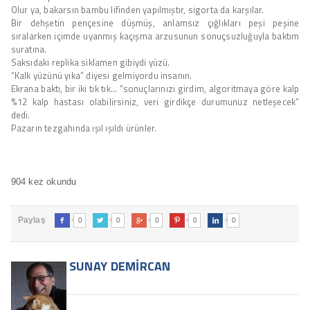
Olur ya, bakarsın bambu lifinden yapılmıştır, sigorta da karşılar.
Bir dehşetin pençesine düşmüş, anlamsız çığlıkları peşi peşine
sıralarken içimde uyanmış kaçışma arzusunun sonuçsuzluğuyla baktım
suratına.
Saksıdaki replika siklamen gibiydi yüzü.
“Kalk yüzünü yıka” diyesi gelmiyordu insanın.
Ekrana baktı, bir iki tık tık… “sonuçlarınızı girdim, algoritmaya göre kalp
%12 kalp hastası olabilirsiniz, veri girdikçe durumunuz netleşecek”
dedi.
Pazarın tezgahında ışıl ışıldı ürünler.
904 kez okundu
0
0
0
0
0
Paylaş





SUNAY DEMIRCAN