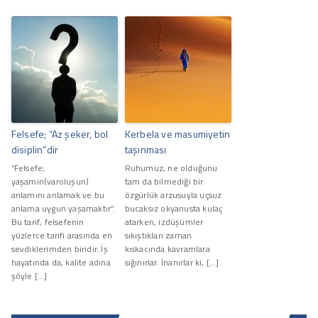
Felsefe; “Az şeker, bol
Kerbela ve masumiyetin
disiplin”dir
taşınması
“Felsefe;
Ruhumuz, ne olduğunu
yaşamın(varoluşun)
tam da bilmediği bir
anlamını anlamak ve bu
özgürlük arzusuyla uçsuz
anlama uygun yaşamaktır”.
bucaksız okyanusta kulaç
Bu tarif, felsefenin
atarken, izdüşümler
yüzlerce tarifi arasında en
sıkıştıkları zaman
sevdiklerimden biridir. İş
kıskacında kavramlara
hayatında da, kalite adına
sığınırlar. İnanırlar ki, […]
şöyle […]