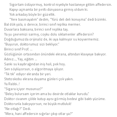
Sigortam ödüyormuş, kontrol niyetiyle hastaneye gittim affedersin.
Kapıyı açmamla bir pırıltı dünyasına girmiş oldum ki.
Yok arkadaş böyle bir güzellik.
“Yere basmayalım” dedim, “Yürü deli deli konuşma” dedi bizimki.
Bal dök yala, o derece, birinci sınıf replika mermer.
Duvarlara baksana, birinci sınıf replika taş.
Ya şu çevremizi sarmış, coşku dolu siklamenler affedersin?
Doğduğumuzda orijinaliz de, iki aya kalmıyor su koyvermemiz.
“Buyurun, doktorumuz sizi bekliyor.”
Birinci sınıf Prof. …
Gözlüğünün ortasından önündeki ekrana, altından klavyeye bakıyor.
Adınız…, Yaş, eğitim …
Sanki su kaydırağından iniş hali, pek hoş.
Sen söylüyorsun, o algoritmaya işliyor.
“Tık tık” ediyor ekranda bir yeri.
Stetoskobu ekrana dayama günleri çok yakın.
Ya Rabbi..!
“Sigara içiyor musunuz?”
“Beleş bulursam içerim ama bu devirde otlaklar kurudu.”
Doktor civanım çölde kutup ayısı görmüş bedevi gibi baktı yüzüme.
Doktorunla bakışıyorsun, ne büyük mutluluk!
“Ne otlağı?” Dedi.
“Mera, hani affedersin sığırlar çıkıp otlar ya?”