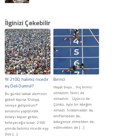
İlginizi Çekebilir
Yıl 2100, halimiz nicedir
Birinci
ey Deli Dumrul?
Hayat boyu... Hiç birinci
olmadım. İkinci de
Bu günkü laklak aleminin
olmadım... Üçüncü de...
göbek taşına “Dünya,
Çünkü, öyle bir isteğim
nereye gidiyorsun?”
olmadı. Sıralamadan da,
sorusunu yapıştırdık.
sınıflamadan da,
Keseyi kapan gelsin,
kategorize etmekten de,
terleyeceğiz biraz. 2100
edilmekten de […]
yılında halimiz nicedir eyy
Deli […]