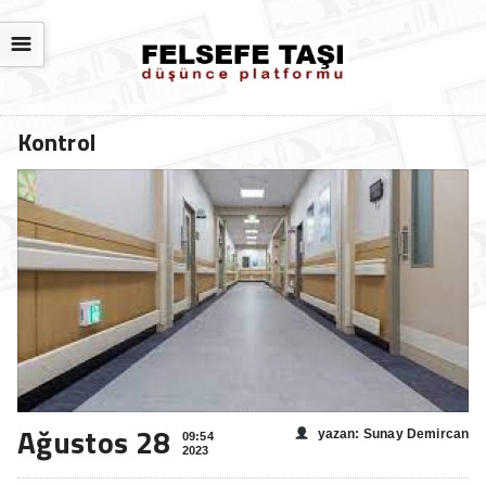
☰
Kontrol
Ağustos 28
yazan: Sunay Demircan
09:54
2023