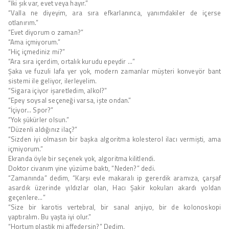
“İki şık var, evet veya hayır.”
“Valla ne diyeyim, ara sıra efkarlanınca, yanımdakiler de içerse
otlanırım.”
“Evet diyorum o zaman?”
“Ama içmiyorum.”
“Hiç içmediniz mi?”
“Ara sıra içerdim, ortalık kurudu epeydir …”
Şaka ve fuzuli lafa yer yok, modern zamanlar müşteri konveyör bant
sistemi ile geliyor, ilerleyelim.
“Sigara içiyor işaretledim, alkol?”
“Epey soysal seçeneği varsa, işte ondan.”
“İçiyor… Spor?”
“Yok şükürler olsun.”
“Düzenli aldığınız ilaç?”
“Sizden iyi olmasın bir başka algoritma kolesterol ilacı vermişti, ama
içmiyorum.”
Ekranda öyle bir seçenek yok, algoritma kilitlendi.
Doktor civanım yine yüzüme baktı, “Neden?” dedi.
“Zamanında” dedim, “Karşı evle makaralı ip gererdik aramıza, çarşaf
asardık üzerinde yıldızlar olan, Hacı Şakir kokuları akardı yoldan
geçenlere…”
“Size bir karotis vertebral, bir sanal anjiyo, bir de kolonoskopi
yaptıralım. Bu yaşta iyi olur.”
“Hortum plastik mi affedersin?” Dedim.