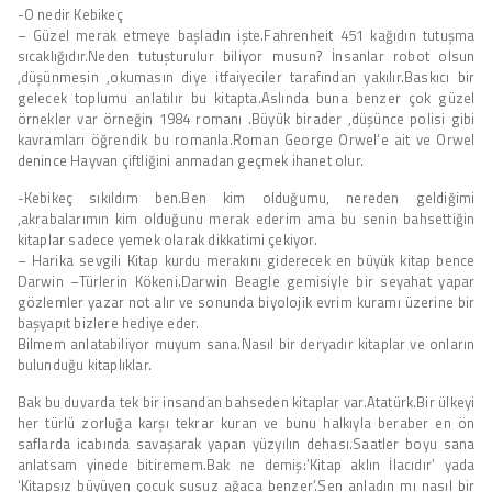
-O nedir Kebikeç
– Güzel merak etmeye başladın işte.Fahrenheit 451 kağıdın tutuşma
sıcaklığıdır.Neden tutuşturulur biliyor musun? İnsanlar robot olsun
,düşünmesin ,okumasın diye itfaiyeciler tarafından yakılır.Baskıcı bir
gelecek toplumu anlatılır bu kitapta.Aslında buna benzer çok güzel
örnekler var örneğin 1984 romanı .Büyük birader ,düşünce polisi gibi
kavramları öğrendik bu romanla.Roman George Orwel’e ait ve Orwel
denince Hayvan çiftliğini anmadan geçmek ihanet olur.
-Kebikeç sıkıldım ben.Ben kim olduğumu, nereden geldiğimi
,akrabalarımın kim olduğunu merak ederim ama bu senin bahsettiğin
kitaplar sadece yemek olarak dikkatimi çekiyor.
– Harika sevgili Kitap kurdu merakını giderecek en büyük kitap bence
Darwin –Türlerin Kökeni.Darwin Beagle gemisiyle bir seyahat yapar
gözlemler yazar not alır ve sonunda biyolojik evrim kuramı üzerine bir
başyapıt bizlere hediye eder.
Bilmem anlatabiliyor muyum sana.Nasıl bir deryadır kitaplar ve onların
bulunduğu kitaplıklar.
Bak bu duvarda tek bir insandan bahseden kitaplar var.Atatürk.Bir ülkeyi
her türlü zorluğa karşı tekrar kuran ve bunu halkıyla beraber en ön
saflarda icabında savaşarak yapan yüzyılın dehası.Saatler boyu sana
anlatsam yinede bitiremem.Bak ne demiş:’Kitap aklın İlacıdır’ yada
‘Kitapsız büyüyen çocuk susuz ağaca benzer’.Sen anladın mı nasıl bir