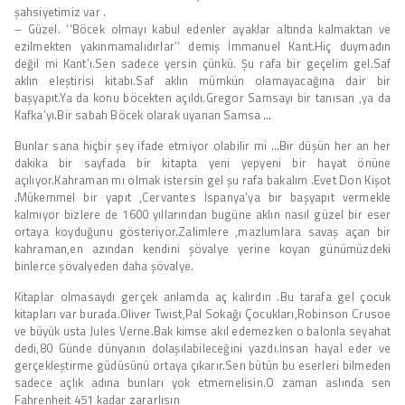
şahsiyetimiz var .
– Güzel. ‘’Böcek olmayı kabul edenler ayaklar altında kalmaktan ve
ezilmekten yakınmamalıdırlar’’ demiş İmmanuel Kant.Hiç duymadın
değil mi Kant’ı.Sen sadece yersin çünkü. Şu rafa bir geçelim gel.Saf
aklın eleştirisi kitabı.Saf aklın mümkün olamayacağına dair bir
başyapıt.Ya da konu böcekten açıldı.Gregor Samsayı bir tanısan ,ya da
Kafka’yı.Bir sabah Böcek olarak uyanan Samsa …
Bunlar sana hiçbir şey ifade etmiyor olabilir mi …Bir düşün her an her
dakika bir sayfada bir kitapta yeni yepyeni bir hayat önüne
açılıyor.Kahraman mı olmak istersin gel şu rafa bakalım .Evet Don Kişot
.Mükemmel bir yapıt ,Cervantes İspanya’ya bir başyapıt vermekle
kalmıyor bizlere de 1600 yıllarından bugüne aklın nasıl güzel bir eser
ortaya koyduğunu gösteriyor.Zalimlere ,mazlumlara savaş açan bir
kahraman,en azından kendini şövalye yerine koyan günümüzdeki
binlerce şövalyeden daha şövalye.
Kitaplar olmasaydı gerçek anlamda aç kalırdın .Bu tarafa gel çocuk
kitapları var burada.Oliver Twist,Pal Sokağı Çocukları,Robinson Crusoe
ve büyük usta Jules Verne.Bak kimse akıl edemezken o balonla seyahat
dedi,80 Günde dünyanın dolaşılabileceğini yazdı.İnsan hayal eder ve
gerçekleştirme güdüsünü ortaya çıkarır.Sen bütün bu eserleri bilmeden
sadece açlık adına bunları yok etmemelisin.O zaman aslında sen
Fahrenheit 451 kadar zararlısın