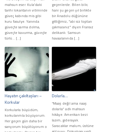
mahsun eser. Kula'daki
geçenlerde. Bilen bilir,
tarihi lokantanın vitrininde
hani şu geçen yıl birlikte
güveç kabında mis gibi
bir Anadolu düğününe
kuru fasulye. Yanında
gittiğimiz, "abi siz toptan
güveçte sarma dolma,
çakmasınız" diyen Fransız
güveçte kavurma, güveçte
delikanlı. Samsun
türlü… […]
havaalanında […]
Hayatın çakıltaşları –
Dolarla…
Korkular
“Maaş değil ama naaş
dolarla” adlı mahsun
Korkularla büyüdüm,
hikâye. Amerikan bezi
korkularımla büyüyorum.
lazım, giderayak.
Her geçen gün daha bir
Saracaklar malum, üstüne
sarıyorum büyütüyorum o
gül suyu. Dokuması yerli