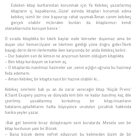
Eskiden kitap kurtlarından korunmak için Ya Kebikeç yazarlarmış
kitapların iç kapaklarına…Güzel aslında kitapları korumak adına
kebikeç isimli bir cine başvurup rahat uyumak.’Aman canım kebikeç
gerçek olabilir mi,bırakın bunları da kitaplarınızı kendi
olanaklarınızla koruyun bence .’
O sırada kitaplıkta bir tıkırtı başlar evde kimseler duyamaz ama bir
duyan olur hemen.Uyanır ve tıkırtının geldiği yöne doğru gider.Tıkırtı
bayağı derin derin ilerlemekte iken karşısında bir anda Kebikeç belirir.
– Dur bakalım sen de kimsin ne arıyorsun benim olduğum kitaplıkta
– Ben kitap kurduyum ve karnım aç.
– O kitaplarda inanılmaz hazineler var ,senin açlığın uğruna bu hazineyi
feda edemem.
– Aman Kebikeç bir kitapta nasıl bir hazine olabilir ki…
Kebikeç sinirlenir bak şu an da zarar vereceğin kitap ‘Küçük Prens’
A.Saint Exupery yazmış ve dünyada kim bilir ne kadar basılmış kaç dile
çevrilmiş yasaklanmış korkulmuş bir kitap.İnsanların
hatalarını,aptallıklarını hatta büyüyünce unutulan çocukluk hakkında
harika şeyler yazar.
-Bak gel benimle biraz dolaştırayım seni buralarda .Mesela sen bir
kitap kurdusun yani bir Böcek.
– Bana böcek deme nefret ediyorum bu kelimeden bizim de bir