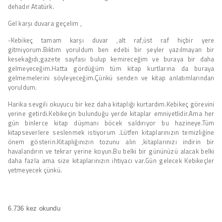
dehadır Atatürk.
Gel karşı duvara geçelim ,
-Kebikeç tamam karşı duvar ,alt raf,üst raf hiçbir yere
gitmiyorum.Bıktım yoruldum ben edebi bir şeyler yazılmayan bir
kesekağıdı,gazete sayfası bulup kemireceğim ve buraya bir daha
gelmeyeceğim.Hatta gördüğüm tüm kitap kurtlarına da buraya
gelmemelerini söyleyeceğim.Çünkü senden ve kitap anlatımlarından
yoruldum.
Harika sevgili okuyucu bir kez daha kitaplığı kurtardım.Kebikeç görevini
yerine getirdi.Kebikeçin bulunduğu yerde kitaplar emniyetlidir.Ama her
gün binlerce kitap düşmanı böcek saldırıyor bu hazineye.Tüm
kitapseverlere seslenmek istiyorum .Lütfen kitaplarınızın temizliğine
önem gösterin.Kitaplığınızın tozunu alın ,kitaplarınızı indirin bir
havalandırın ve tekrar yerine koyun.Bu belki bir gününüzü alacak belki
daha fazla ama size kitaplarınızın ihtiyacı var.Gün gelecek Kebikeçler
yetmeyecek çünkü.
6.736 kez okundu