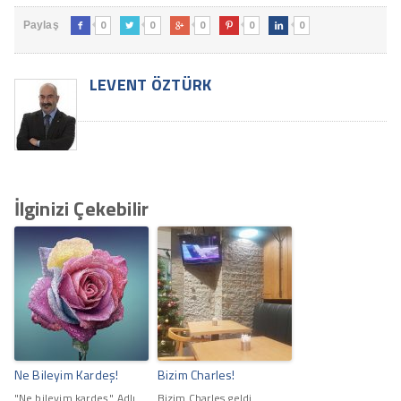
0
0
0
0
0
Paylaş





LEVENT ÖZTÜRK
İlginizi Çekebilir
Ne Bileyim Kardeş!
Bizim Charles!
"Ne bileyim kardeş." Adlı
Bizim Charles geldi