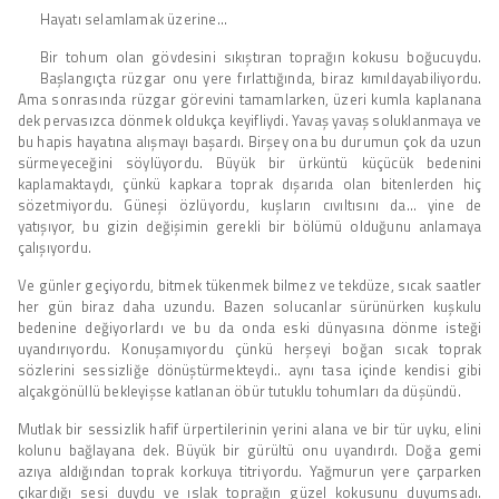
Hayatı selamlamak üzerine…
Bir tohum olan gövdesini sıkıştıran toprağın kokusu boğucuydu.
Başlangıçta rüzgar onu yere fırlattığında, biraz kımıldayabiliyordu.
Ama sonrasında rüzgar görevini tamamlarken, üzeri kumla kaplanana
dek pervasızca dönmek oldukça keyifliydi. Yavaş yavaş soluklanmaya ve
bu hapis hayatına alışmayı başardı. Birşey ona bu durumun çok da uzun
sürmeyeceğini söylüyordu. Büyük bir ürküntü küçücük bedenini
kaplamaktaydı, çünkü kapkara toprak dışarıda olan bitenlerden hiç
sözetmiyordu. Güneşi özlüyordu, kuşların cıvıltısını da… yine de
yatışıyor, bu gizin değişimin gerekli bir bölümü olduğunu anlamaya
çalışıyordu.
Ve günler geçiyordu, bitmek tükenmek bilmez ve tekdüze, sıcak saatler
her gün biraz daha uzundu. Bazen solucanlar sürünürken kuşkulu
bedenine değiyorlardı ve bu da onda eski dünyasına dönme isteği
uyandırıyordu. Konuşamıyordu çünkü herşeyi boğan sıcak toprak
sözlerini sessizliğe dönüştürmekteydi.. aynı tasa içinde kendisi gibi
alçakgönüllü bekleyişse katlanan öbür tutuklu tohumları da düşündü.
Mutlak bir sessizlik hafif ürpertilerinin yerini alana ve bir tür uyku, elini
kolunu bağlayana dek. Büyük bir gürültü onu uyandırdı. Doğa gemi
azıya aldığından toprak korkuya titriyordu. Yağmurun yere çarparken
çıkardığı sesi duydu ve ıslak toprağın güzel kokusunu duyumsadı.