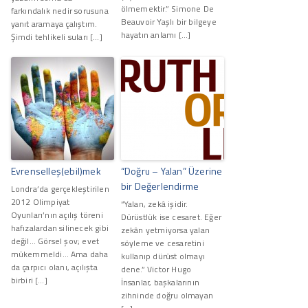
ölmemektir.” Simone De
farkındalık nedir sorusuna
Beauvoir Yaşlı bir bilgeye
yanıt aramaya çalıştım.
hayatın anlamı […]
Şimdi tehlikeli suları […]
Evrenselleş(ebil)mek
“Doğru – Yalan” Üzerine
bir Değerlendirme
Londra’da gerçekleştirilen
2012 Olimpiyat
“Yalan, zekâ işidir.
Oyunları’nın açılış töreni
Dürüstlük ise cesaret. Eğer
hafızalardan silinecek gibi
zekân yetmiyorsa yalan
değil… Görsel şov; evet
söyleme ve cesaretini
mükemmeldi… Ama daha
kullanıp dürüst olmayı
da çarpıcı olanı, açılışta
dene.” Victor Hugo
birbiri […]
İnsanlar, başkalarının
zihninde doğru olmayan