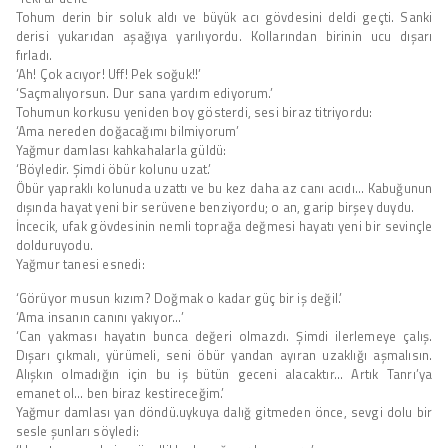
Tohum derin bir soluk aldı ve büyük acı gövdesini deldi geçti. Sanki
derisi yukarıdan aşağıya yarılıyordu. Kollarından birinin ucu dışarı
fırladı.
‘Ah! Çok acıyor! Uff! Pek soğuk!!’
‘Saçmalıyorsun. Dur sana yardım ediyorum.’
Tohumun korkusu yeniden boy gösterdi, sesi biraz titriyordu:
‘Ama nereden doğacağımı bilmiyorum’
Yağmur damlası kahkahalarla güldü:
‘Böyledir. Şimdi öbür kolunu uzat.’
Öbür yapraklı kolunuda uzattı ve bu kez daha az canı acıdı… Kabuğunun
dışında hayat yeni bir serüvene benziyordu; o an, garip birşey duydu.
İncecik, ufak gövdesinin nemli toprağa değmesi hayatı yeni bir sevinçle
dolduruyodu.
Yağmur tanesi esnedi:
‘Görüyor musun kızım? Doğmak o kadar güç bir iş değil.’
‘Ama insanın canını yakıyor…’
‘Can yakması hayatın bunca değeri olmazdı. Şimdi ilerlemeye çalış.
Dışarı çıkmalı, yürümeli, seni öbür yandan ayıran uzaklığı aşmalısın.
Alışkın olmadığın için bu iş bütün geceni alacaktır… Artık Tanrı’ya
emanet ol… ben biraz kestireceğim.’
Yağmur damlası yan döndü.uykuya dalığ gitmeden önce, sevgi dolu bir
sesle şunları söyledi: