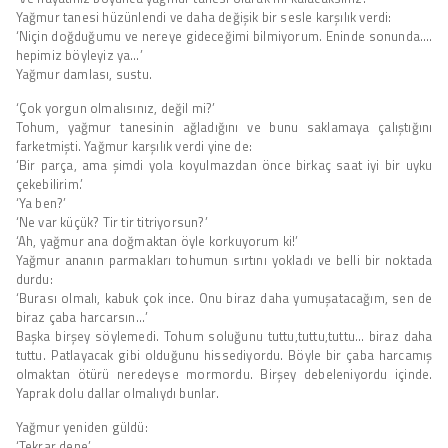
Yağmur tanesi hüzünlendi ve daha değişik bir sesle karşılık verdi:
‘Niçin doğduğumu ve nereye gideceğimi bilmiyorum. Eninde sonunda….
hepimiz böyleyiz ya…’
Yağmur damlası, sustu.
‘Çok yorgun olmalısınız, değil mi?’
Tohum, yağmur tanesinin ağladığını ve bunu saklamaya çalıştığını
farketmişti. Yağmur karşılık verdi yine de:
‘Bir parça, ama şimdi yola koyulmazdan önce birkaç saat iyi bir uyku
çekebilirim.’
‘Ya ben?’
‘Ne var küçük? Tir tir titriyorsun?’
‘Ah, yağmur ana doğmaktan öyle korkuyorum ki!’
Yağmur ananın parmakları tohumun sırtını yokladı ve belli bir noktada
durdu:
‘Burası olmalı, kabuk çok ince. Onu biraz daha yumuşatacağım, sen de
biraz çaba harcarsın…’
Başka birşey söylemedi. Tohum soluğunu tuttu,tuttu,tuttu… biraz daha
tuttu. Patlayacak gibi olduğunu hissediyordu. Böyle bir çaba harcamış
olmaktan ötürü neredeyse mormordu. Birşey debeleniyordu içinde.
Yaprak dolu dallar olmalıydı bunlar.
Yağmur yeniden güldü:
‘Tekrar dene’