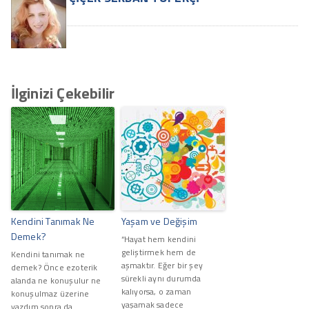
İlginizi Çekebilir
Kendini Tanımak Ne
Yaşam ve Değişim
Demek?
“Hayat hem kendini
geliştirmek hem de
Kendini tanımak ne
aşmaktır. Eğer bir şey
demek? Önce ezoterik
sürekli aynı durumda
alanda ne konuşulur ne
kalıyorsa, o zaman
konuşulmaz üzerine
yaşamak sadece
yazdım sonra da