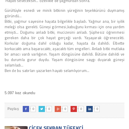
‘Hayatı seveceksin… özellikle de yağmurdan sonra.’
Gürültüyle esnedi ve minik bitkinin yüreğinin teşekkürünü duymamış
göründü…
Bitki, yağmur sayesine hayata bilgelikle başladı. Yağmur ana, bir iyilik
meleği olsa gerekti. Güneşi görmesi,kabuğunu kırması için ona yardım
etmişti… Doğumu anladı bitki, mucizesini anladı. Şüphesiz öğrenmesi
gereken daha bir çok hayat gerçeği vardı. Yaşayarak öğrenecekti.
Korkular doğuma dahil olduğu kadar, hayata da dahildi. Elbette
korkacaktı ama başaracaktı, aşacaktı tüm engelleri. Anladı bitki mutlaka
bir amacı vardı varlığının. Yaşam döngüsüne dahildi. Bütüne dahildi ve
bu durumla gurur duydu. Yaşam döngüsüne saygı duyarak güneşi
selamladı…
Ben de bu satırları yazarken hayatı selamlıyorum…
5.097 kez okundu
0
0
0
0
0
Paylaş





ÇIÇEK SEKBAN TÜFEKÇI