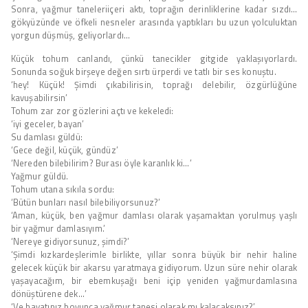
Sonra, yağmur taneleriiçeri aktı, toprağın derinliklerine kadar sızdı…
gökyüzünde ve öfkeli nesneler arasında yaptıkları bu uzun yolculuktan
yorgun düşmüş, geliyorlardı…
Küçük tohum canlandı, çünkü tanecikler gitgide yaklaşıyorlardı.
Sonunda soğuk birşeye değen sırtı ürperdi ve tatlı bir ses konuştu.
‘hey! Küçük! Şimdi çıkabilirisin, toprağı delebilir, özgürlüğüne
kavuşabilirsin’
Tohum zar zor gözlerini açtı ve kekeledi:
‘iyi geceler, bayan’
Su damlası güldü:
‘Gece değil, küçük, gündüz’
‘Nereden bilebilirim? Burası öyle karanlık ki…’
Yağmur güldü.
Tohum utana sıkıla sordu:
‘Bütün bunları nasıl bilebiliyorsunuz?’
‘Aman, küçük, ben yağmur damlası olarak yaşamaktan yorulmuş yaşlı
bir yağmur damlasıyım.’
‘Nereye gidiyorsunuz, şimdi?’
‘Şimdi kızkardeşlerimle birlikte, yıllar sonra büyük bir nehir haline
gelecek küçük bir akarsu yaratmaya gidiyorum. Uzun süre nehir olarak
yaşayacağım, bir ebemkuşağı beni içip yeniden yağmurdamlasına
dönüştürene dek…’
‘Ve hayatınız boyunca yağmur tanesi olarak mı kalacaksınız?’