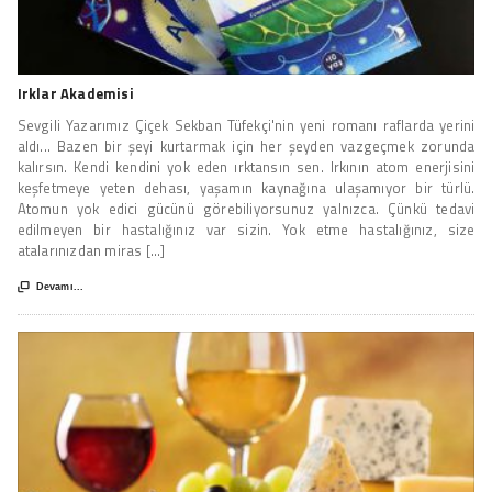
Irklar Akademisi
Sevgili Yazarımız Çiçek Sekban Tüfekçi'nin yeni romanı raflarda yerini
aldı... Bazen bir şeyi kurtarmak için her şeyden vazgeçmek zorunda
kalırsın. Kendi kendini yok eden ırktansın sen. Irkının atom enerjisini
keşfetmeye yeten dehası, yaşamın kaynağına ulaşamıyor bir türlü.
Atomun yok edici gücünü görebiliyorsunuz yalnızca. Çünkü tedavi
edilmeyen bir hastalığınız var sizin. Yok etme hastalığınız, size
atalarınızdan miras [...]

Devamı...