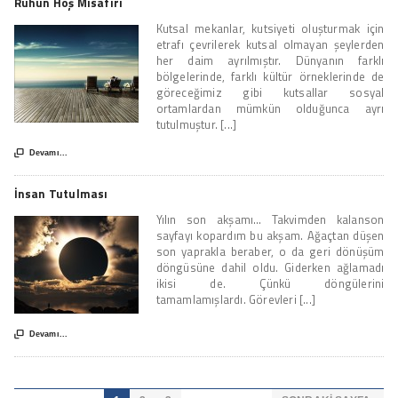
Ruhun Hoş Misafiri
Kutsal mekanlar, kutsiyeti oluşturmak için
etrafı çevrilerek kutsal olmayan şeylerden
her daim ayrılmıştır. Dünyanın farklı
bölgelerinde, farklı kültür örneklerinde de
göreceğimiz gibi kutsallar sosyal
ortamlardan mümkün olduğunca ayrı
tutulmuştur. [...]

Devamı...
İnsan Tutulması
Yılın son akşamı… Takvimden kalanson
sayfayı kopardım bu akşam. Ağaçtan düşen
son yaprakla beraber, o da geri dönüşüm
döngüsüne dahil oldu. Giderken ağlamadı
ikisi de. Çünkü döngülerini
tamamlamışlardı. Görevleri [...]

Devamı...