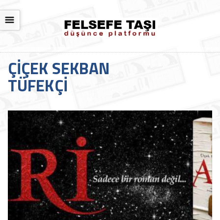
☰
ÇIÇEK SEKBAN
TÜFEKÇI