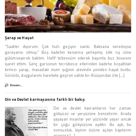
Şarap ve Hayat
“Saatler diyorum: Çok hızlı geçiyor sanki. Baksana neredeyse
geceyarısı olmuş.” Boş kadehin kenarına yerleşmiş silik ruj izine
gülümseyerek baktım. Hafif tebessüm ederek başımla buz kovasını
işaret ettim. Genç garsonun tecrübesiz ellerinden kadehe boşaltılan
kırmızı şarap, masadaki mum ışığının alevinde yeniden hayat buldu.
Görüntü, duygularımı harekete geçiren sahte bir illüzyondan öte [...]

Devamı...
Din ve Devlet karmaşasına farklı bir bakış
Din ve devlet kavramlarını her zaman
gökyüzü ve yeryüzüne benzetirim. Arada
yaşayan insanlar yer yüzünde yaşar ancak
bir çoğu gökyüzüne aşıktır. Bu aşk, bu
sonsuzluk, kişinin özüne açılan kapılarını
açıyorsa [...]