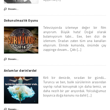

Devamı...
Dokunulmazlık Oyunu
Televizyonda izlemeye değer bir film
arıyorum. Büyük hata! Doğal olarak
bulamıyorum tabii… Eee, ben dizi de
izlemem. Oradan zaten tüm ana kanalları
eliyorum. Elimde kumanda, önümde çay
zappinge devam… Çıktı [...]

Devamı...
Anlamlar derinlerde!
Kirli bir denizde, sıradan bir gündü…
Turuncu ve ben, balık sürülerinin arasından
sıyrılıp rahat konuşmak için daha temiz, ve
daha nezih bir yer arıyorduk. Yolculuğumuz
boyunca doğa kanunu na dahil [...]

Devamı...