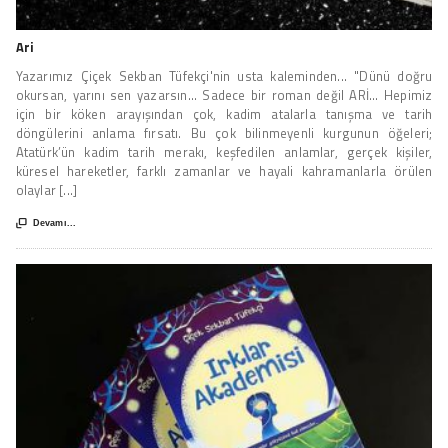
Ari
Yazarımız Çiçek Sekban Tüfekçi'nin usta kaleminden... "Dünü doğru
okursan, yarını sen yazarsın... Sadece bir roman değil ARİ... Hepimiz
için bir köken arayışından çok, kadim atalarla tanışma ve tarih
döngülerini anlama fırsatı. Bu çok bilinmeyenli kurgunun öğeleri;
Atatürk’ün kadim tarih merakı, keşfedilen anlamlar, gerçek kişiler,
küresel hareketler, farklı zamanlar ve hayali kahramanlarla örülen
olaylar [...]

Devamı...