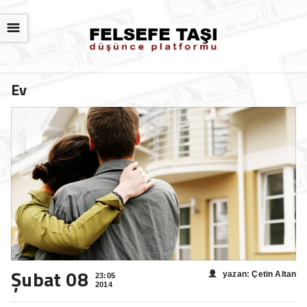
☰
Ev
Şubat 08
yazan: Çetin Altan
23:05
2014