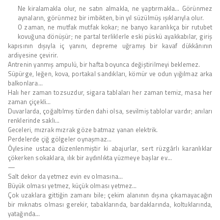
Ne kiralamakla olur, ne satın almakla, ne yaptırmakla… Görünmez
aynaların, görünmez bir imbikten, bin yıl süzülmüş ışıklarıyla olur.
O zaman, ne mutfak mutfak kokar; ne banyo karanlıkça bir rutubet
kovuğuna dönüşür; ne partal terliklerle eski püskü ayakkabılar, giriş
kapısının dışıyla iç yanını, depreme uğramış bir kavaf dükkânının
ardiyesine çevirir.
Antrenin yanmış ampulü, bir hafta boyunca değiştirilmeyi beklemez.
Süpürge, leğen, kova, portakal sandıkları, kömür ve odun yığılmaz arka
balkonlara…
Halı her zaman tozsuzdur, sigara tablaları her zaman temiz, masa her
zaman çiçekli…
Duvarlarda, çoğaltılmış türden dahi olsa, sevilmiş tablolar vardır; anıları
renklerinde saklı…
Geceleri, mızrak mızrak göze batmaz yanan elektrik.
Perdelerde çiğ gölgeler oynaşmaz…
Öylesine ustaca düzenlenmiştir ki abajurlar, sert rüzgârlı karanlıklar
çökerken sokaklara, ılık bir aydınlıkta yüzmeye başlar ev…
—
Salt dekor da yetmez evin ev olmasına…
Büyük olması yetmez, küçük olması yetmez…
Çok uzaklara gittiğin zamanı bile; çekim alanının dışına çıkamayacağın
bir mıknatıs olması gerekir, tabaklarında, bardaklarında, koltuklarında,
yatağında…