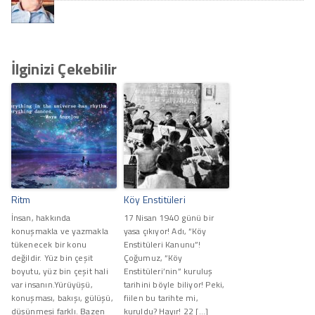
İlginizi Çekebilir
Ritm
Köy Enstitüleri
İnsan, hakkında
17 Nisan 1940 günü bir
konuşmakla ve yazmakla
yasa çıkıyor! Adı, “Köy
tükenecek bir konu
Enstitüleri Kanunu”!
değildir. Yüz bin çeşit
Çoğumuz, “Köy
boyutu, yüz bin çeşit hali
Enstitüleri’nin” kuruluş
var insanın.Yürüyüşü,
tarihini böyle biliyor! Peki,
konuşması, bakışı, gülüşü,
fiilen bu tarihte mi,
düşünmesi farklı. Bazen
kuruldu? Hayır! 22 […]