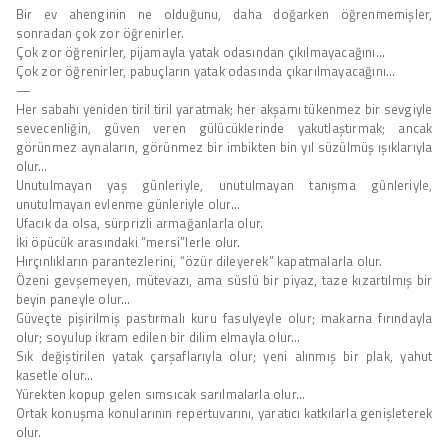
Bir ev ahenginin ne olduğunu, daha doğarken öğrenmemişler,
sonradan çok zor öğrenirler.
Çok zor öğrenirler, pijamayla yatak odasından çıkılmayacağını…
Çok zor öğrenirler, pabuçların yatak odasında çıkarılmayacağını…
—
Her sabahı yeniden tiril tiril yaratmak; her akşamı tükenmez bir sevgiyle
sevecenliğin, güven veren gülücüklerinde yakutlaştırmak; ancak
görünmez aynaların, görünmez bir imbikten bin yıl süzülmüş ışıklarıyla
olur…
Unutulmayan yaş günleriyle, unutulmayan tanışma günleriyle,
unutulmayan evlenme günleriyle olur…
Ufacık da olsa, sürprizli armağanlarla olur.
İki öpücük arasındaki “mersi”lerle olur.
Hırçınlıkların parantezlerini, “özür dileyerek” kapatmalarla olur.
Özeni gevşemeyen, mütevazı, ama süslü bir piyaz, taze kızartılmış bir
beyin paneyle olur…
Güveçte pişirilmiş pastırmalı kuru fasulyeyle olur; makarna fırındayla
olur; soyulup ikram edilen bir dilim elmayla olur…
Sık değiştirilen yatak çarşaflarıyla olur; yeni alınmış bir plak, yahut
kasetle olur…
Yürekten kopup gelen sımsıcak sarılmalarla olur…
Ortak konuşma konularının repertuvarını, yaratıcı katkılarla genişleterek
olur.