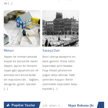
de […]
Mimari
Savaşa Dair
Yaşam ile mimari arsında
İkinci dünya savaşının en
büyük bir benzerlik vardır.
kanlı günleri. Drina nehri
Yaşam, aynen bir binanın
kıyısındaki şirin kasaba
inşası gibi yaşamımızın ilk
Foça Hırvat çetelerinin
anından son anına kadar
yoğun ateşi altında. Halk
bir inşa sürecidir... Sağlam,
şehirden kaçıyor. Nehir
dengede, güzel, işlevsel
üzerindeki köprüden karşı
[…]
kıyıdaki […]
Popüler Yazılar
Sıradan İnsan
“Büyük adam nerede ve ne zaman küçük adam olacağını bilir. Küçük adam ise küçük olduğunun [...]