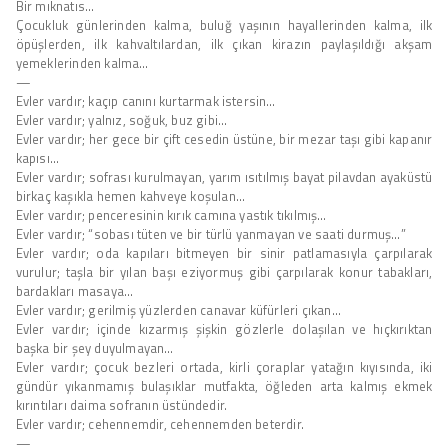
Bir mıknatıs…
Çocukluk günlerinden kalma, buluğ yaşının hayallerinden kalma, ilk
öpüşlerden, ilk kahvaltılardan, ilk çıkan kirazın paylaşıldığı akşam
yemeklerinden kalma…
—
Evler vardır; kaçıp canını kurtarmak istersin…
Evler vardır; yalnız, soğuk, buz gibi…
Evler vardır; her gece bir çift cesedin üstüne, bir mezar taşı gibi kapanır
kapısı…
Evler vardır; sofrası kurulmayan, yarım ısıtılmış bayat pilavdan ayaküstü
birkaç kaşıkla hemen kahveye koşulan…
Evler vardır; penceresinin kırık camına yastık tıkılmış…
Evler vardır; “sobası tüten ve bir türlü yanmayan ve saati durmuş…”
Evler vardır; oda kapıları bitmeyen bir sinir patlamasıyla çarpılarak
vurulur; taşla bir yılan başı eziyormuş gibi çarpılarak konur tabakları,
bardakları masaya…
Evler vardır; gerilmiş yüzlerden canavar küfürleri çıkan…
Evler vardır; içinde kızarmış şişkin gözlerle dolaşılan ve hıçkırıktan
başka bir şey duyulmayan…
Evler vardır; çocuk bezleri ortada, kirli çoraplar yatağın kıyısında, iki
gündür yıkanmamış bulaşıklar mutfakta, öğleden arta kalmış ekmek
kırıntıları daima sofranın üstündedir.
Evler vardır; cehennemdir, cehennemden beterdir.
—