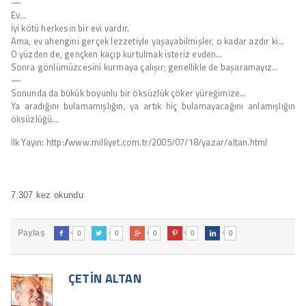
—
Ev…
İyi kötü herkesin bir evi vardır.
Ama, ev ahengini gerçek lezzetiyle yaşayabilmişler, o kadar azdır ki…
O yüzden de, gençken kaçıp kurtulmak isteriz evden…
Sonra gönlümüzcesini kurmaya çalışır; genellikle de başaramayız…
—
Sonunda da bükük boyunlu bir öksüzlük çöker yüreğimize…
Ya aradığını bulamamışlığın, ya artık hiç bulamayacağını anlamışlığın
öksüzlüğü…
İlk Yayın: http://www.milliyet.com.tr/2005/07/18/yazar/altan.html
7.307 kez okundu
0
0
0
0
0
Paylaş





ÇETIN ALTAN