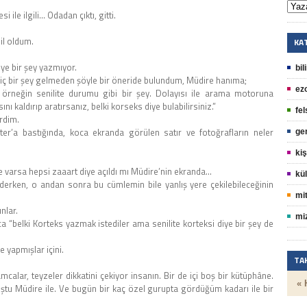
 ile ilgili… Odadan çıktı, gitti.
il oldum.
KA
iye bir şey yazmıyor.
bil
a hiç bir şey gelmeden şöyle bir öneride bulundum, Müdire hanıma;
ez
örneğin senilite durumu gibi bir şey. Dolayısı ile arama motoruna
ını kaldırıp aratırsanız, belki korseks diye bulabilirsiniz.”
fel
rdim.
ter’a bastığında, koca ekranda görülen satır ve fotoğrafların neler
ge
kiş
e varsa hepsi zaaart diye açıldı mı Müdire’nin ekranda…
kül
derken, o andan sonra bu cümlemin bile yanlış yere çekilebileceğinin
mit
nlar.
mi
“belki Korteks yazmak istediler ama senilite korteksi diye bir şey de
 yapmışlar içini.
TA
alar, teyzeler dikkatini çekiyor insanın. Bir de içi boş bir kütüphâne.
« 
uştu Müdire ile. Ve bugün bir kaç özel gurupta gördüğüm kadarı ile bir