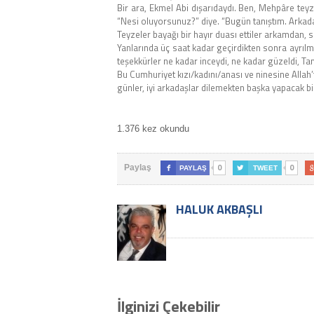
Bir ara, Ekmel Abi dışarıdaydı. Ben, Mehpâre teyz
“Nesi oluyorsunuz?” diye. “Bugün tanıştım. Arka
Teyzeler bayağı bir hayır duası ettiler arkamdan, s
Yanlarında üç saat kadar geçirdikten sonra ayrılm
teşekkürler ne kadar inceydi, ne kadar güzeldi, Ta
Bu Cumhuriyet kızı/kadını/anası ve ninesine Allah’
günler, iyi arkadaşlar dilemekten başka yapacak bi
1.376 kez okundu
0
0
Paylaş

PAYLAŞ

TWEET
HALUK AKBAŞLI
İlginizi Çekebilir