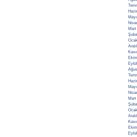
Tem
Hazi
Mayı
Nisa
Mart
Şuba
Ocak
Aral
Kası
Ekim
Eylü
Ağus
Tem
Hazi
Mayı
Nisa
Mart
Şuba
Ocak
Aral
Kası
Ekim
Eylü