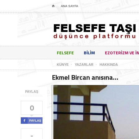
⌂
ANA SAYFA
FELSEFE
BILIM
EZOTERIZM VE I
KÜNYE
YAZARLAR
HAKKINDA
Ekmel Bircan anısına…
PAYLAŞ
0

PAYLAŞ
-