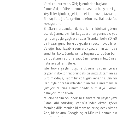
Vardık huzurevine. Giriş işlemlerine başlandı.
Ekmel Abi, müdire hanımın odasında bu işlerle ilgi
Yeşillikler içinde, çiçekli, böcekli, horozlu, tavşan
Bir kaç fotoğrafta çektim, telefon ile… Kalitesiz
koyuyorum.
Binâların arasından ileride İzmir körfezi gör
oturduğumuz evin bir kaç apartman yanında o ya
İçimden şöyle geçti o sırada; “Bundan belki 30-40 
bir Pazar günü, belki de gözlerin seçemeyebilir o y
Ve eğer hatırlayabilirsen; artık gözlerinin tam da
şimdi bir koltuğunda yalnız başına oturduğun bu h
bir dostunun sürpriz yaptığını, rakınızın bittiğini 
hatırlayabilirsin. Belki…
İşte, böyle şeyler düşüne düşüne girdim içeri
teyzenin doktor raporundaki bir sözcük tam anlaşı
Girdim odaya, iliştim bir koltuğun kenarına. Dinliy
Ben öyle tıbbî terimlerden filân fazla anlamam a
yazıyor. Müdire Hanım “nedir bu?” diye Ekmel 
bilmiyorum.” derken…
Müdire hanım önündeki bilgisayara bir şeyler yazdı
Ekmel Abi, oturduğu yer yüzünden ekranı göre
formlar, dökümanlar, bilmem neler açılacak olması.
Aaa, bir baktım, Google açıldı Müdire Hanımın ekr