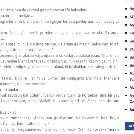
lenirken, ben de çevreyi gezip biraz etrâfa bakındım.
Hı
lı, huzurlu bir mekân…
SE
 fotoğraflar ama o anda aklımdan geçen bir şeyi paylaşmam adına aşağıya
Ay
ünüyor. Ve hayâl meyâl görülen bir yüksek yapı var orada. Şu anda
Ka
pı…
So
yıl sonra, bu huzurevinde oturup, kızlarının gelmesini beklerken, misâl
apıyı… Ama bilirsin ki oradadır.”
YO
 seçemediği oralarda yaşamışsın, o sokaklarda dolaşmışsın. Yıllar önce,
Sö
uzurevine Mehpâre teyzeyi bıraktığın günün akşamı kapının çalındığını,
Sır
ve telefon edip o yüksek binanın altındaki bakkaldan eve rakı getirttiğini
Ma
ye tekrar. Müdire Hanım ve Ekmel Abi konuşuyorlardı hâlâ. Mehpâre
Ya
lamamış, onu tartışıyorlardı.
Al
orum bunları.
ncak raporun üst bölümünde bir yerde “Senilite Korseksi” diye bir şey
Ay
Abiye soruyor, o da “Vallahi bu rapor işleri bir âlem, ben de tam
Öz
So
 ve tıkladı.
cek durumda değil. Ancak ben görüyorum. Ve beklentim, hani böyle
 Öyle ya, kayıt safhasındayız.
YA
anda… Bir kaç saniye sonra anladım ki, kadın “Senilite Korseksi”nin ne