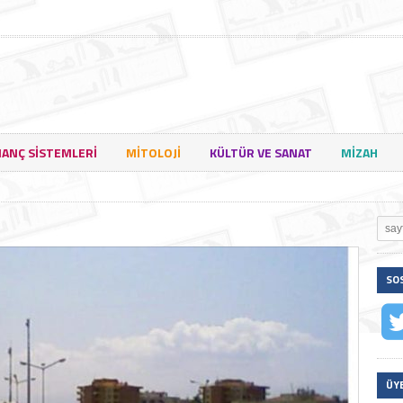
NANÇ SISTEMLERI
MITOLOJI
KÜLTÜR VE SANAT
MIZAH
SO
ÜY