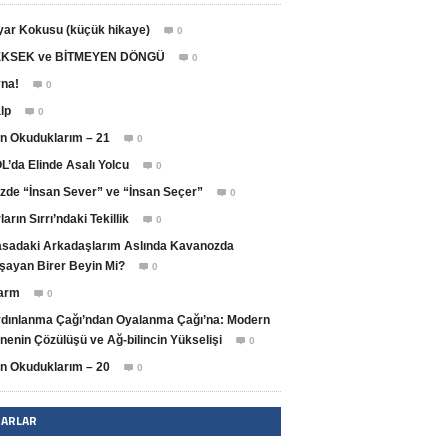
yar Kokusu (küçük hikaye)
0

KSEK ve BİTMEYEN DÖNGÜ
0

na!
0

lp
0

n Okuduklarım – 21
0

L’da Elinde Asalı Yolcu
0

zde “İnsan Sever” ve “İnsan Seçer”
0

ların Sırrı’ndaki Tekillik
0

sadaki Arkadaşlarım Aslında Kavanozda
şayan Birer Beyin Mi?
0

arm
0

dınlanma Çağı’ndan Oyalanma Çağı’na: Modern
nenin Çözülüşü ve Ağ-bilincin Yükselişi
0

n Okuduklarım – 20
0

ZARLAR