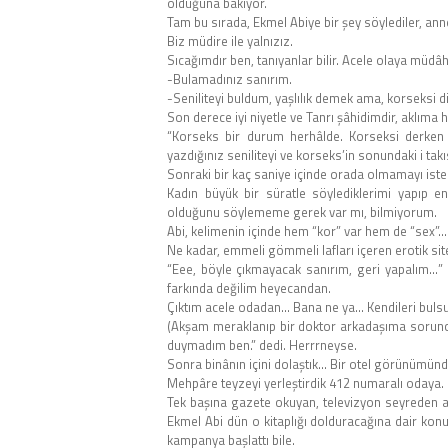
olduğuna bakıyor.
Tam bu sırada, Ekmel Abiye bir şey söylediler, annesi
Biz müdire ile yalnızız.
Sıcağımdır ben, tanıyanlar bilir. Acele olaya müdâh
-Bulamadınız sanırım.
-Seniliteyi buldum, yaşlılık demek ama, korseksi d
Son derece iyi niyetle ve Tanrı şâhidimdir, aklım
“Korseks bir durum herhâlde. Korseksi derken 
yazdığınız seniliteyi ve korseks’in sonundaki i takıs
Sonraki bir kaç saniye içinde orada olmamayı iste
Kadın büyük bir süratle söylediklerimi yapıp en
olduğunu söylememe gerek var mı, bilmiyorum.
Abi, kelimenin içinde hem “kor” var hem de “sex”…
Ne kadar, emmeli gömmeli lafları içeren erotik sit
“Eee, böyle çıkmayacak sanırım, geri yapalım…” 
farkında değilim heyecandan.
Çıktım acele odadan… Bana ne ya… Kendileri bulsu
(Akşam meraklanıp bir doktor arkadaşıma sorunca 
duymadım ben.” dedi. Herrrneyse.
Sonra binânın içini dolaştık… Bir otel görünümünde
Mehpâre teyzeyi yerleştirdik 412 numaralı odaya.
Tek başına gazete okuyan, televizyon seyreden amc
Ekmel Abi dün o kitaplığı dolduracağına dair kon
kampanya başlattı bile.