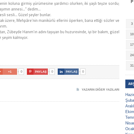
P
enin koluna girmiş yürümesine yardımcı olurken, iki yaşlı teyze sordu;
daşımın annesi…” dedim…
esli sesli… Güzel şeyler bunlar.
ak üzere, Mehpâre’nin manikürlü ellerini öperken, bana ettiği sözler ve
3
nrım.
tan, Zübeyde Hanım’ın adını taşıyan bu huzurevinde, iyi bir bakım, güzel
10
r şeyim kalmıyor.
17
24
31
0
0
0

+1

PAYLAŞ

PAYLAŞ
AR
YAZARIN DIĞER YAZILARI
Hazi
Şuba
Aral
Ekim
Tem
Nisa
Ocak