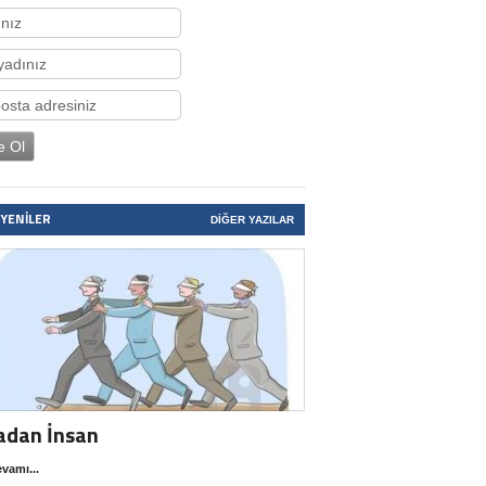
 YENILER
DIĞER YAZILAR
adan İnsan
vamı...