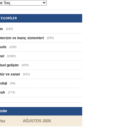
TEGORILER
im
(192)
oterizm ve inanç sistemleri
(295)
sefe
(226)
nel
(1082)
isel gelişim
(356)
tür ve sanat
(161)
oloji
(39)
zah
(173)
KVIM
Haz
AĞUSTOS 2026