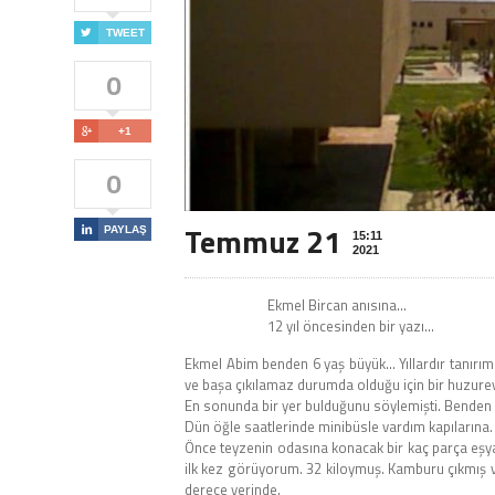

TWEET
0

+1
0
Temmuz 21

PAYLAŞ
15:11
2021
Ekmel Bircan anısına…
12 yıl öncesinden bir yazı…
Ekmel Abim benden 6 yaş büyük… Yıllardır tanırım 
ve başa çıkılamaz durumda olduğu için bir huzur
En sonunda bir yer bulduğunu söylemişti. Benden d
Dün öğle saatlerinde minibüsle vardım kapılarına.
Önce teyzenin odasına konacak bir kaç parça eşyay
ilk kez görüyorum. 32 kiloymuş. Kamburu çıkmış va
derece yerinde.