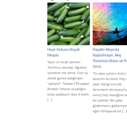
Hıyar Kokusu (küçük
Hayatın Akışında
hikaye)
Kaybolmayın, Akış
Yönünüzü Bulun ve Yo
Yazın en sıcak zamanı.
Verin
Temmuz devrilip, Ağustos
yönetimi ele almış. Evin içi
“Su akar, yolunu bulur.
direkt güneş aldığından
severim bu sözü, hep 
"yanıyür". Telaşla FT8 yapan
çıkar. Hangi konuda
Amatör Telsizin sıcaklığını
denersem deneyeyim
biraz azaltayım diye 6 harfli
sonuç hep olacağına va
[…]
bir şekilde. Ne çaba
gösterirsem göstereyi
eğer olmayacak bir […]