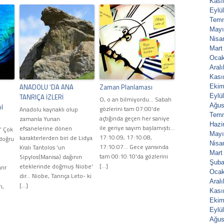
Kası
Eylü
Tem
Mayı
Nisa
Mart
Ocak
Aral
Kası
ANADOLU ‘DA ANA
Zaman Planlaması
Ekim
TANRIÇA İZLERİ
Eylü
O, o an bilmiyordu... Sabah
Ağus
l
gözlerini tam 07:00'de
Anadolu kaynaklı olup
Tem
açtığında geçen her saniye
zamanla Yunan
Hazi
ile geriye sayım başlamıştı...
efsanelerine dönen
.” Çok
Mayı
17:10:09, 17:10:08,
karakterlerden biri de Lidya
doğru
Nisa
17:10:07... Gece yarısında
Kralı Tantolos 'un
Mart
tam 00:10:10'da gözlerini
Sipylos(Manisa) dağının
,
Şuba
[…]
eteklerinde doğmuş Niobe'
rır
Ocak
dir... Niobe, Tanrıça Leto- ki
Aral
[…]
m,
Kası
Ekim
Eylü
Ağus