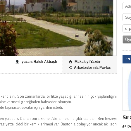
EN
yazan: Haluk Akbaşlı
Makaleyi Yazdır

Arkadaşlarınla Paylaş

kendisini. Son zamanlarda, birlikte yaşadığı annesinin çok yaşlandığını
evine vermesi gereğinden bahseder olmuştu.
e taşınacak eşyalar için yardım istedi.
Sır
ı yükledik. Daha sonra Ekmel Abi, annesi ile çıktı kapıdan. Ben teyzeyi
ziyette, ciddî bir kemik erimesi var. Bastonla dolaşıyor ancak akıl son

De