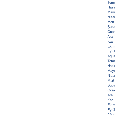
Tem
Hazi
Mayı
Nisa
Mart
Şuba
Ocak
Aral
Kası
Ekim
Eylü
Ağus
Tem
Hazi
Mayı
Nisa
Mart
Şuba
Ocak
Aral
Kası
Ekim
Eylü
Ağus