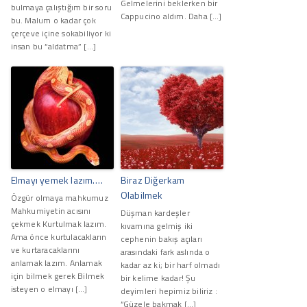
Gelmelerini beklerken bir
bulmaya çalıştığım bir soru
Cappucino aldım. Daha […]
bu. Malum o kadar çok
çerçeve içine sokabiliyor ki
insan bu “aldatma” […]
Elmayı yemek lazım….
Biraz Diğerkam
Olabilmek
Özgür olmaya mahkumuz
Mahkumiyetin acısını
Düşman kardeşler
çekmek Kurtulmak lazım.
kıvamına gelmiş iki
Ama önce kurtulacakların
cephenin bakış açıları
ve kurtaracaklarını
arasındaki fark aslında o
anlamak lazım. Anlamak
kadar az ki; bir harf olmadı
için bilmek gerek Bilmek
bir kelime kadar! Şu
isteyen o elmayı […]
deyimleri hepimiz biliriz :
“Güzele bakmak […]