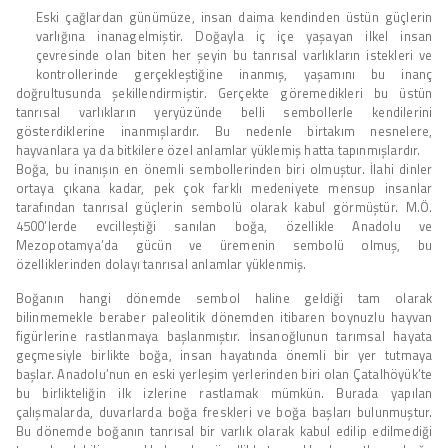
Eski çağlardan günümüze, insan daima kendinden üstün güçlerin
varlığına inanagelmiştir. Doğayla iç içe yaşayan ilkel insan
çevresinde olan biten her şeyin bu tanrısal varlıkların istekleri ve
kontrollerinde gerçekleştiğine inanmış, yaşamını bu inanç
doğrultusunda şekillendirmiştir. Gerçekte göremedikleri bu üstün
tanrısal varlıkların yeryüzünde belli sembollerle kendilerini
gösterdiklerine inanmışlardır. Bu nedenle birtakım nesnelere,
hayvanlara ya da bitkilere özel anlamlar yüklemiş hatta tapınmışlardır.
Boğa, bu inanışın en önemli sembollerinden biri olmuştur. İlahi dinler
ortaya çıkana kadar, pek çok farklı medeniyete mensup insanlar
tarafından tanrısal güçlerin sembolü olarak kabul görmüştür. M.Ö.
4500’lerde evcilleştiği sanılan boğa, özellikle Anadolu ve
Mezopotamya’da gücün ve üremenin sembolü olmuş, bu
özelliklerinden dolayı tanrısal anlamlar yüklenmiş.
Boğanın hangi dönemde sembol haline geldiği tam olarak
bilinmemekle beraber paleolitik dönemden itibaren boynuzlu hayvan
figürlerine rastlanmaya başlanmıştır. İnsanoğlunun tarımsal hayata
geçmesiyle birlikte boğa, insan hayatında önemli bir yer tutmaya
başlar. Anadolu’nun en eski yerleşim yerlerinden biri olan Çatalhöyük’te
bu birlikteliğin ilk izlerine rastlamak mümkün. Burada yapılan
çalışmalarda, duvarlarda boğa freskleri ve boğa başları bulunmuştur.
Bu dönemde boğanın tanrısal bir varlık olarak kabul edilip edilmediği