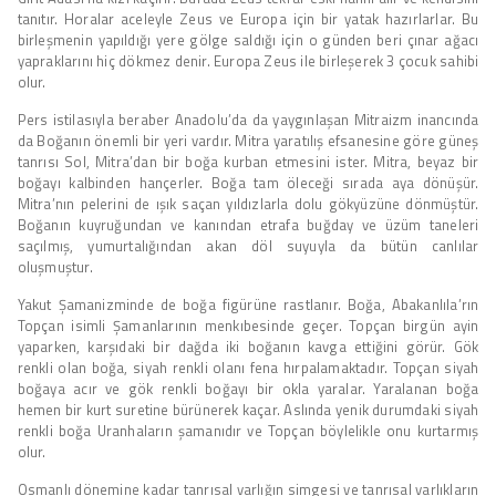
tanıtır. Horalar aceleyle Zeus ve Europa için bir yatak hazırlarlar. Bu
birleşmenin yapıldığı yere gölge saldığı için o günden beri çınar ağacı
yapraklarını hiç dökmez denir. Europa Zeus ile birleşerek 3 çocuk sahibi
olur.
Pers istilasıyla beraber Anadolu’da da yaygınlaşan Mitraizm inancında
da Boğanın önemli bir yeri vardır. Mitra yaratılış efsanesine göre güneş
tanrısı Sol, Mitra’dan bir boğa kurban etmesini ister. Mitra, beyaz bir
boğayı kalbinden hançerler. Boğa tam öleceği sırada aya dönüşür.
Mitra’nın pelerini de ışık saçan yıldızlarla dolu gökyüzüne dönmüştür.
Boğanın kuyruğundan ve kanından etrafa buğday ve üzüm taneleri
saçılmış, yumurtalığından akan döl suyuyla da bütün canlılar
oluşmuştur.
Yakut Şamanizminde de boğa figürüne rastlanır. Boğa, Abakanlıla’rın
Topçan isimli Şamanlarının menkıbesinde geçer. Topçan birgün ayin
yaparken, karşıdaki bir dağda iki boğanın kavga ettiğini görür. Gök
renkli olan boğa, siyah renkli olanı fena hırpalamaktadır. Topçan siyah
boğaya acır ve gök renkli boğayı bir okla yaralar. Yaralanan boğa
hemen bir kurt suretine bürünerek kaçar. Aslında yenik durumdaki siyah
renkli boğa Uranhaların şamanıdır ve Topçan böylelikle onu kurtarmış
olur.
Osmanlı dönemine kadar tanrısal varlığın simgesi ve tanrısal varlıkların