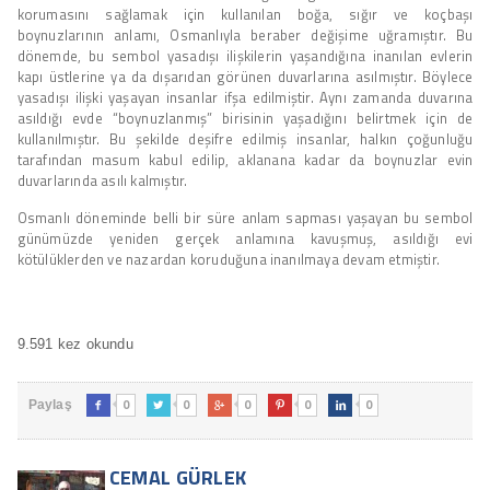
korumasını sağlamak için kullanılan boğa, sığır ve koçbaşı
boynuzlarının anlamı, Osmanlıyla beraber değişime uğramıştır. Bu
dönemde, bu sembol yasadışı ilişkilerin yaşandığına inanılan evlerin
kapı üstlerine ya da dışarıdan görünen duvarlarına asılmıştır. Böylece
yasadışı ilişki yaşayan insanlar ifşa edilmiştir. Aynı zamanda duvarına
asıldığı evde “boynuzlanmış” birisinin yaşadığını belirtmek için de
kullanılmıştır. Bu şekilde deşifre edilmiş insanlar, halkın çoğunluğu
tarafından masum kabul edilip, aklanana kadar da boynuzlar evin
duvarlarında asılı kalmıştır.
Osmanlı döneminde belli bir süre anlam sapması yaşayan bu sembol
günümüzde yeniden gerçek anlamına kavuşmuş, asıldığı evi
kötülüklerden ve nazardan koruduğuna inanılmaya devam etmiştir.
9.591 kez okundu
0
0
0
0
0
Paylaş





CEMAL GÜRLEK