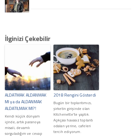
İlginizi Çekebilir
ALDATMAK ALDANMAK
2018 Rengini Gösterdi
MI ya da ALDANMAK
Bugün bir toplantımızı,
ALDATILMAK MI?!
şirketin girişinde olan
Kitchenette'te yaptık.
Kendi küçük dünyam
Açıkçası havasız toplantı
içinde, artık paranoya
odaları yerine, cafeleri
misali, devamlı
tercih ediyorum.
sorguladığım ve cevap