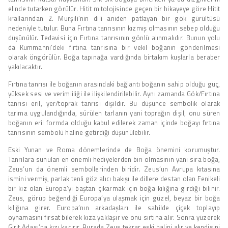
elinde tutarken görülür. Hitit mitolojisinde geçen bir hikayeye göre Hitit
krallarından 2. Murşili’nin dili aniden patlayan bir gök gürültüsü
nedeniyle tutulur. Buna Fırtına tanrısının kızmış olmasının sebep olduğu
düşünülür. Tedavisi için Fırtına tanrısının gönlü alınmalıdır. Bunun yolu
da Kummanni’deki fırtına tanrısına bir vekil boğanın gönderilmesi
olarak öngörülür. Boğa tapınağa vardığında birtakım kuşlarla beraber
yakılacaktır.
Fırtına tanrısı ile boğanın arasındaki bağlantı boğanın sahip olduğu güç,
yüksek sesi ve verimliliği ile ilişkilendirilebilir. Aynı zamanda Gök/Fırtına
tanrısı eril, yer/toprak tanrısı dişildir. Bu düşünce sembolik olarak
tarıma uygulandığında, sürülen tarlanın yani toprağın dişil, onu süren
boğanın eril formda olduğu kabul edilerek zaman içinde boğayı fırtına
tanrısının sembolü haline getirdiği düşünülebilir.
Eski Yunan ve Roma dönemlerinde de Boğa önemini korumuştur.
Tanrılara sunulan en önemli hediyelerden biri olmasının yanı sıra boğa,
Zeus’un da önemli sembollerinden biridir. Zeus’un Avrupa kıtasına
ismini vermiş, parlak tenli göz alıcı bakışı ile dillere destan olan Fenikeli
bir kız olan Europa’yı baştan çıkarmak için boğa kılığına girdiği bilinir.
Zeus, görüp beğendiği Europa’ya ulaşmak için güzel, beyaz bir boğa
kılığına girer. Europa’nın arkadaşları ile sahilde çiçek toplayıp
oynamasını fırsat bilerek kıza yaklaşır ve onu sırtına alır. Sonra yüzerek
Girit Adası’na kızı kaçırır. Burada Zeus tekrar eski halini alır ve kendisini