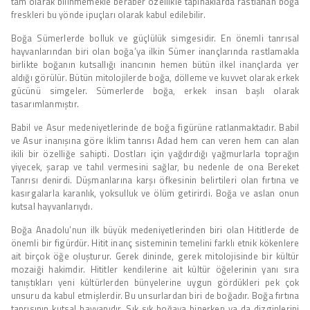
tam olarak bilinmemekle beraber özellikle tapınaklarda rastlanan boğa
freskleri bu yönde ipuçları olarak kabul edilebilir.
Boğa Sümerlerde bolluk ve güçlülük simgesidir. En önemli tanrısal
hayvanlarından biri olan boğa’ya ilkin Sümer inançlarında rastlamakla
birlikte boğanın kutsallığı inancının hemen bütün ilkel inançlarda yer
aldığı görülür. Bütün mitolojilerde boğa, dölleme ve kuvvet olarak erkek
gücünü simgeler. Sümerlerde boğa, erkek insan başlı olarak
tasarımlanmıştır.
Babil ve Asur medeniyetlerinde de boğa figürüne ratlanmaktadır. Babil
ve Asur inanışına göre İklim tanrısı Adad hem can veren hem can alan
ikili bir özelliğe sahipti. Dostları için yağdırdığı yağmurlarla toprağın
yiyecek, şarap ve tahıl vermesini sağlar, bu nedenle de ona Bereket
Tanrısı denirdi. Düşmanlarına karşı öfkesinin belirtileri olan fırtına ve
kasırgalarla karanlık, yoksulluk ve ölüm getirirdi. Boğa ve aslan onun
kutsal hayvanlarıydı.
Boğa Anadolu’nun ilk büyük medeniyetlerinden biri olan Hititlerde de
önemli bir figürdür. Hitit inanç sisteminin temelini farklı etnik kökenlere
ait birçok öğe oluşturur. Gerek dininde, gerek mitolojisinde bir kültür
mozaiği hakimdir. Hititler kendilerine ait kültür öğelerinin yanı sıra
tanıştıkları yeni kültürlerden bünyelerine uygun gördükleri pek çok
unsuru da kabul etmişlerdir. Bu unsurlardan biri de boğadır. Boğa fırtına
tanrısının kutsal hayvanıdır. Sık sık boğaya binerken ya da dizginlerini