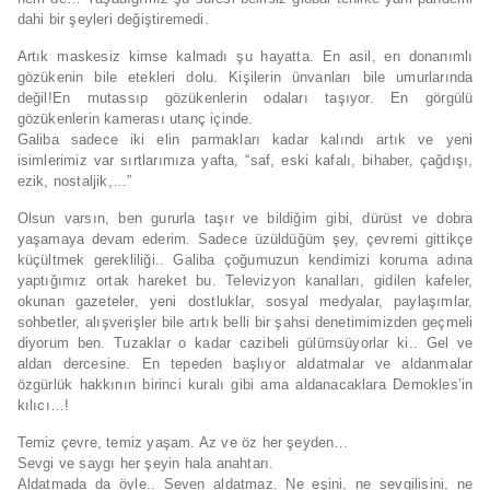
dahi bir şeyleri değiştiremedi.
Artık maskesiz kimse kalmadı şu hayatta. En asil, en donanımlı
gözükenin bile etekleri dolu. Kişilerin ünvanları bile umurlarında
değil!En mutassıp gözükenlerin odaları taşıyor. En görgülü
gözükenlerin kamerası utanç içinde.
Galiba sadece iki elin parmakları kadar kalındı artık ve yeni
isimlerimiz var sırtlarımıza yafta, “saf, eski kafalı, bihaber, çağdışı,
ezik, nostaljik,…”
Olsun varsın, ben gururla taşır ve bildiğim gibi, dürüst ve dobra
yaşamaya devam ederim. Sadece üzüldüğüm şey, çevremi gittikçe
küçültmek gerekliliği.. Galiba çoğumuzun kendimizi koruma adına
yaptığımız ortak hareket bu. Televizyon kanalları, gidilen kafeler,
okunan gazeteler, yeni dostluklar, sosyal medyalar, paylaşımlar,
sohbetler, alışverişler bile artık belli bir şahsi denetimimizden geçmeli
diyorum ben. Tuzaklar o kadar cazibeli gülümsüyorlar ki.. Gel ve
aldan dercesine. En tepeden başlıyor aldatmalar ve aldanmalar
özgürlük hakkının birinci kuralı gibi ama aldanacaklara Demokles’in
kılıcı…!
Temiz çevre, temiz yaşam. Az ve öz her şeyden…
Sevgi ve saygı her şeyin hala anahtarı.
Aldatmada da öyle.. Seven aldatmaz. Ne eşini, ne sevgilisini, ne