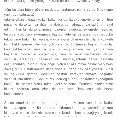
olmaz, iyisi içimize yerleşir, kötüsü de unutulmaz kolay kolay.
Tüm bu olan biteni gözlerinizde canlandırmak için size bir örnekleme
yapmaya çalışacağım;
ortaya çıkan aldatan yalan lafları ya da hareketleri,yüklenen bir tren
misali o duraktan bir diğerine doğru yön almaya başladığını hayal
edin… Her bir durakta inenler binenler oldukça, eklemeler, sorular,
tespitler yolculara eklenmeye başlar. Hele bir de aralarında bugünkü
teknolojiye hakim biri varsa, ya da algısı diğerlerinden daha kuvvetli
biri, farklı gerçeklikler de yolculara dahil olmaya başlar. Yolcular
kalabalıklaştıkça insanlar sıkılıp sorgulamaya ve yargılamaya
başlarlar. Söylemler çoğaldıkça, tam bir renk karmaşası oluşur
yolcular arasında, inananlar ve inanmayanların farklı savlarla
çeşitlendirdiği. Son durağa doğru yolcular azalmaya başlar ve yavaş
yavaş durulur tartışmalar, daha doğrusu daha çok öze yönelir. Bilgili
ve açıklıkla gerçeği görenler baskın karakter olmaya başlarlar
yolcular arasındaki. Son durak gerçeğin artık saklanamayacağının
kabulü ile hedefe varış misali gelir önlerine. Trenden inenler artık
bilirler doğruyu ama yine de bir kısmı kabullenir, bir kısmı
kabullenmez.
Sonuç ortadadır ama, ret son çırpınıştır. Malum son deme kadar
inkar vazgeçilmez bir kuraldır aldatmada, ama aslında yüzme
bilmeyen birinin denizde çırpınarak kendini habire aşağıya çekerek