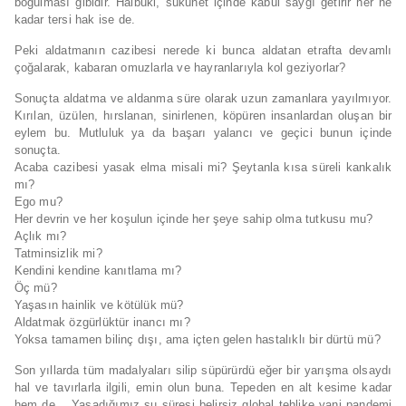
boğulması gibidir. Halbuki, sükunet içinde kabul saygı getirir her ne
kadar tersi hak ise de.
Peki aldatmanın cazibesi nerede ki bunca aldatan etrafta devamlı
çoğalarak, kabaran omuzlarla ve hayranlarıyla kol geziyorlar?
Sonuçta aldatma ve aldanma süre olarak uzun zamanlara yayılmıyor.
Kırılan, üzülen, hırslanan, sinirlenen, köpüren insanlardan oluşan bir
eylem bu. Mutluluk ya da başarı yalancı ve geçici bunun içinde
sonuçta.
Acaba cazibesi yasak elma misali mi? Şeytanla kısa süreli kankalık
mı?
Ego mu?
Her devrin ve her koşulun içinde her şeye sahip olma tutkusu mu?
Açlık mı?
Tatminsizlik mi?
Kendini kendine kanıtlama mı?
Öç mü?
Yaşasın hainlik ve kötülük mü?
Aldatmak özgürlüktür inancı mı?
Yoksa tamamen bilinç dışı, ama içten gelen hastalıklı bir dürtü mü?
Son yıllarda tüm madalyaları silip süpürürdü eğer bir yarışma olsaydı
hal ve tavırlarla ilgili, emin olun buna. Tepeden en alt kesime kadar
hem de… Yaşadığımız şu süresi belirsiz global tehlike yani pandemi