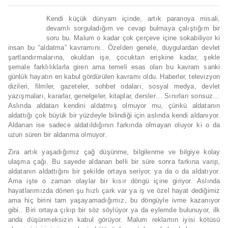
Kendi küçük dünyam içinde, artık paranoya misali,
devamlı sorguladığım ve cevap bulmaya çalıştığım bir
soru bu. Malum o kadar çok çerçeve içine sokabiliyor ki
insan bu “aldatma” kavramını.. Özelden genele, duygulardan devlet
şartlandırmalarına, okuldan işe, çocuktan erişkine kadar, şekle
şemale farklılıklarla giren ama temeli esas olan bu kavram sanki
günlük hayatın en kabul gördürülen kavramı oldu. Haberler, televizyon
dizileri, filmler, gazeteler, sohbet odaları, sosyal medya, devlet
yazışmaları, kararlar, genelgeler, kitaplar, dersler… Sınırları sonsuz…
Aslında aldatan kendini aldatmış olmuyor mu, çünkü aldatanın
aldattığı çok büyük bir yüzdeyle bilindiği için aslında kendi aldanıyor.
Aldanan ise sadece aldatıldığının farkında olmayan oluyor ki o da
uzun süren bir aldanma olmuyor.
Zira artık yaşadığımız çağ düşünme, bilgilenme ve bilgiye kolay
ulaşma çağı. Bu sayede aldanan belli bir süre sonra farkına varıp,
aldatanın aldattığını bir şekilde ortaya seriyor, ya da o da aldatıyor.
Ama işte o zaman olaylar bir kısır döngü içine giriyor. Aslında
hayatlarımızda dönen şu hızlı çark var ya iş ve özel hayat dediğimiz
ama hiç birini tam yaşayamadığımız, bu döngüyle ivme kazanıyor
gibi.. Biri ortaya çıkıp bir söz söylüyor ya da eylemde bulunuyor, ilk
anda düşünmeksizin kabul görüyor. Malum reklamın iyisi kötüsü