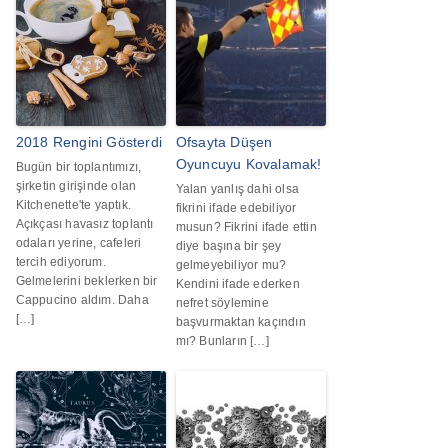
2018 Rengini Gösterdi
Ofsayta Düşen
Oyuncuyu Kovalamak!
Bugün bir toplantımızı,
şirketin girişinde olan
Yalan yanlış dahi olsa
Kitchenette'te yaptık.
fikrini ifade edebiliyor
Açıkçası havasız toplantı
musun? Fikrini ifade ettin
odaları yerine, cafeleri
diye başına bir şey
tercih ediyorum.
gelmeyebiliyor mu?
Gelmelerini beklerken bir
Kendini ifade ederken
Cappucino aldım. Daha
nefret söylemine
[…]
başvurmaktan kaçındın
mı? Bunların […]