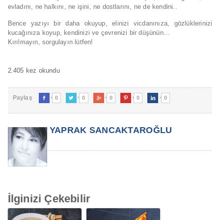
evladını, ne halkını, ne işini, ne dostlarını, ne de kendini..
Bence yazıyı bir daha okuyup, elinizi vicdanınıza, gözlüklerinizi
kucağınıza koyup, kendinizi ve çevrenizi bir düşünün…
Kırılmayın, sorgulayın lütfen!
2.405 kez okundu
Paylaş
0
0
0
0
0





YAPRAK SANCAKTAROĞLU
İlginizi Çekebilir