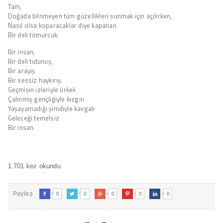
Tam,
Doğada bilnmeyen tüm güzellikleri sunmak için açılırken,
Nasıl olsa koparacaklar diye kapanan
Bir deli tomurcuk.
Bir insan,
Bir deli tutunuş,
Bir arayış
Bir sessiz haykırış.
Geçmişin izleriyle ürkek
Çalınmış gençliğiyle kızgın
Yaşayamadığı şimdiyle kavgalı
Geleceği temelsiz
Bir insan.
1.701 kez okundu
0
0
0
0
0
Paylaş




