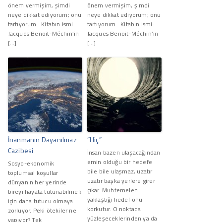
önem vermişim, şimdi
önem vermişim, şimdi
neye dikkat ediyorum; onu
neye dikkat ediyorum; onu
tartıyorum.. Kitabın ismi:
tartıyorum.. Kitabın ismi:
Jacques Benoit-Méchin’in
Jacques Benoit-Méchin’in
[…]
[…]
İnanmanın Dayanılmaz
”Hiç”
Cazibesi
İnsan bazen ulaşacağından
emin olduğu bir hedefe
Sosyo-ekonomik
bile bile ulaşmaz, uzatır
toplumsal koşullar
uzatır başka yerlere girer
dünyanın her yerinde
çıkar. Muhtemelen
bireyi hayata tutunabilmek
yaklaştığı hedef onu
için daha tutucu olmaya
korkutur. O noktada
zorluyor. Peki ötekiler ne
yüzleşeceklerinden ya da
yapıyor? Tek