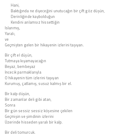
Hani,
Baktığında ne diyeceğini unutucağın bir çift göz düşün,
Derinliğinde kaybolduğun
Kendini anlamsız hissettiğin
Islanmış,
Yaralı,
ve
Geçmişten gelen bir hikayenin izlerini taşıyan.
Bir çift el düşün,
Tutmaya kıyamayacağın
Beyaz, bembeyaz
İncecik parmaklarıyla
O hikayenin tüm izlerini taşıyan
Kurumuş, çatlamış, susuz kalmış bir el.
Bir kalp düşün,
Bir zamanlar deli gibi atan,
Sonra
Bir gün sessiz sessiz köşesine çekilen
Geçmişin ve şimdinin izlerini
Üzerinde hisseden yaralı bir kalp.
Bir deli tomurcuk.