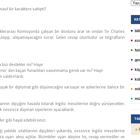
asıl bir karaktere sahipti?
KA
iklerarası Komisyonda çalışan bir dostunu arar ve ondan Sir Charles
bil
ulaşıp, ulaşamayacağını sorar. Gelen cevap olumludur ve telgrafların
ez
fel
ge
 bizi destekler mi? Hayır
 İzmir’ den kaçan Yunanlıları savunmama gerek var mı? Hayır
kiş
 saldırırlardı.
kül
şak bir diplomat gibi düşüneceğini varsayar ve askerlerine dahice bir
mit
mi
larının dipçiğini havada tutarak İngiliz mevzilerine doğru yürüyecekler,
ek sessizce düşman siperlerini aşacaklardı.
TA
r gibi hayal edebilirsiniz:
« 
şekilde silahlarının dipçikleri yukarıda, sessizce İngiliz mevzilerine
za uyarı ateşi açtılar. Bizimkiler uyarı ateşine hiç cevap vermediler ve