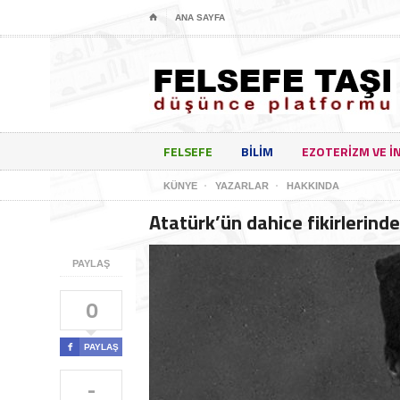
⌂
ANA SAYFA
FELSEFE
BILIM
EZOTERIZM VE I
KÜNYE
YAZARLAR
HAKKINDA
Atatürk’ün dahice fikirlerind
PAYLAŞ
0

PAYLAŞ
-