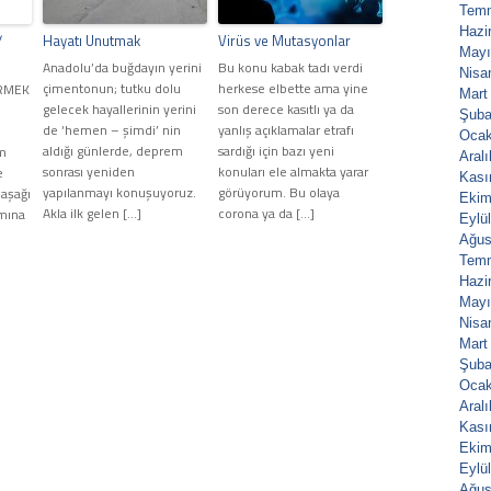
Tem
Hazi
/
Hayatı Unutmak
Virüs ve Mutasyonlar
Mayı
Anadolu’da buğdayın yerini
Bu konu kabak tadı verdi
Nisa
çimentonun; tutku dolu
herkese elbette ama yine
İRMEK
Mart
gelecek hayallerinin yerini
son derece kasıtlı ya da
Şuba
de ‘hemen – şimdi’ nin
yanlış açıklamalar etrafı
Ocak
aldığı günlerde, deprem
sardığı için bazı yeni
gm
Aral
sonrası yeniden
konuları ele almakta yarar
e
Kası
yapılanmayı konuşuyoruz.
görüyorum. Bu olaya
laşağı
Ekim
Akla ilk gelen […]
corona ya da […]
mına
Eylü
Ağus
Tem
Hazi
Mayı
Nisa
Mart
Şuba
Ocak
Aral
Kası
Ekim
Eylü
Ağus