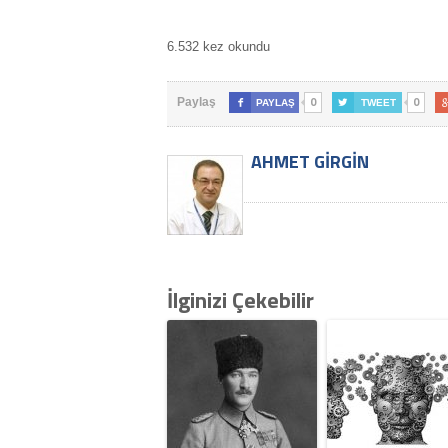
6.532 kez okundu
0
0
Paylaş

PAYLAŞ

TWEET
AHMET GIRGIN
İlginizi Çekebilir