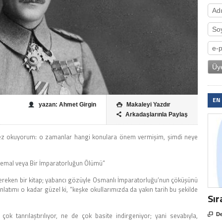
EN
yazan: Ahmet Girgin
Makaleyi Yazdır

Arkadaşlarınla Paylaş

ci kez okuyorum: o zamanlar hangi konulara önem vermişim, şimdi neye
 Kemal veya Bir İmparatorluğun Ölümü”
reken bir kitap; yabancı gözüyle Osmanlı İmparatorluğu’nun çöküşünü
nlatımı o kadar güzel ki, “keşke okullarımızda da yakın tarih bu şekilde
Sır
 çok tanrılaştırılıyor, ne de çok basite indirgeniyor; yani sevabıyla,

De