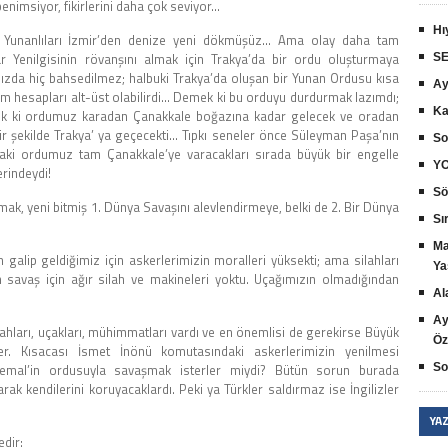
enimsiyor, fikirlerini daha çok seviyor…
Hı
, Yunanlıları İzmir’den denize yeni dökmüşüz… Ama olay daha tam
r Yenilgisinin rövanşını almak için Trakya’da bir ordu oluşturmaya
SE
mızda hiç bahsedilmez; halbuki Trakya’da oluşan bir Yunan Ordusu kısa
Ay
tüm hesapları alt-üst olabilirdi… Demek ki bu orduyu durdurmak lazımdı;
Ka
mek ki ordumuz karadan Çanakkale boğazına kadar gelecek ve oradan
bir şekilde Trakya’ ya geçecekti… Tıpkı seneler önce Süleyman Paşa’nın
So
daki ordumuz tam Çanakkale’ye varacakları sırada büyük bir engelle
YO
erindeydi!
Sö
şmak, yeni bitmiş 1. Dünya Savaşını alevlendirmeye, belki de 2. Bir Dünya
Sır
Ma
galip geldiğimiz için askerlerimizin moralleri yüksekti; ama silahları
Ya
 savaş için ağır silah ve makineleri yoktu. Uçağımızın olmadığından
Al
Ay
 silahları, uçakları, mühimmatları vardı ve en önemlisi de gerekirse Büyük
Öz
ler. Kısacası İsmet İnönü komutasındaki askerlerimizin yenilmesi
Kemal’in ordusuyla savaşmak isterler miydi? Bütün sorun burada
So
ak kendilerini koruyacaklardı. Peki ya Türkler saldırmaz ise İngilizler
YA
edir: