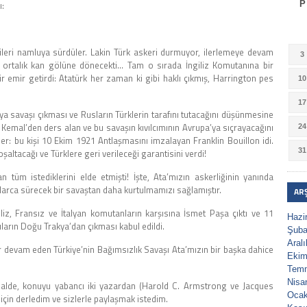
ı:
P
ileri namluya sürdüler. Lakin Türk askeri durmuyor, ilerlemeye devam
3
ve ortalık kan gölüne dönecekti… Tam o sırada İngiliz Komutanına bir
r emir getirdi: Atatürk her zaman ki gibi haklı çıkmış, Harrington pes
10
17
ünya savaşı çıkması ve Rusların Türklerin tarafını tutacağını düşünmesine
Kemal’den ders alan ve bu savaşın kıvılcımının Avrupa’ya sıçrayacağını
24
er: bu kişi 10 Ekim 1921 Antlaşmasını imzalayan Franklin Bouillon idi.
31
şaltacağı ve Türklere geri verileceği garantisini verdi!
üm istediklerini elde etmişti! İşte, Ata’mızın askerliğinin yanında
ylarca sürecek bir savaştan daha kurtulmamızı sağlamıştır.
AR
z, Fransız ve İtalyan komutanların karşısına İsmet Paşa çıktı ve 11
Hazi
rın Doğu Trakya’dan çıkması kabul edildi.
Şuba
Aral
 devam eden Türkiye’nin Bağımsızlık Savaşı Ata’mızın bir başka dahice
Ekim
Tem
Nisa
 halde, konuyu yabancı iki yazardan (Harold C. Armstrong ve Jacques
Ocak
in derledim ve sizlerle paylaşmak istedim.