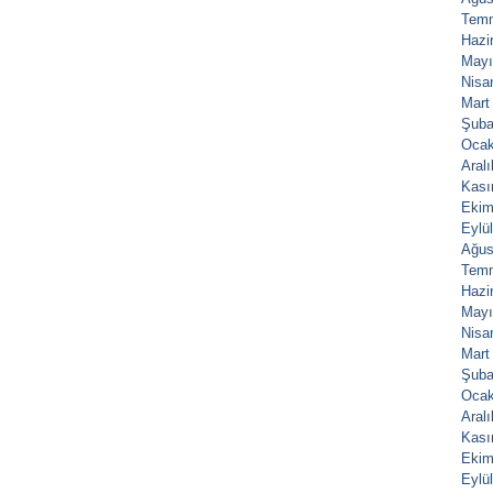
Tem
Hazi
Mayı
Nisa
Mart
Şuba
Ocak
Aral
Kası
Ekim
Eylü
Ağus
Tem
Hazi
Mayı
Nisa
Mart
Şuba
Ocak
Aral
Kası
Ekim
Eylü