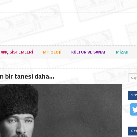
NANÇ SISTEMLERI
MITOLOJI
KÜLTÜR VE SANAT
MIZAH
en bir tanesi daha…
SO
ÜY