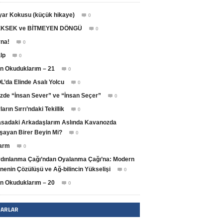
yar Kokusu (küçük hikaye)
0

KSEK ve BİTMEYEN DÖNGÜ
0

na!
0

lp
0

n Okuduklarım – 21
0

L’da Elinde Asalı Yolcu
0

zde “İnsan Sever” ve “İnsan Seçer”
0

ların Sırrı’ndaki Tekillik
0

sadaki Arkadaşlarım Aslında Kavanozda
şayan Birer Beyin Mi?
0

arm
0

dınlanma Çağı’ndan Oyalanma Çağı’na: Modern
nenin Çözülüşü ve Ağ-bilincin Yükselişi
0

n Okuduklarım – 20
0

ZARLAR