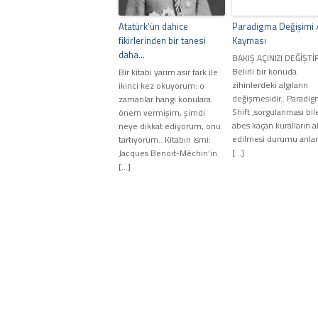
Atatürk’ün dahice
Paradigma Değişimi 
fikirlerinden bir tanesi
Kayması
daha…
BAKIŞ AÇINIZI DEĞİŞT
Belirli bir konuda
Bir kitabı yarım asır fark ile
zihinlerdeki algıların
ikinci kez okuyorum: o
değişmesidir.. Paradi
zamanlar hangi konulara
Shift ,sorgulanması bil
önem vermişim, şimdi
abes kaçan kuralların a
neye dikkat ediyorum; onu
edilmesi durumu anla
tartıyorum.. Kitabın ismi:
[…]
Jacques Benoit-Méchin’in
[…]