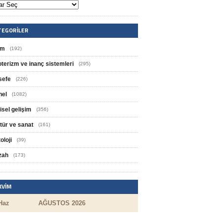
TEGORILER
im
(192)
oterizm ve inanç sistemleri
(295)
sefe
(226)
nel
(1082)
isel gelişim
(356)
tür ve sanat
(161)
oloji
(39)
zah
(173)
KVIM
Haz
AĞUSTOS 2026