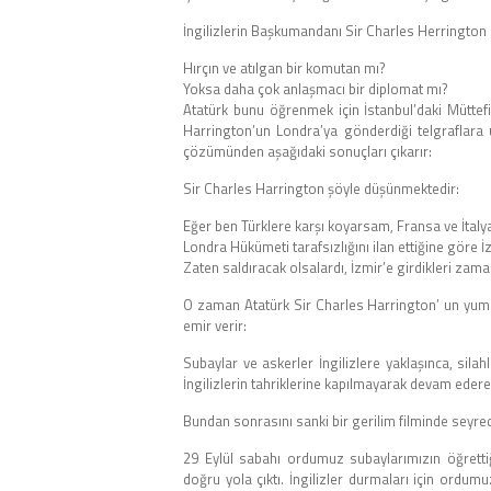
İngilizlerin Başkumandanı Sir Charles Herrington n
Hırçın ve atılgan bir komutan mı?
Yoksa daha çok anlaşmacı bir diplomat mı?
Atatürk bunu öğrenmek için İstanbul’daki Müttef
Harrington’un Londra’ya gönderdiği telgraflara 
çözümünden aşağıdaki sonuçları çıkarır:
Sir Charles Harrington şöyle düşünmektedir:
Eğer ben Türklere karşı koyarsam, Fransa ve İtalya
Londra Hükümeti tarafsızlığını ilan ettiğine göre
Zaten saldıracak olsalardı, İzmir’e girdikleri zaman
O zaman Atatürk Sir Charles Harrington’ un yumu
emir verir:
Subaylar ve askerler İngilizlere yaklaşınca, silah
İngilizlerin tahriklerine kapılmayarak devam eder
Bundan sonrasını sanki bir gerilim filminde seyrede
29 Eylül sabahı ordumuz subaylarımızın öğrettiği 
doğru yola çıktı. İngilizler durmaları için ordumu