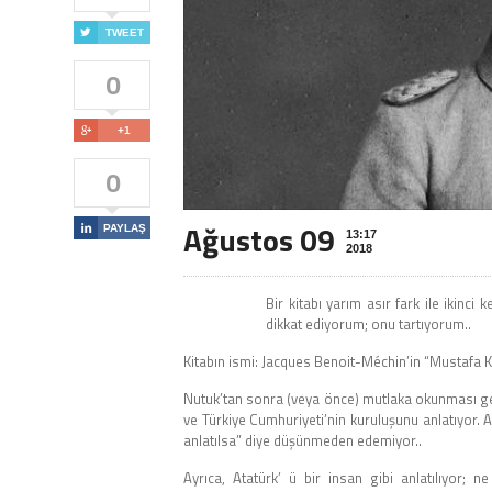

TWEET
0

+1
0
Ağustos 09

PAYLAŞ
13:17
2018
Bir kitabı yarım asır fark ile ikin
dikkat ediyorum; onu tartıyorum..
Kitabın ismi: Jacques Benoit-Méchin’in “Mustafa
Nutuk’tan sonra (veya önce) mutlaka okunması ge
ve Türkiye Cumhuriyeti’nin kuruluşunu anlatıyor. A
anlatılsa” diye düşünmeden edemiyor..
Ayrıca, Atatürk’ ü bir insan gibi anlatılıyor; ne