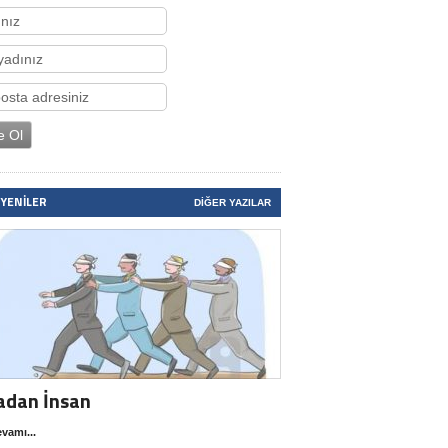
 YENILER
DIĞER YAZILAR
adan İnsan
vamı...