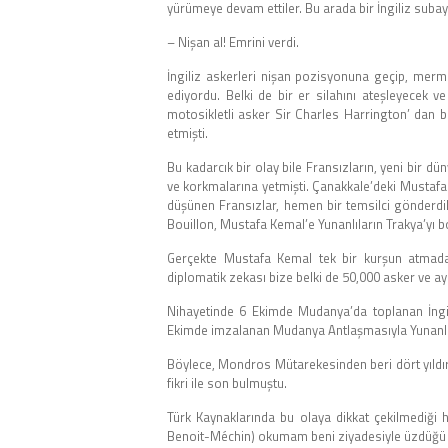
yürümeye devam ettiler. Bu arada bir İngiliz subay
– Nişan al! Emrini verdi.
İngiliz askerleri nişan pozisyonuna geçip, merm
ediyordu. Belki de bir er silahını ateşleyecek 
motosikletli asker Sir Charles Harrington’ dan bi
etmişti.
Bu kadarcık bir olay bile Fransızların, yeni bir d
ve korkmalarına yetmişti. Çanakkale’deki Mustafa 
düşünen Fransızlar, hemen bir temsilci gönderdil
Bouillon, Mustafa Kemal’e Yunanlıların Trakya’yı bo
Gerçekte Mustafa Kemal tek bir kurşun atmadan t
diplomatik zekası bize belki de 50,000 asker ve a
Nihayetinde 6 Ekimde Mudanya’da toplanan İngili
Ekimde imzalanan Mudanya Antlaşmasıyla Yunanlıla
Böylece, Mondros Mütarekesinden beri dört yıldır
fikri ile son bulmuştu.
Türk Kaynaklarında bu olaya dikkat çekilmediği
Benoit-Méchin) okumam beni ziyadesiyle üzdüğü iç