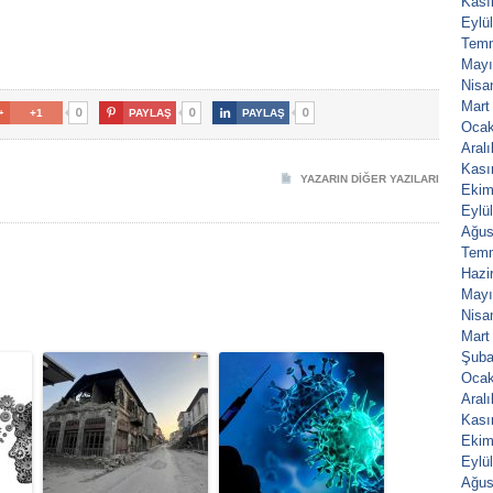
Kası
Eylü
Tem
Mayı
Nisa
Mart
0
0
0

+1

PAYLAŞ

PAYLAŞ
Ocak
Aral
Kası
YAZARIN DIĞER YAZILARI
Ekim
Eylü
Ağus
Tem
Hazi
Mayı
Nisa
Mart
Şuba
Ocak
Aral
Kası
Ekim
Eylü
Ağus