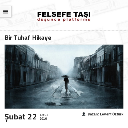
☰
Bir Tuhaf Hikaye
Şubat 22
yazan: Levent Öztürk
12:01
2016