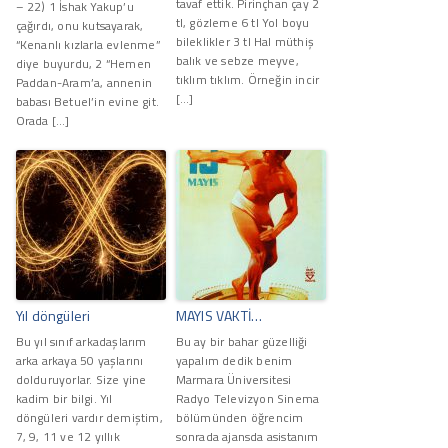
tavaf ettik. Pirinçhan çay 2
– 22) 1 İshak Yakup’u
tl, gözleme 6 tl Yol boyu
çağırdı, onu kutsayarak,
bileklikler 3 tl Hal müthiş
“Kenanlı kızlarla evlenme”
balık ve sebze meyve,
diye buyurdu, 2 “Hemen
tıklım tıklım. Örneğin incir
Paddan-Aram’a, annenin
[…]
babası Betuel’in evine git.
Orada […]
Yıl döngüleri
MAYIS VAKTİ…
Bu yıl sınıf arkadaşlarım
Bu ay bir bahar güzelliği
arka arkaya 50 yaşlarını
yapalım dedik benim
dolduruyorlar. Size yine
Marmara Üniversitesi
kadim bir bilgi. Yıl
Radyo Televizyon Sinema
döngüleri vardır demiştim,
bölümünden öğrencim
7, 9, 11 ve 12 yıllık
sonrada ajansda asistanım