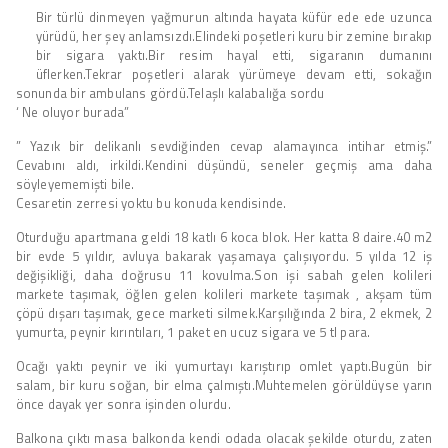
Bir türlü dinmeyen yağmurun altında hayata küfür ede ede uzunca
yürüdü, her şey anlamsızdı.Elindeki poşetleri kuru bir zemine bırakıp
bir sigara yaktı.Bir resim hayal etti, sigaranın dumanını
üflerken.Tekrar poşetleri alarak yürümeye devam etti, sokağın
sonunda bir ambulans gördü.Telaşlı kalabalığa sordu
‘ Ne oluyor burada”
” Yazık bir delikanlı sevdiğinden cevap alamayınca intihar etmiş.”
Cevabını aldı, irkildi.Kendini düşündü, seneler geçmiş ama daha
söyleyememişti bile.
Cesaretin zerresi yoktu bu konuda kendisinde.
Oturduğu apartmana geldi 18 katlı 6 koca blok. Her katta 8 daire.40 m2
bir evde 5 yıldır, avluya bakarak yaşamaya çalışıyordu. 5 yılda 12 iş
değişikliği, daha doğrusu 11 kovulma.Son işi sabah gelen kolileri
markete taşımak, öğlen gelen kolileri markete taşımak , akşam tüm
çöpü dışarı taşımak, gece marketi silmek.Karşılığında 2 bira, 2 ekmek, 2
yumurta, peynir kırıntıları, 1 paket en ucuz sigara ve 5 tl para.
Ocağı yaktı peynir ve iki yumurtayı karıştırıp omlet yaptı.Bugün bir
salam, bir kuru soğan, bir elma çalmıştı.Muhtemelen görüldüyse yarın
önce dayak yer sonra işinden olurdu.
Balkona çıktı masa balkonda kendi odada olacak şekilde oturdu, zaten