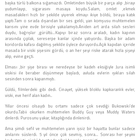
başka türlü balkona sığamazdı. Omletinden büyük bir parça alıp ,birayı
yudumlayıp, sigarasını masaya koydu.Salam, omlet ,ekmek
masadakileri hızlı bir şekilde yiyerek elmayı ikiye böldü, biraya katık
yaptı.Tam o sırada dışarıdan bir ses geldi, yan komşusu muhtemelen
karısını yine evde birisiyle yakalamıştı.Aniden art arda silah sesleri
duydu, bağrışlar ,gürültü…Kapıyı biraz sonra araladı, kadın kapının
arasında çıplak, sereserpe kanlar içinde yatıyordu. Başka bir adam
koridorda kafası dağılmış şekilde öylece duruyordu.Açık kapıdan içeride
masada bir viski şişesini gördü, o an her şeyi riske atarak hızla şişeyi
alıp, evine geçti.
Elması ,bir şişe birası ve neredeyse bir kadeh eksiğiyle Jura isimli
viskisi ile beraber düşünmeye başladı, avluda evlerin ışıkları silah
sesinden sonra kapanmıştı.
Güldü, filmlerdeki gibi dedi. Cinayet, yüksek bloklu kapkaranlık evler,
viski, eve herif alan kadın..
Yıllar öncesi olsaydı bu ortamı sadece çok sevdiği Bukowski’de
okurdu.Tabii okurken muhtemelen Buddy Guy veya Muddy Waters
dinlerdi. Purosunu yakar, kitaplığında dinlenirdi.
Ama şimdi sefil ve muhtemelen yarın işsiz bir hayatta bunlar sadece
anılarını süslerdi. 5 yıl önce çok sevmiş, sonra… Sonrası her şeyini