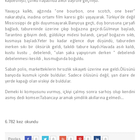
kaybetmişti, çünkü hayatında alkol başrole geçmişti.
Yavaşça kalktı, ağzında ”one bourbon, one scotch, one beer”
nakaratıyla, inadına ortamı film karesi gibi yaşayarak. Türkiye’de değil
Mississippi de gibi duyumsayarak.Banyoya geçti, duş borusuna çarşafi
bağladı, tabureninde üzerine çıkıp boğazına geçirdi.Gülmeye başladı,
Tarantino gibiyim dedi, güldükçe midesi bulandı, çarşaf boğazını sıktı,
kusmaya başladı.Yeter bu kadar eğlence diye düşündü, tabureden
inerken sıkı bir öksürük geldi, takıldı tabure kaydı.Havada asılı kaldı,
kustu kustu , debelendi, ”ulan şaka yapıyorum derken ” debelendi
debelenmesi kesildi , kusmuğunda boğuldu.
Sabah polis, markettekilerin hırsızlık sikayeti üzerine eve geldi.Ölüsünü
banyoda kusmuk içinde buldular. Sadece ölüsünü değil, yan daire de
yerde kapağı olan viskiyi de buldular.
Demeki ki komşusunu vurmuş, içkiyi çalmış sonra sarhoş olup kendini
asmış dedi komser.Tabancayı aramak şimdilik akıllarına gelmedi…
6.782 kez okundu
0
0
0
0
0
Paylaş




