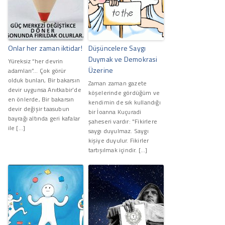
Onlar her zaman iktidar!
Düşüncelere Saygı
Duymak ve Demokrasi
Yüreksiz “her devrin
Üzerine
adamları”… Çok görür
olduk bunları, Bir bakarsın
Zaman zaman gazete
devir uygunsa Anıtkabir’de
köşelerinde gördüğüm ve
en önlerde, Bir bakarsın
kendimin de sık kullandığı
devir değişir taasubun
bir İoanna Kuçuradi
bayrağı altında geri kafalar
şaheseri vardır: "Fikirlere
ile […]
saygı duyulmaz. Saygı
kişiye duyulur. Fikirler
tartışılmak içindir. […]