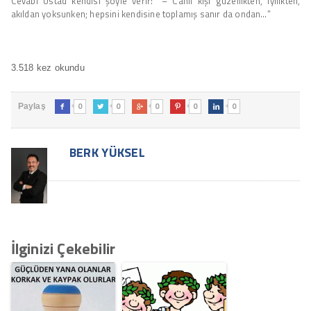
Cevabı Üstad kendisi şöyle verir: “– Cahil kişi güzellikten, iyilikten,
akıldan yoksunken; hepsini kendisine toplamış sanır da ondan…”
3.518 kez okundu
0
0
0
0
0
Paylaş





BERK YÜKSEL
İlginizi Çekebilir