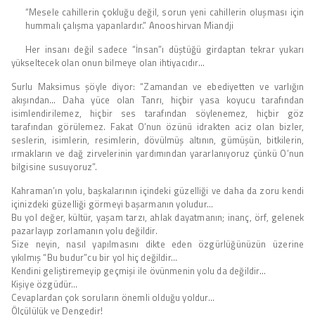
“Mesele cahillerin çokluğu değil, sorun yeni cahillerin oluşması için
hummalı çalışma yapanlardır.” Anooshirvan Miandji
Her insanı değil sadece “İnsan”ı düştüğü girdaptan tekrar yukarı
yükseltecek olan onun bilmeye olan ihtiyacıdır…
Surlu Maksimus şöyle diyor: “Zamandan ve ebediyetten ve varlığın
akışından… Daha yüce olan Tanrı, hiçbir yasa koyucu tarafından
isimlendirilemez, hiçbir ses tarafından söylenemez, hiçbir göz
tarafından görülemez. Fakat O’nun özünü idrakten aciz olan bizler,
seslerin, isimlerin, resimlerin, dövülmüş altının, gümüşün, bitkilerin,
ırmakların ve dağ zirvelerinin yardımından yararlanıyoruz çünkü O’nun
bilgisine susuyoruz”.
Kahraman’ın yolu, başkalarının içindeki güzelliği ve daha da zoru kendi
içinizdeki güzelliği görmeyi başarmanın yoludur…
Bu yol değer, kültür, yaşam tarzı, ahlak dayatmanın; inanç, örf, gelenek
pazarlayıp zorlamanın yolu değildir.
Size neyin, nasıl yapılmasını dikte eden özgürlüğünüzün üzerine
yıkılmış “Bu budur”cu bir yol hiç değildir…
Kendini geliştiremeyip geçmişi ile övünmenin yolu da değildir…
Kişiye özgüdür…
Cevaplardan çok soruların önemli olduğu yoldur…
Ölçülülük ve Dengedir!