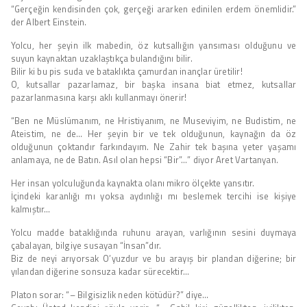
“Gerçeğin kendisinden çok, gerçeği ararken edinilen erdem önemlidir.”
der Albert Einstein.
Yolcu, her şeyin ilk mabedin, öz kutsallığın yansıması olduğunu ve
suyun kaynaktan uzaklaştıkça bulandığını bilir.
Bilir ki bu pis suda ve bataklıkta çamurdan inançlar üretilir!
O, kutsallar pazarlamaz, bir başka insana biat etmez, kutsallar
pazarlanmasına karşı aklı kullanmayı önerir!
“Ben ne Müslümanım, ne Hristiyanım, ne Museviyim, ne Budistim, ne
Ateistim, ne de… Her şeyin bir ve tek olduğunun, kaynağın da öz
olduğunun çoktandır farkındayım. Ne Zahir tek başına yeter yaşamı
anlamaya, ne de Batın. Asıl olan hepsi “Bir”…” diyor Aret Vartanyan.
Her insan yolculuğunda kaynakta olanı mikro ölçekte yansıtır.
İçindeki karanlığı mı yoksa aydınlığı mı beslemek tercihi ise kişiye
kalmıştır…
Yolcu madde bataklığında ruhunu arayan, varlığının sesini duymaya
çabalayan, bilgiye susayan “İnsan”dır.
Biz de neyi arıyorsak O’yuzdur ve bu arayış bir plandan diğerine; bir
yılandan diğerine sonsuza kadar sürecektir…
Platon sorar: “– Bilgisizlik neden kötüdür?” diye…