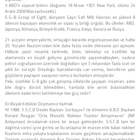
5 ABD’li siyaset bilimci (doğumu 18 Nisan 1927 New York, ölümü 24
Aralık 2008 Massachusetts)
6 G-8: Group of Eight, dünyanın Gayri Safi Milli Hasılası en yüksek 8
ülkesini kapsayan ekonomik ve siyasi iş birliği örgütü. Bu ülkeler: ABD,
Japonya, Almanya, Birleşik Krallık, Fransa, İtalya, Kanara ve Rusya.
21. yüzyılın emperyalizmi, ortaçağın karanlık engizisyonundan ve hatta
20. Yüzyılın Nazizm’inden bile daha fazla sivilin ölmesine yol açmıştır.
Hâlbuki yazılı insanlık tarihinde, bilim, teknoloji ve özellikle tıp
alanlarında en büyük gelişme günümüzde yaşanmaktayken, sadece
petrol coğrafyasının üzerinde doğdukları için 3 milyondan fazla sivil on
yıllık bir süreçte Ortadoğu topraklarında can vermiş, bencillerin yani
güçlülerin paylaşım savaşının isimsiz kurbanları olmuşlardır.
Peki, özellikle G-8 gibi çok gelişmiş ülkelerde yaşayan insanları, adını
bile doğru dürüst bilmedikleri, haritada bile yerini bulamadıkları
ülkelerin kaderlerini belirlemeye iten güç nedir?
En Büyük Kötülük: Düşmansız Kalmak
Yıl 1988. S.S.C.B Devlet Başkanı Gorbaçov7 ile dönemin A.B.D Başkanı
Ronald Reagan “Orta Menzilli Nükleer Füzeler Anlaşmasını” (INF
Anlaşması) imzalamak üzere bir araya gelmişlerdir. S.S.C.B tam bir
dağılma süreci içine girmiş ve bu anlaşma ile esasen elde kalan nükleer
füzelerin imha yoluyla başkalarının önüne geçilmesi amaçlanmaktadır.
Toplantı sırasında dönemin Rus Dışişleri Bakanı Eduard Şevardnadze,