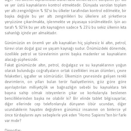
ve yer üstü kaynaklarını kontrol etmektedir. Dünyada varolan toplam
yer altı zenginliğinin % 92’si bu ülkeler tarafından kontrol edilmekte, bir
başka değişle bu yer altı zenginlikleri bu ülkelere ait şirketlerce
yeryüzüne çıkarılmakta, işlenmekte ve piyasaya sürülmektedir. İşin acı
tarafı % 92’lik bu yer altı kaynağının sadece % 23’ü bu sekiz ülkenin kıta
sahanlığı içinde yer almaktadır.
Günümüzün en önemli yer altı kaynakları hiç şüphesiz ki altın, petrol,
türevi olan doğal gaz ve yaşam kaynağı sudur. Önümüzdeki dönemde,
özellikle petrol ve türevlerinin yerini başka madenler ve kaynakların
alacağı şüphesizdir.
Fakat günümüzde altın, petrol, doğalgaz ve su kaynaklarının yoğun
olarak bulunduğu coğrafyaların ortak özellikleri insan ölümleri, çevre
felaketleri, işgaller ve sömürüdür. Ülkemizin çevresinde gelişen renkli
devrimlerin, on yılları bulan terör faaliyetlerinin, göz göre göre
aşırılaştırılan milliyetçilik ve bağnazlığın sebebi bu kaynaklara tek
başına sahip olmak isteyenlerin çıkar ve korkularıyla beslenen
bencilliklerinden başka ne olabilir ki? Bir elinde tablet bilgisayarlar,
diğer ellerinde cep telefonlarıyla dünyanın öbür ucundan, diğer
ucundakilerin hayatını değiştiren günümüz insanının on binlerce yıl
önce türdaşlarını aynı sebeplerle yok eden “Homo Sapiens”ten bir farkı
var mıdır?
Dipnotlar: