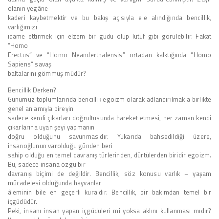
olanın yegâne
kaderi kaybetmektir ve bu bakış açısıyla ele alındığında bencillik,
varlığımızı
idame ettirmek için elzem bir güdü olup lütuf gibi görülebilir. Fakat
“Homo
Erectus” ve “Homo Neanderthalensis” ortadan kalktığında “Homo
Sapiens” savaş
baltalarını gömmüş müdür?
Bencillik Derken?
Günümüz toplumlarında bencillik egoizm olarak adlandırılmakla birlikte
genel anlamıyla bireyin
sadece kendi çıkarları doğrultusunda hareket etmesi, her zaman kendi
çıkarlarına uyan şeyi yapmanın
doğru olduğunu savunmasıdır. Yukarıda bahsedildiği üzere,
insanoğlunun varolduğu günden beri
sahip olduğu en temel davranış türlerinden, dürtülerden biridir egoizm.
Bu, sadece insana özgü bir
davranış biçimi de değildir. Bencillik, söz konusu varlık – yaşam
mücadelesi olduğunda hayvanlar
âleminin bile en geçerli kuraldır. Bencillik, bir bakımdan temel bir
içgüdüdür.
Peki, insanı insan yapan içgüdüleri mi yoksa aklını kullanması mıdır?