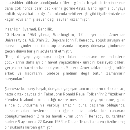
istatistikleri dikkate alındığında çiftlerin günlük hayattaki tercihlerinde
daha çok “önce ben” dediklerini görmekteyiz. Bencilliğimiz dünyaya
politik, siyasi hatta coğrafik anlamda şekil verdiği gibi ilişkilerimizde de
kaçan kovalanmış, seven değil sevilen kazanmıştır.
İnsanlığın Kıyameti; Bencillik;
10 Haziran 1963 yılında, Washington, D.C’de yer alan American
University’de, A.B.D’nin 35. Başkanı John F. Keneddy, soğuk savaşın en
buhranlı günlerinde iki kutup arasında sıkışmış dünyaya gönlünden
geçen dünya barışını şöyle tarif etmiştir:
“Ben, dünyayı yaşamaya değer kılan, insanların ve milletlerin
çocuklarına daha iyi bir hayat yaşatabilmek ümidini besleyebildikleri,
gerçek bir barıştan bahsediyorum. Sadece Amerikalıların değil, bütün
erkek ve kadınların. Sadece şimdinin değil bütün zamanların
barışından.”
Şüphesiz bu barış hayali, dünyada yaşayan tüm insanların ortak amacı,
hatta ortak paydasıdır. Fakat John Ronald Reuel Tolkien’in12 Yüzüklerin
Efendisi kitabında konu ettiği üzere mesele dünyayı yönetme, gücü
elinde bulundurma ve varoluş amacını buna bağlama olduğunda,
ihtirasımızdan beslenen bencilliğimiz bizi adeta bir canavara
dönüştürmektedir. Zira bu hayali kuran John F. Keneddy, bu tarihten
sadece 5 ay sonra, 22 Kasım 1963’te Dallas Texas’ta halen çözülmemiş
bir suikaste kurban gitmiştir.