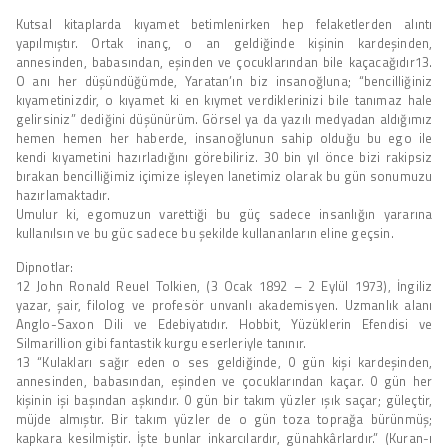
Kutsal kitaplarda kıyamet betimlenirken hep felaketlerden alıntı
yapılmıştır. Ortak inanç, o an geldiğinde kişinin kardeşinden,
annesinden, babasından, eşinden ve çocuklarından bile kaçacağıdır13.
O anı her düşündüğümde, Yaratan’ın biz insanoğluna; “bencilliğiniz
kıyametinizdir, o kıyamet ki en kıymet verdiklerinizi bile tanımaz hale
gelirsiniz” dediğini düşünürüm. Görsel ya da yazılı medyadan aldığımız
hemen hemen her haberde, insanoğlunun sahip olduğu bu ego ile
kendi kıyametini hazırladığını görebiliriz. 30 bin yıl önce bizi rakipsiz
bırakan bencilliğimiz içimize işleyen lanetimiz olarak bu gün sonumuzu
hazırlamaktadır.
Umulur ki, egomuzun varettiği bu güç sadece insanlığın yararına
kullanılsın ve bu güc sadece bu şekilde kullananların eline geçsin.
Dipnotlar:
12 John Ronald Reuel Tolkien, (3 Ocak 1892 – 2 Eylül 1973), İngiliz
yazar, şair, filolog ve profesör unvanlı akademisyen. Uzmanlık alanı
Anglo-Saxon Dili ve Edebiyatıdır. Hobbit, Yüzüklerin Efendisi ve
Silmarillion gibi fantastik kurgu eserleriyle tanınır.
13 “Kulakları sağır eden o ses geldiğinde, 0 gün kişi kardeşinden,
annesinden, babasından, eşinden ve çocuklarından kaçar. 0 gün her
kişinin işi başından aşkındır. 0 gün bir takım yüzler ışık saçar; güleçtir,
müjde almıştır. Bir takım yüzler de o gün toza toprağa bürünmüş;
kapkara kesilmiştir. İşte bunlar inkarcılardır, günahkârlardır.” (Kuran-ı