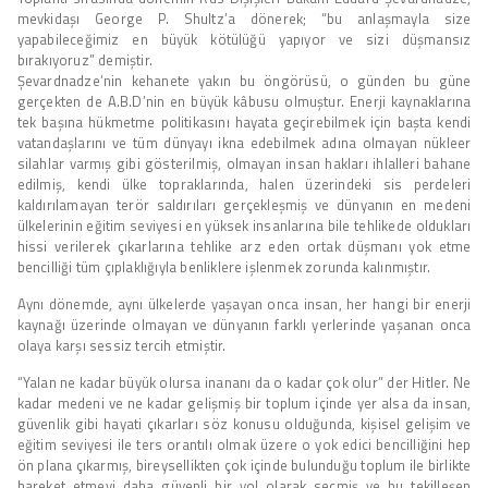
mevkidaşı George P. Shultz’a dönerek; “bu anlaşmayla size
yapabileceğimiz en büyük kötülüğü yapıyor ve sizi düşmansız
bırakıyoruz” demiştir.
Şevardnadze’nin kehanete yakın bu öngörüsü, o günden bu güne
gerçekten de A.B.D’nin en büyük kâbusu olmuştur. Enerji kaynaklarına
tek başına hükmetme politikasını hayata geçirebilmek için başta kendi
vatandaşlarını ve tüm dünyayı ikna edebilmek adına olmayan nükleer
silahlar varmış gibi gösterilmiş, olmayan insan hakları ihlalleri bahane
edilmiş, kendi ülke topraklarında, halen üzerindeki sis perdeleri
kaldırılamayan terör saldırıları gerçekleşmiş ve dünyanın en medeni
ülkelerinin eğitim seviyesi en yüksek insanlarına bile tehlikede oldukları
hissi verilerek çıkarlarına tehlike arz eden ortak düşmanı yok etme
bencilliği tüm çıplaklığıyla benliklere işlenmek zorunda kalınmıştır.
Aynı dönemde, aynı ülkelerde yaşayan onca insan, her hangi bir enerji
kaynağı üzerinde olmayan ve dünyanın farklı yerlerinde yaşanan onca
olaya karşı sessiz tercih etmiştir.
“Yalan ne kadar büyük olursa inananı da o kadar çok olur” der Hitler. Ne
kadar medeni ve ne kadar gelişmiş bir toplum içinde yer alsa da insan,
güvenlik gibi hayati çıkarları söz konusu olduğunda, kişisel gelişim ve
eğitim seviyesi ile ters orantılı olmak üzere o yok edici bencilliğini hep
ön plana çıkarmış, bireysellikten çok içinde bulunduğu toplum ile birlikte
hareket etmeyi daha güvenli bir yol olarak seçmiş ve bu tekilleşen