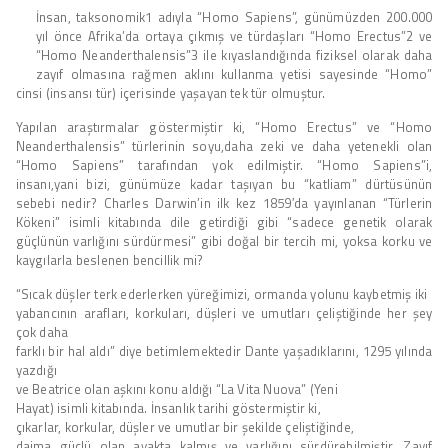
İnsan, taksonomik1 adıyla “Homo Sapiens”, günümüzden 200.000
yıl önce Afrika’da ortaya çıkmış ve türdaşları “Homo Erectus”2 ve
“Homo Neanderthalensis”3 ile kıyaslandığında fiziksel olarak daha
zayıf olmasına rağmen aklını kullanma yetisi sayesinde “Homo”
cinsi (insansı tür) içerisinde yaşayan tek tür olmuştur.
Yapılan araştırmalar göstermiştir ki, “Homo Erectus” ve “Homo
Neanderthalensis” türlerinin soyu,daha zeki ve daha yetenekli olan
“Homo Sapiens” tarafından yok edilmiştir. “Homo Sapiens”i,
insanı,yani bizi, günümüze kadar taşıyan bu “katliam” dürtüsünün
sebebi nedir? Charles Darwin’in ilk kez 1859′da yayınlanan “Türlerin
Kökeni” isimli kitabında dile getirdiği gibi “sadece genetik olarak
güçlünün varlığını sürdürmesi” gibi doğal bir tercih mi, yoksa korku ve
kaygılarla beslenen bencillik mi?
“Sıcak düşler terk ederlerken yüreğimizi, ormanda yolunu kaybetmiş iki
yabancının arafları, korkuları, düşleri ve umutları çeliştiğinde her şey
çok daha
farklı bir hal aldı” diye betimlemektedir Dante yaşadıklarını, 1295 yılında
yazdığı
ve Beatrice olan aşkını konu aldığı “La Vita Nuova” (Yeni
Hayat) isimli kitabında. İnsanlık tarihi göstermiştir ki,
çıkarlar, korkular, düşler ve umutlar bir şekilde çeliştiğinde,
daima güçlü olan ayakta kalmış ve varlığını sürdürebilmiştir. Zayıf