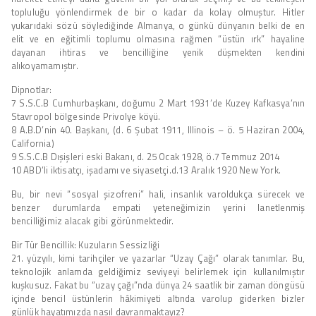
topluluğu yönlendirmek de bir o kadar da kolay olmuştur. Hitler
yukarıdaki sözü söylediğinde Almanya, o günkü dünyanın belki de en
elit ve en eğitimli toplumu olmasına rağmen “üstün ırk” hayaline
dayanan ihtiras ve bencilliğine yenik düşmekten kendini
alıkoyamamıştır.
Dipnotlar:
7 S.S.C.B Cumhurbaşkanı, doğumu 2 Mart 1931’de Kuzey Kafkasya’nın
Stavropol bölgesinde Privolye köyü.
8 A.B.D’nin 40. Başkanı, (d. 6 Şubat 1911, Illinois – ö. 5 Haziran 2004,
California)
9 S.S.C.B Dışişleri eski Bakanı, d. 25 Ocak 1928, ö.7 Temmuz 2014
10 ABD’li iktisatçı, işadamı ve siyasetçi.d.13 Aralık 1920 New York.
Bu, bir nevi “sosyal şizofreni” hali, insanlık varoldukça sürecek ve
benzer durumlarda empati yeteneğimizin yerini lanetlenmiş
bencilliğimiz alacak gibi görünmektedir.
Bir Tür Bencillik: Kuzuların Sessizliği
21. yüzyılı, kimi tarihçiler ve yazarlar “Uzay Çağı” olarak tanımlar. Bu,
teknolojik anlamda geldiğimiz seviyeyi belirlemek için kullanılmıştır
kuşkusuz. Fakat bu “uzay çağı”nda dünya 24 saatlik bir zaman döngüsü
içinde bencil üstünlerin hâkimiyeti altında varolup giderken bizler
günlük hayatımızda nasıl davranmaktayız?