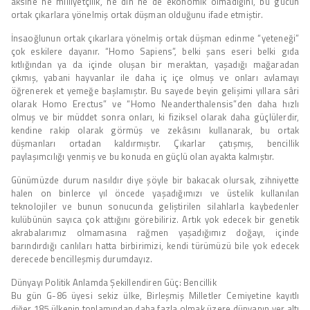
aksine ne milliyetçilik, ne din ne de ekonomik olmadığını, bu gücün
ortak çıkarlara yönelmiş ortak düşman olduğunu ifade etmiştir.
İnsaoğlunun ortak çıkarlara yönelmiş ortak düşman edinme “yeteneği”
çok eskilere dayanır. “Homo Sapiens”, belki şans eseri belki gıda
kıtlığından ya da içinde oluşan bir meraktan, yaşadığı mağaradan
çıkmış, yabani hayvanlar ile daha iç içe olmuş ve onları avlamayı
öğrenerek et yemeğe başlamıştır. Bu sayede beyin gelişimi yıllara sâri
olarak Homo Erectus” ve “Homo Neanderthalensis”den daha hızlı
olmuş ve bir müddet sonra onları, ki fiziksel olarak daha güçlülerdir,
kendine rakip olarak görmüş ve zekâsını kullanarak, bu ortak
düşmanları ortadan kaldırmıştır. Çıkarlar çatışmış, bencillik
paylaşımcılığı yenmiş ve bu konuda en güçlü olan ayakta kalmıştır.
Günümüzde durum nasıldır diye şöyle bir bakacak olursak, zihniyette
halen on binlerce yıl öncede yaşadığımızı ve üstelik kullanılan
teknolojiler ve bunun sonucunda geliştirilen silahlarla kaybedenler
kulübünün sayıca çok attığını görebiliriz. Artık yok edecek bir genetik
akrabalarımız olmamasına rağmen yaşadığımız doğayı, içinde
barındırdığı canlıları hatta birbirimizi, kendi türümüzü bile yok edecek
derecede bencilleşmiş durumdayız.
Dünyayı Politik Anlamda Şekillendiren Güç: Bencillik
Bu gün G-86 üyesi sekiz ülke, Birleşmiş Milletler Cemiyetine kayıtlı
diğer 185 ülkenin toplamından daha fazla olmak üzere dünyanın yer altı