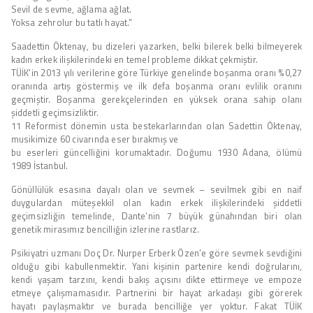
Sevil de sevme, ağlama ağlat.
Yoksa zehrolur bu tatlı hayat.”
Saadettin Öktenay, bu dizeleri yazarken, belki bilerek belki bilmeyerek
kadın erkek ilişkilerindeki en temel probleme dikkat çekmiştir.
TÜİK’in 2013 yılı verilerine göre Türkiye genelinde boşanma oranı %0,27
oranında artış göstermiş ve ilk defa boşanma oranı evlilik oranını
geçmiştir. Boşanma gerekçelerinden en yüksek orana sahip olanı
şiddetli geçimsizliktir.
11 Reformist dönemin usta bestekarlarından olan Sadettin Öktenay,
musikimize 60 civarında eser bırakmış ve
bu eserleri güncelliğini korumaktadır. Doğumu 1930 Adana, ölümü
1989 İstanbul.
Gönüllülük esasına dayalı olan ve sevmek – sevilmek gibi en naif
duygulardan müteşekkil olan kadın erkek ilişkilerindeki şiddetli
geçimsizliğin temelinde, Dante’nin 7 büyük günahından biri olan
genetik mirasımız bencilliğin izlerine rastlarız.
Psikiyatri uzmanı Doç Dr. Nurper Erberk Özen’e göre sevmek sevdiğini
olduğu gibi kabullenmektir. Yani kişinin partenire kendi doğrularını,
kendi yaşam tarzını, kendi bakış açısını dikte ettirmeye ve empoze
etmeye çalışmamasıdır. Partnerini bir hayat arkadaşı gibi görerek
hayatı paylaşmaktır ve burada bencilliğe yer yoktur. Fakat TÜİK