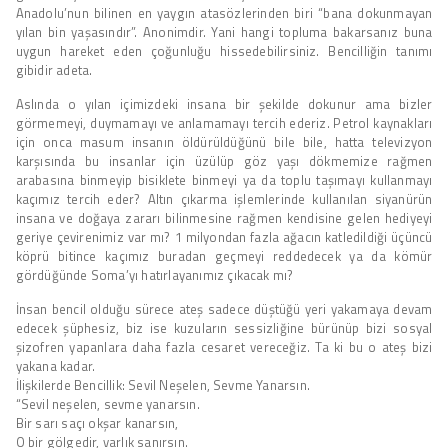
Anadolu’nun bilinen en yaygın atasözlerinden biri “bana dokunmayan
yılan bin yaşasındır”. Anonimdir. Yani hangi topluma bakarsanız buna
uygun hareket eden çoğunluğu hissedebilirsiniz. Bencilliğin tanımı
gibidir adeta.
Aslında o yılan içimizdeki insana bir şekilde dokunur ama bizler
görmemeyi, duymamayı ve anlamamayı tercih ederiz. Petrol kaynakları
için onca masum insanın öldürüldüğünü bile bile, hatta televizyon
karşısında bu insanlar için üzülüp göz yaşı dökmemize rağmen
arabasına binmeyip bisiklete binmeyi ya da toplu taşımayı kullanmayı
kaçımız tercih eder? Altın çıkarma işlemlerinde kullanılan siyanürün
insana ve doğaya zararı bilinmesine rağmen kendisine gelen hediyeyi
geriye çevirenimiz var mı? 1 milyondan fazla ağacın katledildiği üçüncü
köprü bitince kaçımız buradan geçmeyi reddedecek ya da kömür
gördüğünde Soma’yı hatırlayanımız çıkacak mı?
İnsan bencil olduğu sürece ateş sadece düştüğü yeri yakamaya devam
edecek şüphesiz, biz ise kuzuların sessizliğine bürünüp bizi sosyal
şizofren yapanlara daha fazla cesaret vereceğiz. Ta ki bu o ateş bizi
yakana kadar.
İlişkilerde Bencillik: Sevil Neşelen, Sevme Yanarsın.
“Sevil neşelen, sevme yanarsın.
Bir sarı saçı okşar kanarsın,
O bir gölgedir, varlık sanırsın.