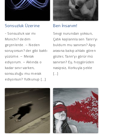
Sonsuzluk Üzerine
Ben İnsanım!
- Sonsuzluk var mı
Sevgi nurundan yoksun,
Monchi? dedim
Çatık kaşlarınla sen Tanrı’yı
geçenlerde. – Neden
buldum mu sanırsın? Apış
soruyorsun? der gibi baktı
arasına bakıp ahlakı gören
yüzüme. – Merak
gözler, Tanrı’yı görür mü
ediyorum. – Aklında o
sanırsın? Ey, hoşgörüden
kadar sınır varken,
nasipsiz, Korkuyla şekle
sonsuzluğu mu merak
[…]
ediyorsun? Yutkunup […]