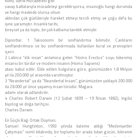
Konu, varlık mücadelesi gibi
savaş baltalarıyla mücadeleyi gerektiriyorsa, insanoğlu hangi durumda
ve hangi mevkiide olursa olsun
aklından çok güdüleriyle hareket etmeyi tercih etmiş ve çoğu defa bu
işine yaramıştır. İnsanlık tarihi,
bireysel ya da toplu, birçok katliama tanıklık etmiştir.
Dipnotlar: 1 Taksonomi bir sınıflandırma bilimidir. Canlıların
sınıflandırılması ve bu sınıflandırmada kullanılan kural ve prensipleri
içerir.
2 Latince “dik insan” anlamına gelen “Homo Erectus” soyu tükenmiş
insansı bir türdür ve modern insanın (Homo Sapiens)
atası kabul edilir. Elde edilen bulgulara göre, günümüzden 1.8 Milyon
yıl ila 200.000 yıl arasında varolmuştur.
3 “Neandertal” ya da “Neandertal İnsanı”, günümüzden yaklaşık 200.000
ila 28.000 yıl önce yaşamış insan türüdür. Mağara
adamı olarak adlandırılır.
4 Charles Robert Darwin (12 Şubat 1809 – 19 Nisan 1882), İngiliz
biyolog ve doğa tarihçisi.
Charles Darwin
En Güçlü Bağ: Ortak Düşman.
Samuel Hungtinton, 1993 yılında kaleme aldığı “Medeniyetler
Çatışması” isimli kitabında, bir toplumu bir arada tutan gücün, bilinenin