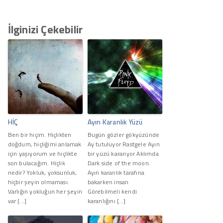
İlginizi Çekebilir
HİÇ
Ayın Karanlık Yüzü
Ben bir hiçim. Hiçlikten
Bugün gözler gökyüzünde
doğdum, hiçliğimi anlamak
Ay tutuluyor Rastgele Ayın
için yaşıyorum ve hiçlikte
bir yüzü kararıyor Aklımda
son bulacağım. Hiçlik
Dark side of the moon.
nedir? Yokluk, yoksunluk,
Ayın karanlık tarafına
hiçbir şeyin olmaması.
bakarken insan
Varlığın yokluğun her şeyin
Görebilmeli kendi
var […]
karanlığını […]