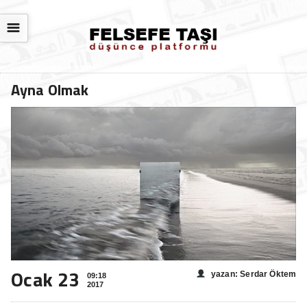
☰
Ayna Olmak
Ocak 23
yazan: Serdar Öktem
09:18
2017