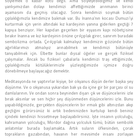
söylemek o kadar kötü değil. Ama söyleyebildiğimiz ve kendi
yanlışımızdan dolayı kendimizi affettiğimizde arınmanın birinci
aşamasını da geçmiş olacağız. Sonra kendimizi soymak bütün
çıplaklığımızla kendimize bakmak var. Bu İnanna’nın kocası Dumuzi’yi
kurtarmak için yerin altındaki kız kardeşinin yanına giderken geçtiği 7
kapıya benziyor. Her kapıdan geçerken bir eşyasını kapı nöbetçisine
bırakır İnanna ve kız kardeşinin önüne çırılçıplak girer, sanırım buradaki
sembolizma ortada. Çırılçıplak kalmalıyız kendimizin gözünde bütün
ağırlıklarımızı atmalıyız arınabilmek ve kendimizi bütünüyle
tanıyabilmek için. Elbette bunlar dışsal öğeler ve gerçek fiziksel
çalışmalar. Ancak bu fiziksel çabalarla kendimizi traş ettiğimizde,
çıplaklığımızla kötülüklerimizle yüzleştiğimizde içimize doğru
dönebilmeye başlayacağız demektir.
Meditasyonda ne yaptırırlar kişiye, bir okyanus düşün derler başka şey
düşünme. Ve o okyanusa yukarıdan bak ya da içine gir bir parçası ol su
damlalarının. Ve ondan sonra beyninden dışarı çık ve düşüncelerini izle
bırak aksınlar ve sen hiçbir şey düşünmeden düşüncelerini izle. Bunu
yapabildiğinizde, gerçekten düşüncelerin bir ırmak gibi altınızdan akıp
geçtiğini görürsünüz ki artık bedeninizden kurtulup kendi beniniz
içindeki kendinizi hissetmeye başlayabilirsiniz. İşte insanın yolculuğu,
kahramanın yolculuğu, Mordor dağına yolculuk tümü, bütün sembolik
anlatımlar burada başlamakta. Artık suların öfkesinden, çorak
toprakların gazabından, havanın her mevsimde insanı zorlayan