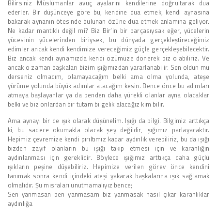
Bilirsiniz Müslümanlar avuç ayalarını kendilerine doğrultarak dua
ederler. Bir düşünceye göre bu, kendine dua etmek, kendi aynasına
bakarak aynanın ötesinde bulunan özüne dua etmek anlamına geliyor.
Ne kadar mantıklı değil mi? Biz Bir’in bir parçasıysak eğer, yücelerin
yücesinin yücelerinden biriysek, bu dünyada gerçekleştireceğimiz
edimler ancak kendi kendimize vereceğimiz güçle gerçekleşebilecektir.
Biz ancak kendi aynamızda kendi özümüze dönerek biz olabiliriz. Ve
ancak o zaman başkaları bizim ışığımızdan yararlanabilir. Sen oldun mu
derseniz olmadım, olamayacağım belki ama olma yolunda, ateşe
yürüme yolunda büyük adımlar atacağım kesin. Bence önce bu adımları
atmaya başlayanlar ya da benden daha yürekli olanlar ayna olacaklar
belki ve biz onlardan bir tutam bilgelik alacağız kim bilir.
Ama aynayı bir de ışık olarak düşünelim. Işığı da bilgi. Bilgimiz arttıkça
ki, bu sadece okumakla olacak şey değildir, ışığımız parlayacaktır.
Hepimiz çevremize kendi pırıltımız kadar aydınlık verebiliriz, bu da ışığı
bizden zayıf olanların bu ışığı takip etmesi için ve karanlığın
aydınlanması için gereklidir. Böylece ışığımız arttıkça daha güçlü
ışıkların peşine düşebiliriz. Hepimize verilen görev önce kendini
tanımak sonra kendi içindeki ateşi yakarak başkalarına ışık sağlamak
olmalıdır. Şu mısraları unutmamalıyız bence;
Sen yanmasan ben yanmasam biz yanmasak nasıl çıkar karanlıklar
aydınlığa