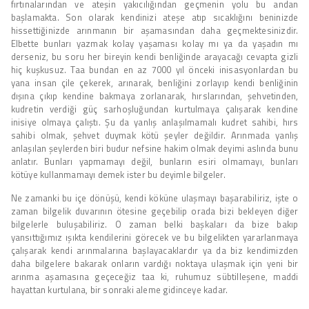
fırtınalarından ve ateşin yakıcılığından geçmenin yolu bu andan
başlamakta. Son olarak kendinizi ateşe atıp sıcaklığını beninizde
hissettiğinizde arınmanın bir aşamasından daha geçmektesinizdir.
Elbette bunları yazmak kolay yaşaması kolay mı ya da yaşadın mı
derseniz, bu soru her bireyin kendi benliğinde arayacağı cevapta gizli
hiç kuşkusuz. Taa bundan en az 7000 yıl önceki inisasyonlardan bu
yana insan çile çekerek, arınarak, benliğini zorlayıp kendi benliğinin
dışına çıkıp kendine bakmaya zorlanarak, hırslarından, şehvetinden,
kudretin verdiği güç sarhoşluğundan kurtulmaya çalışarak kendine
inisiye olmaya çalıştı. Şu da yanlış anlaşılmamalı kudret sahibi, hırs
sahibi olmak, şehvet duymak kötü şeyler değildir. Arınmada yanlış
anlaşılan şeylerden biri budur nefsine hakim olmak deyimi aslında bunu
anlatır. Bunları yapmamayı değil, bunların esiri olmamayı, bunları
kötüye kullanmamayı demek ister bu deyimle bilgeler.
Ne zamanki bu içe dönüşü, kendi köküne ulaşmayı başarabiliriz, işte o
zaman bilgelik duvarının ötesine geçebilip orada bizi bekleyen diğer
bilgelerle buluşabiliriz. O zaman belki başkaları da bize bakıp
yansıttığımız ışıkta kendilerini görecek ve bu bilgelikten yararlanmaya
çalışarak kendi arınmalarına başlayacaklardır ya da biz kendimizden
daha bilgelere bakarak onların vardığı noktaya ulaşmak için yeni bir
arınma aşamasına geçeceğiz taa ki, ruhumuz sübtilleşene, maddi
hayattan kurtulana, bir sonraki aleme gidinceye kadar.