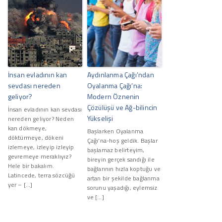
İnsan evladının kan
Aydınlanma Çağı’ndan
sevdası nereden
Oyalanma Çağı’na:
geliyor?
Modern Öznenin
Çözülüşü ve Ağ-bilincin
İnsan evladının kan sevdası
Yükselişi
nereden geliyor? Neden
kan dökmeye,
Başlarken Oyalanma
döktürmeye, dökeni
Çağı’na-hoş geldik. Başlar
izlemeye, izleyip izleyip
başlamaz belirteyim,
gevremeye meraklıyız?
bireyin gerçek sandığı ile
Hele bir bakalım.
bağlarının hızla koptuğu ve
Latincede, terra sözcüğü
artan bir şekilde bağlanma
yer – […]
sorunu yaşadığı, eylemsiz
ve […]