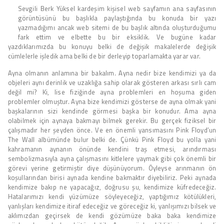
Sevgili Berk Yüksel kardeşim kişisel web sayfamın ana sayfasının
görüntüsünü bu başlıkla paylaştığında bu konuda bir yazı
yazmadığımı ancak web sitemi de bu başlık altında oluşturduğumu
fark ettim ve elbette bu bir eksiklik. Ve bugüne kadar
yazdıklarımızda bu konuyu belki de değişik makalelerde değişik
cümlelerle işledik ama belki de bir derleyip toparlamakta yarar var.
Ayna olmanın anlamına bir bakalım. Ayna nedir bize kendimizi ya da
objeleri aynı derinlik ve uzaklığa sahip olarak gösteren arkası sırlı cam
değil mi? Ki, lise fiziğinde ayna problemleri en hoşuma giden
problemler olmuştur. Ayna bize kendimizi gösterse de ayna olmak yani
başkalarının sizi kendinde görmesi başka bir konudur. Ama ayna
olabilmek için aynaya bakmayı bilmek gerekir. Bu gerçek fiziksel bir
çalışmadır her şeyden önce. Ve en önemli yansımasını Pink Floyd’un
The Wall albümünde bulur belki de. Çünkü Pink Floyd bu yolla yani
kahramanın aynanın önünde kendini traş etmesi, arındırması
sembolizmasıyla ayna çalışmasını kitlelere yaymak gibi çok önemli bir
görevi yerine getirmiştir diye düşünüyorum. Öyleyse arınmanın ön
koşullarından birisi aynada kendine bakmaktır diyebiliriz. Peki aynada
kendimize bakıp ne yapacağız, doğrusu şu, kendimize küfredeceğiz.
Hatalarımızı kendi yüzümüze söyleyeceğiz, yaptığımız kötülükleri,
yanlışları kendimize itiraf edeceğiz ve göreceğiz ki, yanlışımızı bilsek ve
aklımızdan geçirsek de kendi gözümüze baka baka kendimize