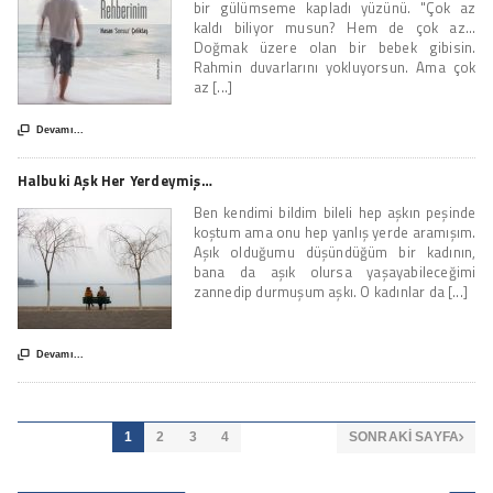
bir gülümseme kapladı yüzünü. "Çok az
kaldı biliyor musun? Hem de çok az...
Doğmak üzere olan bir bebek gibisin.
Rahmin duvarlarını yokluyorsun. Ama çok
az [...]

Devamı...
Halbuki Aşk Her Yerdeymiş…
Ben kendimi bildim bileli hep aşkın peşinde
koştum ama onu hep yanlış yerde aramışım.
Aşık olduğumu düşündüğüm bir kadının,
bana da aşık olursa yaşayabileceğimi
zannedip durmuşum aşkı. O kadınlar da [...]

Devamı...
1
2
3
4
SONRAKI SAYFA
