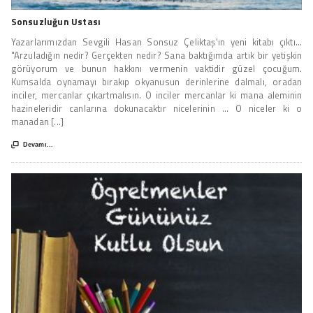
Sonsuzluğun Ustası
Yazarlarımızdan Sevgili Hasan Sonsuz Çeliktaş'ın yeni kitabı çıktı...
"Arzuladığın nedir? Gerçekten nedir? Sana baktığımda artık bir yetişkin
görüyorum ve bunun hakkını vermenin vaktidir güzel çocuğum.
Kumsalda oynamayı bırakıp okyanusun derinlerine dalmalı, oradan
inciler, mercanlar çıkartmalısın. O inciler mercanlar ki mana aleminin
hazineleridir canlarına dokunacaktır nicelerinin ... O niceler ki o
manadan [...]

Devamı...