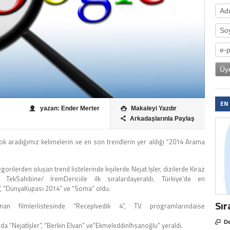
EN
yazan: Ender Merter
Makaleyi Yazdır

Arkadaşlarınla Paylaş

k aradığımız kelimelerin ve en son trendlerin yer aldığı “2014 Arama
gorilerden oluşan trend listelerinde kişilerde Nejat İşler, dizilerde Kiraz
ekSahibine/ İremDericiile ilk sıralardayeraldı. Türkiye’de en
, “DünyaKupası 2014” ve “Soma” oldu.
Sır
an filmlerlistesinde “Recepİvedik 4”, TV programlarındaise

De
arda “Nejatİşler”, “Berkin Elvan” ve“Ekmeleddinİhsanoğlu” yeraldı.