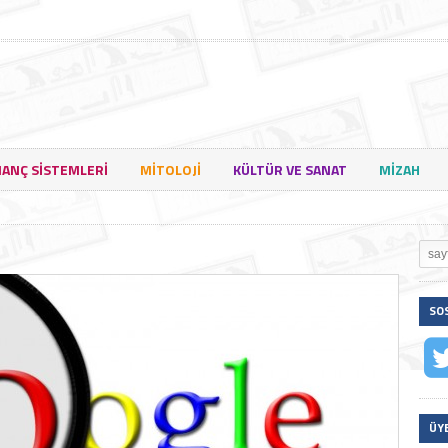
NANÇ SISTEMLERI
MITOLOJI
KÜLTÜR VE SANAT
MIZAH
SO
ÜY