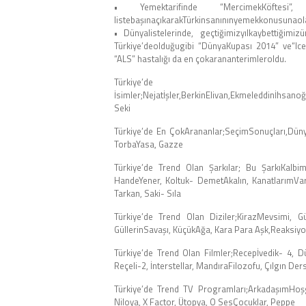
• Yemektarifinde “MercimekKöftesi”, ‘
listebaşınaçıkarakTürkinsanınınyemekkonusunaolan
• Dünyalistelerinde, geçtiğimizyılkaybettiğim
Türkiye’deolduğugibi “DünyaKupası 2014” ve“Ice
“ALS” hastalığı da en çokarananterimleroldu.
Türkiye’
İsimler;Nejatİşler,BerkinElivan,Ekmeleddinİhsa
Seki
Türkiye’de En ÇokArananlar;SeçimSonuçları,Dünya
TorbaYasa, Gazze
Türkiye’de Trend Olan Şarkılar; Bu ŞarkıKalbim
HandeYener, Koltuk- DemetAkalın, KanatlarımV
Tarkan, Saki- Sıla
Türkiye’de Trend Olan Diziler;KirazMevsimi, Gü
GüllerinSavaşı, KüçükAğa, Kara Para Aşk,Reaksiy
Türkiye’de Trend Olan Filmler;Recepİvedik- 4,
Reçeli-2, İnterstellar, MandıraFilozofu, Çılgın D
Türkiye’de Trend TV Programları;ArkadaşımHoşg
Niloya, X Factor, Ütopya, O SesÇocuklar, Peppe