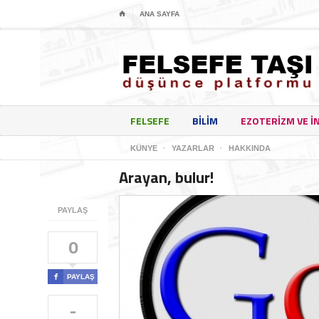
⌂
ANA SAYFA
FELSEFE
BILIM
EZOTERIZM VE I
KÜNYE
YAZARLAR
HAKKINDA
Arayan, bulur!
PAYLAŞ
0

PAYLAŞ
-