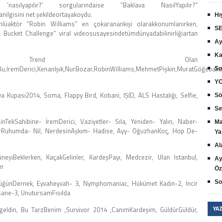
nasılyapılır?’ sorgularındaise “Baklava NasılYapılır?”
ilgisini net şekildeortayakoydu.
Hı
izünlüaktör “Robin Williams” en çokaranankişi olarakkonumlanırken,
SE
 Bucket Challenge” viral videosusayesindetümdünyadabilinirliğiartan
Ay
Ka
de Trend Olan
noğlu,İremDerici,KenanIşık,NurBozar,RobinWilliams,MehmetPişkin,MuratGöğebak
So
YO
 Kupası2014, Soma, Flappy Bird, Kobani, IŞİD, ALS Hastalığı, Selfie,
Sö
Sır
inTekSahibine- İremDerici, Vaziyetler- Sıla, Yeniden- Yalın, Naber-
Ma
arRuhumda- Nil, NerdesinAşkım- Hadise, Ayy- OğuzhanKoç, Hop De-
Ya
Al
neşiBeklerken, KaçakGelinler, KardeşPayı, Medcezir, Ulan İstanbul,
Ay
on
Öz
 DüğünDernek, Eyvaheyvah- 3, Nymphomaniac, Hükümet Kadın-2, İncir
So
ersane-3, UnutursamFısılda
YA
eldin, Bu TarzBenim ,Survivor 2014 ,CanımKardeşim, GüldürGüldür,