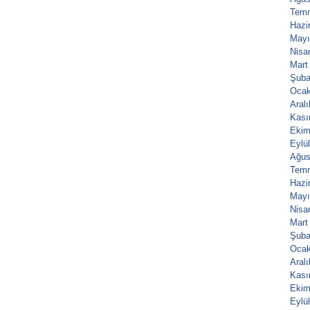
Tem
Hazi
Mayı
Nisa
Mart
Şuba
Ocak
Aral
Kası
Ekim
Eylü
Ağus
Tem
Hazi
Mayı
Nisa
Mart
Şuba
Ocak
Aral
Kası
Ekim
Eylü