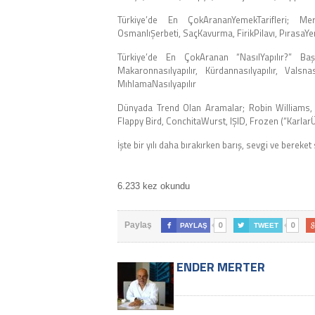
Türkiye’de En ÇokArananYemekTarifleri; Mer
OsmanlıŞerbeti, SaçKavurma, FirikPilavı, PırasaY
Türkiye’de En ÇokAranan “NasılYapılır?” Başlık
Makaronnasılyapılır, Kürdannasılyapılır, Valsnası
MıhlamaNasılyapılır
Dünyada Trend Olan Aramalar; Robin Williams, 
Flappy Bird, ConchitaWurst, IŞID, Frozen (“KarlarÜl
İşte bir yılı daha bırakırken barış, sevgi ve bere
6.233 kez okundu
0
0
Paylaş

PAYLAŞ

TWEET
ENDER MERTER