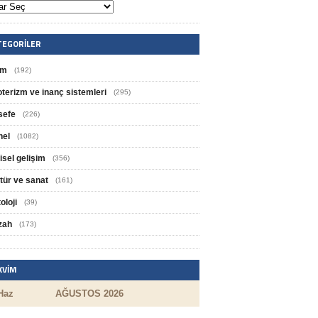
TEGORILER
im
(192)
oterizm ve inanç sistemleri
(295)
sefe
(226)
nel
(1082)
isel gelişim
(356)
tür ve sanat
(161)
oloji
(39)
zah
(173)
KVIM
Haz
AĞUSTOS 2026