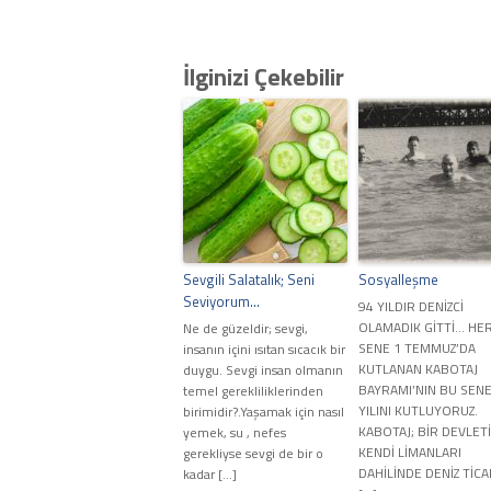
İlginizi Çekebilir
Sevgili Salatalık; Seni
Sosyalleşme
Seviyorum…
94 YILDIR DENİZCİ
OLAMADIK GİTTİ... HE
Ne de güzeldir; sevgi,
SENE 1 TEMMUZ’DA
insanın içini ısıtan sıcacık bir
KUTLANAN KABOTAJ
duygu. Sevgi insan olmanın
BAYRAMI’NIN BU SENE
temel gerekliliklerinden
YILINI KUTLUYORUZ.
birimidir?.Yaşamak için nasıl
KABOTAJ; BİR DEVLETİ
yemek, su , nefes
KENDİ LİMANLARI
gerekliyse sevgi de bir o
DAHİLİNDE DENİZ TİCA
kadar […]