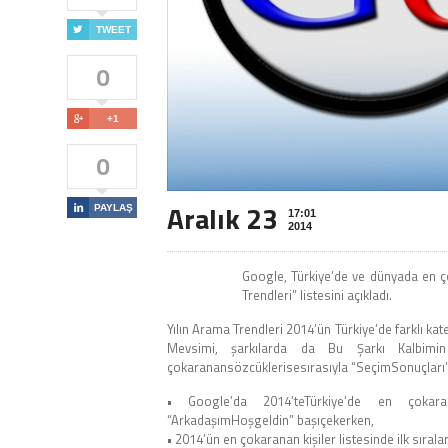

TWEET
0

+1
0
Aralık 23

PAYLAŞ
17:01
2014
Google, Türkiye’de ve dünyada en ço
Trendleri” listesini açıkladı.
Yılın Arama Trendleri 2014’ün Türkiye’de farklı kate
Mevsimi, şarkılarda da Bu Şarkı Kalbimin T
çokaranansözcüklerisesırasıyla “SeçimSonuçları”
• Google’da 2014’teTürkiye’de en çokaran
“ArkadaşımHoşgeldin” başıçekerken,
• 2014’ün en çokaranan kişiler listesinde ilk sıral