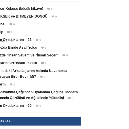
yar Kokusu (küçük hikaye)
0

KSEK ve BİTMEYEN DÖNGÜ
0

na!
0

lp
0

an,Deniz
n Okuduklarım – 21
0

L’da Elinde Asalı Yolcu
0

zde “İnsan Sever” ve “İnsan Seçer”
0

ların Sırrı’ndaki Tekillik
0

sadaki Arkadaşlarım Aslında Kavanozda
şayan Birer Beyin Mi?
0

arm
0

dınlanma Çağı’ndan Oyalanma Çağı’na: Modern
nenin Çözülüşü ve Ağ-bilincin Yükselişi
0

n Okuduklarım – 20
0

ZARLAR