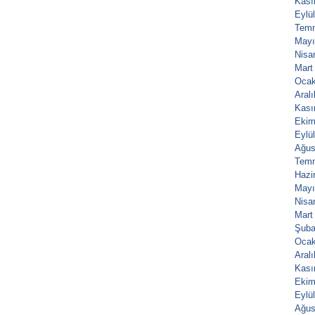
Kası
Eylü
Tem
Mayı
Nisa
Mart
Ocak
Aral
Kası
Ekim
Eylü
Ağus
Tem
Hazi
Mayı
Nisa
Mart
Şuba
Ocak
Aral
Kası
Ekim
Eylü
Ağus