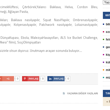
cimekKöftesi, Çıtırbörek,Yalancı Baklava, Helva, Cordon Bleu,
emeği, Ağlayan Pasta,
KA
ları; Baklava nasılyapılır, Squat NasılYapılır, Ombrenasılyapılır,
lyapılır, Kolyenasılyapılır, Patchwork nasılyapılır, Lolaznasılyapılır,
bil
ez
DünyaKupası, Ebola, MalezyaHavayolları, ALS Ice Bucket Challenge,
fel
kesi” filmi), SoçiOlimpiyatları
ge
ket sizinle olsun diyoruz. Unutmayın arayan sonunda buluyor….
kiş
kül
mit
mi
0
0
0

+1

PAYLAŞ

PAYLAŞ
TA
YAZARIN DIĞER YAZILARI
« 