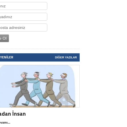
 YENILER
DIĞER YAZILAR
adan İnsan
vamı...