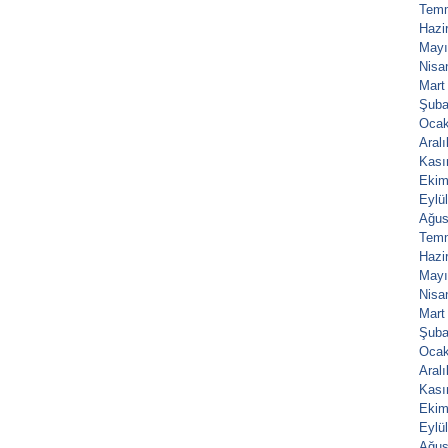
Tem
Hazi
Mayı
Nisa
Mart
Şuba
Ocak
Aral
Kası
Ekim
Eylü
Ağus
Tem
Hazi
Mayı
Nisa
Mart
Şuba
Ocak
Aral
Kası
Ekim
Eylü
Ağus