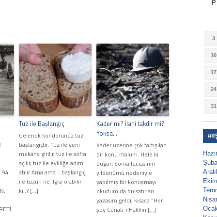
P
3
10
17
24
31
Tuz ile Başlangıç
Kader mi? İlahi takdir mi?
Yoksa…
Gelenek koridorunda tuz
AR
R
başlangıçtır. Tuz ile yeni
Kader üzerine çok tartışılan
mekana girilir, tuz ile sofra
bir konu malum. Hele ki
Hazi
açılır, tuz ile evliliğe adım
bugün Soma faciasının
Şuba
 94.
atılır Ama ama ...başlangıç
yıldönümü nedeniyle
Aral
ile tuzun ne ilgisi olabilir
yapılmış bir konuşmayı
Ekim
N,
ki..? […]
okudum da bu satırları
Tem
yazasım geldi, kısaca "Her
Nisa
RETİ
şey Cenab-ı Hakkın […]
Ocak