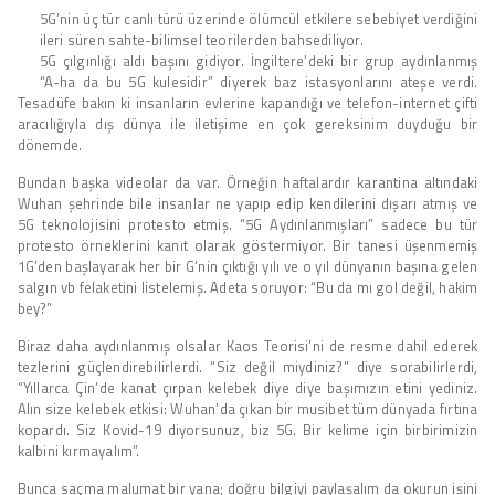
5G’nin üç tür canlı türü üzerinde ölümcül etkilere sebebiyet verdiğini
ileri süren sahte-bilimsel teorilerden bahsediliyor.
5G çılgınlığı aldı başını gidiyor. İngiltere’deki bir grup aydınlanmış
“A-ha da bu 5G kulesidir” diyerek baz istasyonlarını ateşe verdi.
Tesadüfe bakın ki insanların evlerine kapandığı ve telefon-internet çifti
aracılığıyla dış dünya ile iletişime en çok gereksinim duyduğu bir
dönemde.
Bundan başka videolar da var. Örneğin haftalardır karantina altındaki
Wuhan şehrinde bile insanlar ne yapıp edip kendilerini dışarı atmış ve
5G teknolojisini protesto etmiş. “5G Aydınlanmışları” sadece bu tür
protesto örneklerini kanıt olarak göstermiyor. Bir tanesi üşenmemiş
1G’den başlayarak her bir G’nin çıktığı yılı ve o yıl dünyanın başına gelen
salgın vb felaketini listelemiş. Adeta soruyor: “Bu da mı gol değil, hakim
bey?”
Biraz daha aydınlanmış olsalar Kaos Teorisi’ni de resme dahil ederek
tezlerini güçlendirebilirlerdi. “Siz değil miydiniz?” diye sorabilirlerdi,
“Yıllarca Çin’de kanat çırpan kelebek diye diye başımızın etini yediniz.
Alın size kelebek etkisi: Wuhan’da çıkan bir musibet tüm dünyada fırtına
kopardı. Siz Kovid-19 diyorsunuz, biz 5G. Bir kelime için birbirimizin
kalbini kırmayalım”.
Bunca saçma malumat bir yana; doğru bilgiyi paylaşalım da okurun işini