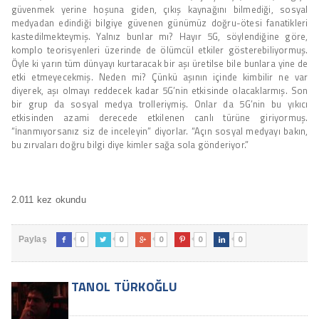
güvenmek yerine hoşuna giden, çıkış kaynağını bilmediği, sosyal
medyadan edindiği bilgiye güvenen günümüz doğru-ötesi fanatikleri
kastedilmekteymiş. Yalnız bunlar mı? Hayır 5G, söylendiğine göre,
komplo teorisyenleri üzerinde de ölümcül etkiler gösterebiliyormuş.
Öyle ki yarın tüm dünyayı kurtaracak bir aşı üretilse bile bunlara yine de
etki etmeyecekmiş. Neden mi? Çünkü aşının içinde kimbilir ne var
diyerek, aşı olmayı reddecek kadar 5G’nin etkisinde olacaklarmış. Son
bir grup da sosyal medya trolleriymiş. Onlar da 5G’nin bu yıkıcı
etkisinden azami derecede etkilenen canlı türüne giriyormuş.
“İnanmıyorsanız siz de inceleyin” diyorlar. “Açın sosyal medyayı bakın,
bu zırvaları doğru bilgi diye kimler sağa sola gönderiyor.”
2.011 kez okundu
0
0
0
0
0
Paylaş





TANOL TÜRKOĞLU