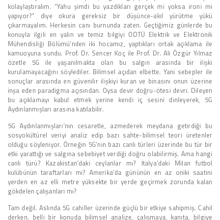
kolaylaştıralım. “Yahu şimdi bu yazdıkları gerçek mi yoksa ironi mi
yapıyor?” diye okura gereksiz bir düşünce-akıl yürütme yükü
çıkarmayalım. Herkesin canı burnunda zaten. Geçtiğimiz günlerde bu
konuyla ilgili en yalın ve temiz bilgiyi ODTÜ Elektrik ve Elektronik
Mühendisliği Bölümü’nden iki hocamız, yaptıkları ortak açıklama ile
kamuoyuna sundu. Prof. Dr. Sencer Koç ile Prof. Dr. Ali Özgür Yılmaz
özetle 5G ile yaşanılmakta olan bu salgın arasında bir ilişki
kurulamayacağını söylediler. Bilimsel açıdan elbette. Yani sebepler ile
sonuçlar arasında en güvenilir ilişkiyi kuran ve binasını onun üzerine
inşa eden paradigma açısından. Oysa devir doğru-ötesi devri. Dileyen
bu açıklamayı kabul etmek yerine kendi iç sesini dinleyerek, 5G
Aydınlanmışları arasına katılabilir.
5G Aydınlanmışları’nın cesaretle, azmederek meydana getirdiği bu
sosyokültürel veriyi analiz edip bazı sahte-bilimsel teori üretenler
olduğu söyleniyor. Örneğin 5G’nin bazı canlı türleri üzerinde bu tür bir
etki yarattığı ve salgına sebebiyet verdiği doğru olabilirmiş. Ama hangi
canlı türü? Kazakistan’daki ceylanlar mı? İtalya’daki Milan futbol
kulübünün taraftarları mı? Amerika’da gününün en az oniki saatini
yerden en az elli metre yüksekte bir yerde geçirmek zorunda kalan
gökdelen çalışanları mı?
Tam değil. Aslında 5G cahiller üzerinde güçlü bir etkiye sahipmiş. Cahil
derken, belli bir konuda bilimsel analize, çalışmaya, kanıta, bilgiye