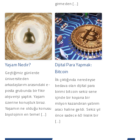
girmeden […]
Yaşam Nedir?
Dijital Para Yapmak:
Bitcoin
Geçtiğimiz günlerde
üniversiteden
İlk çıktığında neredeyse
arkadaşlarım arasındaki e-
bedava olan dijital para
posta grubunda bir fikir
birimi bitcoin sekiz sene
alışverişi yaptık. Yaşam
içinde bir koyana bir
üzerine konuştuk biraz.
milyon kazandıran yatırım
Yaşamın ne olduğu konusu
aracı haline geldi. Sekiz yıl
biyolojinin en temel […]
önce sadece 40 liralık bir
[…]