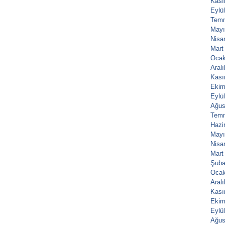
Kası
Eylü
Tem
Mayı
Nisa
Mart
Ocak
Aral
Kası
Ekim
Eylü
Ağus
Tem
Hazi
Mayı
Nisa
Mart
Şuba
Ocak
Aral
Kası
Ekim
Eylü
Ağus