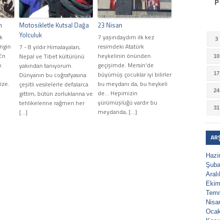
P
n
Motosikletle Kutsal Dağa
23 Nisan
Yolculuk
k
7 yaşındaydım ilk kez
3
engin
resimdeki Atatürk
7 - 8 yıldır Himalayaları,
 En
heykelinin önünden
Nepal ve Tibet kültürünü
10
k
geçişimde. Mersin'de
yakından tanıyorum.
büyümüş çocuklar iyi bilirler
Dünyanın bu coğrafyasına
17
ize.
bu meydanı da, bu heykeli
çeşitli vesilelerle defalarca
24
de... Hepimizin
gittim, bütün zorluklarına ve
yürümüşlüğü vardır bu
tehlikelerine rağmen her
31
meydanda, […]
[…]
AR
Hazi
Şuba
Aral
Ekim
Tem
Nisa
Ocak