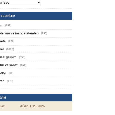
TEGORILER
im
(192)
oterizm ve inanç sistemleri
(295)
sefe
(226)
nel
(1082)
isel gelişim
(356)
tür ve sanat
(161)
oloji
(39)
zah
(173)
KVIM
Haz
AĞUSTOS 2026