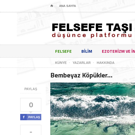
⌂
ANA SAYFA
FELSEFE
BILIM
EZOTERIZM VE I
KÜNYE
YAZARLAR
HAKKINDA
Bembeyaz Köpükler…
PAYLAŞ
0

PAYLAŞ
-