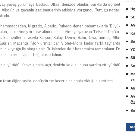
avaş yavaş yürümeye başladı. Oltası denizde olanlar, parklarda sohbet
 Alkolün ve gecenin geç saatlerinin etkisiyle yorgundu. Tuttuğu notları
Hı
okudu.
SE
ilk hammaddeden, Nigredo, Albedo, Rubedo denen basamaklarla ‘Büyük
Ay
altın, kimilerine göre ise altını da elde etmeye yarayan ‘Felsefe Taşı’dır.
Ka
 Elementler sırasıyla Kurşun, Kalay, Demir, Bakır, Civa, Gümüş, Altın
So
üşürler. Macenta (Mor-Kırmızı)’dan Violet-Mora kadar farklı tayflarda
unun kuyruğu ile simgelenir. Bu işlemler de 7 basamakta tamamlanır. En
YO
ar, bu ürün Lapis (Taş) olarak bilinir.
Sö
aldı yürüdü. Kahve zihnini açtı, denizin kokusu buna yardım etti yürüdü
Sır
Ma
n taşın diğer taşları dönüştürme becerisine sahip olduğunu not etti.
Ya
Al
Ay
Öz
So
YA