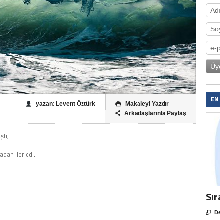
EN
yazan: Levent Öztürk
Makaleyi Yazdır

Arkadaşlarınla Paylaş

ştı,
adan ilerledi.
Sır

De