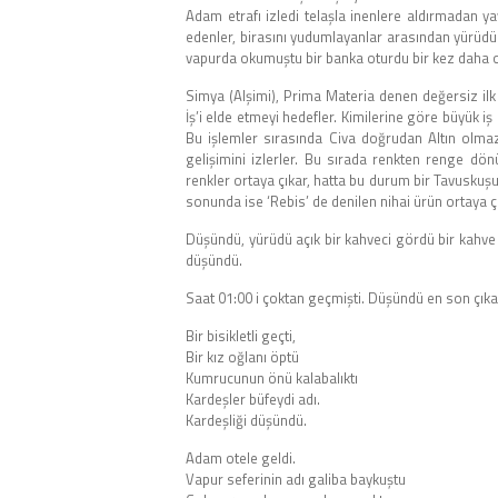
Adam etrafı izledi telaşla inenlere aldırmadan y
edenler, birasını yudumlayanlar arasından yürüdü.
vapurda okumuştu bir banka oturdu bir kez daha 
Simya (Alşimi), Prima Materia denen değersiz 
İş’i elde etmeyi hedefler. Kimilerine göre büyük iş 
Bu işlemler sırasında Civa doğrudan Altın olmaz.
gelişimini izlerler. Bu sırada renkten renge dön
renkler ortaya çıkar, hatta bu durum bir Tavuskuş
sonunda ise ‘Rebis’ de denilen nihai ürün ortaya çık
Düşündü, yürüdü açık bir kahveci gördü bir kahve 
düşündü.
Saat 01:00 i çoktan geçmişti. Düşündü en son çıka
Bir bisikletli geçti,
Bir kız oğlanı öptü
Kumrucunun önü kalabalıktı
Kardeşler büfeydi adı.
Kardeşliği düşündü.
Adam otele geldi.
Vapur seferinin adı galiba baykuştu