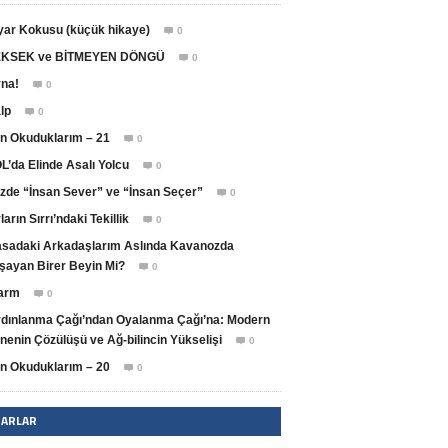
yar Kokusu (küçük hikaye)
0

KSEK ve BİTMEYEN DÖNGÜ
0

na!
0

lp
0

n Okuduklarım – 21
0

L’da Elinde Asalı Yolcu
0

zde “İnsan Sever” ve “İnsan Seçer”
0

ların Sırrı’ndaki Tekillik
0

sadaki Arkadaşlarım Aslında Kavanozda
şayan Birer Beyin Mi?
0

arm
0

dınlanma Çağı’ndan Oyalanma Çağı’na: Modern
nenin Çözülüşü ve Ağ-bilincin Yükselişi
0

n Okuduklarım – 20
0

ZARLAR