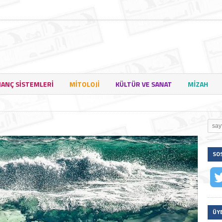
NANÇ SISTEMLERI
MITOLOJI
KÜLTÜR VE SANAT
MIZAH
SO
ÜY