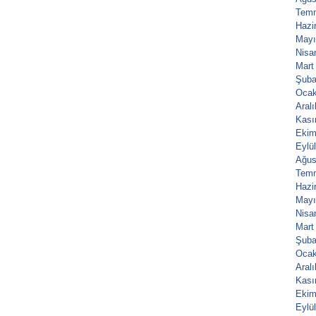
Tem
Hazi
Mayı
Nisa
Mart
Şuba
Ocak
Aral
Kası
Ekim
Eylü
Ağus
Tem
Hazi
Mayı
Nisa
Mart
Şuba
Ocak
Aral
Kası
Ekim
Eylü