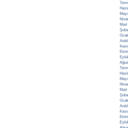
Tem
Hazi
Mayı
Nisa
Mart
Şuba
Ocak
Aral
Kası
Ekim
Eylü
Ağus
Tem
Hazi
Mayı
Nisa
Mart
Şuba
Ocak
Aral
Kası
Ekim
Eylü
Ağus