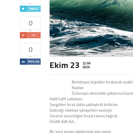

TWEET
0

+1
0
Ekim 23

PAYLAŞ
11:56
2019
Bembeyaz köpükler bırakarak uzakla
Kıyıdan
Dolunayın denizdeki ışıltılarına basm
Hafif hafif sallarken,
Sevgilileri biraz daha yaklaştırdı birbirine.
Gideceği iskeleye yanaşırken sevinçle
Gecenin sessizliğini bozarcasına bağırdı,
Düüttt dütt düt…
Bir sürü insanı ulaştırmıştı yine evine.