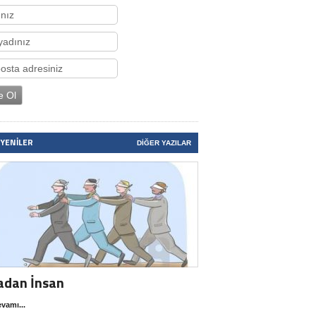
 YENILER
DIĞER YAZILAR
adan İnsan
vamı...