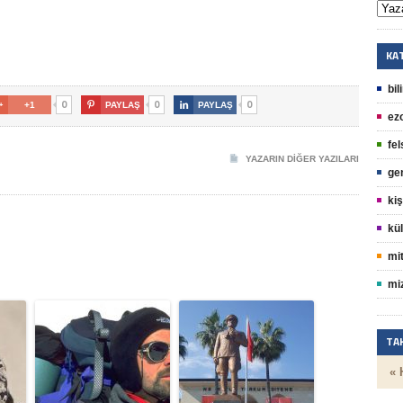
KA
bil
0
0
0

+1

PAYLAŞ

PAYLAŞ
ez
fel
YAZARIN DIĞER YAZILARI
ge
kiş
kül
mit
mi
TA
« 