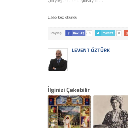
Çok yorgundu ama uykusu yoktu…
1.665 kez okundu
0
0
Paylaş

PAYLAŞ

TWEET
LEVENT ÖZTÜRK
İlginizi Çekebilir