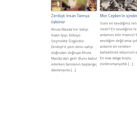
Zerdüşt: İnsan Tanrıya
Mor Cepken’in içinde
öykünür
Sizin en sevdiğiniz ren
nedir? En sevdiğiniz r
Ahura Mazda'nın Vahyi:
anlamını bilir misiniz?
İnsan İyiyi, Kötüyü
sevdiğim değil ama ço
Seçmekte Özgürdür.
anlamlı bir renkten
Zerdüşt'e yeni dinin vahyi
bahsetmek istiyorum s
doğrudan doğruya Ahura
En kısa dalga boylu,
Mazda'dan gelir. Bunu kabul
elektromanyetik […]
ederken tanrısının başlangıç
davranışına […]