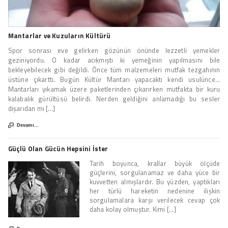
Mantarlar ve Kuzuların Kültürü
Spor sonrası eve gelirken gözünün önünde lezzetli yemekler
geziniyordu. O kadar acıkmıştı ki yemeğinin yapılmasını bile
bekleyebilecek gibi değildi. Önce tüm malzemeleri mutfak tezgahının
üstüne çıkarttı. Bugün Kültür Mantarı yapacaktı kendi usulünce...
Mantarları yıkamak üzere paketlerinden çıkarırken mutfakta bir kuru
kalabalık gürültüsü belirdi. Nerden geldiğini anlamadığı bu sesler
dışarıdan mı [...]

Devamı...
Güçlü Olan Gücün Hepsini İster
Tarih boyunca, krallar büyük ölçüde
güçlerini, sorgulanamaz ve daha yüce bir
kuvvetten almışlardır. Bu yüzden, yaptıkları
her türlü hareketin nedenine ilişkin
sorgulamalara karşı verilecek cevap çok
daha kolay olmuştur. Kimi [...]