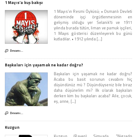
1 Mayıs’a kuş bakışı
1 Mayıs’ın Resmi Öyküsü; • Osmanlı Devleti
döneminde işçi örgütlenmesinin en
gelişmiş olduğu yer Selanik'ti ve 1911
yılında burada tütün, liman ve pamuk işçileri,
1 Mayıs gösterisi düzenleyerek bu günü
kutladılar. • 1912 yılında [...]

Devamı...
Başkaları için yaşamak ne kadar doğru?
Başkaları için yaşamak ne kadar doğru?
Acaba bu basit sorunun cevabını hiç
düşündünüz mü ? Düşündüyseniz bile biraz
daha düşünelim mi? İlk olarak başkaları
derken kim bu başkaları acaba? Aile, çocuk,
eş, anne, [...]

Devamı...
Kuzgun
Kuzgun (Raven) Simyada, "Nigredo