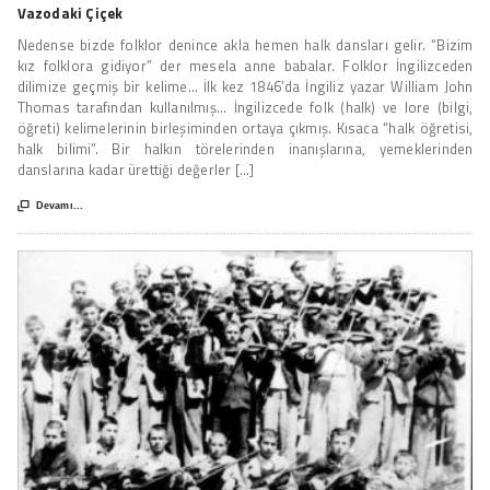
Vazodaki Çiçek
Nedense bizde folklor denince akla hemen halk dansları gelir. “Bizim
kız folklora gidiyor” der mesela anne babalar. Folklor İngilizceden
dilimize geçmiş bir kelime… İlk kez 1846’da İngiliz yazar William John
Thomas tarafından kullanılmış... İngilizcede folk (halk) ve lore (bilgi,
öğreti) kelimelerinin birleşiminden ortaya çıkmış. Kısaca “halk öğretisi,
halk bilimi”. Bir halkın törelerinden inanışlarına, yemeklerinden
danslarına kadar ürettiği değerler [...]

Devamı...