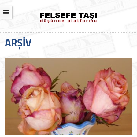
☰
ARŞIV