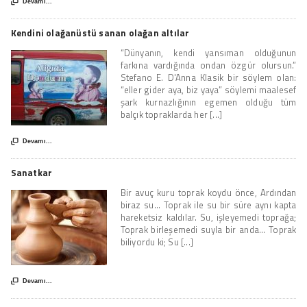

Devamı...
Kendini olağanüstü sanan olağan altılar
“Dünyanın, kendi yansıman olduğunun
farkına vardığında ondan özgür olursun.”
Stefano E. D'Anna Klasik bir söylem olan:
“eller gider aya, biz yaya” söylemi maalesef
şark kurnazlığının egemen olduğu tüm
balçık topraklarda her [...]

Devamı...
Sanatkar
Bir avuç kuru toprak koydu önce, Ardından
biraz su... Toprak ile su bir süre aynı kapta
hareketsiz kaldılar. Su, işleyemedi toprağa;
Toprak birleşemedi suyla bir anda... Toprak
biliyordu ki; Su [...]

Devamı...