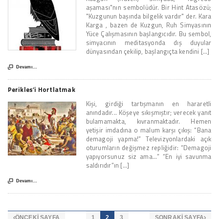
aşaması"nın sembolüdür. Bir Hint Atasözü;
"Kuzgunun başında bilgelik vardır" der. Kara
Karga , bazen de Kuzgun, Ruh Simyasının
Yüce Çalışmasının başlangıcıdır. Bu sembol,
simyacının meditasyonda dış duyular
dünyasından çekilip, başlangıçta kendini [...]

Devamı...
Perikles’i Hortlatmak
Kişi, girdiği tartışmanın en hararetli
anındadır... Köşeye sıkışmıştır; verecek yanıt
bulamamakta, kıvranmaktadır. Hemen
yetişir imdadına o malum karşı çıkış: “Bana
demagoji yapma!” Televizyonlardaki açık
oturumların değişmez repliğidir: “Demagoji
yapıyorsunuz siz ama…” “En iyi savunma
saldırıdır”ın [...]

Devamı...
ÖNCEKI SAYFA
1
2
3
SONRAKI SAYFA

