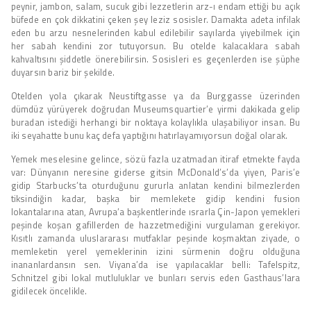
peynir, jambon, salam, sucuk gibi lezzetlerin arz-ı endam ettiği bu açık
büfede en çok dikkatini çeken şey leziz sosisler. Damakta adeta infilak
eden bu arzu nesnelerinden kabul edilebilir sayılarda yiyebilmek için
her sabah kendini zor tutuyorsun. Bu otelde kalacaklara sabah
kahvaltısını şiddetle önerebilirsin. Sosisleri es geçenlerden ise şüphe
duyarsın bariz bir şekilde.
Otelden yola çıkarak Neustiftgasse ya da Burggasse üzerinden
dümdüz yürüyerek doğrudan Museumsquartier’e yirmi dakikada gelip
buradan istediği herhangi bir noktaya kolaylıkla ulaşabiliyor insan. Bu
iki seyahatte bunu kaç defa yaptığını hatırlayamıyorsun doğal olarak.
Yemek meselesine gelince, sözü fazla uzatmadan itiraf etmekte fayda
var: Dünyanın neresine giderse gitsin McDonald’s’da yiyen, Paris’e
gidip Starbucks’ta oturduğunu gururla anlatan kendini bilmezlerden
tiksindiğin kadar, başka bir memlekete gidip kendini fusion
lokantalarına atan, Avrupa’a başkentlerinde ısrarla Çin-Japon yemekleri
peşinde koşan gafillerden de hazzetmediğini vurgulaman gerekiyor.
Kısıtlı zamanda uluslararası mutfaklar peşinde koşmaktan ziyade, o
memleketin yerel yemeklerinin izini sürmenin doğru olduğuna
inananlardansın sen. Viyana’da ise yapılacaklar belli: Tafelspitz,
Schnitzel gibi lokal mutluluklar ve bunları servis eden Gasthaus’lara
gidilecek öncelikle.