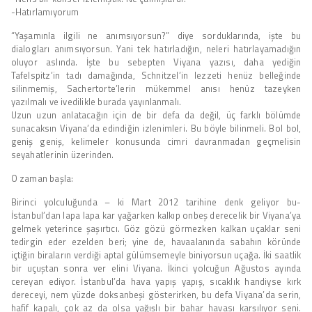
-Hatırlamıyorum
“Yaşamınla ilgili ne anımsıyorsun?” diye sorduklarında, işte bu
dialogları anımsıyorsun. Yani tek hatırladığın, neleri hatırlayamadığın
oluyor aslında. İşte bu sebepten Viyana yazısı, daha yediğin
Tafelspitz’in tadı damağında, Schnitzel’in lezzeti henüz belleğinde
silinmemiş, Sachertorte’lerin mükemmel anısı henüz tazeyken
yazılmalı ve ivedilikle burada yayınlanmalı.
Uzun uzun anlatacağın için de bir defa da değil, üç farklı bölümde
sunacaksın Viyana’da edindiğin izlenimleri. Bu böyle bilinmeli. Bol bol,
geniş geniş, kelimeler konusunda cimri davranmadan geçmelisin
seyahatlerinin üzerinden.
O zaman başla:
Birinci yolculuğunda – ki Mart 2012 tarihine denk geliyor bu-
İstanbul’dan lapa lapa kar yağarken kalkıp onbeş derecelik bir Viyana’ya
gelmek yeterince şaşırtıcı. Göz gözü görmezken kalkan uçaklar seni
tedirgin eder ezelden beri; yine de, havaalanında sabahın köründe
içtiğin biraların verdiği aptal gülümsemeyle biniyorsun uçağa. İki saatlik
bir uçuştan sonra ver elini Viyana. İkinci yolcuğun Ağustos ayında
cereyan ediyor. İstanbul’da hava yapış yapış, sıcaklık handiyse kırk
dereceyi, nem yüzde doksanbeşi gösterirken, bu defa Viyana’da serin,
hafif kapalı, çok az da olsa yağışlı bir bahar havası karşılıyor seni.