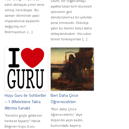
Ölüm, bir organizmayı
adım atmayalı yirmi sene
ayakta tutan tüm biyolojik
olmuş neredeyse. Bu
işlevlerin geri
zaman diliminde yaşlı
döndürülemez bir şekilde
imparatorluk başkenti
sona ermesidir. Oldukça
değişmiş mi?
yalın bu tanımı biraz daha
Bilemiyorsun. […]
detaylandıralım: Vücudun
temel fonksiyonları […]
Huşu Guru ile Sohbetler
Ben Daha Çince
– 1 (Meleklere Takla
Öğrenecektim
Attırma Sanatı)
“Ben daha Çince
öğrenecektim,” diye
“Kendini güçlü gösteren
düşündü yaşlı kadın,
herkese taparız” Haluk
burnundaki kaymış
Bilginer Huşu Guru: