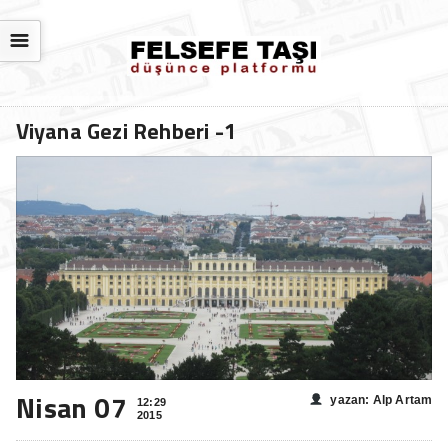
☰
Viyana Gezi Rehberi -1
Nisan 07
yazan: Alp Artam
12:29
2015