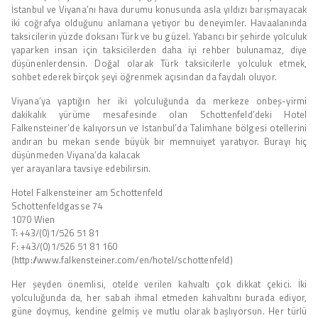
İstanbul ve Viyana’nı hava durumu konusunda asla yıldızı barışmayacak
iki coğrafya olduğunu anlamana yetiyor bu deneyimler. Havaalanında
taksicilerin yüzde doksanı Türk ve bu güzel. Yabancı bir şehirde yolculuk
yaparken insan için taksicilerden daha iyi rehber bulunamaz, diye
düşünenlerdensin. Doğal olarak Türk taksicilerle yolculuk etmek,
sohbet ederek birçok şeyi öğrenmek açısından da faydalı oluyor.
Viyana’ya yaptığın her iki yolculuğunda da merkeze onbeş-yirmi
dakikalık yürüme mesafesinde olan Schottenfeld’deki Hotel
Falkensteiner’de kalıyorsun ve İstanbul’da Talimhane bölgesi otellerini
andıran bu mekan sende büyük bir memnuiyet yaratıyor. Burayı hiç
düşünmeden Viyana’da kalacak
yer arayanlara tavsiye edebilirsin.
Hotel Falkensteiner am Schottenfeld
Schottenfeldgasse 74
1070 Wien
T: +43/(0)1/526 51 81
F: +43/(0)1/526 51 81 160
(http://www.falkensteiner.com/en/hotel/schottenfeld)
Her şeyden önemlisi, otelde verilen kahvaltı çok dikkat çekici. İki
yolculuğunda da, her sabah ihmal etmeden kahvaltını burada ediyor,
güne doymuş, kendine gelmiş ve mutlu olarak başlıyorsun. Her türlü