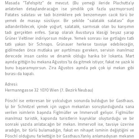
Masada “Tafelspitz” de mevcut. (Bu yemeği ileride Plachutta’yı
anlatırken detaylandıracağın ise şimdilik çok fazla yazmıyorsun)
Patates salatası ve tadı bizimkilere pek benzemeyen cacık türü bir
yemek de masayı süslüyor. Bir şekilde “salatalık salatası” diye
adlandırılbilecek, içinde yoğurt, salatalık, sarmısak olan bu karışımın
tadı gerçekten enfes. Şarap olarak Avusturya klasiği beyaz şarap
Grüner Veltliner indiriyorsun mideye. Yemek sonrası ise gırtlağını tatlı
tatlı yakan bir Schnaps. Grünauer herkese tavsiye edebileceğin,
gidilmeden önce mutlaka yer ayırtılması gereken, servisin inanılmaz
derecede insan canlısı ve dinamik olduğu harika bir lokanta. Mart
ayında gittiğin bu mekana Ağustos’ta da gitmek istiyor, fakat ne yazık ki
bunu başaramıyorsun. Zira Ağustos ayında pek çok iyi mekan gibi
burası da kapalı.
Adresi:
Hermanngasse 32 1070 Wien (7. Bezirk Neubau)
Pöschl ise enteresan bir yolculuğun sonunda bulduğun bir Gasthaus.
İyi bir Schnitzel yemek için uygun mekanları soruşturduğunda sana
verilen isimlerin başında Figlmüller ve Immervoll geliyor. Figlmüller
inanılmaz turistik, kapsında turistlerin kuyruklar oluşturduğu ve bir
sonraki yazıda anlatacağın bir mekan. İmmervoll ise, tavsiye üzerine
aradığın, bir türlü bulamadığın, fakat en nihayet isminin değiştiğini ve
Pöschl olduğunu farkettiğin bir Gasthaus.Yanlış anlamadıysan mekanın