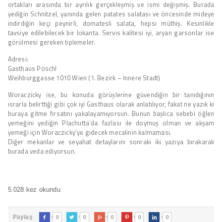
ortakları arasında bir ayrılık gerçekleşmiş ve ismi değişmiş. Burada
yediğin Schnitzel, yanında gelen patates salatası ve öncesinde mideye
indirdiğin keçi peynirli, domatesli salata, hepsi müthiş. Kesinlikle
tavsiye edilebilecek bir lokanta. Servis kalitesi iyi, aryan garsonlar ise
görülmesi gereken tiplemeler.
Adresi:
Gasthaus Pöschl
Weihburggasse 1010 Wien (1. Bezirk – İnnere Stadt)
Woraczicky ise, bu konuda görüşlerine güvendiğin bir tanıdığının
ısrarla belirttiği gibi çok iyi Gasthaus olarak anlatılıyor, fakat ne yazık ki
buraya gitme fırsatını yakalayamıyorsun. Bunun başlıca sebebi öğlen
yemeğini yediğin Plachutta’da fazlası ile doymuş olman ve akşam
yemeği için Woraczicky’ye gidecek mecalinin kalmaması.
Diğer mekanlar ve seyahat detaylarını sonraki iki yazıya bırakarak
burada veda ediyorsun.
5.028 kez okundu
0
0
0
0
0
Paylaş




