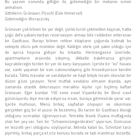
Bu yazının sonunda gittiğin iki, gidemediğin bir mekanın ismini
anmalısın.
Gittiklerin: Grünauer, Pöschl (Eski Immervol)
Gidemediğin: Woraczicky
Grünauer çok bilinen bir yer değil, çünkü turist çekmekten kaçınan, hatta
çoğu defa yabancılardan rezervasyon almayı bile reddeden enteresan
bir Gasthaus. Burayı bilinen rehber kitapların çoğunda bulmak bu
sebepte ötürü pek mümkün değil. Kaldığın otele çok yakın olduğu için
de ayrıca hoşuna gidiyor bu lokanta. Hermangasse üzerinde,
apartmanların arasında sıkışmış, dikkatle bakılmazsa girişini
kaçırabileceğin türden bir yer ile karşı karşıyasın. İçeride bir “ev” havası
var, sanki yaşanan bir evin salonundaymış gibi hissediyorsun kendini
burada. Tahta masalar ve sandalyeler ve hayli bitişik nizam oturulan bir
düzen göze çarpıyor. Yerel mutfak sevdalısı olmanın dışında, aynı
zamanda otantik dekorasyon meraklısı kişiler için biçilmiş kaftan
Grünauer. Eğer bundan 150 sene evvel Viyanda’da bir Beisl nasıl
görünüyordu diye merak ediyorsa insan, buraya gitmesinde yarar var.
İçerde mutlusun, Menü birkaç sayfadan oluşuyor ve okunması
gerçekten güç bir el yazısı ile bezenmiş. Bu tarzın bir Gasthaus klasiği
olduğunu sonradan öğreniyorsun. Yemekte klasik Viyana mutfağında
olan her şey var. Sen bir “Schweinslungenbraten” yiyorsun. Domuzun
en lezzetli yeri olduğunu söylüyorlar. Aklında kalan bu. Schnitzel tarzı
pişirlmiş, birkaç parça et söz konusu burada ve tadı inanılmaz lezzette.