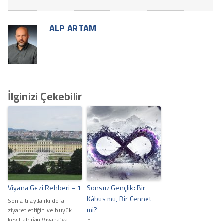
ALP ARTAM
İlginizi Çekebilir
Viyana Gezi Rehberi – 1
Sonsuz Gençlik: Bir
Kâbus mu, Bir Cennet
Son altı ayda iki defa
mi?
ziyaret ettiğin ve büyük
keyif aldığın Viyana’ya