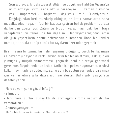
Son altı ayda iki defa ziyaret ettiğin ve büyük keyif aldığın Viyana’ya
adım atmayalı yirmi sene olmuş neredeyse. Bu zaman diliminde
yaşlı imparatorluk başkenti değişmiş mi? Bilemiyorsun.
Doğduğundan beri muzdarip olduğun, en kritik zamanlarda sana
musallat olup hayatını feci bir kabusa çeviren bellek problemi burada
da kendini gösteriyor. Zaten bu blogun yaratılmasındaki belli başlı
sebeplerden bir tanesi de bu değil mi: Hatırlayamacağından emin
olduğun yaşantıların henüz hafızandan silinmeden önce bir kaydını
tutmak, sonra da dönüp dönüp bu kayıtların üzerinden geçmek.
Birinin sana bir zamanlar neler yaşamış olduğunu, büyük bir karmaşa
ile bezenmiş hayatının renkli ayrıntılarını bir bir anlatması, eski günleri
yumuşak yumuşak anımsatması, geçmişle seni bir araya getirmesi
gerekiyor. Beynin nedense kişisel tarihin için pek yer ayırmamış, o işlevi
kullanmayı inadına reddetmiş, sanki seni büsbütün yarı yolda bırakmak
için yemin etmiş gibi davranıyor senelerdir. Balık gibi yaşıyorsun
deseler yeridir.
-Nerede yemiştik o güzel bifteği?
-Bilmiyorum
-Hani hava günlük güneşlikti de gömleğim sırtıma yapışmıştı. Ne
zamandı bu?
-Anımsayamıyorum
-Nefis bir konser izlemiştik. Ne çalmışlardı?