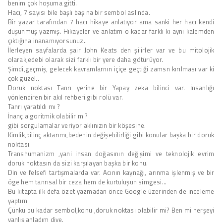
benim çok hoşuma gitti.
Hacı, 7 sayısı bile başlı başına bir sembol aslında.
Bir yazar tarafından 7 hacı hikaye anlatıyor ama sanki her hacı kendi
düşünmüş yazmış. Hikayeler ve anlatım o kadar farklı ki aynı kalemden
çıktığına inanamıyorsunuz..
İlerleyen sayfalarda şair John Keats den şiiirler var ve bu mitolojik
olarak,edebi olarak sizi farklı bir yere daha götürüyor.
Şimdi,geçmiş, gelecek kavramlarnın içiçe geçtiği zamsn kırılması var ki
çok güzel..
Doruk noktası Tanrı yerine bir Yapay zeka bilinci var. İnsanlığı
yönlendiren bir akıl rehberi gibi rolü var.
Tanrı yaratıldı mı ?
İnanç algoritmik olabilir mi?
gibi sorgulamalar veriyor aklınızın bir köşesine.
Kimlik,bilinç aktarımı,bedenin değişebilirliği gibi konular başka bir doruk
noktası.
Transhümanizm ,yani insan doğasının değişimi ve teknolojik evrim
doruk noktasın da sizi karşılayan başka bir konu.
Din ve felsefi tartışmalarda var. Acının kaynağı, arınma işlenmiş ve bir
öge hem tanrısal bir ceza hem de kurtuluşun simgesi…
Bu kitapta ilk defa özet yazmadan önce Google üzerinden de inceleme
yaptım.
Çünkü bu kadar sembol,konu ,doruk noktası olabilir mi? Ben mi herşeyi
yanlış anladım diye.