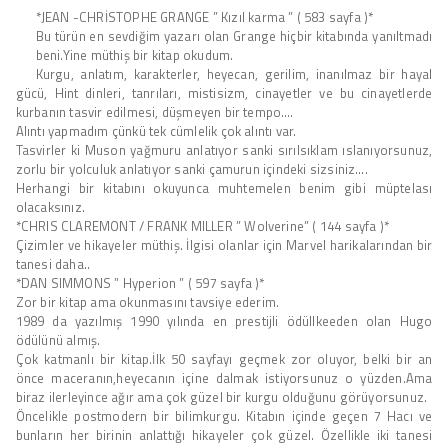
*JEAN -CHRİSTOPHE GRANGE ” Kızıl karma ” ( 583 sayfa )*
Bu türün en sevdiğim yazarı olan Grange hiçbir kitabında yanıltmadı
beni.Yine müthiş bir kitap okudum.
Kurgu, anlatım, karakterler, heyecan, gerilim, inanılmaz bir hayal
gücü, Hint dinleri, tanrıları, mistisizm, cinayetler ve bu cinayetlerde
kurbanın tasvir edilmesi, düşmeyen bir tempo….
Alıntı yapmadım çünkü tek cümlelik çok alıntı var.
Tasvirler ki Muson yağmuru anlatıyor sanki sırılsıklam ıslanıyorsunuz,
zorlu bir yolculuk anlatıyor sanki çamurun içindeki sizsiniz….
Herhangi bir kitabını okuyunca muhtemelen benim gibi müptelası
olacaksınız.
*CHRIS CLAREMONT / FRANK MILLER ” Wolverine” ( 144 sayfa )*
Çizimler ve hikayeler müthiş. İlgisi olanlar için Marvel harikalarından bir
tanesi daha..
*DAN SIMMONS ” Hyperion ” ( 597 sayfa )*
Zor bir kitap ama okunmasını tavsiye ederim.
1989 da yazılmış 1990 yılında en prestijli ödüllkeeden olan Hugo
ödülünü almış.
Çok katmanlı bir kitap.İlk 50 sayfayı geçmek zor oluyor, belki bir an
önce maceranın,heyecanın içine dalmak istiyorsunuz o yüzden.Ama
biraz ilerleyince ağır ama çok güzel bir kurgu olduğunu görüyorsunuz.
Öncelikle postmodern bir bilimkurgu. Kitabın içinde geçen 7 Hacı ve
bunların her birinin anlattığı hikayeler çok güzel. Özellikle iki tanesi