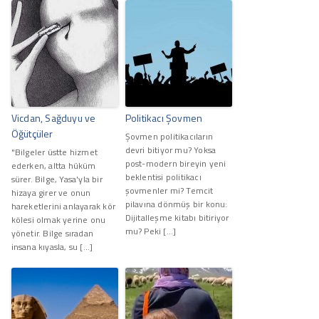
Vicdan, Sağduyu ve
Politikacı Şovmen
Öğütçüler
Şovmen politikacıların
devri bitiyor mu? Yoksa
"Bilgeler üstte hizmet
post-modern bireyin yeni
ederken, altta hüküm
beklentisi politikacı
sürer. Bilge, Yasa'yla bir
şovmenler mi? Temcit
hizaya girer ve onun
pilavına dönmüş bir konu:
hareketlerini anlayarak kör
Dijitalleşme kitabı bitiriyor
kölesi olmak yerine onu
mu? Peki […]
yönetir. Bilge sıradan
insana kıyasla, su […]