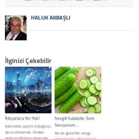
HALUK AKBAŞLI
İlginizi Çekebilir
İhtiyarlara Yer Yok!
Sevgili Salatalık; Seni
Seviyorum…
İnternetin yararlı olduğunu
da unutmamalı. Ondan
Ne de güzeldir; sevgi,
sadece eğlence amacıyla
insanın içini ısıtan sıcacık