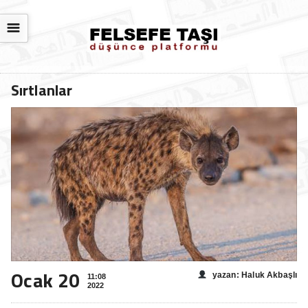
☰
Sırtlanlar
Ocak 20
yazan: Haluk Akbaşlı
11:08
2022