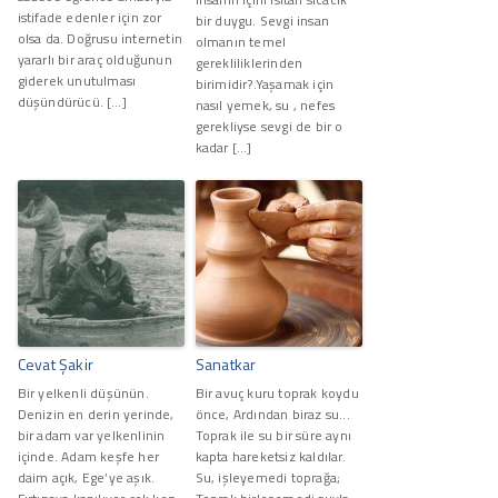
istifade edenler için zor
bir duygu. Sevgi insan
olsa da. Doğrusu internetin
olmanın temel
yararlı bir araç olduğunun
gerekliliklerinden
giderek unutulması
birimidir?.Yaşamak için
düşündürücü. […]
nasıl yemek, su , nefes
gerekliyse sevgi de bir o
kadar […]
Cevat Şakir
Sanatkar
Bir yelkenli düşünün.
Bir avuç kuru toprak koydu
Denizin en derin yerinde,
önce, Ardından biraz su...
bir adam var yelkenlinin
Toprak ile su bir süre aynı
içinde. Adam keşfe her
kapta hareketsiz kaldılar.
daim açık, Ege’ye aşık.
Su, işleyemedi toprağa;