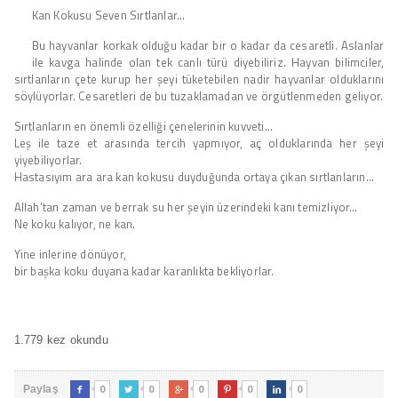
Kan Kokusu Seven Sırtlanlar…
Bu hayvanlar korkak olduğu kadar bir o kadar da cesaretli. Aslanlar
ile kavga halinde olan tek canlı türü diyebiliriz. Hayvan bilimciler,
sırtlanların çete kurup her şeyi tüketebilen nadir hayvanlar olduklarını
söylüyorlar. Cesaretleri de bu tuzaklamadan ve örgütlenmeden geliyor.
Sırtlanların en önemli özelliği çenelerinin kuvveti…
Leş ile taze et arasında tercih yapmıyor, aç olduklarında her şeyi
yiyebiliyorlar.
Hastasıyım ara ara kan kokusu duyduğunda ortaya çıkan sırtlanların…
Allah’tan zaman ve berrak su her şeyin üzerindeki kanı temizliyor…
Ne koku kalıyor, ne kan.
Yine inlerine dönüyor,
bir başka koku duyana kadar karanlıkta bekliyorlar.
1.779 kez okundu
0
0
0
0
0
Paylaş




