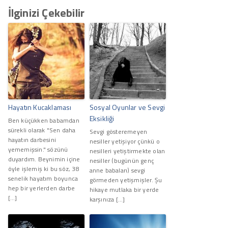
İlginizi Çekebilir
Hayatın Kucaklaması
Sosyal Oyunlar ve Sevgi
Eksikliği
Ben küçükken babamdan
sürekli olarak "Sen daha
Sevgi gösteremeyen
hayatın darbesini
nesiller yetişiyor çünkü o
yememişsin." sözünü
nesilleri yetiştirmekte olan
duyardım. Beynimin içine
nesiller (bugünün genç
öyle işlemiş ki bu söz, 38
anne babaları) sevgi
senelik hayatım boyunca
görmeden yetişmişler. Şu
hep bir yerlerden darbe
hikaye mutlaka bir yerde
[…]
karşınıza […]