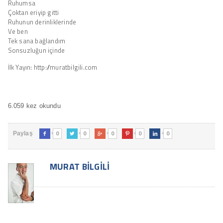
Ruhumsa
Çoktan eriyip gitti
Ruhunun derinliklerinde
Ve ben
Tek sana bağlandım
Sonsuzluğun içinde
İlk Yayın: http://muratbilgili.com
6.059 kez okundu
0
0
0
0
0
Paylaş





MURAT BILGILI