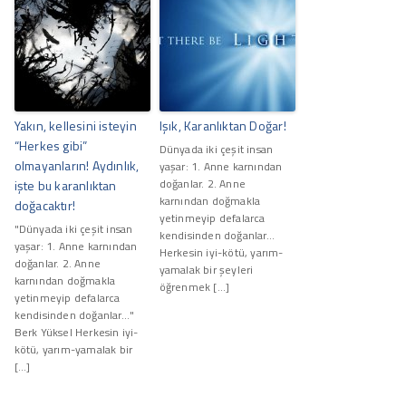
Yakın, kellesini isteyin
Işık, Karanlıktan Doğar!
“Herkes gibi”
Dünyada iki çeşit insan
olmayanların! Aydınlık,
yaşar: 1. Anne karnından
doğanlar. 2. Anne
işte bu karanlıktan
karnından doğmakla
doğacaktır!
yetinmeyip defalarca
"Dünyada iki çeşit insan
kendisinden doğanlar…
yaşar: 1. Anne karnından
Herkesin iyi-kötü, yarım-
doğanlar. 2. Anne
yamalak bir şeyleri
karnından doğmakla
öğrenmek […]
yetinmeyip defalarca
kendisinden doğanlar…"
Berk Yüksel Herkesin iyi-
kötü, yarım-yamalak bir
[…]