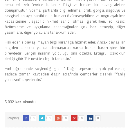
heba edilerek fevrice kullanılır. Bilgi ve birikim bir savaş aletine
dönüşmüştür. Normal şartlarda bilgi edinme, idrak, görgü, sağduyu ve
sezgisel anlayış sahibi olup bunları özümseyebilme ve uygulayabilme
kapasitesine ulaşabilip hikmet sahibi olması gerekirken. Yol kesici
özümseme ve uygulama basamağından çok haz etmeyip, diğer
yaşamlara, diğer yolculara tahakküm eder.
Hak edenle paylaşılmayan bilgi karanlığa hizmet eder. Ancak paylaşılan
bilgiden alınacak ya da alınmayacak varsa bunun kararı yine hür
bireydedir. Gerçek insanın yolculuğu ona özeldir. Ertuğrul Özkök’ün
dediği gibi: “Bir nevi tek kişilik tarikattır.”
Hint öğretisinde söylendiği gibi: “ Dağın tepesine birçok yol vardır,
sadece zaman kaybeden dağın etrafında çemberler çizerek “Yanlış
yoldasın!” diyenlerdir.”
5.932 kez okundu
0
0
0
0
0
Paylaş




