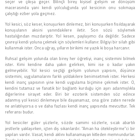
seçer ve çıkışa geçer. Bilinçli birey kişisel gelişim ve dönüşüm
macerasında yani kendi yolculuğunda yol kesicinin onu sokmaya
çalıştığı ezber yola geçmez.
Yol kesici, söz keser, konuşurken dinlemez, biri konuşurken fısıldayarak
konuşulanın aksini yanındakilere iletir. Son sözü söylemek
hastalığından muzdariptir. Yol kesen, paylaşımcı da değildir. Sadece
çevreyi kendi yoluna çekmek için söylemleri kullanır. Bilgiyi bir silah gibi
kullanmak ister. Onca uğraş, yılların birikimi ne yazık ki boşa harcanır.
Ruhsal gelişim yolunda olan birey her öğretiyi, inanç sistemini bilmek
ister. Kimi kendine daha yakın gelirken, kimi ise o kadar yakın
gelmeyebilir. Yol kesici seçtiği gelişim yolunun yapısını, düşünce
sistemini, uygulamalarını farklı yoldakilere benimsetmek ister. Herkesi
kendi inanç yapısının yine kendi uygulama biçimine çekmek ister. O,
kendini tutamaz ve fanatik bir bağlantı kurduğu için aşırı adanmışlıkla
diğerlerine sirayet eder. Biri bir ezoterik sistemden söz edince
adanmış yol kesici dinlemeye bile dayanamaz, ona göre zaten nerede
ne anlatılıyorsa o ve daha fazlası kendi inanç yapısında mevcuttur. Tek
referansı budur.
Yol kesiciler güler yüzlerle, sözde samimi sözlerle, sıcak abartılı
jestlerle yaklaşırken, içten diş sıkanlardır. “Aman ha ötekileştirme”ci bir
yapıları vardır. Vasat, kendi aklını kullanamayan kitleden memnundurlar.