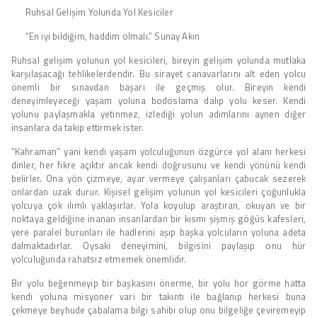
Ruhsal Gelişim Yolunda Yol Kesiciler
“En iyi bildiğim, haddim olmalı.” Sunay Akın
Ruhsal gelişim yolunun yol kesicileri, bireyin gelişim yolunda mutlaka
karşılaşacağı tehlikelerdendir. Bu sirayet canavarlarını alt eden yolcu
önemli bir sınavdan başarı ile geçmiş olur. Bireyin kendi
deneyimleyeceği yaşam yoluna bodoslama dalıp yolu keser. Kendi
yolunu paylaşmakla yetinmez, izlediği yolun adımlarını aynen diğer
insanlara da takip ettirmek ister.
“Kahraman” yani kendi yaşam yolculuğunun özgürce yol alanı herkesi
dinler, her fikre açıktır ancak kendi doğrusunu ve kendi yönünü kendi
belirler. Ona yön çizmeye, ayar vermeye çalışanları çabucak sezerek
onlardan uzak durur. Kişisel gelişim yolunun yol kesicileri çoğunlukla
yolcuya çok ılımlı yaklaşırlar. Yola koyulup araştıran, okuyan ve bir
noktaya geldiğine inanan insanlardan bir kısmı şişmiş göğüs kafesleri,
yere paralel burunları ile hadlerini aşıp başka yolcuların yoluna adeta
dalmaktadırlar. Oysaki deneyimini, bilgisini paylaşıp onu hür
yolculuğunda rahatsız etmemek önemlidir.
Bir yolu beğenmeyip bir başkasını önerme, bir yolu hor görme hatta
kendi yoluna misyoner vari bir takıntı ile bağlanıp herkesi buna
çekmeye beyhude çabalama bilgi sahibi olup onu bilgeliğe çeviremeyip