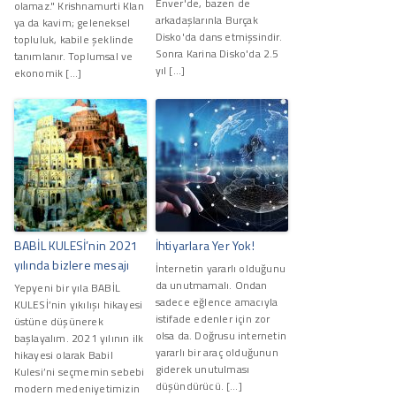
Enver'de, bazen de
olamaz." Krishnamurti Klan
arkadaşlarınla Burçak
ya da kavim; geleneksel
Disko'da dans etmişsindir.
topluluk, kabile şeklinde
Sonra Karina Disko'da 2.5
tanımlanır. Toplumsal ve
yıl […]
ekonomik […]
BABİL KULESİ’nin 2021
İhtiyarlara Yer Yok!
yılında bizlere mesajı
İnternetin yararlı olduğunu
da unutmamalı. Ondan
Yepyeni bir yıla BABİL
sadece eğlence amacıyla
KULESİ’nin yıkılışı hikayesi
istifade edenler için zor
üstüne düşünerek
olsa da. Doğrusu internetin
başlayalım. 2021 yılının ilk
yararlı bir araç olduğunun
hikayesi olarak Babil
giderek unutulması
Kulesi’ni seçmemin sebebi
düşündürücü. […]
modern medeniyetimizin