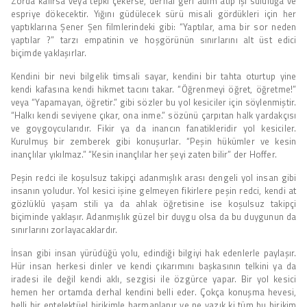
Zorda kalırsa veya tepki çekerse, derhal geri adım atıp işi sululuğa ve
espriye dökecektir. Yığını güdülecek sürü misali gördükleri için her
yaptıklarına Şener Şen filmlerindeki gibi: “Yaptılar, ama bir sor neden
yaptılar ?” tarzı empatinin ve hoşgörünün sınırlarını alt üst edici
biçimde yaklaşırlar.
Kendini bir nevi bilgelik timsali sayar, kendini bir tahta oturtup yine
kendi kafasına kendi hikmet tacını takar. “Öğrenmeyi öğret, öğretme!”
veya “Yapamayan, öğretir.” gibi sözler bu yol kesiciler için söylenmiştir.
“Halkı kendi seviyene çıkar, ona inme.” sözünü çarpıtan halk yardakçısı
ve goygoycularıdır. Fikir ya da inancın fanatikleridir yol kesiciler.
Kurulmuş bir zemberek gibi konuşurlar. “Peşin hükümler ve kesin
inançlılar yıkılmaz.” “Kesin inançlılar her şeyi zaten bilir” der Hoffer.
Peşin redci ile koşulsuz takipçi adanmışlık arası dengeli yol insan gibi
insanın yoludur. Yol kesici işine gelmeyen fikirlere peşin redci, kendi at
gözlüklü yaşam stili ya da ahlak öğretisine ise koşulsuz takipçi
biçiminde yaklaşır. Adanmışlık güzel bir duygu olsa da bu duygunun da
sınırlarını zorlayacaklardır.
İnsan gibi insan yürüdüğü yolu, edindiği bilgiyi hak edenlerle paylaşır.
Hür insan herkesi dinler ve kendi çıkarımını başkasının telkini ya da
iradesi ile değil kendi aklı, sezgisi ile özgürce yapar. Bir yol kesici
hemen her ortamda derhal kendini belli eder. Çokça konuşma hevesi,
belli bir entelektüel birikimle harmanlanır ve ne yazık ki tüm bu birikim