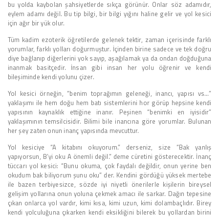
bu yolda kaybolan şahsiyetlerde sıkça görünür. Onlar söz adamıdır,
eylem adamı değil. Bu tip bilgi, bir bilgi yığını haline gelir ve yol kesici
için ağır bir yük olur.
Tüm kadim ezoterik öğretilerde gelenek tektir, zaman içerisinde farklı
yorumlar, farklı yolları doğurmuştur. İçinden birine sadece ve tek doğru
diye bağlanıp diğerlerini yok sayıp, aşağılamak ya da ondan doğduğuna
inanmak basitçedir. İnsan gibi insan her yolu öğrenir ve kendi
bileşiminde kendi yolunu çizer.
Yol kesici örneğin, “benim toprağımın geleneği, inancı, yapısı vs…”
yaklaşımı ile hem doğu hem batı sistemlerini hor görüp hepsine kendi
yapısının kaynaklık ettiğine inanır. Peşinen “benimki en iyisidir”
yaklaşımının temsilcisidir. Bilimi bile inancına göre yorumlar. Bulunan
her şey zaten onun inanç yapısında mevcuttur.
Yol kesiciye “A kitabını okuyorum.” derseniz, size “Bak yanlış
yapıyorsun, B’yi oku A önemli değil.” deme cüretini gösterecektir. İnanç
tüccarı yol kesici: “Bunu okuma, çok faydalı değildir, onun yerine ben
okudum bak biliyorum şunu oku” der. Kendini gördüğü yüksek mertebe
ile bazen terbiyesizce, sözde iyi niyetli önerilerle kişilerin bireysel
gelişim yollarına onun yoluna çekmek amacı ile sarkar. Dağın tepesine
çıkan onlarca yol vardır, kimi kısa, kimi uzun, kimi dolambaçlıdır. Birey
kendi yolculuğuna çıkarken kendi eksikliğini bilerek bu yollardan birini