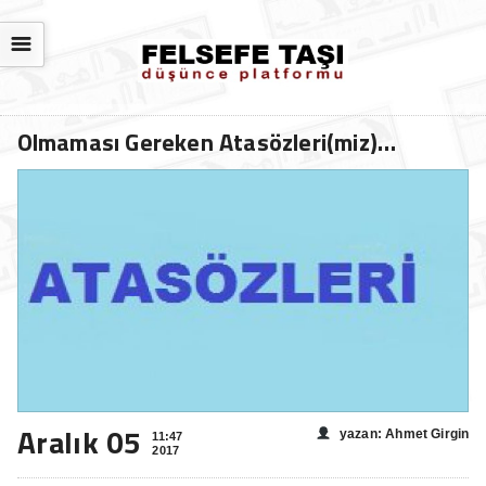
☰
Olmaması Gereken Atasözleri(miz)…
Aralık 05
yazan: Ahmet Girgin
11:47
2017