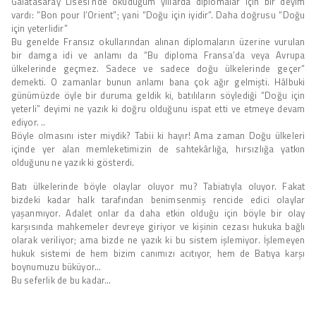
Galatasaray Lisesi’nde okuduğum yıllarda diplomalar için bir deyim
vardı: “Bon pour l’Orient”; yani “Doğu için iyidir”. Daha doğrusu “Doğu
için yeterlidir”
Bu genelde Fransız okullarından alınan diplomaların üzerine vurulan
bir damga idi ve anlamı da “Bu diploma Fransa’da veya Avrupa
ülkelerinde geçmez. Sadece ve sadece doğu ülkelerinde geçer”
demekti. O zamanlar bunun anlamı bana çok ağır gelmişti. Hâlbuki
günümüzde öyle bir duruma geldik ki, batılıların söylediği “Doğu için
yeterli” deyimi ne yazık ki doğru olduğunu ispat etti ve etmeye devam
ediyor. ..
Böyle olmasını ister miydik? Tabii ki hayır! Ama zaman Doğu ülkeleri
içinde yer alan memleketimizin de sahtekârlığa, hırsızlığa yatkın
olduğunu ne yazık ki gösterdi.
Batı ülkelerinde böyle olaylar oluyor mu? Tabiatıyla oluyor. Fakat
bizdeki kadar halk tarafından benimsenmiş rencide edici olaylar
yaşanmıyor. Adalet onlar da daha etkin olduğu için böyle bir olay
karşısında mahkemeler devreye giriyor ve kişinin cezası hukuka bağlı
olarak veriliyor; ama bizde ne yazık ki bu sistem işlemiyor. İşlemeyen
hukuk sistemi de hem bizim canımızı acıtıyor, hem de Batıya karşı
boynumuzu büküyor…
Bu seferlik de bu kadar…