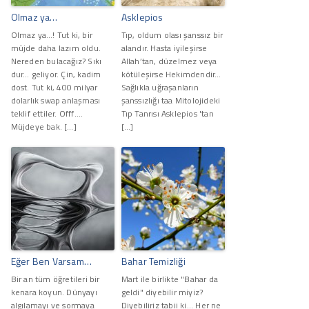
Olmaz ya…
Asklepios
Olmaz ya…! Tut ki, bir
Tıp, oldum olası şanssız bir
müjde daha lazım oldu.
alandır. Hasta iyileşirse
Nereden bulacağız? Sıkı
Allah’tan, düzelmez veya
dur… geliyor. Çin, kadim
kötüleşirse Hekimdendir…
dost. Tut ki, 400 milyar
Sağlıkla uğraşanların
dolarlık swap anlaşması
şanssızlığı taa Mitolojideki
teklif ettiler. Offf….
Tıp Tanrısı Asklepios 'tan
Müjdeye bak. […]
[…]
Eğer Ben Varsam…
Bahar Temizliği
Bir an tüm öğretileri bir
Mart ile birlikte "Bahar da
kenara koyun. Dünyayı
geldi" diyebilir miyiz?
algılamayı ve sormaya
Diyebiliriz tabii ki... Her ne