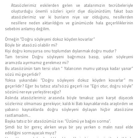
Atasözlerimiz eskilerden gelen ve atalarımızın tecrübeleriyle
oluşturduğu önemli sözleri içerir diye düşünürdüm; fakat bazı
atasözlerimiz var ki bunların niye var olduğunu, nesillerden
nesillere neden aktarıldığını ve günümüzde hala geçerliliklerinin
sebebini anlamış değilim.
Örneğin “Doğru söyleyeni dokuz köyden kovarlar”
Böyle bir atasözü olabilir mi?
Kişi doğru konuşursa onu toplumdan dışlanmak doğru mudur?
Tam tersine Doğru söyleyeni bağrımıza basıp, yalan söyleyeni
aramızda ayırmamız gerekmez mi?
Bu atasözünün tam tersi olan “ Yalancının mumu yatsıya kadar yanar”
sözü mü geçerlidir?
Yoksa yukarıdaki “Doğru söyleyeni dokuz köyden kovarlar” mı
geçerlidir? Eğer bu tatsız ata?sözü geçerli ise “Eğri otur, doğru söyle”
sözünü nereye yerleştireceğiz?
Aslında atasözlerimiz arasında böyle tenakuz yani karşıt düşecek
sözleriniz olmaması gerekiyor; kaldı ki Batı kaynaklarında araştırdım ve
yabancı kaynaklarda doğru söyleyeni dışlayan hiçbir atasözüne
rastlamadım…
Başka tatsız bir atasözümüz ise: “Üzümü ye bağını sorma”.
Şimdi biz bir gereç alırken veya bir şey yerken o malın nasıl elde
edildiğini sormayacak mıyız?