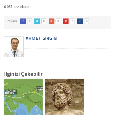
6.087 kez okundu
0
0
0
0
0
Paylaş





AHMET GIRGIN
İlginizi Çekebilir