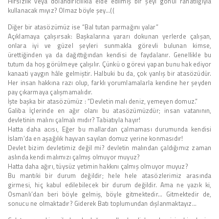
Hırsızlık veya dolandırıcılıkla elde edilmiş bir şeyi gönül rahatlığıyla
kullanacak mıyız? Olmaz böyle şey…((
Diğer bir atasözümüz ise “Bal tutan parmağını yalar”
Açıklamaya çalışırsak: Başkalarına yararı dokunan yerlerde çalışan,
onlara iyi ve güzel şeyleri sunmakla görevli bulunan kimse,
ürettiğinden ya da dağıttığından kendisi de faydalanır. Genellikle bu
tutum da hoş görülmeye çalışılır. Çünkü o görevi yapan bunu hak ediyor
kanaati yaygın hâle gelmiştir. Halbuki bu da, çok yanlış bir atasözüdür.
Her insan hakkına razı olup, farklı yorumlamalarla kendine her şeyden
pay çıkarmaya çalışmamalıdır.
İşte başka bir atasözümüz : “Devletin malı deniz, yemeyen domuz.”
Galiba İçlerinde en ağır olanı bu atasözümüzdür; insan vatanının,
devletinin malını çalmalı mıdır? Tabiatıyla hayır!
Hatta daha acısı, Eğer bu mallardan çalmaması durumunda kendisi
İslam’da en aşağılık hayvan sayılan domuz yerine konmasıdır!
Devlet bizim devletimiz değil mi? devletin malından çaldığımız zaman
aslında kendi malımızı çalmış olmuyor muyuz?
Hatta daha ağırı, tüysüz yetimin hakkını çalmış olmuyor muyuz?
Bu mantıki bir durum değildir; hele hele atasözlerimiz arasında
girmesi, hiç kabul edilebilecek bir durum değildir. Ama ne yazık ki,
Osmanlı’dan beri böyle gelmiş, böyle gitmektedir… Gitmektedir de,
sonucu ne olmaktadır? Giderek Batı toplumundan dışlanmaktayız…