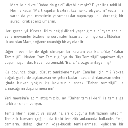
Mart ile birlikte “Bahar da geldi” diyebilir miyiz? Diyebiliriz tabii ki…
Her ne kadar “Mart kapıdan baktırır, kazma-kürek yaktırır” vecizimiz
varsa da yeni mevsimin yaramazlıklar yapmayıp uslu duracağı bir
süreci idrak ederiz umarım.
Her geçen yıl küresel iklim değişiklikleri yaşadığımız dünyamızda bu
sene mevsimler bizlere ne sürprizler hazırladı; bilmiyoruz… İlkbaharın
ilk ayı olan Mart, doğanın uyandığı bir ay olabilir.
Diğer mevsimler ile ilgili olmayan bir kavram var Bahar’da; “Bahar
Temizliği”… Neden “Yaz Temizliği” ya da “Kış Temizliği” yapılmaz diye
düşünmüşümdür. Neden bu temizlik “Bahar”a özgü anılagelmiş?
Kış boyunca doğru dürüst temizlenemeyen Cam’lar için mi? Yoksa
soğuk günlerde açılamayan ve yeteri kadar havalandırılamayan evlerin
içinde biriken yoğun kış kokusunun ancak “Bahar temizliği” ile
arınacağının düşünülmesi mi?
Yeni mevsim’e adım attığımız bu ay; “Bahar temizlikleri” ile temizliğe
farklı bir önem veriyor.
Temizliklerin somut ve soyut halleri olduğunu hatırlatmak istedim.
Temizlik kavramı çoğunlukla fiziki temizlik anlamında kullanılır. Evin,
camların, dolap içlerinin köşe-bucak temizlenmesi, kışlıkların bir