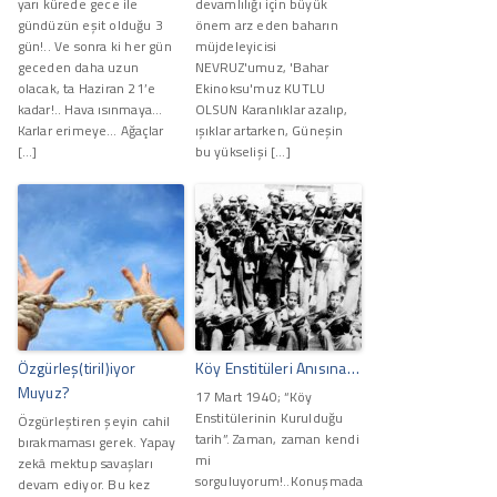
yarı kürede gece ile
devamlılığı için büyük
gündüzün eşit olduğu 3
önem arz eden baharın
gün!.. Ve sonra ki her gün
müjdeleyicisi
geceden daha uzun
NEVRUZ'umuz, 'Bahar
olacak, ta Haziran 21’e
Ekinoksu'muz KUTLU
kadar!.. Hava ısınmaya…
OLSUN Karanlıklar azalıp,
Karlar erimeye… Ağaçlar
ışıklar artarken, Güneşin
[…]
bu yükselişi […]
Özgürleş(tiril)iyor
Köy Enstitüleri Anısına…
Muyuz?
17 Mart 1940; “Köy
Enstitülerinin Kurulduğu
Özgürleştiren şeyin cahil
tarih”. Zaman, zaman kendi
bırakmaması gerek. Yapay
mi
zekâ mektup savaşları
sorguluyorum!..Konuşmada
devam ediyor. Bu kez