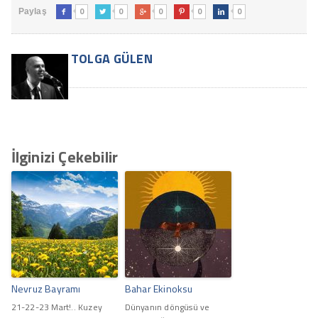
0
0
0
0
0
Paylaş





TOLGA GÜLEN
İlginizi Çekebilir
Nevruz Bayramı
Bahar Ekinoksu
21-22-23 Mart!.. Kuzey
Dünyanın döngüsü ve