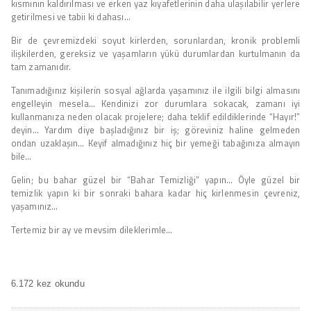
kısmının kaldırılması ve erken yaz kıyafetlerinin daha ulaşılabilir yerlere
getirilmesi ve tabii ki dahası…
Bir de çevremizdeki soyut kirlerden, sorunlardan, kronik problemli
ilişkilerden, gereksiz ve yaşamların yükü durumlardan kurtulmanın da
tam zamanıdır.
Tanımadığınız kişilerin sosyal ağlarda yaşamınız ile ilgili bilgi almasını
engelleyin mesela… Kendinizi zor durumlara sokacak, zamanı iyi
kullanmanıza neden olacak projelere; daha teklif edildiklerinde “Hayır!”
deyin… Yardım diye başladığınız bir iş; göreviniz haline gelmeden
ondan uzaklaşın… Keyif almadığınız hiç bir yemeği tabağınıza almayın
bile…
Gelin; bu bahar güzel bir “Bahar Temizliği” yapın… Öyle güzel bir
temizlik yapın ki bir sonraki bahara kadar hiç kirlenmesin çevreniz,
yaşamınız…
Tertemiz bir ay ve mevsim dileklerimle…
6.172 kez okundu