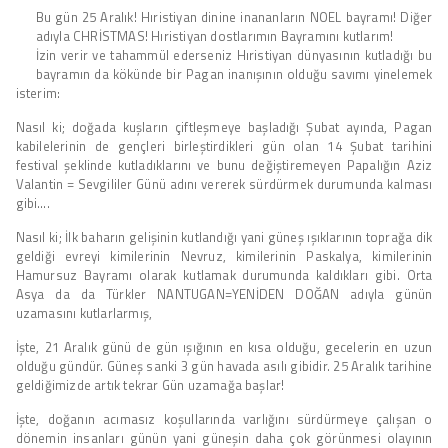
Bu gün 25 Aralık! Hıristiyan dinine inananların NOEL bayramı! Diğer
adıyla CHRİSTMAS! Hıristiyan dostlarımın Bayramını kutlarım!
İzin verir ve tahammül ederseniz Hıristiyan dünyasının kutladığı bu
bayramın da kökünde bir Pagan inanışının olduğu savımı yinelemek
isterim:
Nasıl ki; doğada kuşların çiftleşmeye başladığı Şubat ayında, Pagan
kabilelerinin de gençleri birleştirdikleri gün olan 14 Şubat tarihini
festival şeklinde kutladıklarını ve bunu değiştiremeyen Papalığın Aziz
Valantin = Sevgililer Günü adını vererek sürdürmek durumunda kalması
gibi….
Nasıl ki; İlk baharın gelişinin kutlandığı yani güneş ışıklarının toprağa dik
geldiği evreyi kimilerinin Nevruz, kimilerinin Paskalya, kimilerinin
Hamursuz Bayramı olarak kutlamak durumunda kaldıkları gibi. Orta
Asya da da Türkler NANTUGAN=YENİDEN DOĞAN adıyla günün
uzamasını kutlarlarmış,
İşte, 21 Aralık günü de gün ışığının en kısa olduğu, gecelerin en uzun
olduğu gündür. Güneş sanki 3 gün havada asılı gibidir. 25 Aralık tarihine
geldiğimizde artık tekrar Gün uzamağa başlar!
İşte, doğanın acımasız koşullarında varlığını sürdürmeye çalışan o
dönemin insanları günün yani güneşin daha çok görünmesi olayının