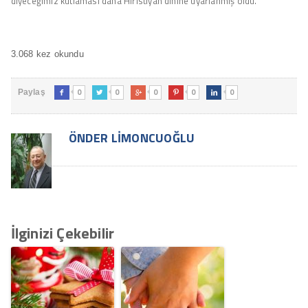
diyeceğimiz kutlaması daha Hıristiyan dinine uyarlanmış oldu.
3.068 kez okundu
0
0
0
0
0
Paylaş





ÖNDER LIMONCUOĞLU
İlginizi Çekebilir