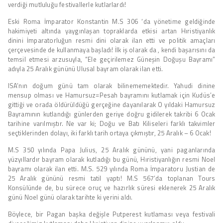
verdiği mutluluğu festivallerle kutlarlardı!
Eski Roma İmparator Konstantin M.S 306 ‘da yönetime geldiğinde
hakimiyeti altında yaygınlaşan topraklarda etkisi artan Hıristiyanlık
dinini İmparatorluğun resmi dini olarak ilan etti ve politik amaçları
çerçevesinde de kullanmaya başladı! İlk iş olarak da , kendi başarısını da
temsil etmesi arzusuyla, “Ele geçirilemez Güneşin Doğuşu Bayramı”
adıyla 25 Aralık gününü Ulusal bayram olarak ilan etti.
ISA’nın doğum günü tam olarak bilinememektedir. Yahudi dinine
mensup olması ve Hamursuz=Pesah bayramını kutlamak için Kudüs’e
gittiği ve orada öldürüldüğü gerçeğine dayanılarak O yıldaki Hamursuz
Bayramının kutlandığı günlerden geriye doğru gidilerek takribi 6 Ocak
tarihine varılmıştır. Ne var ki; Doğu ve Batı Kiliseleri farklı takvimler
seçtiklerinden dolayı, iki farklı tarih ortaya çıkmıştır, 25 Aralık – 6 Ocak!
M.S 350 yılında Papa Julius, 25 Aralık gününü, yani paganlarında
yüzyıllardır bayram olarak kutladığı bu günü, Hıristiyanlığın resmi Noel
bayramı olarak ilan etti. M.S. 529 yılında Roma İmparatoru Justian de
25 Aralık gününü resmi tatil yaptı! M.S 567’da toplanan Tours
Konsülünde de, bu sürece oruç ve hazırlık süresi eklenerek 25 Aralık
günü Noel günü olarak tarihte ki yerini aldı.
Böylece, bir Pagan başka değişle Putperest kutlaması veya festivali