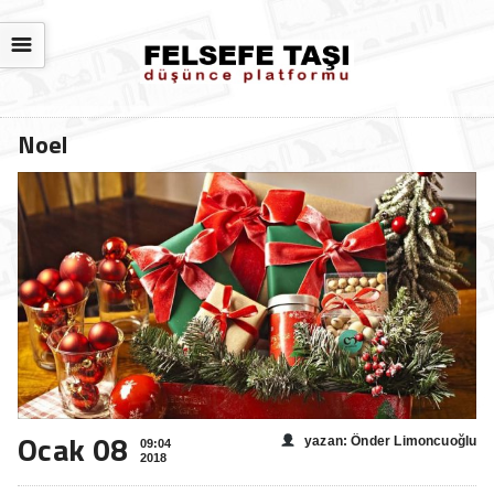
☰
Noel
Ocak 08
yazan: Önder Limoncuoğlu
09:04
2018