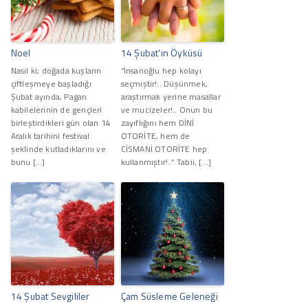
Noel
14 Şubat’ın Öyküsü
Nasıl ki; doğada kuşların
“İnsanoğlu hep kolayı
çiftleşmeye başladığı
seçmiştir!.. Düşünmek,
Şubat ayında, Pagan
araştırmak yerine masallar
kabilelerinin de gençleri
ve mucizeler!.. Onun bu
birleştirdikleri gün olan 14
zayıflığını hem DİNİ
Aralık tarihini festival
OTORİTE, hem de
şeklinde kutladıklarını ve
CİSMANİ OTORİTE hep
bunu […]
kullanmıştır!..” Tabii, […]
14 Şubat Sevgililer
Çam Süsleme Geleneği