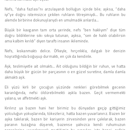
Nefs, “daha fazlası”nı arzulayandı bolluğun içinde bile; aşksa, “daha
iyi”ye doğru istemsizce çekilen ruhların titreşimiydi… Bu ruhların bu
alemde birbirine dokunuşlarıydı en umulmadık anlarda…
Büyük bir kavganın tam orta yerinde, nefs “ben haklıyım” diye tüm
doğru bildiklerine sıkı sıkıya tutunan, aşksa, “sen de haklı olabilirsin
ama kalbim kırıldı” diyen taraftı insanın ikileminde.
Nefs, kıskanmaktı delice. Öfkeyle, hırçınlıkla, dalgalı bir denizin
hoyratlığında boğuşup durmaktı, en çok da kendinle.
Aşk, teslimiyetle ait olmaktı… Ait olduğunu bildiğin bir ruhun, ve hatta
daha büyük bir gücün bir parçasının o en güzel suretine, damla damla
akmaktı aşk.
Eli yüzü kirli bir çocuğun yüzünde renkleri görebilmek gecenin
karanlığında, nefsi öldürebilmekti aşkla bazen. Geçit vermemekti
yalana, ve affetmekti aşk.
Kırılırız ya bazen hani her birimiz bu dünyadan geçip gittiğimiz
yolculuğun yokuşlarında, tökezleriz, hatta bazen yuvarlanırız. Bazen bir
aşka takılarak, bazen bir kariyerin zirvesinden yere çakılarak, bazen
paranın tuzağına düşerek, bazense yalnızca kendi ruhumuzun
pençelerine yuvarlanarak geçtiğimiz bu sınavlar; işte hepsi, nefsin