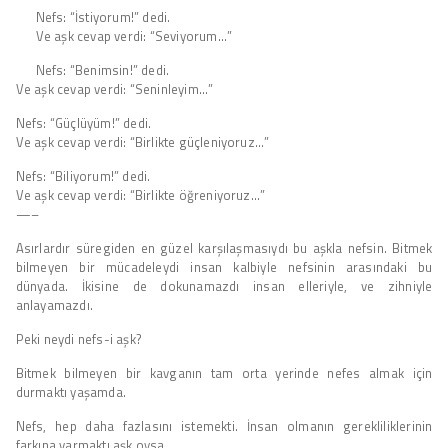
Nefs: “İstiyorum!” dedi.
Ve aşk cevap verdi: “Seviyorum…”
Nefs: “Benimsin!” dedi.
Ve aşk cevap verdi: “Seninleyim…”
Nefs: “Güçlüyüm!” dedi.
Ve aşk cevap verdi: “Birlikte güçleniyoruz…”
Nefs: “Biliyorum!” dedi.
Ve aşk cevap verdi: “Birlikte öğreniyoruz…”
—–
Asırlardır süregiden en güzel karşılaşmasıydı bu aşkla nefsin. Bitmek
bilmeyen bir mücadeleydi insan kalbiyle nefsinin arasındaki bu
dünyada. İkisine de dokunamazdı insan elleriyle, ve zihniyle
anlayamazdı.
Peki neydi nefs-i aşk?
Bitmek bilmeyen bir kavganın tam orta yerinde nefes almak için
durmaktı yaşamda.
Nefs, hep daha fazlasını istemekti. İnsan olmanın gerekliliklerinin
farkına varmaktı aşk oysa.