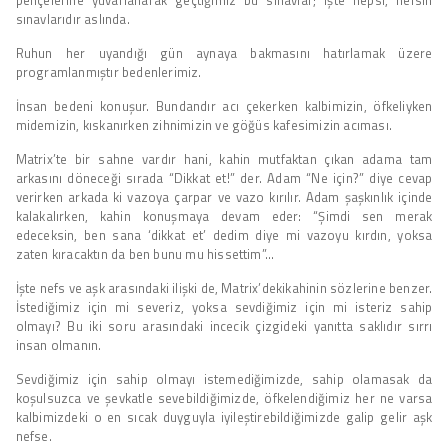
sınavlarıdır aslında.
Ruhun her uyandığı gün aynaya bakmasını hatırlamak üzere
programlanmıştır bedenlerimiz.
İnsan bedeni konuşur. Bundandır acı çekerken kalbimizin, öfkeliyken
midemizin, kıskanırken zihnimizin ve göğüs kafesimizin acıması.
Matrix’te bir sahne vardır hani, kahin mutfaktan çıkan adama tam
arkasını döneceği sırada “Dikkat et!” der. Adam “Ne için?” diye cevap
verirken arkada ki vazoya çarpar ve vazo kırılır. Adam şaşkınlık içinde
kalakalırken, kahin konuşmaya devam eder: “Şimdi sen merak
edeceksin, ben sana ‘dikkat et’ dedim diye mi vazoyu kırdın, yoksa
zaten kıracaktın da ben bunu mu hissettim”…
İşte nefs ve aşk arasındaki ilişki de, Matrix’dekikahinin sözlerine benzer.
İstediğimiz için mi severiz, yoksa sevdiğimiz için mi isteriz sahip
olmayı? Bu iki soru arasındaki incecik çizgideki yanıtta saklıdır sırrı
insan olmanın.
Sevdiğimiz için sahip olmayı istemediğimizde, sahip olamasak da
koşulsuzca ve şevkatle sevebildiğimizde, öfkelendiğimiz her ne varsa
kalbimizdeki o en sıcak duyguyla iyileştirebildiğimizde galip gelir aşk
nefse.