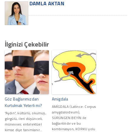
DAMLA AKTAN
İlginizi Çekebilir
Göz Bağlarımızdan
Amigdala
Kurtulmak Yeterli mi?
AMİGDALA (Latince: Corpus
amygdaloideum),
“Aydın”, kültürlü, okumuş,
SÜRÜNGEN BEYİN ile
görgülü, ileri düşünceli,
bağlantılıdır ve bu
münevver, entelektüel
kombinasyon, KORKU yolu
kimse diye tanımlanır...