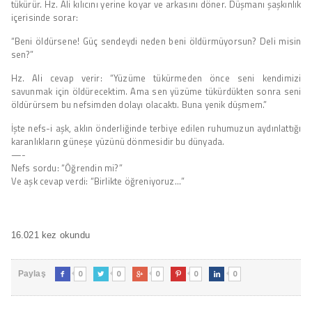
tükürür. Hz. Ali kılıcını yerine koyar ve arkasını döner. Düşmanı şaşkınlık
içerisinde sorar:
“Beni öldürsene! Güç sendeydi neden beni öldürmüyorsun? Deli misin
sen?”
Hz. Ali cevap verir: “Yüzüme tükürmeden önce seni kendimizi
savunmak için öldürecektim. Ama sen yüzüme tükürdükten sonra seni
öldürürsem bu nefsimden dolayı olacaktı. Buna yenik düşmem.”
İşte nefs-i aşk, aklın önderliğinde terbiye edilen ruhumuzun aydınlattığı
karanlıkların güneşe yüzünü dönmesidir bu dünyada.
—-
Nefs sordu: “Öğrendin mi?”
Ve aşk cevap verdi: “Birlikte öğreniyoruz…”
16.021 kez okundu
0
0
0
0
0
Paylaş




