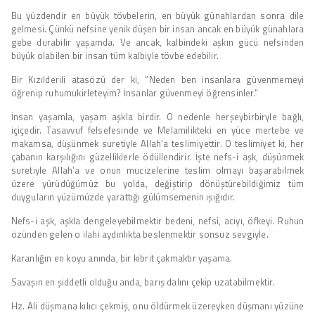
Bu yüzdendir en büyük tövbelerin, en büyük günahlardan sonra dile
gelmesi. Çünkü nefsine yenik düşen bir insan ancak en büyük günahlara
gebe durabilir yaşamda. Ve ancak, kalbindeki aşkın gücü nefsinden
büyük olabilen bir insan tüm kalbiyle tövbe edebilir.
Bir Kızılderili atasözü der ki, “Neden ben insanlara güvenmemeyi
öğrenip ruhumukirleteyim? İnsanlar güvenmeyi öğrensinler.”
İnsan yaşamla, yaşam aşkla birdir. O nedenle herşeybirbiryle bağlı,
içiçedir. Tasavvuf felsefesinde ve Melamilikteki en yüce mertebe ve
makamsa, düşünmek suretiyle Allah’a teslimiyettir. O teslimiyet ki, her
çabanın karşılığını güzelliklerle ödüllendirir. İşte nefs-i aşk, düşünmek
suretiyle Allah’a ve onun mucizelerine teslim olmayı başarabilmek
üzere yürüdüğümüz bu yolda, değiştirip dönüştürebildiğimiz tüm
duyguların yüzümüzde yarattığı gülümsemenin ışığıdır.
Nefs-i aşk, aşkla dengeleyebilmektir bedeni, nefsi, acıyı, öfkeyi. Ruhun
özünden gelen o ilahi aydınlıkta beslenmektir sonsuz sevgiyle.
Karanlığın en koyu anında, bir kibrit çakmaktır yaşama.
Savaşın en şiddetli olduğu anda, barış dalını çekip uzatabilmektir.
Hz. Ali düşmana kılıcı çekmiş, onu öldürmek üzereyken düşmanı yüzüne