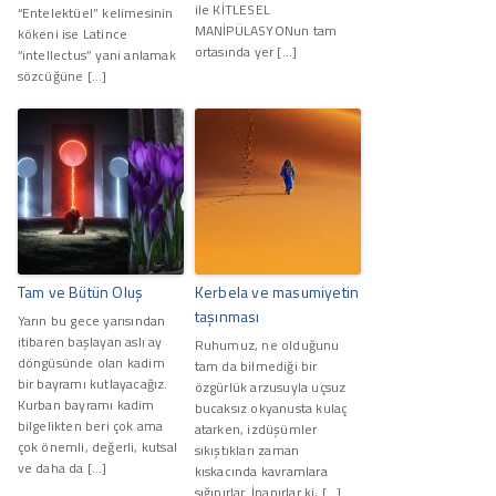
ile KİTLESEL
“Entelektüel” kelimesinin
MANİPÜLASYONun tam
kökeni ise Latince
ortasında yer […]
“intellectus” yani anlamak
sözcüğüne […]
Tam ve Bütün Oluş
Kerbela ve masumiyetin
taşınması
Yarın bu gece yarısından
itibaren başlayan aslı ay
Ruhumuz, ne olduğunu
döngüsünde olan kadim
tam da bilmediği bir
bir bayramı kutlayacağız.
özgürlük arzusuyla uçsuz
Kurban bayramı kadim
bucaksız okyanusta kulaç
bilgelikten beri çok ama
atarken, izdüşümler
çok önemli, değerli, kutsal
sıkıştıkları zaman
ve daha da […]
kıskacında kavramlara
sığınırlar. İnanırlar ki, […]