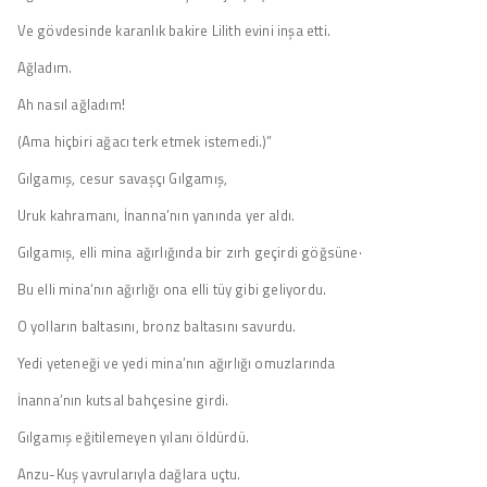
Ve gövdesinde karanlık bakire Lilith evini inşa etti.
Ağladım.
Ah nasıl ağladım!
(Ama hiçbiri ağacı terk etmek istemedi.)”
Gılgamış, cesur savaşçı Gılgamış,
Uruk kahramanı, İnanna’nın yanında yer aldı.
Gılgamış, elli mina ağırlığında bir zırh geçirdi göğsüne·
Bu elli mina’nın ağırlığı ona elli tüy gibi geliyordu.
O yolların baltasını, bronz baltasını savurdu.
Yedi yeteneği ve yedi mina’nın ağırlığı omuzlarında
İnanna’nın kutsal bahçesine girdi.
Gılgamış eğitilemeyen yılanı öldürdü.
Anzu-Kuş yavrularıyla dağlara uçtu.