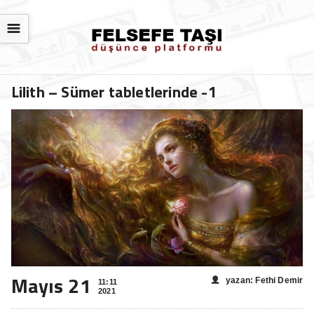
☰
Lilith – Sümer tabletlerinde -1
Mayıs 21
yazan: Fethi Demir
11:11
2021