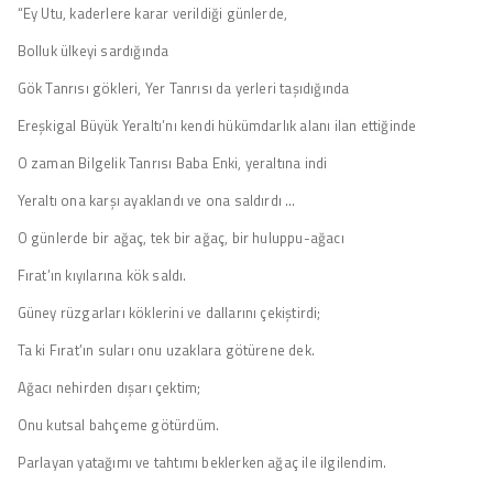
“Ey Utu, kaderlere karar verildiği günlerde,
Bolluk ülkeyi sardığında
Gök Tanrısı gökleri, Yer Tanrısı da yerleri taşıdığında
Ereşkigal Büyük Yeraltı’nı kendi hükümdarlık alanı ilan ettiğinde
O zaman Bilgelik Tanrısı Baba Enki, yeraltına indi
Yeraltı ona karşı ayaklandı ve ona saldırdı …
O günlerde bir ağaç, tek bir ağaç, bir huluppu-ağacı
Fırat’ın kıyılarına kök saldı.
Güney rüzgarları köklerini ve dallarını çekiştirdi;
Ta ki Fırat’ın suları onu uzaklara götürene dek.
Ağacı nehirden dışarı çektim;
Onu kutsal bahçeme götürdüm.
Parlayan yatağımı ve tahtımı beklerken ağaç ile ilgilendim.