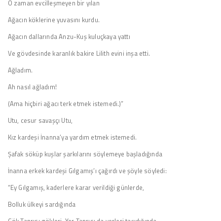
O zaman evcilleşmeyen bir yılan
Ağacın köklerine yuvasını kurdu.
Ağacın dallarında Anzu-Kuş kuluçkaya yattı
Ve gövdesinde karanlık bakire Lilith evini inşa etti.
Ağladım.
Ah nasıl ağladım!
(Ama hiçbiri ağacı terk etmek istemedi.)”
Utu, cesur savaşçı Utu,
Kız kardeşi İnanna’ya yardım etmek istemedi.
Şafak söküp kuşlar şarkılarını söylemeye başladığında
İnanna erkek kardeşi Gılgamış’ı çağırdı ve şöyle söyledi:
“Ey Gılgamış, kaderlere karar verildiği günlerde,
Bolluk ülkeyi sardığında
Gök Tanrısı gökleri, Yer Tanrısı da yerleri taşıdığında