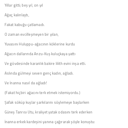
Yıllar gitti; beş yıl, on yıl
Ağaç kalınlaştı,
Fakat kabuğu çatlamadı.
O zaman evcilleşmeyen bir yılan,
Yuvasını Huluppu-ağacının köklerine kurdu
Ağacın dallarında Anzu-Kuş kuluçkaya yattı
Ve gövdesinde karanlık bakire lilith evini inşa etti.
Aslında gülmeyi seven genç kadın, ağladı.
Ve İnanna nasıl da ağladı!
(Fakat hiçbiri ağacını terk etmek istemiyordu.)
Şafak söküp kuşlar şarkılarını söylemeye başlarken
Güneş Tanrısı Utu, kraliyet yatak odasını terk ederken
İnanna erkek kardeşini yanına çağırarak şöyle konuştu: