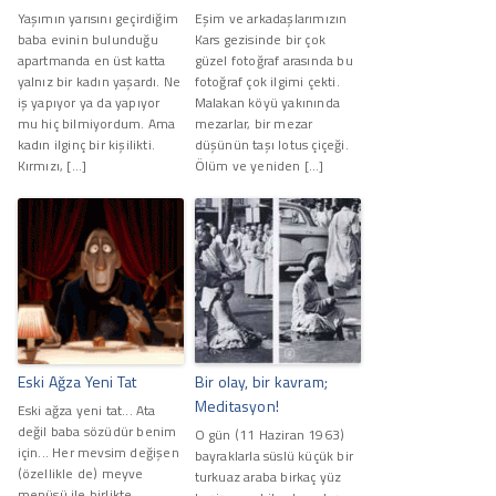
Yaşımın yarısını geçirdiğim
Eşim ve arkadaşlarımızın
baba evinin bulunduğu
Kars gezisinde bir çok
apartmanda en üst katta
güzel fotoğraf arasında bu
yalnız bir kadın yaşardı. Ne
fotoğraf çok ilgimi çekti.
iş yapıyor ya da yapıyor
Malakan köyü yakınında
mu hiç bilmiyordum. Ama
mezarlar, bir mezar
kadın ilginç bir kişilikti.
düşünün taşı lotus çiçeği.
Kırmızı, […]
Ölüm ve yeniden […]
Eski Ağza Yeni Tat
Bir olay, bir kavram;
Meditasyon!
Eski ağza yeni tat... Ata
değil baba sözüdür benim
O gün (11 Haziran 1963)
için... Her mevsim değişen
bayraklarla süslü küçük bir
(özellikle de) meyve
turkuaz araba birkaç yüz
menüsü ile birlikte