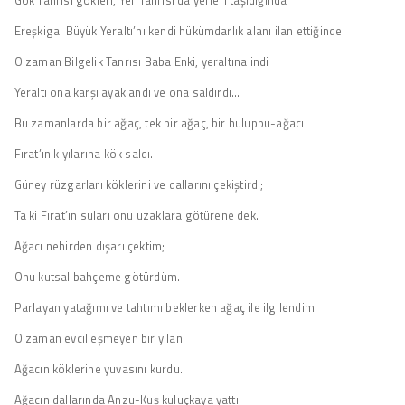
Ereşkigal Büyük Yeraltı’nı kendi hükümdarlık alanı ilan ettiğinde
O zaman Bilgelik Tanrısı Baba Enki, yeraltına indi
Yeraltı ona karşı ayaklandı ve ona saldırdı…
Bu zamanlarda bir ağaç, tek bir ağaç, bir huluppu-ağacı
Fırat’ın kıyılarına kök saldı.
Güney rüzgarları köklerini ve dallarını çekiştirdi;
Ta ki Fırat’ın suları onu uzaklara götürene dek.
Ağacı nehirden dışarı çektim;
Onu kutsal bahçeme götürdüm.
Parlayan yatağımı ve tahtımı beklerken ağaç ile ilgilendim.
O zaman evcilleşmeyen bir yılan
Ağacın köklerine yuvasını kurdu.
Ağacın dallarında Anzu-Kuş kuluçkaya yattı