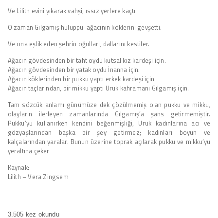
Ve Lilith evini yıkarak vahşi, ıssız yerlere kaçtı.
O zaman Gılgamış huluppu-ağacının köklerini gevşetti.
Ve ona eşlik eden şehrin oğulları, dallarını kestiler.
Ağacın gövdesinden bir taht oydu kutsal kız kardeşi için.
Ağacın gövdesinden bir yatak oydu İnanna için.
Ağacın köklerinden bir pukku yaptı erkek kardeşi için.
Ağacın taçlarından, bir mikku yaptı Uruk kahramanı Gılgamış için.
Tam sözcük anlamı günümüze dek çözülmemiş olan pukku ve mikku,
olayların ilerleyen zamanlarında Gılgamış’a şans getirmemiştir.
Pukku’yu kullanırken kendini beğenmişliği, Uruk kadınlarına acı ve
gözyaşlarından başka bir şey getirmez; kadınları boyun ve
kalçalarından yaralar. Bunun üzerine toprak açılarak pukku ve mikku’yu
yeraltına çeker
Kaynak:
Lilith – Vera Zingsem
3.505 kez okundu