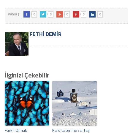
0
0
0
0
0
Paylaş





FETHI DEMIR
İlginizi Çekebilir
Farklı Olmak
Kars’ta bir mezar taşı