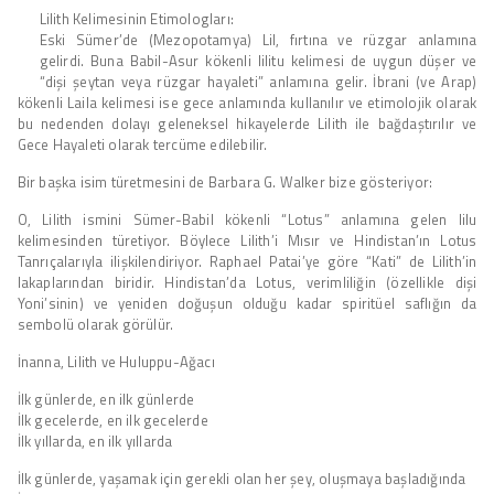
Lilith Kelimesinin Etimologları:
Eski Sümer’de (Mezopotamya) Lil, fırtına ve rüzgar anlamına
gelirdi. Buna Babil-Asur kökenli lilitu kelimesi de uygun düşer ve
“dişi şeytan veya rüzgar hayaleti” anlamına gelir. İbrani (ve Arap)
kökenli Laila kelimesi ise gece anlamında kullanılır ve etimolojik olarak
bu nedenden dolayı geleneksel hikayelerde Lilith ile bağdaştırılır ve
Gece Hayaleti olarak tercüme edilebilir.
Bir başka isim türetmesini de Barbara G. Walker bize gösteriyor:
O, Lilith ismini Sümer-Babil kökenli “Lotus” anlamına gelen lilu
kelimesinden türetiyor. Böylece Lilith’i Mısır ve Hindistan’ın Lotus
Tanrıçalarıyla ilişkilendiriyor. Raphael Patai’ye göre “Kati” de Lilith’in
lakaplarından biridir. Hindistan’da Lotus, verimliliğin (özellikle dişi
Yoni’sinin) ve yeniden doğuşun olduğu kadar spiritüel saflığın da
sembolü olarak görülür.
İnanna, Lilith ve Huluppu-Ağacı
İlk günlerde, en ilk günlerde
İlk gecelerde, en ilk gecelerde
İlk yıllarda, en ilk yıllarda
İlk günlerde, yaşamak için gerekli olan her şey, oluşmaya başladığında