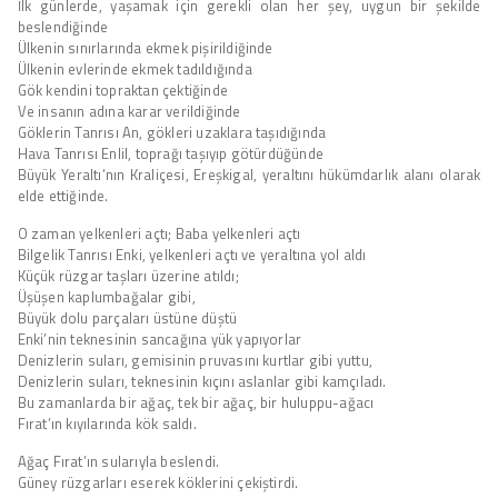
İlk günlerde, yaşamak için gerekli olan her şey, uygun bir şekilde
beslendiğinde
Ülkenin sınırlarında ekmek pişirildiğinde
Ülkenin evlerinde ekmek tadıldığında
Gök kendini topraktan çektiğinde
Ve insanın adına karar verildiğinde
Göklerin Tanrısı An, gökleri uzaklara taşıdığında
Hava Tanrısı Enlil, toprağı taşıyıp götürdüğünde
Büyük Yeraltı’nın Kraliçesi, Ereşkigal, yeraltını hükümdarlık alanı olarak
elde ettiğinde.
O zaman yelkenleri açtı; Baba yelkenleri açtı
Bilgelik Tanrısı Enki, yelkenleri açtı ve yeraltına yol aldı
Küçük rüzgar taşları üzerine atıldı;
Üşüşen kaplumbağalar gibi,
Büyük dolu parçaları üstüne düştü
Enki’nin teknesinin sancağına yük yapıyorlar
Denizlerin suları, gemisinin pruvasını kurtlar gibi yuttu,
Denizlerin suları, teknesinin kıçını aslanlar gibi kamçıladı.
Bu zamanlarda bir ağaç, tek bir ağaç, bir huluppu-ağacı
Fırat’ın kıyılarında kök saldı.
Ağaç Fırat’ın sularıyla beslendi.
Güney rüzgarları eserek köklerini çekiştirdi.