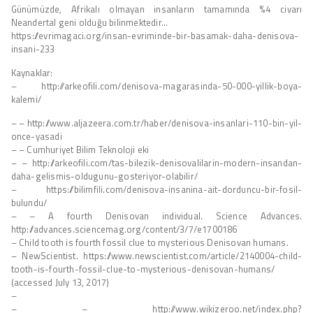
Günümüzde, Afrikalı olmayan insanların tamamında %4 civarı
Neandertal geni olduğu bilinmektedir…
https://evrimagaci.org/insan-evriminde-bir-basamak-daha-denisova-
insani-233
Kaynaklar:
– http://arkeofili.com/denisova-magarasinda-50-000-yillik-boya-
kalemi/
– – http://www.aljazeera.com.tr/haber/denisova-insanlari-110-bin-yil-
once-yasadi
– – Cumhuriyet Bilim Teknoloji eki
– – http://arkeofili.com/tas-bilezik-denisovalilarin-modern-insandan-
daha-gelismis-oldugunu-gosteriyor-olabilir/
– https://bilimfili.com/denisova-insanina-ait-dorduncu-bir-fosil-
bulundu/
– – A fourth Denisovan individual. Science Advances.
http://advances.sciencemag.org/content/3/7/e1700186
– Child tooth is fourth fossil clue to mysterious Denisovan humans.
– NewScientist. https://www.newscientist.com/article/2140004-child-
tooth-is-fourth-fossil-clue-to-mysterious-denisovan-humans/
(accessed July 13, 2017)
–
– – http://www.wikizeroo.net/index.php?