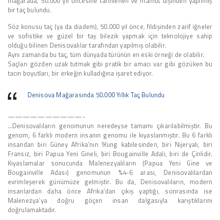
mağarada, 50.000 yıl öncesine tarihlenen ve mamut dişinden yapılmış
bir taç bulundu.
Söz konusu taç (ya da diadem), 50.000 yıl önce, fildişinden zarif iğneler
ve sofistike ve güzel bir taş bilezik yapmak için teknolojiye sahip
olduğu bilinen Denisovalılar tarafından yapılmış olabilir.
Aynı zamanda bu taç, tüm dünyada türünün en eski örneği de olabilir.
Saçları gözden uzak tutmak gibi pratik bir amacı var gibi gözüken bu
tacın boyutları, bir erkeğin kulladığına işaret ediyor.
Denisova Mağarasında 50.000 Yıllık Taç Bulundu
——————————-
…Denisovalıların genomunun neredeyse tamamı çıkarılabilmiştir. Bu
genom, 6 farklı modern insanın genomu ile kıyaslanmıştır. Bu 6 farklı
insandan biri Güney Afrika’nın !Kung kabilesinden, biri Nijeryalı, biri
Fransız, biri Papua Yeni Gineli, biri Bougainville Adalı, biri de Çinlidir.
Kıyaslamalar sonucunda Malenezyalıların (Papua Yeni Gine ve
Bougainville Adası) genomunun %4-6 arası, Denisovalılardan
evrimleşerek günümüze gelmiştir. Bu da, Denisovalıların, modern
insanlardan daha önce Afrika’dan çıkış yaptığı, sonrasında ise
Malenezya’ya doğru göçen insan dalgasıyla karıştıklarını
doğrulamaktadır.