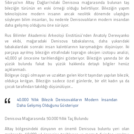
Sibirya’nın Altay Dağları’ndaki Denisova mağarasında bulunan taş
bileziğin türünün en eski örneği olduğu belirtiliyor. Bileziğin yapım
teknolojisine modern insanın ancak neolitik dönemde ulaştığını
söyleyen bilim insanları, bu nedenle Denisovalıların modern insandan
daha gelişmiş olduğunu öne sürüyor.
Rus Bilimler Akademisi Arkeoloji Enstitüsü’nden Anatoly Derevyanko
ve ekibi, mağaradaki Denisova tabakalarına, daha yukarıdaki
tabakalardaki sonraki insan kalıntılarının karışmadığını düşünüyor. İki
parçaya ayrılmış bileziğin etrafındaki toprağın oksijen izotopu analizi,
40,000 yıl öncesine tarihlendiğini gösteriyor. Bileziğin yanında bir de
yüzük bulundu fakat bu yüzük hakkında detaylı bilgiler henüz
açıklanmadı.
Bölgeye özgü olmayan ve uzaktan gelen klorit taşından yapılan bilezik,
oldukça kırılgan. Bileziğin sadece özel günlerde, bir elit kadın ya da
çocuk tarafından takıldığı düşünülüyor…
40.000 Yıllık Bilezik Denisovalıların Modern İnsandan
Daha Gelişmiş Olduğunu Gösteriyor
Denisova Mağarasında 50.000 Yıllık Taç Bulundu
Altay bölgesindeki dünyanın en önemli Denisova buluntu yeri olan