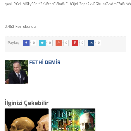
q=aHR0cHM6Ly90ci53aWtpcGVkaWEub3JnL3dpa2kvRGVuaXNvdmFfaW5zY
3.453 kez okundu
0
0
0
0
0
Paylaş





FETHI DEMIR
İlginizi Çekebilir