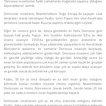
‘Denisova insanlarının farklı zamanlarda mağarada yaşamış olduğunu
düşündüklerini’ belirtti.
Denisovan insanlarını Neandertallerin Doğu Avrupa’da yaşayan uzak
akrabaları olarak tanımlayan Paabo, türün Papua Yeni Gine Avustralya
yerlilerine uzanacak kadar Asya’ya yayılmış olabileceğini söyledi.
Diğer bir sonuca göre de, dünya genelinde en fazla Denisova geni
taşıyan halk grubu Papua- Yeni Gineliler. Kalıtımlarının %6’sı bu ilkel
insana uzanıyor. 2010’da gerçekleştirilen geçici analizlerle de
günümüzdeki Güneydoğu Asya adalarında yaşayanların ve Avustralyalı
Aborjinlerin atalarının, bir zamanlar Denisova insanıyla karşılaşıp,
melezleşmiş olabileceklerini göstermişti. Denisova insanının çok fakir
bir genetik çeşitliliğe sahip olduğu da görüldü. Anlaşıldığı üzere bu
insan türünün popülasyonu çok kısa bir zaman içinde küçük bir gruptan
gelişmiş. Bu nedenle tüm bireylerin soyu çok az sayıda ataya uzanıyor
ve genetik olarak da birbirlerine çok benziyor.
Paabo, 50 bin yıl önce dünyada en az dört insan grubu olduğunu
belirterek bunları modern insanlar (Homo sapiens), Neandertaller,
Denisovan ve Homo floresiensis olarak belirtti. Geride kalan 20 bin
yılda ise sadece modern insan hayatta kalmayı başardı.
Denisovan insanlarının çok az da olsa aramızda olduğunu belirten
Paabo, daha çok bilgi edinerek günümüze ulaşan hastalıkların kökenini