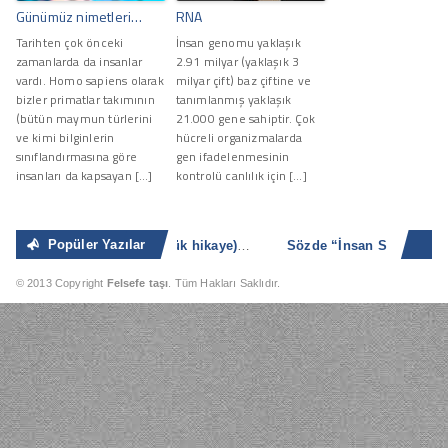
Günümüz nimetleri…
RNA
Tarihten çok önceki
İnsan genomu yaklaşık
zamanlarda da insanlar
2.91 milyar (yaklaşık 3
vardı. Homo sapiens olarak
milyar çift) baz çiftine ve
bizler primatlar takımının
tanımlanmış yaklaşık
(bütün maymun türlerini
21.000 gene sahiptir. Çok
ve kimi bilginlerin
hücreli organizmalarda
sınıflandırmasına göre
gen ifadelenmesinin
insanları da kapsayan […]
kontrolü canlılık için […]
Popüler Yazılar
n [...]
Hıyar Kokusu (küçük hikaye)
Yazın en sıcak zamanı. Temmuz devri
© 2013 Copyright
Felsefe taşı
. Tüm Hakları Saklıdır.