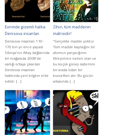
Evrimde gizemli halka:
Zihin, tüm maddenin
Denisova insanları
matrisidir!
Denisova insanları 110-
"Gerçekte madde yoktur.
170 bin yıl önce yaşadı
Tüm madde kaynağını bir
Sibirya'nın Altay dağlarında
atomun parçacığının
bir mağarada 2008'de
titreşimine neden olan ve
varlığı ortaya çıkarılan
bu küçük güneş sistemini
Denisova insanları
bir arada tutan bir
hakkında yeni bilgiler elde
kuvvetten alır. Bu gücün
edildi. […]
arkasında […]