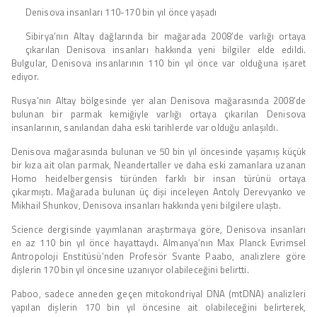
Denisova insanları 110-170 bin yıl önce yaşadı
Sibirya’nın Altay dağlarında bir mağarada 2008’de varlığı ortaya
çıkarılan Denisova insanları hakkında yeni bilgiler elde edildi.
Bulgular, Denisova insanlarının 110 bin yıl önce var olduğuna işaret
ediyor.
Rusya’nın Altay bölgesinde yer alan Denisova mağarasında 2008’de
bulunan bir parmak kemiğiyle varlığı ortaya çıkarılan Denisova
insanlarının, sanılandan daha eski tarihlerde var olduğu anlaşıldı.
Denisova mağarasında bulunan ve 50 bin yıl öncesinde yaşamış küçük
bir kıza ait olan parmak, Neandertaller ve daha eski zamanlara uzanan
Homo heidelbergensis türünden farklı bir insan türünü ortaya
çıkarmıştı. Mağarada bulunan üç dişi inceleyen Antoly Derevyanko ve
Mikhail Shunkov, Denisova insanları hakkında yeni bilgilere ulaştı.
Science dergisinde yayımlanan araştırmaya göre, Denisova insanları
en az 110 bin yıl önce hayattaydı. Almanya’nın Max Planck Evrimsel
Antropoloji Enstitüsü’nden Profesör Svante Paabo, analizlere göre
dişlerin 170 bin yıl öncesine uzanıyor olabileceğini belirtti.
Paboo, sadece anneden geçen mitokondriyal DNA (mtDNA) analizleri
yapılan dişlerin 170 bin yıl öncesine ait olabileceğini belirterek,