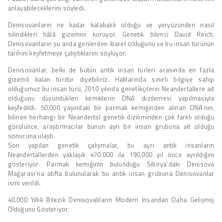
anlayabileceklerini söyledi.
Denisovanların ne kadar kalabalık olduğu ve yeryüzünden nasıl
silindikleri hâlâ gizemini koruyor. Genetik bilimci David Reich,
Denisovanların şu anda genlerden ibaret olduğunu ve bu insan türünün
tarihini keşfetmeye çalıştıklarını söylüyor.
Denisovanlar, belki de bütün antik insan türleri arasında en fazla
gizemli kalan türdür diyebiliriz. Haklarında sınırlı bilgiye sahip
olduğumuz bu insan türü, 2010 yılında genetikçilerin Neandertallere ait
olduğunu düşündükleri kemiklerin DNA dizilemesi yapılmasıyla
keşfedildi. 50.000 yaşındaki bir parmak kemiğinden alınan DNA‘nın,
bilinen herhangi bir Neandertal genetik diziliminden çok farklı olduğu
görülünce, araştırmacılar bunun ayrı bir insan grubuna ait olduğu
sonucuna ulaştı.
Son yapılan genetik çalışmalar, bu ayrı antik insanların
Neandertallerden yaklaşık 470.000 ila 190.000 yıl önce ayrıldığını
gösteriyor. Parmak kemiğinin bulunduğu Sibirya’daki Denisova
Mağarası’na atıfta bulunularak bu antik insan grubuna Denisovanlar
ismi verildi.
40.000 Yıllık Bilezik Denisovalıların Modern İnsandan Daha Gelişmiş
Olduğunu Gösteriyor.