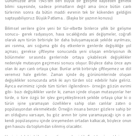
Günümüzde artık 1945’ten beri büyük bir gelişme kaydeden genetik
bilimi sayesinde, sadece primatların değil ama önce bütün canlı
türlerinin sonra da bütün maddi evrenin tek bir kökenden geldiğini
saptayabiliyoruz: Büyük Patlama. . (Başka bir yazının konusu)
Bilimsel verilere göre yeni bir tür-elbette binlerce yıllık bir gelişme
sonucu- gerek radyasyon, hava sıcaklığında ani değişmeler, coğrafi
olarak aynı türün birbiriyle bir daha buluşamayacak şekilde ayrılması,
ani ısınma, ani soğuma gibi dış etkenlerin genlerde değişikliğe yol
açması, gerekse çiftleşme sonucunda yeni oluşan embriyonun ilk
bölünmeler sırasında genlerinde ortaya çıkabilecek değişiklikler
nedeniyle mutasyon geçirmesi sonucu oluşur. Böylece daha önce aynı
olan iki ayrı canlı ortaya çıkar. Bunlar artık birbiriyle çiftleşemez ve döl
veremez hale gelirler. Zaman içinde dış görünümlerinde oluşan
değişiklikler sonucunda artık iki ayrı türden söz edebilir hale geliriz.
Ayrıca evrimimiz içinde tüm türleri ilgilendiren- örneğin gözün evrimi
gibi- bazı değişiklikler vardır ki, zaman içinde oluşan mutasyonlar her
türde, o türe özgü bir işlev gerçekleştirecek şekilde ortaya çıkar ki o
türün işine yaramayan özelliklere sahip olan canlılar zaten o
popülasyondan elenmektedir. Örneğin insana benzer gözlere sahip bir
arı olduğunu varsayın, bu göz arının bir işine yaramayacağı için o arı
kendi popülasyonu içinde üreyemeden ortadan kalkacak, böylece onun
gen havuzu da toplumdan silinmiş olacaktır.