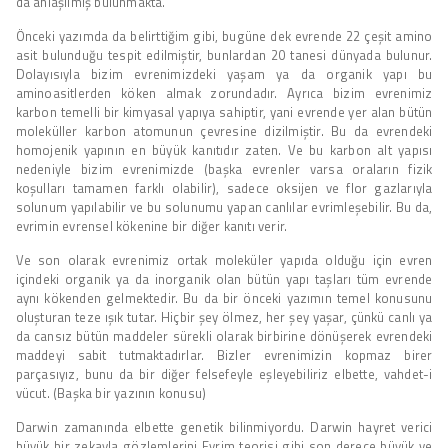
da anlaşılmış bulunmakta.
Önceki yazımda da belirttiğim gibi, bugüne dek evrende 22 çeşit amino
asit bulunduğu tespit edilmiştir, bunlardan 20 tanesi dünyada bulunur.
Dolayısıyla bizim evrenimizdeki yaşam ya da organik yapı bu
aminoasitlerden köken almak zorundadır. Ayrıca bizim evrenimiz
karbon temelli bir kimyasal yapıya sahiptir, yani evrende yer alan bütün
moleküller karbon atomunun çevresine dizilmiştir. Bu da evrendeki
homojenik yapının en büyük kanıtıdır zaten. Ve bu karbon alt yapısı
nedeniyle bizim evrenimizde (başka evrenler varsa oraların fizik
koşulları tamamen farklı olabilir), sadece oksijen ve flor gazlarıyla
solunum yapılabilir ve bu solunumu yapan canlılar evrimleşebilir. Bu da,
evrimin evrensel kökenine bir diğer kanıtı verir.
Ve son olarak evrenimiz ortak moleküler yapıda olduğu için evren
içindeki organik ya da inorganik olan bütün yapı taşları tüm evrende
aynı kökenden gelmektedir. Bu da bir önceki yazımın temel konusunu
oluşturan teze ışık tutar. Hiçbir şey ölmez, her şey yaşar, çünkü canlı ya
da cansız bütün maddeler sürekli olarak birbirine dönüşerek evrendeki
maddeyi sabit tutmaktadırlar. Bizler evrenimizin kopmaz birer
parçasıyız, bunu da bir diğer felsefeyle eşleyebiliriz elbette, vahdet-i
vücut. (Başka bir yazının konusu)
Darwin zamanında elbette genetik bilinmiyordu. Darwin hayret verici
büyük bir zekayla gözlemlerini Evrim teorisi gibi son derece büyük ve