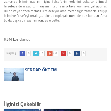
zamanda bilimin nasılının içine felsefenin nedenini sokarak bilimsel
felsefeye de ulaşıp tüm yaşamın teorisini ortaya koymaya çalışıyorlar.
Bu noktaya bazen metafizik te deniyor ama metafiziğin zamanla gelişip
bilimi ve felsefeyi ortak çatı altında toplayabilmesi de söz konusu. Ama
bu da başka bir yazının konusu elbette…
6.544 kez okundu
0
0
0
0
0
Paylaş





SERDAR ÖKTEM
İlginizi Çekebilir