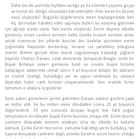
Daha önceki yazımda hiçlikten varlığa ya da ölümden yaşama geçişi
ve bunun bir döngü oluşundan bahsetmiştim. Peki evren bu düzeni
nasıl oluşturdu? Bugünkü bilgilerimizle evren başlangıcından beri
hiç durmadan hareket eden yapısıyla bizleri bu konuma getirmek
için uğraştı durdu sanki. Yani evrimi oluşturdu. Evrim deyince elbette
günümüz insanı canlının evrimini hatta özelde insanın evrimini anlar,
ancak üzerimize bin yıllardır kurulan dini baskılar yüzünden evrim
çoğunlukla hayvanda durdurulup, insanın ise yaratılmış olduğuna
inanılır. Bilimin gerçek bilim olarak uygulanmaya başladığı çağların
başında Charles Darwin, uzak denizlerde dolaşacak Beagle isimli bir
Büyük Britanya askeri gemisine bindi ve onunla büyük bölümü
Galapagos adalarında olmak üzere 5 yıl boyunca dolaştı. Bu adaların
en önemli özelliği, bulunduğu yer ve yapısı nedeniyle bu adalara
dışarıdan hiçbir canlı türünün ulaşamamasıdır. Yani oradaki türler
tamamen o adalara özgüdürler.
Gemi askeri görevlerini yerine getirirken Darwin sadece gözlem yaptı
ve notlar aldı. Ve bu notları evine döndükten sonra 20 yıl boyunca
değerlendirdi. 20 yılın sonunda dünyayı bugün bile hâlâ yoğun
tartışmalara sürükleyen büyük Evrim teorisini ortaya attı. Evrim teorisi
canlıların dünyadaki evrimini anlatıyor olsa da, elbette bu kadarla
kalmadı. Çünkü Evrim teorisinin, zamanla hak ettiği yerini buldukça, tek
başına dünyadaki canlıların değil, aslında Evren’in evrim teorisi olduğu