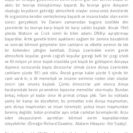
akılcı bir teoriye dönüştürmeyi başardı. Bu teoriye göre dünyanın
oluştuğu koşulların getirdiği atmosferik olaylar sonucunda denizlerde
ilk organizma kendini sentezlemeyi başardı ve insana kadar olan evrim
süreci gerçekleşti. Ve Darwin zamanından bugüne özellikle dini
çevrelerde bu teoriye karşı büyük bir karşı saldırı başladı. Ancak 1945
yılında Watson ve Crick isimli iki bilim adamı DNA’yı ayrıştırmayı
başardılar. Artık genetik bilimi ayaklarını sağlam bir zemine basabilirdi
ve sonraki bilimsel gelişmeler tüm canlıların ve elbette evrenin de tek
bir kökenden çıktığını kanıtladı. Dünya üzerindeki evrim gerek
atmosferik koşullar, gerek coğrafi koşullar gereği belli bir çizgi izledi
ve 65 milyon yıl önce büyük olasılıkla çok büyük bir göktaşının dünyaya
düşmesi sonucunda başta dinozorlar olmak üzere dünya üzerindeki
canlıların yüzde 95’i yok oldu. Ancak geriye kalan yüzde 5 içinde bir
canlı vardı ki, o ilk memeliydi ve insanın evrimine neden olan olaylar
zinciri işte onunla başladı. Çünkü dinozorlar yok olunca dünya
karalarındaki besin piramidinin tepesine memeliler oturmuştu. Bundan
birkaç milyon yıl kadar önce ilk primat ortaya çıktı. Tam bu noktada
yanlış bir kanıyı da düzeltelim, bu primattan eski dünya maymunları,
yeni dünya maymunları ve insan türemiştir, yoksa insan maymundan
türemiş değildir, bütün primatlar aynı ortak canlıdan türemişlerdir. Arzu
eden okuyucularım ayrıntıları bilimsel evrim kaynaklarından
izleyebilirler. (Örneğin Richard Dawkins- Ataların Hikayesi- Kör Saatçi)