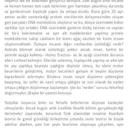
Hepimiz tek bir kökenden geliyoruz demiştik. Evet bugün artık insanın
ve hemen hemen tüm canlı türlerinin gen haritaları çıkarılmış durumda
ve genlerimizin biyolojik yapısı da ortaya kondu. Buna göre 20 ayrı
amino asidin sentezlediği protein zincirlerinin birleşmesinden oluşan
gen parçaları DNA molekülünü oluşturur ve bu, dünya üzerindeki bütün
varlıklar için ortaktır. DNA üzerindeki genlerin diziliş tarzları ve sayıları
bir türü belirlemekte ve aynı alt maddelerden yapılmış protein
moleküllerine sahip canlıların bir kısmı ağaç olurken bir kısmı insanı
oluşturmaktadır. Öyleyse insanın diğer canlılardan üstünlüğü nedir?
Aslında bilimsel olarak üstünlüğü yoktur ancak, insan, tarihin bir
yerinde ayağa kalkmış- Homo Erectus- ve iki ayağı üzerinde durunca
elleri serbest kalmıştır. Elleriyle avlanmış, toplayıcılık yapmış ve elleriyle
bir şey yaptıkça beyniyle yaptığını düşünür olmuş, bu elinin motor
becerilerini geliştirmiş, motor becerileri gelişen el beynin düşünme
kapasitesini artırmıştır. Böylece insan soyut düşünme yeteneğine
kavuşmuş, bu sefer de nasıl ortaya çıktığını ve son olarak da neden
ortaya çıktığını düşünmeye başlamıştır. İşte bu “neden” sorusu felsefeyi
doğurmuştur. (Başka bir yazının konusu)
Yüzyıllar boyunca bilim ve felsefe birbirlerine düşman kardeşler
olmuşlardır. Ancak bugün artık özellikle Noetik bilimin gerçekleştirdiği
ilerlemeler sayesinde, kuramsal fizik alanındaki insanlar Kuantum
teorisi ile genel göreliliği birleştirme yolunda sicim teorisi ile büyük
adımlar atarken, yani her şeyin teorisine ulaşmaya çalışırken, aynı