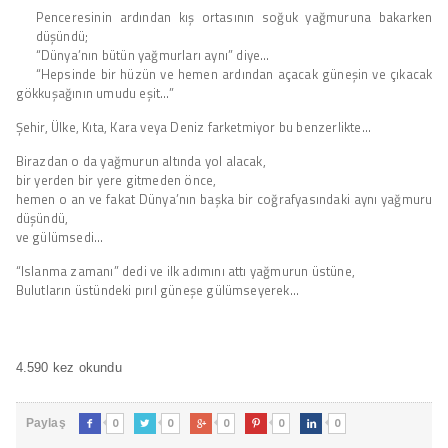
Penceresinin ardından kış ortasının soğuk yağmuruna bakarken
düşündü;
“Dünya’nın bütün yağmurları aynı” diye…
“Hepsinde bir hüzün ve hemen ardından açacak güneşin ve çıkacak
gökkuşağının umudu eşit…”
Şehir, Ülke, Kıta, Kara veya Deniz farketmiyor bu benzerlikte…
Birazdan o da yağmurun altında yol alacak,
bir yerden bir yere gitmeden önce,
hemen o an ve fakat Dünya’nın başka bir coğrafyasındaki aynı yağmuru
düşündü,
ve gülümsedi…
“Islanma zamanı” dedi ve ilk adımını attı yağmurun üstüne,
Bulutların üstündeki pırıl güneşe gülümseyerek…
4.590 kez okundu
0
0
0
0
0
Paylaş




