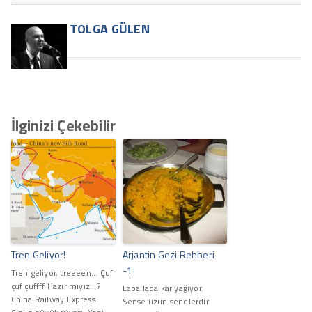
TOLGA GÜLEN
İlginizi Çekebilir
Tren Geliyor!
Arjantin Gezi Rehberi
-1
Tren geliyor, treeeen... Çuf
çuf çuffff Hazır mıyız...?
Lapa lapa kar yağıyor.
China Railway Express
Sense uzun senelerdir