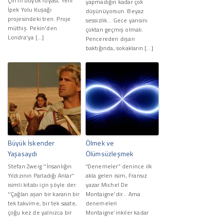
Çin'in büyük rüyası, Yeni
yapmadığın kadar çok
İpek Yolu Kuşağı
düşünüyorsun. Beyaz
projesindeki tren. Proje
sessizlik… Gece yarısını
müthiş. Pekin'den
çoktan geçmiş olmalı.
Londra'ya […]
Pencereden dışarı
baktığında, sokakların […]
Büyük İskender
Ölmek ve
Yaşasaydı
Ölümsüzleşmek
Stefan Zweig ''İnsanlığın
“Denemeler” denince ilk
Yıldızının Parladığı Anlar''
akla gelen isim, Fransız
isimli kitabı için şöyle der:
yazar Michel De
''Çağları aşan bir kararın bir
Montaigne’dir… Ama
tek takvime, bir tek saate,
denemeleri
çoğu kez de yalnızca bir
Montaigne’inkiler kadar