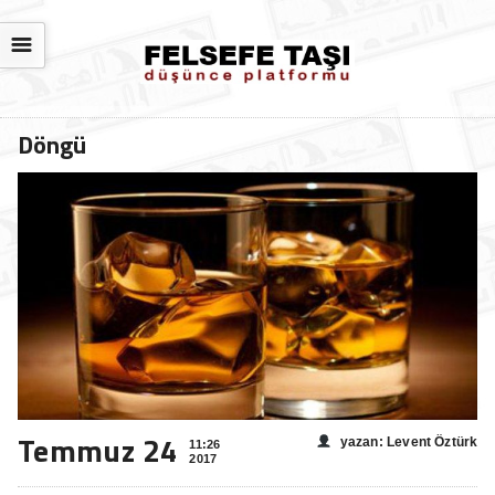
☰
Döngü
Temmuz 24
yazan: Levent Öztürk
11:26
2017