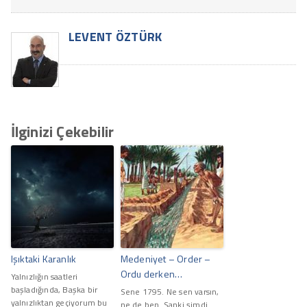
LEVENT ÖZTÜRK
İlginizi Çekebilir
Işıktaki Karanlık
Medeniyet – Order –
Ordu derken…
Yalnızlığın saatleri
başladığında, Başka bir
Sene 1795. Ne sen varsın,
yalnızlıktan geçiyorum bu
ne de ben. Sanki şimdi