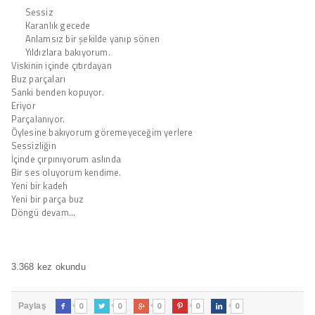
Sessiz
Karanlık gecede
Anlamsız bir şekilde yanıp sönen
Yıldızlara bakıyorum.
Viskinin içinde çıtırdayan
Buz parçaları
Sanki benden kopuyor.
Eriyor
Parçalanıyor.
Öylesine bakıyorum göremeyeceğim yerlere
Sessizliğin
İçinde çırpınıyorum aslında
Bir ses oluyorum kendime.
Yeni bir kadeh
Yeni bir parça buz
Döngü devam…
3.368 kez okundu
0
0
0
0
0
Paylaş




