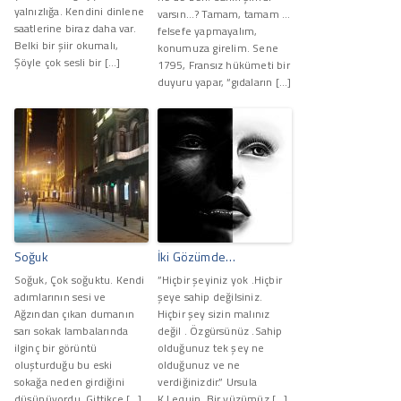
yalnızlığa. Kendini dinlene
varsın…? Tamam, tamam …
saatlerine biraz daha var.
felsefe yapmayalım,
Belki bir şiir okumalı,
konumuza girelim. Sene
Şöyle çok sesli bir […]
1795, Fransız hükümeti bir
duyuru yapar, “gıdaların […]
Soğuk
İki Gözümde…
Soğuk, Çok soğuktu. Kendi
”Hiçbir şeyiniz yok .Hiçbir
adımlarının sesi ve
şeye sahip değilsiniz.
Ağzından çıkan dumanın
Hiçbir şey sizin malınız
sarı sokak lambalarında
değil . Özgürsünüz .Sahip
ilginç bir görüntü
olduğunuz tek şey ne
oluşturduğu bu eski
olduğunuz ve ne
sokağa neden girdiğini
verdiğinizdir.” Ursula
düşünüyordu. Gittikçe […]
K.Lequin. Bir yüzümüz […]