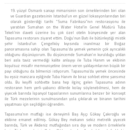
19. yüzyıl Osmanlı sanayi mimarisinin son örneklerinden biri olan
ve Guardian gazetesinin İstanbul’un en güzel lokasyonlarından biri
olarak gösterdiği tarihi “Suma Fabrikası”nın restorasyonu ile
yaratılan Sumahan on the Water Hotel’in Genel Müdürü Tuba
Tekeli’nin daveti üzerine bu çok özel otelin bünyesinde yer alan
Tapasuma restoranı ziyaret ettim. Doğu’nun Batı ile bütünleştiği mistik
şehir İstanbul’un Çengelköy kıyısında inanılmaz bir Boğaz
panoramasına sahip olan Tapasuma’da yemek yemenin çok ayrıcalıklı
olduğunu düşünüyorum. Bu düşüncemde Sumahan’ın kurulduğu yıldan
beri asla taviz vermediği kalite anlayışı ile Tuba Hanım ve ekibinin
koşulsuz misafir memnuniyetine önem veren yaklaşımlarının büyük bir
payı olduğunu da bilmenizi istiyorum. Tapasuma’da yemek öncesinde
bu eşsiz manzara eşliğinde Tuba Hanım ile biraz sohbet etme şansımız
oldu. Bu keyifli sohbette bana hep ilginç gelen Tapasuma adının
restoranın hem yerli-yabancı dillerde kolay söylenebilmesi, hem de
yiyecek barında İspanyol tapaslarının sunumlarına benzer bir konsept
ile Türk mezelerinin sunulmasından yola çıkılarak ve binanın tarihini
yaşatması için seçildiğini öğrendim.
Tapasuma’nın mutfağı ise deneyimli Baş Aşçı Gökay Çakıroğlu ve
ekibine emanet edilmiş. Gökay Bey mekanın sekiz metrelik yiyecek
barında, Türk ve Akdeniz mutfağından sıra dışı ve modern örneklerle