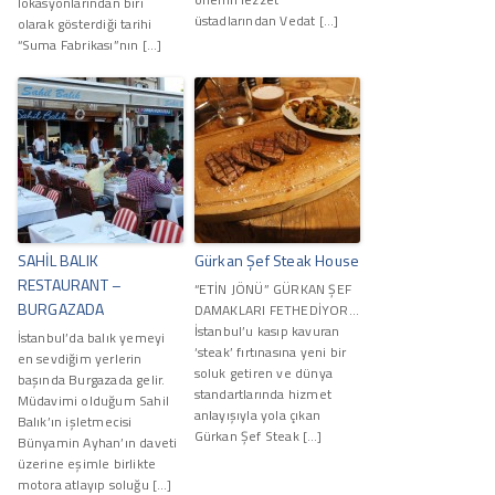
lokasyonlarından biri
üstadlarından Vedat […]
olarak gösterdiği tarihi
“Suma Fabrikası”nın […]
SAHİL BALIK
Gürkan Şef Steak House
RESTAURANT –
“ETİN JÖNÜ” GÜRKAN ŞEF
BURGAZADA
DAMAKLARI FETHEDİYOR…
İstanbul’u kasıp kavuran
İstanbul’da balık yemeyi
‘steak’ fırtınasına yeni bir
en sevdiğim yerlerin
soluk getiren ve dünya
başında Burgazada gelir.
standartlarında hizmet
Müdavimi olduğum Sahil
anlayışıyla yola çıkan
Balık’ın işletmecisi
Gürkan Şef Steak […]
Bünyamin Ayhan’ın daveti
üzerine eşimle birlikte
motora atlayıp soluğu […]