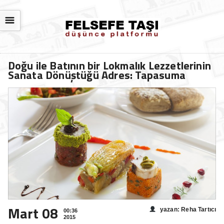
☰
Doğu ile Batının bir Lokmalık Lezzetlerinin
Sanata Dönüştüğü Adres: Tapasuma
Mart 08
yazan: Reha Tartıcı
00:36
2015