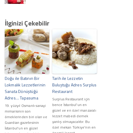
İlginizi Çekebilir
Doğu ile Batının Bir
Tarih ile Lezzetin
Lokmalık Lezzetlerinin
Buluştuğu Adres Surplus
Sanata Dönüştüğü
Restaurant
Adres… Tapasuma
Surplus Restaurant için
bence İstanbul'un en
19. yüzyıl Osmanlı sanayi
güzel ve en özel manzaralı
mimarisinin son
lezzet mabedi demek
örneklerinden biri olan ve
yanlış olmayacaktır. Bu
Guardian gazetesinin
özel mekan Türkiye'nin en
İstanbul’un en güzel
önemli lezzet