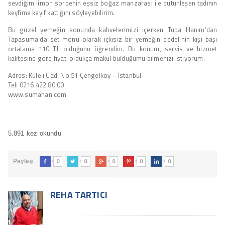
sevdiğim limon sorbenin eşsiz boğaz manzarası ile bütünleşen tadının
keyfime keyif kattığını söyleyebilirim.
Bu güzel yemeğin sonunda kahvelerimizi içerken Tuba Hanım’dan
Tapasuma’da set mönü olarak içkisiz bir yemeğin bedelinin kişi başı
ortalama 110 TL olduğunu öğrendim. Bu konum, servis ve hizmet
kalitesine göre fiyatı oldukça makul bulduğumu bilmenizi istiyorum.
Adres: Kuleli Cad. No:51 Çengelköy – İstanbul
Tel: 0216 422 80 00
www.sumahan.com
5.891 kez okundu
0
0
0
0
0
Paylaş





REHA TARTICI