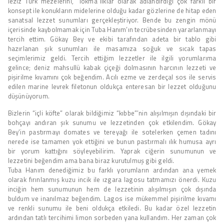
leziz Türk mezelerini, “lokma”lıklar olarak adlandırdığı çok farklı bir
konsept ile konukların midelerine olduğu kadar gözlerine de hitap eden
sanatsal lezzet sunumları gerçekleştiriyor. Bende bu zengin mönü
içerisinde kaybolmamak için Tuba Hanım’ın tecrübesinden yararlanmayı
tercih ettim. Gökay Bey ve ekibi tarafından adeta bir tablo gibi
hazırlanan şık sunumları ile masamıza soğuk ve sıcak tapas
seçimlerimiz geldi. Tercih ettiğim lezzetler ile ilgili yorumlarıma
gelince; deniz mahsullü kabak çiçeği dolmasının harcının lezzeti ve
pişirilme kıvamını çok beğendim. Acılı ezme ve zerdeçal sos ile servis
edilen marine levrek filetonun oldukça enteresan bir lezzet olduğunu
düşünüyorum.
Bizlerin “içli köfte” olarak bildiğimiz “kıbbe”’nin alışılmışın dışındaki bir
bohçayı andıran şık sunumu ve lezzetinden çok etkilendim. Gökay
Bey’in pastırmayı domates ve tereyağı ile sotelerken çemen tadını
nerede ise tamamen yok ettiğini ve bunun pastırmalı ılık humusa ayrı
bir yorum kattığını söyleyebilirim. Yaprak ciğerin sunumunun ve
lezzetini beğendim ama bana biraz kurutulmuş gibi geldi.
Tuba Hanım denediğimiz bu farklı yorumların ardından ana yemek
olarak fırınlanmış kuzu incik ile ızgara lagosu tatmamızı önerdi. Kuzu
inciğin hem sunumunun hem de lezzetinin alışılmışın çok dışında
buldum ve inanılmaz beğendim. Lagos ise mükemmel pişirilme kıvamı
ve renkli sunumu ile beni oldukça etkiledi. Bu kadar özel lezzetin
ardından tatlı tercihimi limon sorbeden yana kullandım. Her zaman çok