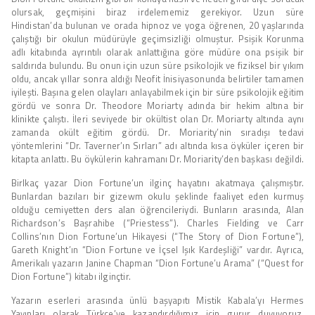
olursak, geçmişini biraz irdelememiz gerekiyor. Uzun süre
Hindistan’da bulunan ve orada hipnoz ve yoga öğrenen, 20 yaşlarında
çalıştığı bir okulun müdürüyle geçimsizliği olmuştur. Psişik Korunma
adlı kitabında ayrıntılı olarak anlattığına göre müdüre ona psişik bir
saldırıda bulundu. Bu onun için uzun süre psikolojik ve fiziksel bir yıkım
oldu, ancak yıllar sonra aldığı Neofit İnisiyasonunda belirtiler tamamen
iyileşti. Başına gelen olayları anlayabilmek için bir süre psikolojik eğitim
gördü ve sonra Dr. Theodore Moriarty adında bir hekim altına bir
klinikte çalıştı. İleri seviyede bir okültist olan Dr. Moriarty altında aynı
zamanda okült eğitim gördü. Dr. Moriarity’nin sıradışı tedavi
yöntemlerini “Dr. Taverner’ın Sırları” adı altında kısa öyküler içeren bir
kitapta anlattı. Bu öykülerin kahramanı Dr. Moriarity’den başkası değildi.
Birlkaç yazar Dion Fortune’un ilginç hayatını akatmaya çalışmıştır.
Bunlardan bazıları bir gizewm okulu şeklinde faaliyet eden kurmuş
olduğu cemiyetten ders alan öğrencileriydi. Bunların arasında, Alan
Richardson’s Başrahibe (“Priestess”). Charles Fielding ve Carr
Collins’nın Dion Fortune’un Hikayesi (“The Story of Dion Fortune”),
Gareth Knight’ın “Dion Fortune ve İçsel Işık Kardeşliği” vardır. Ayrıca,
Amerikalı yazarın Janine Chapman “Dion Fortune’u Arama” (“Quest for
Dion Fortune”) kitabı ilginçtir.
Yazarın eserleri arasında ünlü başyapıtı Mistik Kabala’yı Hermes
Yayınları olarak Türkçe’ye kazandırdığımız için gurur duyuyoruz.