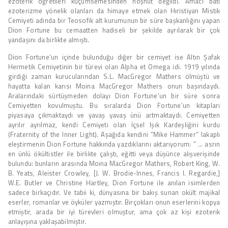
ezoterik öğretileri küçümsemesinden hoşnut değildi. Amacı batı
ezoterizme yönelik olanları da himaye etmek olan Hıristiyan Mistik
Cemiyeti adında bir Teosofik alt kurumunun bir süre başkanlığını yapan
Dion Fortune bu cemaatten hadiseli bir şekilde ayrılarak bir çok
yandaşını da birlikte almıştı.
Dion Fortune’un içinde bulunduğu diğer bir cemiyet ise Altın Şafak
Hermetik Cemiyetinin bir türevi olan Alpha et Omega idi. 1919 yılında
girdiği zaman kurucularından S.L. MacGregor Mathers ölmüştü ve
hayatta kalan karısı Moina MacGregor Mathers onun başındaydı.
Aralarındaki sürtüşmeden dolayı Dion Fortune’un bir süre sonra
Cemiyetten kovulmuştu. Bu sıralarda Dion Fortune’un kitapları
piyasaya çıkmaktaydı ve yavaş yavaş ünü artmaktaydı. Cemiyetten
ayrılır ayrılmaz, kendi Cemiyeti olan İçsel Işık Kardeşliğini kurdu
(Fraternity of the Inner Light). Aşağıda kendini “Mike Hammer” lakaplı
eleştirmenin Dion Fortune hakkında yazdıklarını aktarıyorum: ” … asrın
en ünlü ökültistler ile birlikte çalıştı, eğitti veya düşünce alışverişinde
bulundu: bunların arasında Moina MacGregor Mathers, Robert King, W.
B. Yeats, Aleister Crowley, [J. W. Brodie-Innes, Francis I. Regardie,]
W.E. Butler ve Christine Hartley, Dion Fortune ile anılan isimlerden
sadece birkaçıdır. Ve tabii ki, dünyasına bir bakış sunan okült majikal
eserler, romanlar ve öyküler yazmıştır. Birçokları onun eserlerini kopya
etmiştir, arada bir iyi türevleri olmuştur, ama çok az kişi ezoterik
anlayışına yaklaşabilmiştir.