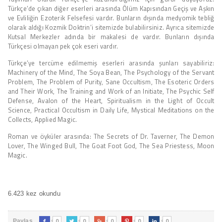
Türkçe’de çıkan diğer eserleri arasında Ölüm Kapısından Geçiş ve Aşkın
ve Evliliğin Ezoterik Felsefesi vardır. Bunların dışında medyomik tebliğ
olarak aldığı Kozmik Doktrin’i sitemizde bulabilirsiniz. Ayrıca sitemizde
Kutsal Merkezler adında bir makalesi de vardır. Bunların dışında
Türkçesi olmayan pek çok eseri vardır.
Türkçe’ye tercüme edilmemiş eserleri arasında şunları sayabiliriz:
Machinery of the Mind, The Soya Bean, The Psychology of the Servant
Problem, The Problem of Purity, Sane Occultism, The Esoteric Orders
and Their Work, The Training and Work of an Initiate, The Psychic Self
Defense, Avalon of the Heart, Spiritualism in the Light of Occult
Science, Practical Occultism in Daily Life, Mystical Meditations on the
Collects, Applied Magic.
Roman ve öyküler arasında: The Secrets of Dr. Taverner, The Demon
Lover, The Winged Bull, The Goat Foot God, The Sea Priestess, Moon
Magic.
6.423 kez okundu
0
0
0
0
0
Paylaş




