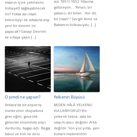
sizi 1951/1952 Yıllarına
insanın içine çekmesini
götüreyim… “Aman, bir
(nihayet) sağlayabilecek
yabancı dil bilsin.. Her dil,
mi? Yoksa asi insan
bir insan”! Sevgili Anne ve
teknolojiyi de arkasına alıp
Babamın tutkusuydu, […]
yeni bir devrim mi
yapacak? Sanayi Devrimi
ile ortaya çıkan […]
O şimdi ne yapsın?
Yelkenin Büyüsü
Ankara'da bir alışveriş
NEDEN HÂLÂ YELKENLİ
merkezinin otoparkına
KULLANIYORUZ? Bir
gireceğim, güvenlik
yelkenli tekne, asla bir
görevlisi önümdeki aracı
ulaşım aracı değildir. Artık
durdurdu, bagajı açtı. Bagaj
değildir. Son yüz yılda, yani
bavul ve koli ile dolu.
buharlı makinelerin