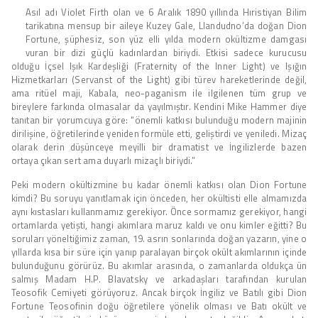
Asıl adı Violet Firth olan ve 6 Aralık 1890 yıllında Hıristiyan Bilim
tarikatına mensup bir aileye Kuzey Gale, Llandudno’da doğan Dion
Fortune, şüphesiz, son yüz elli yılda modern okültizme damgası
vuran bir dizi güçlü kadınlardan biriydi. Etkisi sadece kurucusu
olduğu İçsel Işık Kardeşliği (Fraternity of the Inner Light) ve Işığın
Hizmetkarları (Servanst of the Light) gibi türev hareketlerinde değil,
ama ritüel maji, Kabala, neo-paganism ile ilgilenen tüm grup ve
bireylere farkında olmasalar da yayılmıştır. Kendini Mike Hammer diye
tanıtan bir yorumcuya göre: “önemli katkısı bulunduğu modern majinin
dirilişine, öğretilerinde yeniden formüle etti, geliştirdi ve yeniledi. Mizaç
olarak derin düşünceye meyilli bir dramatist ve İngilizlerde bazen
ortaya çıkan sert ama duyarlı mizaçlı biriydi.”
Peki modern okültizmine bu kadar önemli katkısı olan Dion Fortune
kimdi? Bu soruyu yanıtlamak için önceden, her okültisti elle almamızda
aynı kıstasları kullanmamız gerekiyor. Önce sormamız gerekiyor, hangi
ortamlarda yetişti, hangi akımlara maruz kaldı ve onu kimler eğitti? Bu
soruları yöneltiğimiz zaman, 19. asrın sonlarında doğan yazarın, yine o
yıllarda kısa bir süre için yanıp paralayan birçok okült akımlarının içinde
bulunduğunu görürüz. Bu akımlar arasında, o zamanlarda oldukça ün
salmış Madam H.P. Blavatsky ve arkadaşları tarafından kurulan
Teosofik Cemiyeti görüyoruz. Ancak birçok İngiliz ve Batılı gibi Dion
Fortune Teosofinin doğu öğretilere yönelik olması ve Batı okült ve