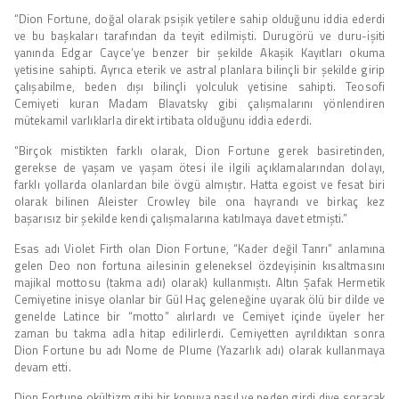
“Dion Fortune, doğal olarak psişik yetilere sahip olduğunu iddia ederdi
ve bu başkaları tarafından da teyit edilmişti. Durugörü ve duru-işiti
yanında Edgar Cayce’ye benzer bir şekilde Akaşik Kayıtları okuma
yetisine sahipti. Ayrıca eterik ve astral planlara bilinçli bir şekilde girip
çalışabilme, beden dışı bilinçli yolculuk yetisine sahipti. Teosofi
Cemiyeti kuran Madam Blavatsky gibi çalışmalarını yönlendiren
mütekamil varlıklarla direkt irtibata olduğunu iddia ederdi.
“Birçok mistikten farklı olarak, Dion Fortune gerek basiretinden,
gerekse de yaşam ve yaşam ötesi ile ilgili açıklamalarından dolayı,
farklı yollarda olanlardan bile övgü almıştır. Hatta egoist ve fesat biri
olarak bilinen Aleister Crowley bile ona hayrandı ve birkaç kez
başarısız bir şekilde kendi çalışmalarına katılmaya davet etmişti.”
Esas adı Violet Firth olan Dion Fortune, “Kader değil Tanrı” anlamına
gelen Deo non fortuna ailesinin geleneksel özdeyişinin kısaltmasını
majikal mottosu (takma adı) olarak) kullanmıştı. Altın Şafak Hermetik
Cemiyetine inisye olanlar bir Gül Haç geleneğine uyarak ölü bir dilde ve
genelde Latince bir “motto” alırlardı ve Cemiyet içinde üyeler her
zaman bu takma adla hitap edilirlerdi. Cemiyetten ayrıldıktan sonra
Dion Fortune bu adı Nome de Plume (Yazarlık adı) olarak kullanmaya
devam etti.
Dion Fortune okültizm gibi bir konuya nasıl ve neden girdi diye soracak