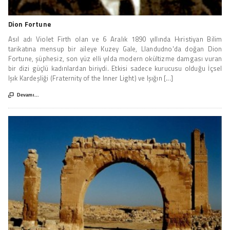
Dion Fortune
Asıl adı Violet Firth olan ve 6 Aralık 1890 yıllında Hıristiyan Bilim
tarikatına mensup bir aileye Kuzey Gale, Llandudno'da doğan Dion
Fortune, şüphesiz, son yüz elli yılda modern okültizme damgası vuran
bir dizi güçlü kadınlardan biriydi. Etkisi sadece kurucusu olduğu İçsel
Işık Kardeşliği (Fraternity of the Inner Light) ve Işığın [...]

Devamı...