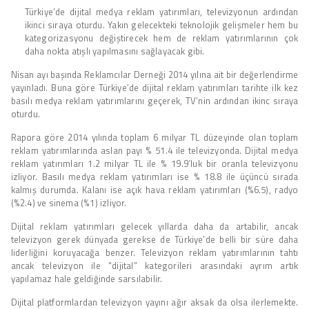
Türkiye’de dijital medya reklam yatırımları, televizyonun ardından
ikinci sıraya oturdu. Yakın gelecekteki teknolojik gelişmeler hem bu
kategorizasyonu değiştirecek hem de reklam yatırımlarının çok
daha nokta atışlı yapılmasını sağlayacak gibi.
Nisan ayı başında Reklamcılar Derneği 2014 yılına ait bir değerlendirme
yayınladı. Buna göre Türkiye’de dijital reklam yatırımları tarihte ilk kez
basılı medya reklam yatırımlarını geçerek, TV’nin ardından ikinc sıraya
oturdu.
Rapora göre 2014 yılında toplam 6 milyar TL düzeyinde olan toplam
reklam yatırımlarında aslan payı % 51.4 ile televizyonda. Dijital medya
reklam yatırımları 1.2 milyar TL ile % 19.9’luk bir oranla televizyonu
izliyor. Basılı medya reklam yatırımları ise % 18.8 ile üçüncü sırada
kalmış durumda. Kalanı ise açık hava reklam yatırımları (%6.5), radyo
(%2.4) ve sinema (%1) izliyor.
Dijital reklam yatırımları gelecek yıllarda daha da artabilir, ancak
televizyon gerek dünyada gerekse de Türkiye’de belli bir süre daha
liderliğini koruyacağa benzer. Televizyon reklam yatırımlarının tahtı
ancak televizyon ile “dijital” kategorileri arasındaki ayrım artık
yapılamaz hale geldiğinde sarsılabilir.
Dijital platformlardan televizyon yayını ağır aksak da olsa ilerlemekte.