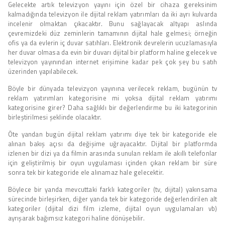
Gelecekte artık televizyon yayını için özel bir cihaza gereksinim
kalmadığında televizyon ile dijital reklam yatırımları da iki ayrı kulvarda
incelenir olmaktan çıkacaktır. Bunu sağlayacak altyapı aslında
çevremizdeki düz zeminlerin tamamının dijital hale gelmesi; örneğin
ofis ya da evlerin iç duvar satıhları. Elektronik devrelerin ucuzlamasıyla
her duvar olmasa da evin bir duvarı dijital bir platform haline gelecek ve
televizyon yayınından internet erişimine kadar pek çok şey bu satıh
üzerinden yapılabilecek.
Böyle bir dünyada televizyon yayınına verilecek reklam, bugünün tv
reklam yatırımları kategorisine mi yoksa dijital reklam yatırımı
kategorisine girer? Daha sağlıklı bir değerlendirme bu iki kategorinin
birleştirilmesi şeklinde olacaktır.
Öte yandan bugün dijital reklam yatırımı diye tek bir kategoride ele
alınan bakış açısı da değişime uğrayacaktır. Dijital bir platformda
izlenen bir dizi ya da filmin arasında sunulan reklam ile akıllı telefonlar
için geliştirilmiş bir oyun uygulaması içinden çıkan reklam bir süre
sonra tek bir kategoride ele alınamaz hale gelecektir.
Böylece bir yanda mevcuttaki farklı kategoriler (tv, dijital) yakınsama
sürecinde birleşirken, diğer yanda tek bir kategoride değerlendirilen alt
kategoriler (dijital dizi film izleme, dijital oyun uygulamaları vb)
ayrışarak bağımsız kategori haline dönüşebilir.