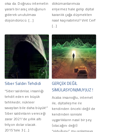
olsa da. Doğrusu internetin
dökümanlarımıza
yararlı bir araç olduğunun
erişemez hale gelip dijital
giderek unutulması
karanlık çağa düşmekten
düşündürücü. […]
nasıl kaçınabiliriz? Vint Cerf
[…]
Siber Saldırı Tehdidi
GERÇEK DEĞİL
SİMÜLASYON(MUY)UZ !
“Siber saldırılar, insanlığı
tehdit eden en büyük
Acaba insanoğlu, internet
tehlikedir; nükleer
ile, dijitalleşme ile
savaştan bile daha büyük!”
kendinden önceki değil de
Siber saldırıların vereceği
kendinden sonraki
zarar 2021’de yıllık altı
uygarlıkların nasıl bir şey
trilyon dolar olacak.
(olacağını değil)
2015’teki 3 […]
“olduğunu” mu anlamaya