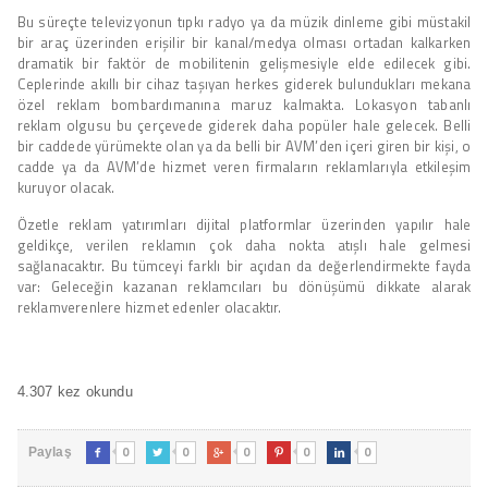
Bu süreçte televizyonun tıpkı radyo ya da müzik dinleme gibi müstakil
bir araç üzerinden erişilir bir kanal/medya olması ortadan kalkarken
dramatik bir faktör de mobilitenin gelişmesiyle elde edilecek gibi.
Ceplerinde akıllı bir cihaz taşıyan herkes giderek bulundukları mekana
özel reklam bombardımanına maruz kalmakta. Lokasyon tabanlı
reklam olgusu bu çerçevede giderek daha popüler hale gelecek. Belli
bir caddede yürümekte olan ya da belli bir AVM’den içeri giren bir kişi, o
cadde ya da AVM’de hizmet veren firmaların reklamlarıyla etkileşim
kuruyor olacak.
Özetle reklam yatırımları dijital platformlar üzerinden yapılır hale
geldikçe, verilen reklamın çok daha nokta atışlı hale gelmesi
sağlanacaktır. Bu tümceyi farklı bir açıdan da değerlendirmekte fayda
var: Geleceğin kazanan reklamcıları bu dönüşümü dikkate alarak
reklamverenlere hizmet edenler olacaktır.
4.307 kez okundu
0
0
0
0
0
Paylaş




