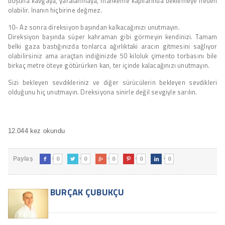
boşuna kavgaya, yaralanmaya, mahkeme kapılarında beklemeye neden
olabilir. İnanın hiçbirine değmez.
10- Az sonra direksiyon başından kalkacağınızı unutmayın.
Direksiyon başında süper kahraman gibi görmeyin kendinizi. Tamam
belki gaza bastığınızda tonlarca ağırlıktaki aracın gitmesini sağlıyor
olabilirsiniz ama araçtan indiğinizde 50 kiloluk çimento torbasını bile
birkaç metre öteye götürürken kan, ter içinde kalacağınızı unutmayın.
Sizi bekleyen sevdikleriniz ve diğer sürücülerin bekleyen sevdikleri
olduğunu hiç unutmayın. Dreksiyona sinirle değil sevgiyle sarılın.
12.044 kez okundu
0
0
0
0
0
Paylaş





BURÇAK ÇUBUKÇU