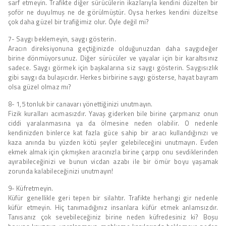
sarf etmeyin. Trafikte diğer sürücülerin ikazlarıyla kendini düzelten bir
şoför ne duyulmuş ne de görülmüştür. Oysa herkes kendini düzeltse
çok daha güzel bir trafiğimiz olur. Öyle değil mi?
7- Saygı beklemeyin, saygı gösterin.
Aracın direksiyonuna geçtiğinizde olduğunuzdan daha saygıdeğer
birine dönmüyorsunuz. Diğer sürücüler ve yayalar için bir karaltısınız
sadece. Saygı görmek için başkalarına siz saygı gösterin. Saygısızlık
gibi saygı da bulaşıcıdır. Herkes birbirine saygı gösterse, hayat bayram
olsa güzel olmaz mı?
8- 1,5 tonluk bir canavarı yönettiğinizi unutmayın.
Fizik kuralları acımasızdır. Yavaş giderken bile birine çarpmanız onun
ciddi yaralanmasına ya da ölmesine neden olabilir. O nedenle
kendinizden binlerce kat fazla güce sahip bir aracı kullandığınızı ve
kaza anında bu yüzden kötü şeyler gelebileceğini unutmayın. Evden
ekmek almak için çıkmışken aracınızla birine çarpıp onu sevdiklerinden
ayırabileceğinizi ve bunun vicdan azabı ile bir ömür boyu yaşamak
zorunda kalabileceğinizi unutmayın!
9- Küfretmeyin.
Küfür genellikle geri tepen bir silahtır. Trafikte herhangi gir nedenle
küfür etmeyin. Hiç tanımadığınız insanlara küfür etmek anlamsızdır.
Tanısanız çok sevebileceğiniz birine neden küfredesiniz ki? Boşu