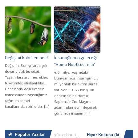
Değişimi Kabullenmek!
İnsanoğlunun geleceği
“Homo Noeticus” mu?
Değişim. Son yıllarda çok
duyar olduk bu sözü.
4,6 milyar yaşındaki
Yaşam tarzları, meslekler,
Dünyamızda insanlığın 3,5
tüketimler, alışkanlıklar…
milyonluk bir evrim süresi
Her alanda değişimden
var. Son 50-65 bin yıllık
bahsediliyor. Yaşadığımız
dönemde ise Homo
çağın en temel
Sapiens’inCro-Magmon
kurallarından biri oldu. […]
adamından evrimleşerek
günümüz insanını […]
Popüler Yazılar
Sıradan İnsan
“Büyük adam nerede ve ne zaman küçük adam olacağını bilir. Küçük adam ise küçük olduğunun [...]