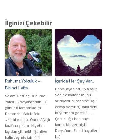
İlginizi Çekebilir
Ruhuma Yolculuk –
İçeride Her Şey Var…
Birinci Hafta
Derya isyan etti: “Ah aşk!
Sen ne kadar ruhunu
Selam Dostlar, Ruhuma
acıtıyorsun insanın!” Aşk
Yolculuk seyahatimin ilk
cevap verdi: “Çünkü seni
gününü tamamladım.
büyütmem gerek!” ----
Rotamda ufak tefek
Çocukluğu hep hayal
sıkıntılar oldu. Önce Ağaçlı
kurmakla geçmişti
tarafına çıktım. Niyetim
Derya’nın. Sanki hayalleri
kıyıdan gitmekti. Şantiye
[…]
halindeymiş izin […]