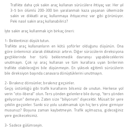
Trafikte daha çok sakin araç kullanan sürücülere ihtiyaç var. Her yıl
3-5 bin ölümlü 200-300 bin yaralanmalı kaza yaşanan ülkemizde
sakin ve dikkatli araç kullanmaya ihtiyacımız var gibi görünüyor.
Peki nasıl sakin araç kullanabiliriz?
İşte sakin araç kullanmak için birkaç öneri:
1- Beklentinizi düşük tutun.
Trafikte araç kullananların en kötü şoförler olduğunu düşünün. Ona
göre önleminizi alarak dikkatinizi artırın. Diğer sürücülerin direksiyona
geçtiklerinde her türlü beklenmedik davranışı yapabileceklerini
unutmayın. Çok iyi araç kullanan ve tüm kurallara uyan birilerinin
trafikte olabileceğini bile düşünmeyin. En yüksek eğitimli sürücülerin
bile direksiyon başında canavara dönüştüklerini unutmayın.
2- Bırakınız dönsünler, bırakınız geçsinler.
Geçiş üstünlüğü gibi trafik kurallarını bilseniz de unutun. Herkese yol
verin “oto-liberal” olun. Ters yönden gelenlere bile durup, “ters yönden
geliyorsun” demeyin. Zaten size “biliyorum” diyecektir. Müsait bir yere
çekilin geçsinler. Sanki siz yolu uzatmamak için hiç ters yöne girmiyor
musunuz? Boşuna zaman kaybetmeyin. Trafik açılmazsa, gideceğiniz
yere gecikeceksiniz.
3- Sadece gülümseyin.