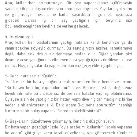
Araç kullanırken somurtmayın. Bir şey yapacaksanız gülümseyin
sadece. Olumlu düşünceler sinirlenmenizi engeller. Yayalara yol verin
ve gülümseyin mesela ne kadar şaşırdıklarını görmek hoşunuza
gidecek. Dahası iyi bir şey yaptığınız için beyniniz sizi
ödüllendireceğinden keyfiniz de yerine gelecek.
4- Söylenmeyin.
Araç kullanırken başkalarının yaptığı hataları kendi kendinize ya da
yanınızdakine söyleyip durmayın. Bu sandığınızın aksine, rahatlamaya
değil, daha çok dolup sinirlenmeye neden olur. Diğer yandan sizi
duymayan ve yaptığını düzeltmeyen hata yaptığı için özür dileyen kimse
olmaz. Hoş, duysalar da yaptıklarından vazgeçecekleri şüpheli ya…
5- Kendi hatalarınızı düşünün.
Trafikte biri bir hata yaptığında tepki vermeden önce kendinize sorun.
“Bu hatayı ben hiç yapmadım mı?” diye. Amnezi hastası değilseniz
büyük ihtimalle bu trafikte siz de benzeri hatalar yapmış olabilirsiniz.
Öyleyse sizin de yaptığınız bir hatayı yaptı diye hiç tanımadığınız birine
neden sinirleniyorsunuz ki. Belki adam 3-5 sene sonra tüm insanlığı
kurtaracak bir buluş yapacak. Nereden bilebilirsiniz ki?
6- Başkalarını düzeltmeye çalışmayın. Kendiniz düzgün sürün.
Bir hata yapan gördüğünüzde “öyle araba mı kullanılır”, “şöyle yapsana
be adam” gibi güya karşı tarafı düzeltecek, yol gösterecek cümleler