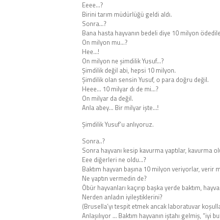
Eeee…?
Birini tarım müdürlüğü geldi aldı.
Sonra…?
Bana hasta hayvanın bedeli diye 10 milyon ödedile
On milyon mu…?
Hee…!
On milyon ne şimdilik Yusuf…?
Şimdilik değil abi, hepsi 10 milyon.
Şimdilik olan sensin Yusuf, o para doğru değil.
Heee… 10 milyar dı de mi…?
On milyar da değil.
Anla abey… Bir milyar işte…!
Şimdilik Yusuf’u anlıyoruz.
Sonra..?
Sonra hayvanı kesip kavurma yaptılar, kavurma o
Eee diğerleri ne oldu…?
Baktım hayvan başına 10 milyon veriyorlar, verir 
Ne yaptın vermedin de?
Öbür hayvanları kaçırıp başka yerde baktım, hayvan
Nerden anladın iyileştiklerini?
(Brusella’yı tespit etmek ancak laboratuvar koşulla
Anlaşılıyor … Baktım hayvanın iştahı gelmiş, “iyi b