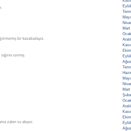
Kası
Eylü
e.
Tem
Mayı
Nisa
Mart
Ocak
 görmemiş bir kasabadayız.
Aral
Kası
Ekim
sığırını ısırmış.
Eylü
Ağus
Tem
Hazi
Mayı
Nisa
Mart
Şuba
Ocak
Aral
Kası
Ekim
ama zaten su akıyor.
Eylü
Ağus