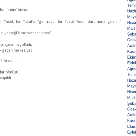
Tem
r bölümünü kıyma.
Hazi
Mayı
 Yusuf, bir Yusuf’a “gel Yusuf bir Yusuf Yusuf durumuna girelim”
Nisa
Mart
n, o yemeği kime satacan abey?
Şuba
u.
Ocak
e çadırına yolladı.
Aral
– geçen herkes yedi.
Kası
Ekim
tilki ölüsü.
Eylü
Ağus
lar ölmüştü.
Tem
apıldı.
Hazi
Mayı
Nisa
Mart
Şuba
Ocak
Aral
Kası
Ekim
Eylü