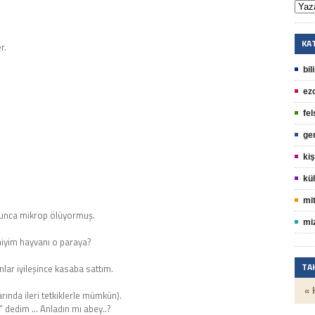
KA
r.
bil
ez
fel
ge
kiş
kül
mit
lunca mikrop ölüyormuş.
mi
miyim hayvanı o paraya?
TA
lar iyileşince kasaba sattım.
« 
rında ileri tetkiklerle mümkün).
u” dedim … Anladın mı abey..?