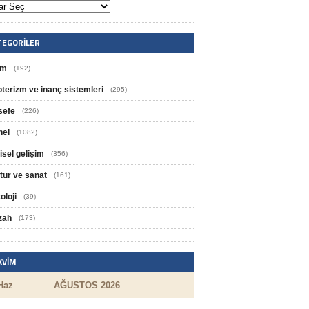
TEGORILER
im
(192)
oterizm ve inanç sistemleri
(295)
sefe
(226)
nel
(1082)
isel gelişim
(356)
tür ve sanat
(161)
oloji
(39)
zah
(173)
KVIM
Haz
AĞUSTOS 2026