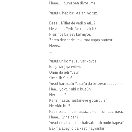
Heee…! (bunu ben diyorum)
Yusuf’u hep birlikte anlıyoruz.
Eeee… Millet de yedi o eti…?
He valla… Yedi. Ne olacak ki?
Pişirince bir şey kalmıyor.
Zaten devlet de kavurma yapıp satıyor.
Heee…!
…
Yusuf’un komşusu var köyde.
Karşı karşıya evleri.
Onun da adı Yusuf.
Şimdilik Yusuf.
Yusuf karşıdaki Yusuf’u da bir ziyaret edelim.
Hee… yoktur abi o bugün.
Nerede…?
Karısı hasta, hastaneye götürdüler.
Ne oldu ki…?
Kadın zaten hep hasta… eklem romatizması.
Heee… (yine ben)
Yusuf’un ahırına bir baksak, açık mıdır kapısı?
Bakma abey, o da kesti hayvanları.