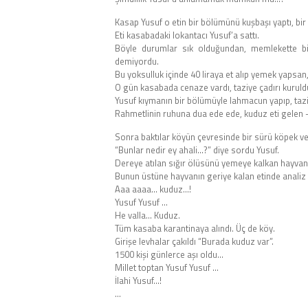
Kasap Yusuf o etin bir bölümünü kuşbaşı yaptı, bi
Eti kasabadaki lokantacı Yusuf’a sattı.
Böyle durumlar sık olduğundan, memlekette bir
demiyordu.
Bu yoksulluk içinde 40 liraya et alıp yemek yapsa
O gün kasabada cenaze vardı, taziye çadırı kuruld
Yusuf kıymanın bir bölümüyle lahmacun yapıp, taziy
Rahmetlinin ruhuna dua ede ede, kuduz eti gelen 
Sonra baktılar köyün çevresinde bir sürü köpek ve 
“Bunlar nedir ey ahali…?” diye sordu Yusuf.
Dereye atılan sığır ölüsünü yemeye kalkan hayvan
Bunun üstüne hayvanın geriye kalan etinde analiz y
Aaa aaaa… kuduz…!
Yusuf Yusuf …
He valla… Kuduz.
Tüm kasaba karantinaya alındı. Üç de köy.
Girişe levhalar çakıldı “Burada kuduz var”.
1500 kişi günlerce aşı oldu…
Millet toptan Yusuf Yusuf …
İlahi Yusuf…!
…