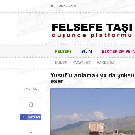
⌂
ANA SAYFA
FELSEFE
BILIM
EZOTERIZM VE I
KÜNYE
YAZARLAR
HAKKINDA
Yusuf’u anlamak ya da yoksu
eser
PAYLAŞ
0

PAYLAŞ
-