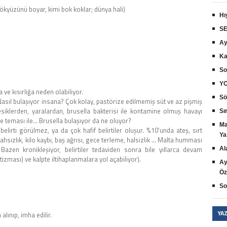
ökyüzünü boyar, kimi bok koklar; dünya hali)
Hı
SE
Ay
Ka
So
YO
 ve kısırlığa neden olabiliyor.
Sö
Nasıl bulaşıyor insana? Çok kolay, pastörize edilmemiş süt ve az pişmiş
kesiklerden, yaralardan, brusella bakterisi ile kontamine olmuş havayı
Sır
e teması ile… Brusella bulaşıyor da ne oluyor?
Ma
belirti görülmez, ya da çok hafif belirtiler oluşur. %10’unda ateş, sırt
Ya
ştahsızlık, kilo kaybı, baş ağrısı, gece terleme, halsizlik … Malta humması
azen kronikleşiyor, belirtiler tedaviden sonra bile yıllarca devam
Al
izması) ve kalpte iltihaplanmalara yol açabiliyor).
Ay
Öz
So
YA
lınıp, imha edilir.