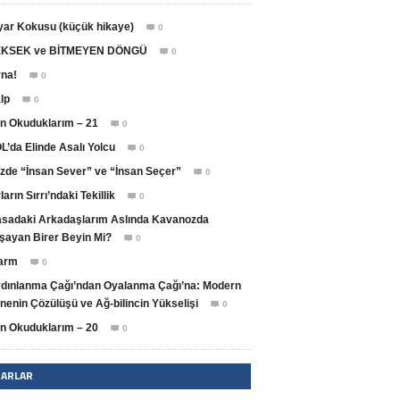
yar Kokusu (küçük hikaye)
0

KSEK ve BİTMEYEN DÖNGÜ
0

na!
0

lp
0

n Okuduklarım – 21
0

L’da Elinde Asalı Yolcu
0

zde “İnsan Sever” ve “İnsan Seçer”
0

ların Sırrı’ndaki Tekillik
0

sadaki Arkadaşlarım Aslında Kavanozda
şayan Birer Beyin Mi?
0

arm
0

dınlanma Çağı’ndan Oyalanma Çağı’na: Modern
nenin Çözülüşü ve Ağ-bilincin Yükselişi
0

n Okuduklarım – 20
0

ZARLAR