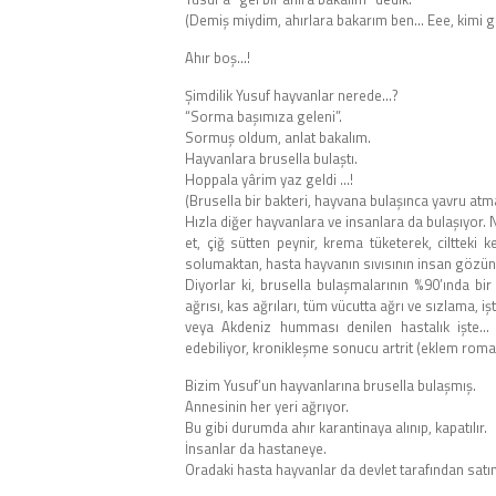
(Demiş miydim, ahırlara bakarım ben… Eee, kimi g
Ahır boş…!
Şimdilik Yusuf hayvanlar nerede…?
“Sorma başımıza geleni”.
Sormuş oldum, anlat bakalım.
Hayvanlara brusella bulaştı.
Hoppala yârim yaz geldi …!
(Brusella bir bakteri, hayvana bulaşınca yavru atma
Hızla diğer hayvanlara ve insanlara da bulaşıyor. 
et, çiğ sütten peynir, krema tüketerek, ciltteki 
solumaktan, hasta hayvanın sıvısının insan gözün
Diyorlar ki, brusella bulaşmalarının %90’ında bir 
ağrısı, kas ağrıları, tüm vücutta ağrı ve sızlama, i
veya Akdeniz humması denilen hastalık işte… B
edebiliyor, kronikleşme sonucu artrit (eklem romat
Bizim Yusuf’un hayvanlarına brusella bulaşmış.
Annesinin her yeri ağrıyor.
Bu gibi durumda ahır karantinaya alınıp, kapatılır.
İnsanlar da hastaneye.
Oradaki hasta hayvanlar da devlet tarafından satın a