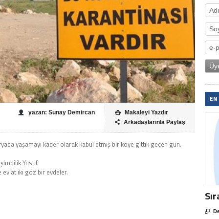
EN
yazan: Sunay Demircan
Makaleyi Yazdır

Arkadaşlarınla Paylaş

afyada yaşamayı kader olarak kabul etmiş bir köye gittik geçen gün.
şimdilik Yusuf.
e evlat iki göz bir evdeler.
Sır

De