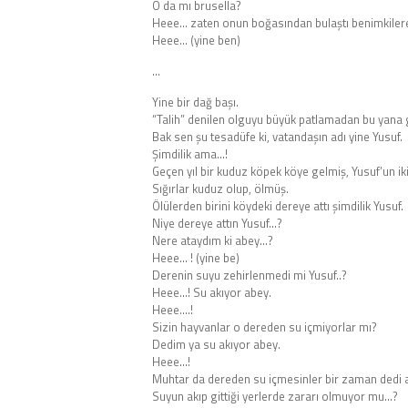
O da mı brusella?
Heee… zaten onun boğasından bulaştı benimkiler
Heee… (yine ben)
…
Yine bir dağ başı.
“Talih” denilen olguyu büyük patlamadan bu yana
Bak sen şu tesadüfe ki, vatandaşın adı yine Yusuf.
Şimdilik ama…!
Geçen yıl bir kuduz köpek köye gelmiş, Yusuf’un iki 
Sığırlar kuduz olup, ölmüş.
Ölülerden birini köydeki dereye attı şimdilik Yusuf.
Niye dereye attın Yusuf…?
Nere ataydım ki abey…?
Heee… ! (yine be)
Derenin suyu zehirlenmedi mi Yusuf..?
Heee…! Su akıyor abey.
Heee….!
Sizin hayvanlar o dereden su içmiyorlar mı?
Dedim ya su akıyor abey.
Heee…!
Muhtar da dereden su içmesinler bir zaman dedi 
Suyun akıp gittiği yerlerde zararı olmuyor mu…?