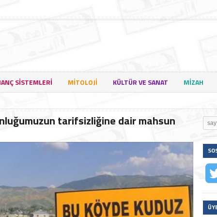
NANÇ SISTEMLERI
MITOLOJI
KÜLTÜR VE SANAT
MIZAH
nluğumuzun tarifsizliğine dair mahsun
SO
ÜY