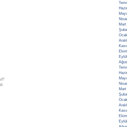
Tem
Hazi
Mayı
Nisa
Mart
Şuba
Ocak
Aral
Kası
Ekim
Eylü
Ağus
Tem
Hazi
Mayı
suf?
Nisa
di.
Mart
Şuba
Ocak
Aral
Kası
Ekim
Eylü
Ağus