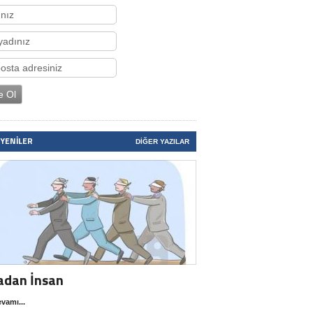
 YENILER
DIĞER YAZILAR
adan İnsan
vamı...