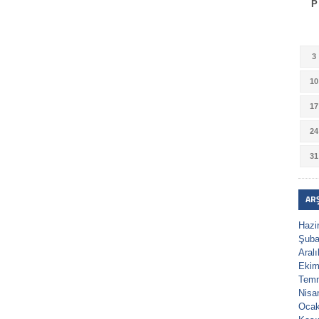
P
3
10
17
24
31
AR
Hazi
Şuba
Aral
Ekim
Tem
Nisa
Ocak