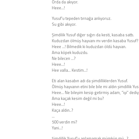
Orda da akıyor.
Heee…!
Yusuf’u tepeden tırnağa anlıyoruz.
Su gibi akıyor.
Şimdilik Yusuf diğer sığırı da kesti, kasaba sattı.
Kuduzdan ölmüş hayvanı mı verdin kasaba Yusuf?
Heee …! Bilmedik ki kuduzdan öldü hayvan.
Ama köpek kuduzdu.
Ne bilecen …?
Heee…!
Hee valla… Kestim…!
Eti alan kasabın adı da şimdilliklerden Yusuf.
Ölmüş hayvanın etini bile bile mi aldın şimdillik Yu
Heee… Ne bileyim kesip getirmiş adam, “iyi” dediy
Ama kaçak kesim değil mi bu?
Heee…!
Kaça aldın..?
…
500 verdin mi?
Yani…!
Şimdillik Yusuf’u anlamamak mümkün mü…?