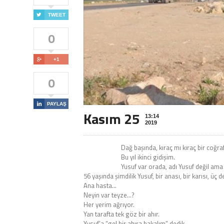

TWEET
0

+1
0

PAYLAŞ
Kasım 25
13:14
2019
Dağ başında, kıraç mı kıraç bir coğr
Bu yıl ikinci gidişim.
Yusuf var orada, adı Yusuf değil ama 
56 yaşında şimdilik Yusuf, bir anası, bir karısı, üç d
Ana hasta…
Neyin var teyze…?
Her yerim ağrıyor.
Yan tarafta tek göz bir ahır.
Yusuf’a “gel bir ahıra bakalım” dedik.