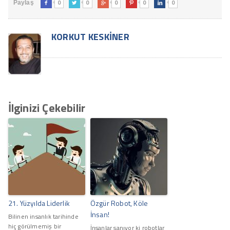
0
0
0
0
0
Paylaş





KORKUT KESKINER
İlginizi Çekebilir
21. Yüzyılda Liderlik
Özgür Robot, Köle
İnsan!
Bilinen insanlık tarihinde
hiç görülmemiş bir
İnsanlar sanıyor ki robotlar