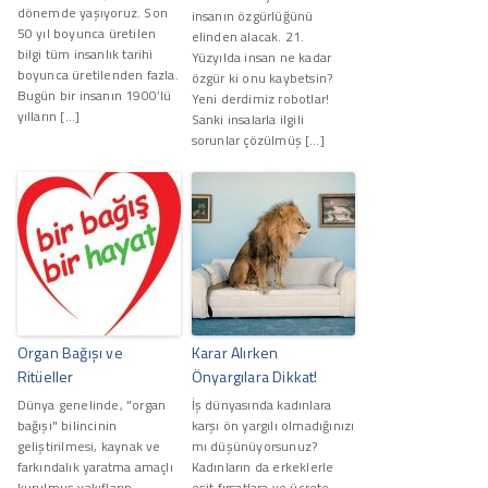
dönemde yaşıyoruz. Son
insanın özgürlüğünü
50 yıl boyunca üretilen
elinden alacak. 21.
bilgi tüm insanlık tarihi
Yüzyılda insan ne kadar
boyunca üretilenden fazla.
özgür ki onu kaybetsin?
Bugün bir insanın 1900’lü
Yeni derdimiz robotlar!
yılların […]
Sanki insalarla ilgili
sorunlar çözülmüş […]
Organ Bağışı ve
Karar Alırken
Ritüeller
Önyargılara Dikkat!
Dünya genelinde, "organ
İş dünyasında kadınlara
bağışı" bilincinin
karşı ön yargılı olmadığınızı
geliştirilmesi, kaynak ve
mı düşünüyorsunuz?
farkındalık yaratma amaçlı
Kadınların da erkeklerle
kurulmuş vakıfların,
eşit fırsatlara ve ücrete