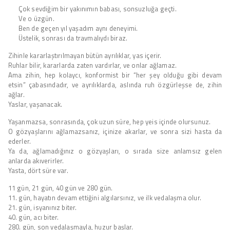
Çok sevdiğim bir yakınımın babası, sonsuzluğa geçti.
Ve o üzgün.
Ben de geçen yıl yaşadım aynı deneyimi.
Üstelik, sonrası da travmalıydı biraz.
Zihinle kararlaştırılmayan bütün ayrılıklar, yas içerir.
Ruhlar bilir, kararlarda zaten vardırlar, ve onlar ağlamaz.
Ama zihin, hep kolaycı, konformist bir “her şey olduğu gibi devam
etsin” çabasındadır, ve ayrılıklarda, aslında ruh özgürleşse de, zihin
ağlar.
Yaslar, yaşanacak.
Yaşanmazsa, sonrasında, çok uzun süre, hep yeis içinde olursunuz.
O gözyaşlarını ağlamazsanız, içinize akarlar, ve sonra sizi hasta da
ederler.
Ya da, ağlamadığınız o gözyaşları, o sırada size anlamsız gelen
anlarda akıverirler.
Yasta, dört süre var.
11 gün, 21 gün, 40 gün ve 280 gün.
11. gün, hayatın devam ettiğini algılarsınız, ve ilk vedalaşma olur.
21. gün, isyanınız biter.
40. gün, acı biter.
280. gün, son vedalaşmayla, huzur başlar.