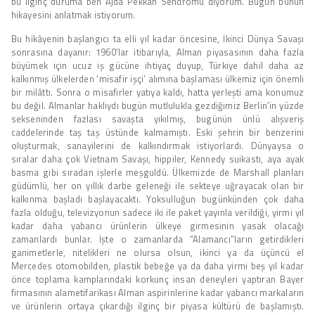
bu ilginç duruma ben Ajda Pekkan Sendromu diyorum. Bugün bunun
hikayesini anlatmak istiyorum.
Bu hikâyenin başlangıcı ta elli yıl kadar öncesine, İkinci Dünya Savaşı
sonrasına dayanır: 1960’lar itibarıyla, Alman piyasasının daha fazla
büyümek için ucuz iş gücüne ihtiyaç duyup, Türkiye dahil daha az
kalkınmış ülkelerden ‘misafir işçi’ alımına başlaması ülkemiz için önemli
bir milâttı. Sonra o misafirler yatıya kaldı, hatta yerleşti ama konumuz
bu değil. Almanlar haklıydı bugün mutlulukla gezdiğimiz Berlin’in yüzde
sekseninden fazlası savaşta yıkılmış, bugünün ünlü alışveriş
caddelerinde taş taş üstünde kalmamıştı. Eski şehrin bir benzerini
oluşturmak, sanayilerini de kalkındırmak istiyorlardı. Dünyaysa o
sıralar daha çok Vietnam Savaşı, hippiler, Kennedy suikastı, aya ayak
basma gibi sıradan işlerle meşguldü. Ülkemizde de Marshall planları
güdümlü, her on yıllık darbe geleneği ile sekteye uğrayacak olan bir
kalkınma başladı başlayacaktı. Yoksulluğun bugünkünden çok daha
fazla olduğu, televizyonun sadece iki ile paket yayınla verildiği, yirmi yıl
kadar daha yabancı ürünlerin ülkeye girmesinin yasak olacağı
zamanlardı bunlar. İşte o zamanlarda “Alamancı”ların getirdikleri
ganimetlerle, nitelikleri ne olursa olsun, ikinci ya da üçüncü el
Mercedes otomobilden, plastik bebeğe ya da daha yirmi beş yıl kadar
önce toplama kamplarındaki korkunç insan deneyleri yaptıran Bayer
firmasının alametifarikası Alman aspirinlerine kadar yabancı markaların
ve ürünlerin ortaya çıkardığı ilginç bir piyasa kültürü de başlamıştı.