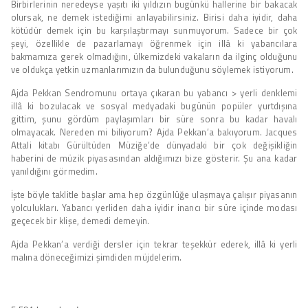
Birbirlerinin neredeyse yaşıtı iki yıldızın bugünkü hallerine bir bakacak
olursak, ne demek istediğimi anlayabilirsiniz. Birisi daha iyidir, daha
kötüdür demek için bu karşılaştırmayı sunmuyorum. Sadece bir çok
şeyi, özellikle de pazarlamayı öğrenmek için illâ ki yabancılara
bakmamıza gerek olmadığını, ülkemizdeki vakaların da ilginç olduğunu
ve oldukça yetkin uzmanlarımızın da bulunduğunu söylemek istiyorum.
Ajda Pekkan Sendromunu ortaya çıkaran bu yabancı > yerli denklemi
illâ ki bozulacak ve sosyal medyadaki bugünün popüler yurtdışına
gittim, şunu gördüm paylaşımları bir süre sonra bu kadar havalı
olmayacak. Nereden mi biliyorum? Ajda Pekkan’a bakıyorum. Jacques
Attali kitabı Gürültüden Müziğe’de dünyadaki bir çok değişikliğin
haberini de müzik piyasasından aldığımızı bize gösterir. Şu ana kadar
yanıldığını görmedim.
İşte böyle taklitle başlar ama hep özgünlüğe ulaşmaya çalışır piyasanın
yolculukları. Yabancı yerliden daha iyidir inancı bir süre içinde modası
geçecek bir klişe, demedi demeyin.
Ajda Pekkan’a verdiği dersler için tekrar teşekkür ederek, illâ ki yerli
malına döneceğimizi şimdiden müjdelerim.