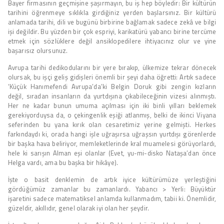
Bayer firmasının geçmişine şaşırmayın, bu iş hep böyledir: Bir kültürün
tarihini öğrenmeye sıklıkla girdiğiniz yerden başlarsınız. Bir kültürü
anlamada tarihi, dili ve bugünü birbirine bağlamak sadece zekâ ve bilgi
işi değildir. Bu yüzden bir çok espriyi, karikatürü yabancı birine tercüme
etmek için sözlüklere değil ansiklopedilere ihtiyacınız olur ve yine
başarısız olursunuz.
Avrupa tarihi dedikodularını bir yere bırakıp, ülkemize tekrar dönecek
olursak, bu işçi geliş gidişleri önemli bir şeyi daha öğretti: Artık sadece
‘Küçük Hanımefendi Avrupa’da’ki Belgin Doruk gibi zengin kızların
değil, sıradan insanların da yurtdışına çıkabileceğinin vizesi alınmıştı.
Her ne kadar bunun umuma açılması için iki binli yılları beklemek
gerekiyorduysa da, o çekingenlik eşiği atlanmış, belki de ikinci Viyana
seferinden bu yana kırık olan cesaretimiz yerine gelmişti. Herkes
farkındaydı ki, orada hangi işle uğraşırsa uğraşsın yurtdışı görenlerde
bir başka hava beliriyor, memleketlerinde kral muamelesi görüyorlardı,
hele ki sarışın Alman eşi olanlar (Evet, yu-mi-disko Nataşa’dan önce
Helga vardı, ama bu başka bir hikâye).
İşte o basit denklemin de artık iyice kültürümüze yerleştiğini
gördüğümüz zamanlar bu zamanlardı. Yabancı > Yerli: Büyüktür
işaretini sadece matematiksel anlamda kullanmadım, tabii ki. Önemlidir,
güzeldir, akıllıdır, genel olarak iyi olan her şeydir.