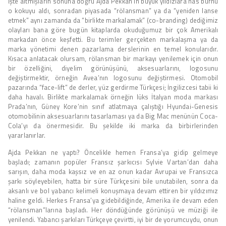
İşte altmışların sonuna doğru Ajda Pekkan’ın büyük yıldızlara has burnu
o kokuyu aldı, sonradan piyasada “rölansman” ya da “yeniden lanse
etmek” aynı zamanda da “birlikte markalamak” (co-branding) dediğimiz
olayları bana göre bugün kitaplarda okuduğumuz bir çok Amerikalı
markadan önce keşfetti. Bu terimler gerçekten markalaşma ya da
marka yönetimi denen pazarlama derslerinin en temel konularıdır.
Kısaca anlatacak olursam, rölansman bir markayı yenilemek için onun
bir özelliğini, diyelim görünüşünü, aksesuarlarını, logosunu
değiştirmektir, örneğin Avea’nın logosunu değiştirmesi. Otomobil
pazarında “face-lift” de derler, yüz gerdirme Türkçesi; İngilizcesi tabii ki
daha havalı. Birlikte markalamak örneğin lüks İtalyan moda markası
Prada’nın, Güney Kore’nin sınıf atlatmaya çalıştığı Hyundai-Genesis
otomobilinin aksesuarlarını tasarlaması ya da Big Mac menünün Coca-
Cola’yı da önermesidir. Bu şekilde iki marka da birbirlerinden
yararlanırlar.
Ajda Pekkan ne yaptı? Öncelikle hemen Fransa’ya gidip gelmeye
başladı; zamanın popüler Fransız şarkıcısı Sylvie Vartan’dan daha
sarışın, daha moda kaşsız ve en az onun kadar Avrupai ve Fransızca
şarkı söyleyebilen, hatta bir süre Türkçesini bile unutabilen, sonra da
aksanlı ve bol yabancı kelimeli konuşmaya devam ettiren bir yıldızımız
haline geldi. Herkes Fransa’ya gidebildiğinde, Amerika ile devam eden
“rölansman”larına başladı. Her döndüğünde görünüşü ve müziği ile
yenilendi. Yabancı şarkıları Türkçeye çevirtti, iyi bir de yorumcuydu, onun