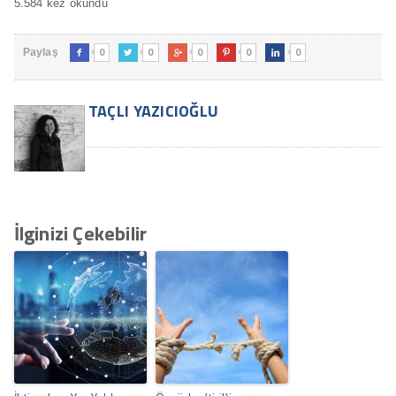
5.584 kez okundu
0
0
0
0
0
Paylaş





TAÇLI YAZICIOĞLU
İlginizi Çekebilir