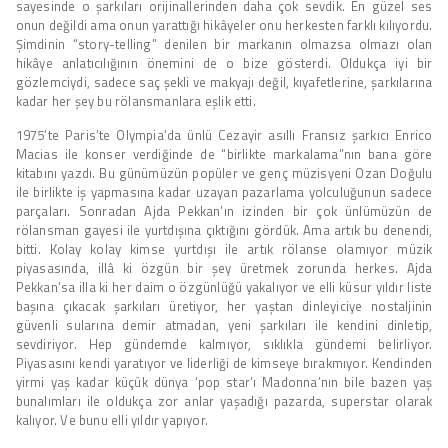
sayesinde o şarkıları orijinallerinden daha çok sevdik. En güzel ses
onun değildi ama onun yarattığı hikâyeler onu herkesten farklı kılıyordu.
Şimdinin “story-telling” denilen bir markanın olmazsa olmazı olan
hikâye anlatıcılığının önemini de o bize gösterdi. Oldukça iyi bir
gözlemciydi, sadece saç şekli ve makyajı değil, kıyafetlerine, şarkılarına
kadar her şey bu rölansmanlara eşlik etti.
1975’te Paris’te Olympia’da ünlü Cezayir asıllı Fransız şarkıcı Enrico
Macias ile konser verdiğinde de “birlikte markalama”nın bana göre
kitabını yazdı. Bu günümüzün popüler ve genç müzisyeni Ozan Doğulu
ile birlikte iş yapmasına kadar uzayan pazarlama yolculuğunun sadece
parçaları. Sonradan Ajda Pekkan’ın izinden bir çok ünlümüzün de
rölansman gayesi ile yurtdışına çıktığını gördük. Ama artık bu denendi,
bitti. Kolay kolay kimse yurtdışı ile artık rölanse olamıyor müzik
piyasasında, illâ ki özgün bir şey üretmek zorunda herkes. Ajda
Pekkan’sa illa ki her daim o özgünlüğü yakalıyor ve elli küsur yıldır liste
başına çıkacak şarkıları üretiyor, her yaştan dinleyiciye nostaljinin
güvenli sularına demir atmadan, yeni şarkıları ile kendini dinletip,
sevdiriyor. Hep gündemde kalmıyor, sıklıkla gündemi belirliyor.
Piyasasını kendi yaratıyor ve liderliği de kimseye bırakmıyor. Kendinden
yirmi yaş kadar küçük dünya ‘pop star’ı Madonna’nın bile bazen yaş
bunalımları ile oldukça zor anlar yaşadığı pazarda, superstar olarak
kalıyor. Ve bunu elli yıldır yapıyor.