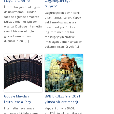
İhtiyarlara Yer Yok!
Özgürleş(tiril)iyor
Muyuz?
İnternetin yararlı olduğunu
da unutmamalı. Ondan
Özgürleştiren şeyin cahil
sadece eğlence amacıyla
bırakmaması gerek. Yapay
istifade edenler için zor
zekâ mektup savaşları
olsa da. Doğrusu internetin
devam ediyor. Bu kez
yararlı bir araç olduğunun
İngiltere merkezli bir
giderek unutulması
mektup yayınlandı ve
düşündürücü. […]
imzalayan uzmanlar yapay
zekanın insanlığı yok […]
Google Meydan
BABİL KULESİ’nin 2021
Laurousse’a Karşı
yılında bizlere mesajı
İnternetin hayatımıza
Yepyeni bir yıla BABİL
girmesiyle birlikte arama
KULESİ’nin yıkılışı hikayesi