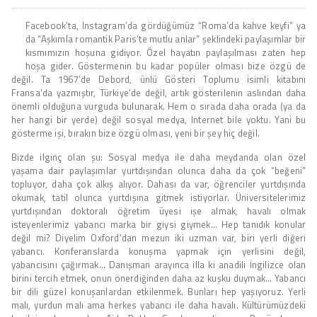
Facebook’ta, Instagram’da gördüğümüz “Roma’da kahve keyfi” ya
da “Aşkımla romantik Paris’te mutlu anlar” şeklindeki paylaşımlar bir
kısmımızın hoşuna gidiyor. Özel hayatın paylaşılması zaten hep
hoşa gider. Göstermenin bu kadar popüler olması bize özgü de
değil. Ta 1967’de Debord, ünlü Gösteri Toplumu isimli kitabını
Fransa’da yazmıştır, Türkiye’de değil, artık gösterilenin aslından daha
önemli olduğuna vurguda bulunarak. Hem o sırada daha orada (ya da
her hangi bir yerde) değil sosyal medya, Internet bile yoktu. Yani bu
gösterme işi, bırakın bize özgü olması, yeni bir şey hiç değil.
Bizde ilginç olan şu: Sosyal medya ile daha meydanda olan özel
yaşama dair paylaşımlar yurtdışından olunca daha da çok “beğeni”
topluyor, daha çok alkış alıyor. Dahası da var, öğrenciler yurtdışında
okumak, tatil olunca yurtdışına gitmek istiyorlar. Üniversitelerimiz
yurtdışından doktoralı öğretim üyesi işe almak, havalı olmak
isteyenlerimiz yabancı marka bir giysi giymek… Hep tanıdık konular
değil mi? Diyelim Oxford’dan mezun iki uzman var, biri yerli diğeri
yabancı. Konferanslarda konuşma yapmak için yerlisini değil,
yabancısını çağırmak… Danışman arayınca illa ki anadili İngilizce olan
birini tercih etmek, onun önerdiğinden daha az kuşku duymak… Yabancı
bir dili güzel konuşanlardan etkilenmek. Bunları hep yaşıyoruz. Yerli
malı, yurdun malı ama herkes yabancı ile daha havalı. Kültürümüzdeki