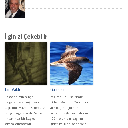
İlginizi Çekebilir
Tan Vakti
Gün olur…
Karadeniz'in hırçın
Yazıma ünlü şairimiz
dalgaları ıslatmıştı sarı
Orhan Veli’nin “Gün olur
saçlarını. Hava pusluydu ve
alır başımı giderim...”
tanyeri ağaracaktı. Samsun
şiiriyle başlamak istedim.
limanında bir kaç eski
“Gün olur, alır başımı
lamba olmasaydı,
giderim, Denizden yeni