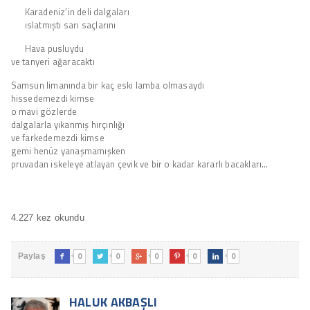
Karadeniz’in deli dalgaları
ıslatmıştı sarı saçlarını
Hava pusluydu
ve tanyeri ağaracaktı
Samsun limanında bir kaç eski lamba olmasaydı
hissedemezdi kimse
o mavi gözlerde
dalgalarla yıkanmış hırçınlığı
ve farkedemezdi kimse
gemi henüz yanaşmamışken
pruvadan iskeleye atlayan çevik ve bir o kadar kararlı bacakları…
4.227 kez okundu
0
0
0
0
0
Paylaş





HALUK AKBAŞLI