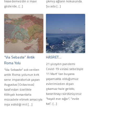
hissedemezdin o mavi
çıkmış ağların kokusunda.
gözlerde, […]
Şu ada […]
“Via Sebaste” Antik
HASRET…
Roma Yolu
21 yüzyılın pandemi
Covid-19 virüsü sebebiyle
“Via Sebaste” adı verilen
11 Mart’ tan buyana
antik Roma yolunun kırk
yaşamakta olduğumuz
sene imparatorluk yapan
evlerimizden dışarı
Augustus (Octavious)
çıkamaz hale geldik;
tarafından özellikle
karantinayı sürdürüyoruz
Kilikyalı korsanlarla
“hayat eve sığar”, “evde
mücadele etmek amacıyla
kal”, […]
inşa edildiği mil […]