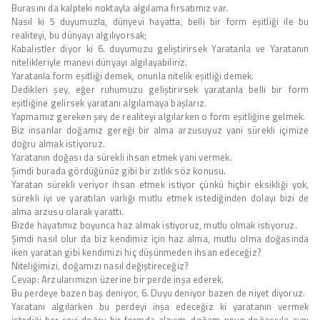
Burasını da kalpteki noktayla algılama fırsatımız var.
Nasıl ki 5 duyumuzla, dünyevi hayatta, belli bir form eşitliği ile bu
realiteyi, bu dünyayı algılıyorsak;
Kabalistler diyor ki 6. duyumuzu geliştirirsek Yaratanla ve Yaratanın
nitelikleriyle manevi dünyayı algılayabiliriz.
Yaratanla form eşitliği demek, onunla nitelik eşitliği demek.
Dedikleri şey, eğer ruhumuzu geliştirirsek yaratanla belli bir form
eşitliğine gelirsek yaratanı algılamaya başlarız.
Yapmamız gereken şey de realiteyi algılarken o form eşitliğine gelmek.
Biz insanlar doğamız gereği bir alma arzusuyuz yani sürekli içimize
doğru almak istiyoruz.
Yaratanın doğası da sürekli ihsan etmek yani vermek.
Şimdi burada gördüğünüz gibi bir zıtlık söz konusu.
Yaratan sürekli veriyor ihsan etmek istiyor çünkü hiçbir eksikliği yok,
sürekli iyi ve yaratılan varlığı mutlu etmek istediğinden dolayı bizi de
alma arzusu olarak yarattı.
Bizde hayatımız boyunca haz almak istiyoruz, mutlu olmak istiyoruz.
Şimdi nasıl olur da biz kendimiz için haz alma, mutlu olma doğasında
iken yaratan gibi kendimizi hiç düşünmeden ihsan edeceğiz?
Niteliğimizi, doğamızı nasıl değiştireceğiz?
Cevap: Arzularımızın üzerine bir perde inşa ederek.
Bu perdeye bazen baş deniyor, 6. Duyu deniyor bazen de niyet diyoruz.
Yaratanı algılarken bu perdeyi inşa edeceğiz ki yaratanın vermek
istediği her şeyi doğru bir formda alayım, doğam onun doğasıyla aynı