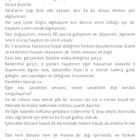
da Işık diyorlar.
Yaratan’ın ışığı bize etki yapıyor, ben de bu dünya denilen yeri
algılıyorum.
Her şeyi içime doğru algılayışım son derece sınırlı olduğu için de,
hayatımı sınırlı olarak algılıyorum.
Yani doğuyorum, mesela 80 yasına geliyorum ve ölüyorum, algılarım
sınırlı olursa hayatım da sınırlı oluyor.
Bu 5 duyumuz hayvansal hayat dediğimiz fiziksel duyularımızdan ibaret
ve bedenimiz hayvan seviyesine ait, insan seviyesi ait değil.
Esas ben, gerçek ben, kalpteki nokta dediğimiz parça.
Bedenimiz geçici, o yüzden hayatımızı eğer hayvansal seviyede 5
duyumuzla algılar isek, kabalistler diyor ki o zaman sadece gelip
gittiğini, yani yaşadığını ve öldüğünü, hissedersin.
Verdikleri tavsiye şu:
Eğer kişi, yaratılışın amacını, neden yaratıldım diye kendini
sorguluyorsa?
Ve de ruhunu inşa etmek gibi bir arzusu var ise o zaman büyük bir
ihtimalle bu kişinin kalbindeki noktası uyandı diyorlar.
Ve Eğer kalpteki noktanız geliştiyse (isterseniz 6. duyu deyin) dışımızda
olanı algılamak için elimize bir fırsat gelmiş olacak:
İçimizdeki dünyevi hayatı da dışımızdaki manevi hayatı da anlama fırsatı
.
Yani hem dünyevi hem de manevi bir algı içerisinde, en fiziksel