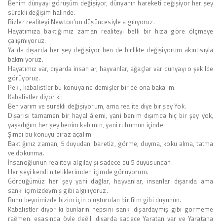
Benim dünyayı görüşüm değişiyor, dünyanın hareketi değişiyor her şey
sürekli değişim halinde.
Bizler realiteyi Newton’un düşüncesiyle algılıyoruz.
Hayatımıza baktığımız zaman realiteyi belli bir hıza göre ölçmeye
çalışmıyoruz.
Ya da dışarda her şey değişiyor ben de birlikte değişiyorum akıntısıyla
bakmıyoruz.
Hayatımız var, dışarda insanlar, hayvanlar, ağaçlar var dünyayı o şekilde
görüyoruz.
Peki, kabalistler bu konuya ne demişler bir de ona bakalım.
Kabalistler diyor ki:
Ben varım ve sürekli değişiyorum, ama realite diye bir şey Yok.
Dışarısı tamamen bir hayal âlemi, yani benim dışımda hiç bir şey yok,
yaşadığım her şey benim kabımın, yani ruhumun içinde.
Şimdi bu konuyu biraz açalım.
Baktığınız zaman, 5 duyudan ibaretiz, görme, duyma, koku alma, tatma
ve dokunma.
İnsanoğlunun realiteyi algılayışı sadece bu 5 duyusundan.
Her şeyi kendi niteliklerimden içimde görüyorum.
Gördüğümüz her şey yani dağlar, hayvanlar, insanlar dışarıda ama
sanki içimizdeymiş gibi algılıyoruz.
Bunu beynimizde bizim için oluşturulan bir film gibi düşünün.
Kabalistler diyor ki bunların hepsini sanki dışardaymış gibi görmeme
rağmen, esasında öyle değil, dışarda sadece Yaratan var ve Yaratana