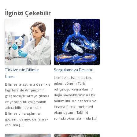
İlginizi Çekebilir
Türkiye’nin Bilimle
Sorgulamaya Devam…
Dansı
Lise'de kutsal kitapları,
erken dönem Türk
Bilimsel araştırma özellikle
ruhçuluğu kaynaklarını,
İngiltere’de Ampirizmin
doğu kaynaklarının az bir
gelişmesiyle ortaya çıkmış
bölümünü ve ezoterik ve
ve yapılan bu çalışmanın
tasavvufi bazı metinleri
adına bilim denmiştir.
okumuştum. Tabii ki
Bilimselbir araştırma;
sonraki okumalarımda […]
gözlem, deney, deneme-
yanılma […]