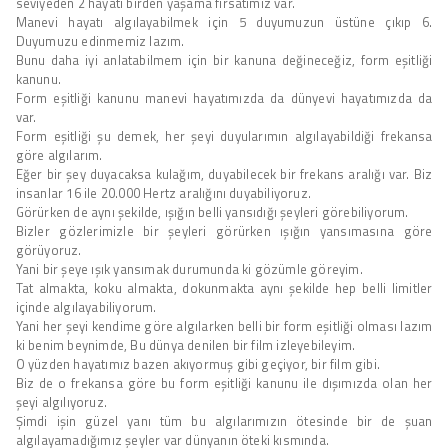
seviyeden 2 hayatı birden yaşama fırsatımız var.
Manevi hayatı algılayabilmek için 5 duyumuzun üstüne çıkıp 6.
Duyumuzu edinmemiz lazım.
Bunu daha iyi anlatabilmem için bir kanuna değineceğiz, form eşitliği
kanunu.
Form eşitliği kanunu manevi hayatımızda da dünyevi hayatımızda da
var.
Form eşitliği şu demek, her şeyi duyularımın algılayabildiği frekansa
göre algılarım.
Eğer bir şey duyacaksa kulağım, duyabilecek bir frekans aralığı var. Biz
insanlar 16 ile 20.000 Hertz aralığını duyabiliyoruz.
Görürken de aynı şekilde, ışığın belli yansıdığı şeyleri görebiliyorum.
Bizler gözlerimizle bir şeyleri görürken ışığın yansımasına göre
görüyoruz.
Yani bir şeye ışık yansımak durumunda ki gözümle göreyim.
Tat almakta, koku almakta, dokunmakta aynı şekilde hep belli limitler
içinde algılayabiliyorum.
Yani her şeyi kendime göre algılarken belli bir form eşitliği olması lazım
ki benim beynimde, Bu dünya denilen bir film izleyebileyim.
O yüzden hayatımız bazen akıyormuş gibi geçiyor, bir film gibi.
Biz de o frekansa göre bu form eşitliği kanunu ile dışımızda olan her
şeyi algılıyoruz.
Şimdi işin güzel yanı tüm bu algılarımızın ötesinde bir de şuan
algılayamadığımız şeyler var dünyanın öteki kısmında.