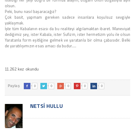
olsun.
Peki, bunu nasıl başaracağız?
Çok basit, yapmam gereken sadece insanlara koşulsuz sevgiyle
yaklaşmak.
İşte tüm Kabalanın esası da bu realiteyi algılamaktan ibaret. Maneviyat
dediğimiz şey, ister Kabala, ister Sufizm, ister hermetizm yolu ile olsun
Yaratanla form eşitliğine gelmek ve yaratanla bir olma çabasıdır. Belki
de yaratılışımızın esas amacı da budur…..
11.262 kez okundu
0
0
0
0
0
Paylaş





NETSI HULLU