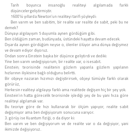
Tarih boyunca insanoğlu realiteyi algılamada farklı
düşüncelergeliştirmiştir.
1600’lü yıllarda Newton’un realiteyi tarifi şöyleydi:
Ben varım ve ben sabitim, bir realite var realite de sabit, peki bu ne
demek?
Dünyayı algılayışım 5 duyumla aynen gördüğüm gibi.
Ben öldüğüm zaman, budünyada, üstündeki hayatta devam edecek.
Dışarda aynen gördüğüm neyse o, ölenler ölüyor ama dünya değişmez
ve devam ediyor diyoruz.
Ondan sonra Einstein başka bir düşünce geliştirdi ve dediki:
Yine ben varım vedeğişiyorum, bir realite var, o isesabit.
Einstein; teorisinde realitenin gözlem yapanla gözlem yapılanın
hızlarının ilişkisine bağlı olduğunu belirtti.
Bir objeye nazaran hızımızı değiştirirsek, objeyi tümüyle farklı olarak
görürüz,
Herkesin realiteyi algılayışı farklı ama realitede değişen hiç bir şey yok.
Einstein’ın hatta görecelik teorisinde işlediği şey de bu yani hıza göre
realiteyi algılamak var.
Bu teoriye göre de hızı kullanarak bir ölçüm yapıyor, realite sabit
değişmiyor ama ben değişiyorum sonucuna varıyor.
3. görüş ise Kuantum fiziği, o da diyor ki:
Ben varım ve ben değişiyorum ve de realite var o da değişiyor, yani
ikimizde değişiyoruz.