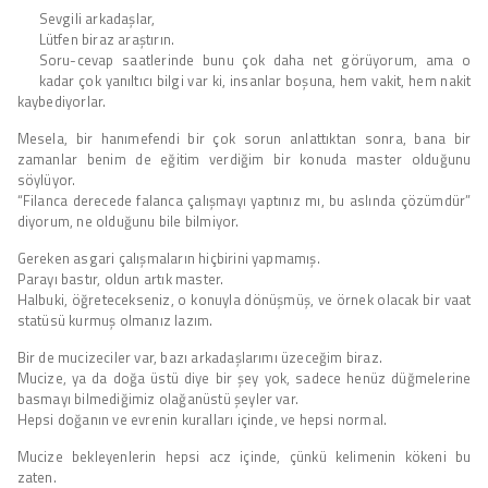
Sevgili arkadaşlar,
Lütfen biraz araştırın.
Soru-cevap saatlerinde bunu çok daha net görüyorum, ama o
kadar çok yanıltıcı bilgi var ki, insanlar boşuna, hem vakit, hem nakit
kaybediyorlar.
Mesela, bir hanımefendi bir çok sorun anlattıktan sonra, bana bir
zamanlar benim de eğitim verdiğim bir konuda master olduğunu
söylüyor.
“Filanca derecede falanca çalışmayı yaptınız mı, bu aslında çözümdür”
diyorum, ne olduğunu bile bilmiyor.
Gereken asgari çalışmaların hiçbirini yapmamış.
Parayı bastır, oldun artık master.
Halbuki, öğretecekseniz, o konuyla dönüşmüş, ve örnek olacak bir vaat
statüsü kurmuş olmanız lazım.
Bir de mucizeciler var, bazı arkadaşlarımı üzeceğim biraz.
Mucize, ya da doğa üstü diye bir şey yok, sadece henüz düğmelerine
basmayı bilmediğimiz olağanüstü şeyler var.
Hepsi doğanın ve evrenin kuralları içinde, ve hepsi normal.
Mucize bekleyenlerin hepsi acz içinde, çünkü kelimenin kökeni bu
zaten.