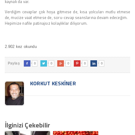
kaynak da var.
Verdiğim cevaplar çok hoşa gitmese de, kısa yolcuları mutlu etmese
de, mucize vaat etmese de, soru-cevap seanslarına devam edeceğim.
Hepimize nafile patinajsız kolaylıklar diliyorum.
2.902 kez okundu
0
0
0
0
0
Paylaş





KORKUT KESKINER
İlginizi Çekebilir