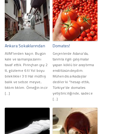
Ankara Sokaklarından
Domates!
AVM'lerden kaçın. Bugün
Geçenlerde Adana'da,
kale ve samanpazarını
tarımla ilgili çalışmalar
tavaf ettik. Pirinçhan çay 2
yapan köklü bir araştırma
tl, gözleme 6 tl Yol boyu
enstitüsündeydim.
bileklikler 3 tl Hal müthiş
Mühendis arkadaşlar
balık ve sebze meyve,
dediler ki "hesap ettik,
tıklım tıklım. Örneğin incir
Türkiye'de domates
[…]
yetiştiriciliğinde, sadece
[…]