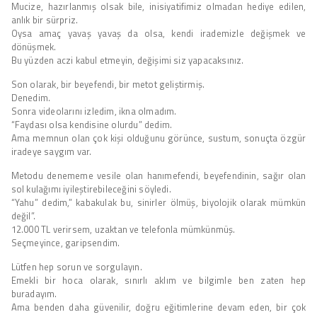
Mucize, hazırlanmış olsak bile, inisiyatifimiz olmadan hediye edilen,
anlık bir sürpriz.
Oysa amaç yavaş yavaş da olsa, kendi irademizle değişmek ve
dönüşmek.
Bu yüzden aczi kabul etmeyin, değişimi siz yapacaksınız.
Son olarak, bir beyefendi, bir metot geliştirmiş.
Denedim.
Sonra videolarını izledim, ikna olmadım.
“Faydası olsa kendisine olurdu” dedim.
Ama memnun olan çok kişi olduğunu görünce, sustum, sonuçta özgür
iradeye saygım var.
Metodu denememe vesile olan hanımefendi, beyefendinin, sağır olan
sol kulağımı iyileştirebileceğini söyledi.
“Yahu” dedim,” kabakulak bu, sinirler ölmüş, biyolojik olarak mümkün
değil”.
12.000 TL verirsem, uzaktan ve telefonla mümkünmüş.
Seçmeyince, garipsendim.
Lütfen hep sorun ve sorgulayın.
Emekli bir hoca olarak, sınırlı aklım ve bilgimle ben zaten hep
buradayım.
Ama benden daha güvenilir, doğru eğitimlerine devam eden, bir çok