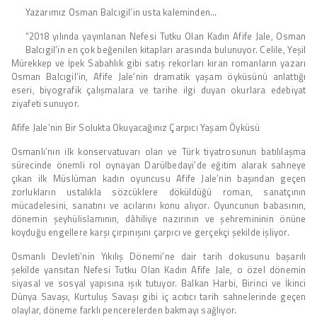
Yazarımız Osman Balcıgil’in usta kaleminden…
“2018 yılında yayınlanan Nefesi Tutku Olan Kadın Afife Jale, Osman
Balcıgil’in en çok beğenilen kitapları arasında bulunuyor. Celile, Yeşil
Mürekkep ve İpek Sabahlık gibi satış rekorları kıran romanların yazarı
Osman Balcıgil’in, Afife Jale’nin dramatik yaşam öyküsünü anlattığı
eseri, biyografik çalışmalara ve tarihe ilgi duyan okurlara edebiyat
ziyafeti sunuyor.
Afife Jale’nin Bir Solukta Okuyacağınız Çarpıcı Yaşam Öyküsü
Osmanlı’nın ilk konservatuvarı olan ve Türk tiyatrosunun batılılaşma
sürecinde önemli rol oynayan Darülbedayi’de eğitim alarak sahneye
çıkan ilk Müslüman kadın oyuncusu Afife Jale’nin başından geçen
zorlukların ustalıkla sözcüklere döküldüğü roman, sanatçının
mücadelesini, sanatını ve acılarını konu alıyor. Oyuncunun babasının,
dönemin şeyhülislamının, dâhiliye nazırının ve şehremininin önüne
koyduğu engellere karşı çırpınışını çarpıcı ve gerçekçi şekilde işliyor.
Osmanlı Devleti’nin Yıkılış Dönemi’ne dair tarih dokusunu başarılı
şekilde yansıtan Nefesi Tutku Olan Kadın Afife Jale, o özel dönemin
siyasal ve sosyal yapısına ışık tutuyor. Balkan Harbi, Birinci ve İkinci
Dünya Savaşı, Kurtuluş Savaşı gibi iç acıtıcı tarih sahnelerinde geçen
olaylar, döneme farklı pencerelerden bakmayı sağlıyor.