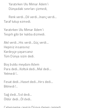
Yaratırken Ulu Mimar Adem’i
Dünyadaki sınırları çizmedi,
Renk verdi…Dil verdi…İnanç verdi…
Taraf tutup ezmedi.
Yaratırken Ulu Mimar Adem’i
Tespih gibi bir kalıba dizmedi.
Akıl verdi…His verdi…Güç verdi…
Hepiniz insansınız
Kardeşçe yaşarsanız
Tüm Dünya sizin dedi.
Boş buldu meydanı Adem
Para dedi…Koltuk dedi…Mal dedi…
Yetmedi !..
Fesat dedi…Haset dedi…Hırs dedi…
Bitmedi !..
Sağ dedi…Sol dedi…
Öldür dedi…Öl dedi..
Cehenneme çevirip Dünya denen cenneti