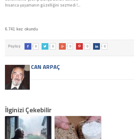
İnsanca yaşamanın güzelliğini sezmedi !…
6.741 kez okundu
0
0
0
0
0
Paylaş





CAN ARPAÇ
İlginizi Çekebilir