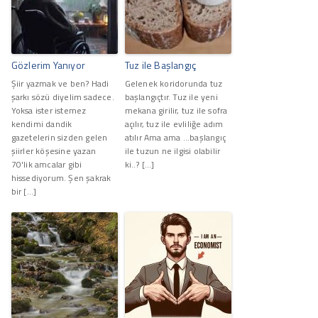
Gözlerim Yanıyor
Tuz ile Başlangıç
Şiir yazmak ve ben? Hadi
Gelenek koridorunda tuz
şarkı sözü diyelim sadece.
başlangıçtır. Tuz ile yeni
Yoksa ister istemez
mekana girilir, tuz ile sofra
kendimi dandik
açılır, tuz ile evliliğe adım
gazetelerin sizden gelen
atılır Ama ama ...başlangıç
şiirler köşesine yazan
ile tuzun ne ilgisi olabilir
70'lik amcalar gibi
ki..? […]
hissediyorum. Şen şakrak
bir […]