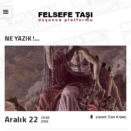
☰
NE YAZIK !…
Aralık 22
yazan: Can Arpaç
15:52
2015