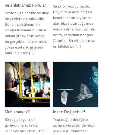
ve anlatılamaz konular
Sıcak bir yaz günüydü.
Böyle havalarda herkes
Ezoterik gelenekte sır diye
kendini deniz kıyılarına
bir şeylerden bahsedilir.
atar, bizse oturduğumuz
Bunun anlatılmasının
yerde kalırız. Kapı çalındı,
konuşulmasının mümkün
açtım, karşımda bohçacı
olmadığı söylenir. Acaba
Zümrüt… Bir elinde en az
bu gerçekten böyle midir,
on kiloluk bir […]
yoksa ezoterik gelenek
bunu binlerce […]
Mutlu muyuz?
İnsan Değişebilir!
30 yaş altı gençleri
“Yapacağım dediğiniz
görüyorum; sokakta,
zaman, yeryüzünde hiçbir
caddede yürürken... toplu
şey sizi durduramaz.”