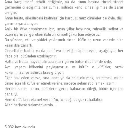
Ama karşı tarafı tehdit ettiğimiz, ya da onun başına cinsel şiddet
gelmesini dilediğimiz her cümle, aslında kendi cinselliğimize de zarar
veriyor.
Anne başta, ailesindeki kadınlar için kurduğumuz cümleler de öyle, dişil
yanımız yaralanıyor.
Anlık bir öfke boşaltması için, uzun yıllar boyunca, ruhsallk, şefkat ve
özen içermesi gereken ilahi bir cinselliği kurban ediyoruz.
Bu yüzden, eril ve şiddet yaklaşımlı cinsel küfürler, uzun vadede bize
kesinlikle zararlı.
Cinsellikte, kadını, ya da pasif eşcinselliği küçümseyen, aşağılayan her
ifade bizi bütünden uzaklaştırır.
Hatta ve hatta, hayvan akrabalıkları içeren bütün ifadeler de öyle.
Aynı yaşam kökenini paylaşıyoruz, ve bütün o küfürler, ortak
kökenimize, ve aslında bize gidiyor.
Eğer hak eden varsa, ona lanet ya da bela okumak, ah etmek, ya da
cinsel içerikli küfürler etmek yerine, sadece selamet dilemek lazım.
Herkes selim olsun, küfürlere gerek kalmasın dileği, bütün için çok
daha iyi.
Hem de “Allah selamet versin”in, fonetiği de çok rahatlatıcı.
Allah herkese selamet versin…
5.032 kez okundu