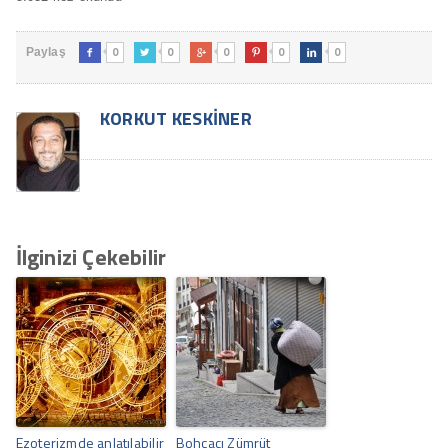
0
0
0
0
0
Paylaş





KORKUT KESKINER
İlginizi Çekebilir
Ezoterizmde anlatılabilir
Bohçacı Zümrüt