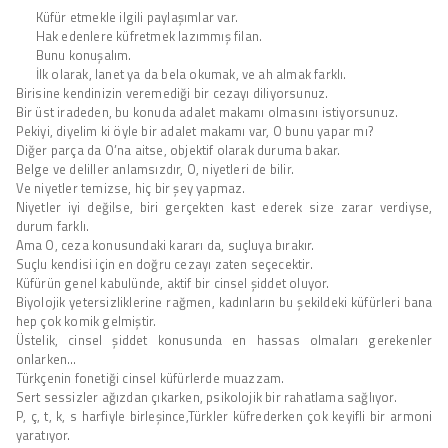
Küfür etmekle ilgili paylaşımlar var.
Hak edenlere küfretmek lazımmış filan.
Bunu konuşalım.
İlk olarak, lanet ya da bela okumak, ve ah almak farklı.
Birisine kendinizin veremediği bir cezayı diliyorsunuz.
Bir üst iradeden, bu konuda adalet makamı olmasını istiyorsunuz.
Pekiyi, diyelim ki öyle bir adalet makamı var, O bunu yapar mı?
Diğer parça da O’na aitse, objektif olarak duruma bakar.
Belge ve deliller anlamsızdır, O, niyetleri de bilir.
Ve niyetler temizse, hiç bir şey yapmaz.
Niyetler iyi değilse, biri gerçekten kast ederek size zarar verdiyse,
durum farklı.
Ama O, ceza konusundaki kararı da, suçluya bırakır.
Suçlu kendisi için en doğru cezayı zaten seçecektir.
Küfürün genel kabulünde, aktif bir cinsel şiddet oluyor.
Biyolojik yetersizliklerine rağmen, kadınların bu şekildeki küfürleri bana
hep çok komik gelmiştir.
Üstelik, cinsel şiddet konusunda en hassas olmaları gerekenler
onlarken…
Türkçenin fonetiği cinsel küfürlerde muazzam.
Sert sessizler ağızdan çıkarken, psikolojik bir rahatlama sağlıyor.
P, ç, t, k, s harfiyle birleşince,Türkler küfrederken çok keyifli bir armoni
yaratıyor.